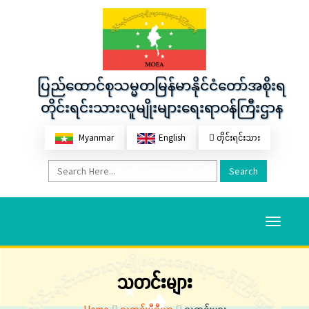
ပြည်ထောင်စုသမ္မတမြန်မာနိုင်ငံတော်အစိုးရ
တိုင်းရင်းသားလူမျိုးများရေးရာဝန်ကြီးဌာန
Myanmar
English
တိုင်းရင်းသား
Search
Toggle
navigati
သတင်းများ