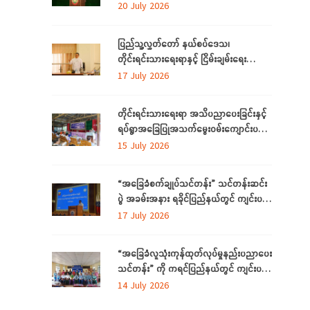
လိုအပ်ချက်များကို ဆန်းစစ်စီမံခြင်း
20 July 2026
အစီအစဉ်ကို ပဲခူးတိုင်းဒေသကြီးတွင် ကျင်းပ
ပြုလုပ်
ပြည်သူ့လွှတ်တော် နယ်စပ်ဒေသ၊
တိုင်းရင်းသားရေးရာနှင့် ငြိမ်းချမ်းရေး
ကော်မတီနှင့် တိုင်းရင်းသားလူမျိုးများရေးရာ
17 July 2026
ဝန်ကြီးဌာနတို့ တွေ့ဆုံဆွေးနွေး
တိုင်းရင်းသားရေးရာ အသိပညာပေးခြင်းနှင့်
ရပ်ရွာအခြေပြုအသက်မွေးဝမ်းကျောင်းပညာ
လိုအပ်ချက်တို့ကို ဆန်းစစ်စီမံခြင်း အစီအစဉ်
15 July 2026
ကို ပဲခူးတိုင်းဒေသကြီးတွင် ကျင်းပပြုလုပ်
“အခြေခံစက်ချုပ်သင်တန်း” သင်တန်းဆင်း
ပွဲ အခမ်းအနား ရခိုင်ပြည်နယ်တွင် ကျင်းပ
ပြုလုပ်
17 July 2026
“အခြေခံလူသုံးကုန်ထုတ်လုပ်မှုနည်းပညာပေး
သင်တန်း” ကို ကရင်ပြည်နယ်တွင် ကျင်းပ
ပြုလုပ်
14 July 2026