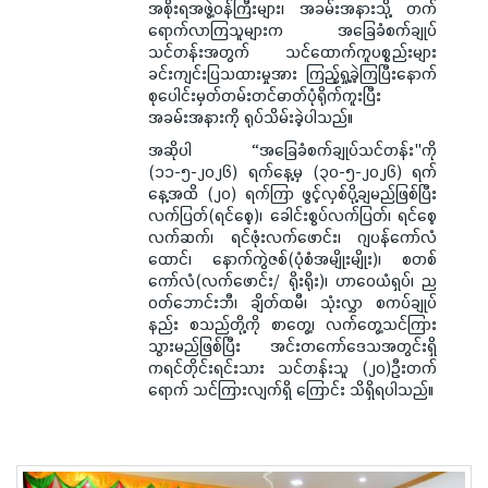
အစိုးရအဖွဲ့ဝန်ကြီးများ၊ အခမ်းအနားသို့ တက်
ရောက်လာကြသူများက အခြေခံစက်ချုပ်
သင်တန်းအတွက် သင်ထောက်ကူပစ္စည်းများ
ခင်းကျင်းပြသထားမှုအား ကြည့်ရှု့ခဲ့ကြပြီးနောက်
စုပေါင်းမှတ်တမ်းတင်ဓာတ်ပုံရိုက်ကူးပြီး
အခမ်းအနားကို ရုပ်သိမ်းခဲ့ပါသည်။
အဆိုပါ “အခြေခံစက်ချုပ်သင်တန်း"ကို
(၁၁-၅-၂၀၂၆) ရက်နေ့မှ (၃၀-၅-၂၀၂၆) ရက်
နေ့အထိ (၂၀) ရက်ကြာ ဖွင့်လှစ်ပို့ချမည်ဖြစ်ပြီး
လက်ပြတ်(ရင်စေ့)၊ ခေါင်းစွပ်လက်ပြတ်၊ ရင်စေ့
လက်ဆက်၊ ရင်ဖုံးလက်ဖောင်း၊ ဂျပန်ကော်လံ
ထောင်၊ နောက်ကွဲဇစ်(ပုံစံအမျိုးမျိုး)၊ စတစ်
ကော်လံ(လက်ဖောင်း/ ရိုးရိုး)၊ ဟာဝေယံရှပ်၊ ည
ဝတ်ဘောင်းဘီ၊ ချိတ်ထမီ၊ သုံးလွှာ စကပ်ချုပ်
နည်း စသည်တို့ကို စာတွေ့၊ လက်တွေ့သင်ကြား
သွားမည်ဖြစ်ပြီး အင်းတကော်ဒေသအတွင်းရှိ
ကရင်တိုင်းရင်းသား သင်တန်းသူ (၂၀)ဦးတက်
ရောက် သင်ကြားလျက်ရှိ ကြောင်း သိရှိရပါသည်။