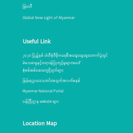
မြဝတီ
Global New Light of Myanmar
Useful Link
၂၀၂၀ ပြည့်နှစ် ပါတီစုံဒီမိုကရေစီအထွေထွေရွေးကောက်ပွဲတွင်
မဲမသမာမှုနှင့်တရားမဲ့ပြုကျင့်မှုများအပေါ်
စုံစမ်းစစ်ဆေးတွေ့ရှိချက်များ
မြန်မာ့ဥပဒေသတင်းအချက်အလက်စနစ်
Myanmar National Portal
ဝန်ကြီးဌာန website များ
Location Map