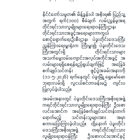
နိုင်ငံတော်သမ္မတ၏ မိန့်ခွန်းပါ အစိုးရ၏ ပြည်သူ့
အတွက် ရက်(၁၀၀) စီမံချက် လမ်းညွှန်မှုအရ
တိုင်းရင်းသားလူမျိုးများရေးရာဝန်ကြီးဌာန၊
တိုင်းရင်းသားအခွင့်အရေးများကာကွယ်
စောင့်ရှောက်ရေးဦးစီးဌာန၊ ပဲခူးတိုင်းဒေသကြီး
ညွှန်ကြားရေးမှူးရုံးက ကြီးမှူး၍ ပဲခူးတိုင်းဒေသ
ကြီးအတွင်းရှိ တိုင်းရင်းသားများ
အသက်မွေးဝမ်းကျောင်းအလုပ်အကိုင်အခွင့် အ
လမ်းများရရှိစေရန်ရည်ရွယ်ချက်ဖြင့် အခြေခံ
စက်ချုပ်သင်တန်း ဖွင့်ပွဲအခမ်းအနားကို
(၁၁-၅-၂၀၂၆) ရက်နေတွင် ပဲခူးမြို့ ရွှေမော်ဓော
ဘုရားလမ်းရှိ လူငယ်စင်တာခန်းမ၌ ကျင်းပ
ပြုလုပ်ခဲ့ပါသည်။
အခမ်းအနားတွင် ပဲခူးတိုင်းဒေသကြီးအစိုးရအဖွဲ့
ကရင်တိုင်းရင်းသား‌လူမျိုးရေးရာဝန်ကြီး ဦး‌စော
လင်းအောင်က အခြေခံစက်ချုပ်သင်တန်းတက်
ရောက်မည့် သင်တန်းသူများအား အမှာ
စကားပြောကြားခဲ့ပါသည်။ ထို့နောက် ပဲခူးတိုင်း
ဒေသကြီးအစိုးရအဖွဲ့ ကရင်တိုင်းရင်းသား
လူမျိုးရေးရာဝန်ကြီး ဦးစောလင်းအောင်နှင့်