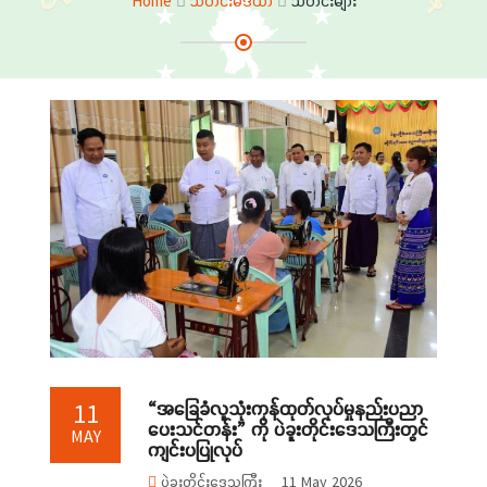
Home
သတင်းမီဒီယာ
သတင်းများ
“အခြေခံလူသုံးကုန်ထုတ်လုပ်မှုနည်းပညာ
11
ပေးသင်တန်း” ကို ပဲခူးတိုင်းဒေသကြီးတွင်
MAY
ကျင်းပပြုလုပ်
ပဲခူးတိုင်းဒေသကြီး
11 May 2026