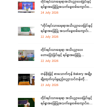
တိုင်းရင်းသားရေးရာအသိပညာပေးခြင်းနှင့်
ရပ်ရွာအခြေပြုအသက်မွေးဝမ်းကျောင်းပညာ
လိုအပ်ချက်တို့ကို ဆန်းစစ်စီမံခြင်းအစီအစဉ်
24 July 2026
ကို ဧရာဝတီတိုင်းဒေသကြီးတွင် ကျင်းပ
ပြုလုပ်
“တိုင်းရင်းသားရေးရာအသိပညာပေးခြင်းနှင့်
ရပ်ရွာအခြေပြု အသက်မွေးဝမ်းကျောင်း
ပညာလိုအပ်ချက် ဆန်းစစ်စီမံခြင်း
22 July 2026
အစီအစဉ်” နှင့် “အခြေခံစက်ချုပ်သင်တန်း”
ကို ရန်ကုန်တိုင်းဒေသကြီးတွင် ကျင်းပပြုလုပ်
တိုင်းရင်းသားရေးရာ အသိပညာပေး
ဟောပြောခြင်းနှင့် ရပ်ရွာအခြေပြု
အသက်မွေးဝမ်းကျောင်း ပညာလိုအပ်ချက်တို့
22 July 2026
ကို ဆန်းစစ်စီမံခြင်း အစီအစဉ်ကို
မွန်ပြည်နယ်တွင် ကျင်းပပြုလုပ်
တန်ဖိုးမြင့် စားသောက်ကုန် Bakery အမျိုး
မျိုးထုတ်လုပ်မှုနည်းပညာသင်တန်းကို
စစ်ကိုင်းတိုင်းဒေသကြီး၊ လဟယ်မြို့၌ ဖွင့်လှစ်
23 July 2026
တိုင်းရင်းသားရေးရာ အသိပညာပေးခြင်းနှင့်
ရပ်ရွာအခြေပြုအသက်မွေးဝမ်းကျောင်းပညာ