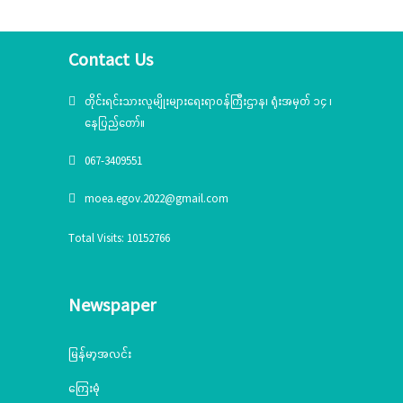
Contact Us
တိုင်းရင်းသားလူမျိုးများရေးရာဝန်ကြီးဌာန၊ ရုံးအမှတ် ၁၄ ၊
နေပြည်တော်။
067-3409551
moea.egov.2022@gmail.com
Total Visits: 10152766
Newspaper
မြန်မာ့အလင်း
ကြေးမုံ