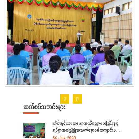
ဆက်စပ်သတင်းများ
တိုင်းရင်းသားရေးရာအသိပညာပေးခြင်းနှင့်
ရပ်ရွာအခြေပြုအသက်မွေးဝမ်းကျောင်းပညာ
လိုအပ်ချက်တို့ကို ဆန်းစစ်စီမံခြင်းအစီအစဉ်
30 July 2026