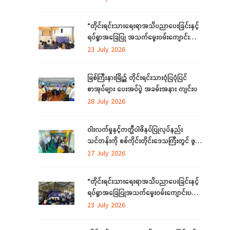
ကို ကချင်ပြည်နယ်တွင် ကျင်းပပြုလုပ်
“တိုင်းရင်းသားရေးရာအသိပညာပေးခြင်းနှင့်
ရပ်ရွာအခြေပြု အသက်မွေးဝမ်းကျောင်း
ပညာ လိုအပ်ချက် ဆန်းစစ်စီမံခြင်း
23 July 2026
အစီအစဉ်”
မြစ်ကြီးနားမြို့၌ တိုင်းရင်းသားပုံပြပုံပြင်
စာအုပ်များ ပေးအပ်ပွဲ အခမ်းအနား ကျင်းပ
28 July 2026
ဝါးလက်မှုနှင့်ကတ္တီပါဖိနပ်ပြုလုပ်နည်း
သင်တန်းကို စစ်ကိုင်းတိုင်းဒေသကြီးတွင် ဖွင့်
လှစ်
27 July 2026
“တိုင်းရင်းသားရေးရာအသိပညာပေးခြင်းနှင့်
ရပ်ရွာအခြေပြုအသက်မွေးဝမ်းကျောင်းပညာ
လိုအပ်ချက်တို့ကို ဆန်းစစ်စီမံခြင်း
23 July 2026
အစီအစဉ်”ကို စစ်ကိုင်းတိုင်းဒေသကြီးတွင်
ကျင်းပပြုလုပ်