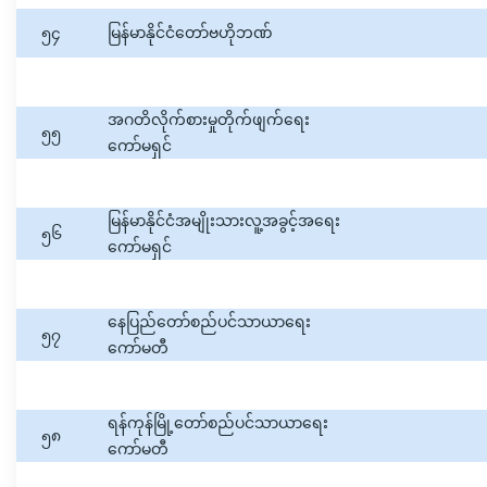
၅၄
မြန်မာနိုင်ငံတော်ဗဟိုဘဏ်
အဂတိလိုက်စားမှုတိုက်ဖျက်ရေး
၅၅
ကော်မရှင်
မြန်မာနိုင်ငံအမျိုးသားလူ့အခွင့်အရေး
၅၆
ကော်မရှင်
နေပြည်တော်စည်ပင်သာယာရေး
၅၇
ကော်မတီ
ရန်ကုန်မြို့တော်စည်ပင်သာယာရေး
၅၈
ကော်မတီ