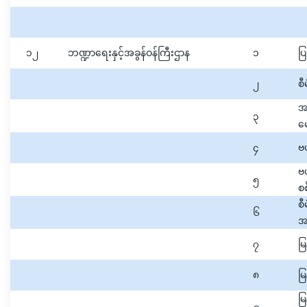
၁၂
ဘဏ္ဍာရေးနှင့်အခွန်ဝန်ကြီးဌာန
၁
ပြ
၂
စီ
အ
၃
မေ
၄
ဗဟ
ဗဟ
၅
စ
စီ
၆
အ
၇
မြ
၈
မြ
မြန