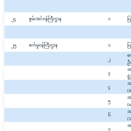
၂၄
စွမ်းအင်ဝန်ကြီးဌာန
၁
ပြ
၂၅
စက်မှုဝန်ကြီးဌာန
၁
ပြ
စက
၂
ဦး
အ
၃
ဖွ
အ
၄
(
အ
၅
(မ
အ
၆
(
အ
၇