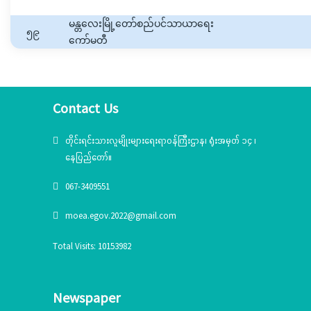
မန္တလေးမြို့တော်စည်ပင်သာယာရေး
၅၉
ကော်မတီ
Contact Us
တိုင်းရင်းသားလူမျိုးများရေးရာဝန်ကြီးဌာန၊ ရုံးအမှတ် ၁၄ ၊
နေပြည်တော်။
067-3409551
moea.egov.2022@gmail.com
Total Visits: 10153982
Newspaper