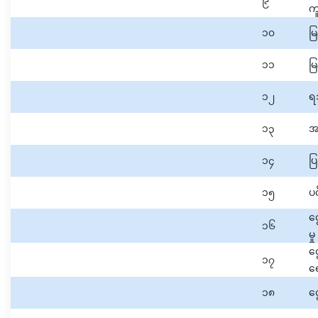
၉
က
၁၀
မ
၁၁
မြ
၁၂
ရသ
၁၃
အ
၁၄
ပြ
၁၅
ပင
င
၁၆
မှ
င
၁၇
ရ
၁၈
ငွ