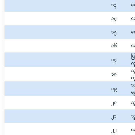
၁၃
ဆ
၁၄
ဆ
၁၅
ဆ
၁၆
ဆ
ပ
၁၇
ကု
သ
၁၈
ကု
သ
၁၉
မ
၂၀
သူ
၂၁
သ
၂၂
ဆ