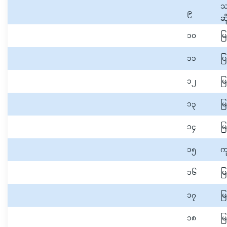
သ
၉
ဆိ
၁၀
မ
၁၁
ပ
၁၂
မြ
၁၃
မြ
၁၄
မြ
၁၅
ကု
၁၆
မ
၁၇
မြ
၁၈
မ