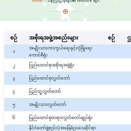
Home
ဝန်ကြီးဌာနများ၏ Website များ
စဉ်
အစိုးရအဖွဲ့အစည်းများ
စဉ်
ဌ
အမျိုးသားကာကွယ်ရေးနှင့်လုံခြုံရေး
၁
ကောင်စီရုံး
၂
ပြည်ထောင်စုအစိုးရအဖွဲ့ရုံး
၃
ပြည်ထောင်စုလွှတ်တော်
၄
ပြည်သူ့လွှတ်တော်
၅
အမျိုးသားလွှတ်တော်
၆
ပြည်ထောင်စုတရားလွှတ်တော်ချုပ်ရုံး
နိုင်ငံတော်ဖွဲ့စည်းပုံအခြေခံဥပဒေဆိုင်ရာ