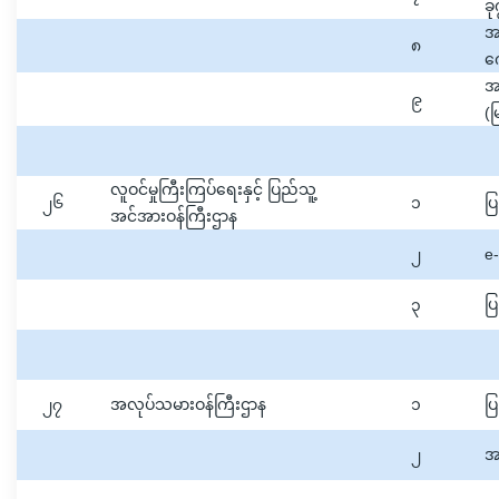
ခု
အ
၈
က
အ
၉
(မ
လူဝင်မှုကြီးကြပ်ရေးနှင့် ပြည်သူ့
၂၆
၁
ပြ
အင်အားဝန်ကြီးဌာန
၂
e
၃
ပ
၂၇
အလုပ်သမားဝန်ကြီးဌာန
၁
ပြ
၂
အ