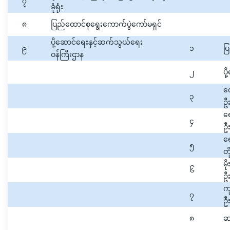
၇
ခုံရုံး
၈
ပြည်ထောင်စုရွေးကောက်ပွဲကော်မရှင်
ပို့ဆောင်ရေးနှင့်ဆက်သွယ်ရေး
၉
၁
ပြ
ဝန်ကြီးဌာန
၂
ပိ
လေ
၃
ဦး
ရေ
၄
ဦး
ရေ
၅
တ
မ
၆
ဦး
ကု
၇
ဦး
၈
ဆ