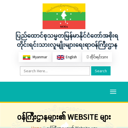
ပြည်ထောင်စုသမ္မတမြန်မာနိုင်ငံတော်အစိုးရ
တိုင်းရင်းသားလူမျိုးများရေးရာဝန်ကြီးဌာန
Myanmar
English
တိုင်းရင်းသား
Search
Toggle
navigati
ဝန်ကြီးဌာနများ၏ WEBSITE များ