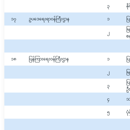
၃
နိ
၁၇
ဥပဒေရေးရာဝန်ကြီးဌာန
၁
ပြ
မ
၂
စန
၁၈
ပြန်ကြားရေးဝန်ကြီးဌာန
၁
ပြ
၂
မြ
ပ
၃
ဦး
၄
သတ
၅
ပု