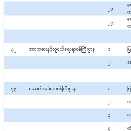
ဆ
၂၃
တက
ဆ
၂၄
တ
၃၂
အားကစားနှင့်လူငယ်ရေးရာဝန်ကြီးဌာန
၁
ပြ
၂
အ
၃၃
ဆောက်လုပ်ရေးဝန်ကြီးဌာန
၁
ပြ
၂
အ
၃
လ
၄
တ