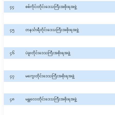
၄၄
စစ်ကိုင်းတိုင်းဒေသကြီးအစိုးရအဖွဲ့
၄၅
တနင်္သာရီတိုင်းဒေသကြီးအစိုးရအဖွဲ့
၄၆
ပဲခူးတိုင်းဒေသကြီးအစိုးရအဖွဲ့
၄၇
မကွေးတိုင်းဒေသကြီးအစိုးရအဖွဲ့
၄၈
မန္တလေးတိုင်းဒေသကြီးအစိုးရအဖွဲ့