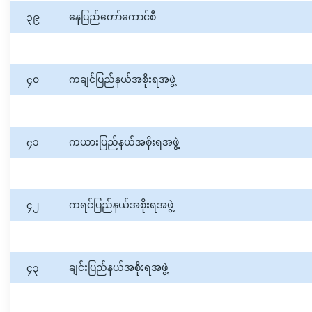
၃၉
နေပြည်တော်ကောင်စီ
၄၀
ကချင်ပြည်နယ်အစိုးရအဖွဲ့
၄၁
ကယားပြည်နယ်အစိုးရအဖွဲ့
၄၂
ကရင်ပြည်နယ်အစိုးရအဖွဲ့
၄၃
ချင်းပြည်နယ်အစိုးရအဖွဲ့