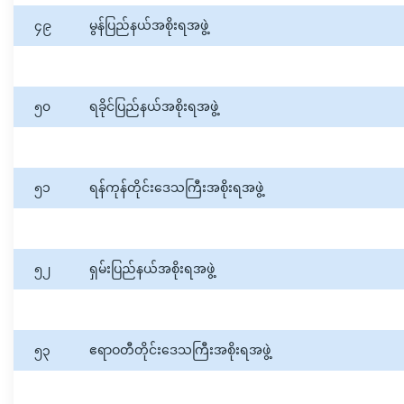
၄၉
မွန်ပြည်နယ်အစိုးရအဖွဲ့
၅၀
ရခိုင်ပြည်နယ်အစိုးရအဖွဲ့
၅၁
ရန်ကုန်တိုင်းဒေသကြီးအစိုးရအဖွဲ့
၅၂
ရှမ်းပြည်နယ်အစိုးရအဖွဲ့
၅၃
ဧရာဝတီတိုင်းဒေသကြီးအစိုးရအဖွဲ့