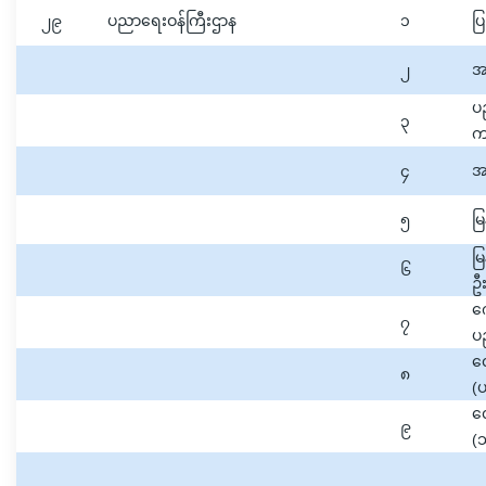
၂၉
ပညာရေးဝန်ကြီးဌာန
၁
ပြ
၂
အ
ပ
၃
ကျ
၄
အ
၅
မြ
မ
၆
ဦး
က
၇
ပ
လ
၈
(
လ
၉
(