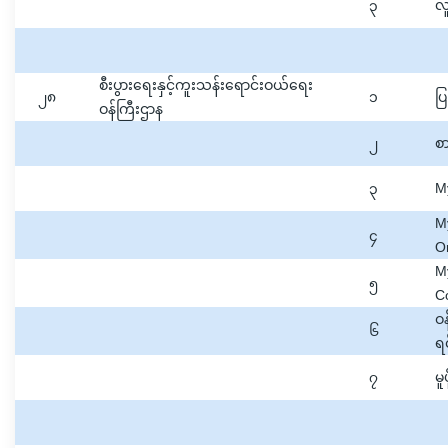
၃
လူ
စီးပွားရေးနှင့်ကူးသန်းရောင်းဝယ်ရေး
၂၈
၁
ပြ
ဝန်ကြီးဌာန
၂
စ
၃
M
M
၄
O
M
၅
C
ဝန
၆
ရင
၇
မူ