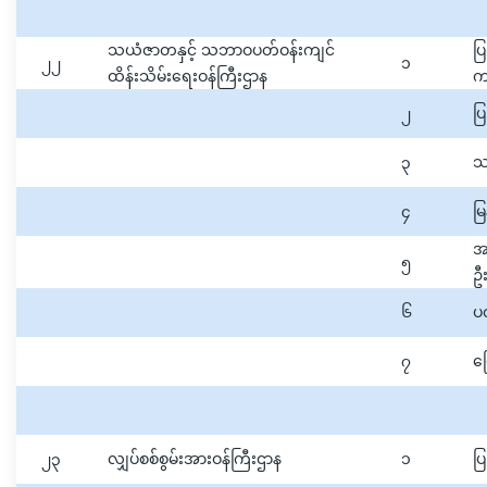
သယံဇာတနှင့် သဘာဝပတ်ဝန်းကျင်
ပ
၂၂
၁
ထိန်းသိမ်းရေးဝန်ကြီးဌာန
က
၂
ပြ
၃
သ
၄
မြ
အပ
၅
ဦး
၆
ပ
၇
မြ
၂၃
လျှပ်စစ်စွမ်းအားဝန်ကြီးဌာန
၁
ပြ