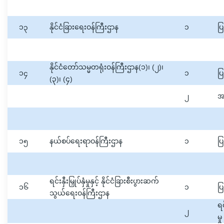
၁၃
နိုင်ငံခြားရေးဝန်ကြီးဌာန
၁
ပြ
နိုင်ငံတော်သမ္မတရုံးဝန်ကြီးဌာန(၁)၊ (၂)၊
၁၄
၁
ပြ
(၃)၊ (၄)
၂
အခ
၁၅
နယ်စပ်ရေးရာဝန်ကြီးဌာန
၁
ပြ
ရင်းနှီးမြှုပ်နှံမှုနှင့် နိုင်ငံခြားစီးပွားဆက်
၁၆
၁
ပြ
သွယ်ရေးဝန်ကြီးဌာန
ရင
၂
မှ