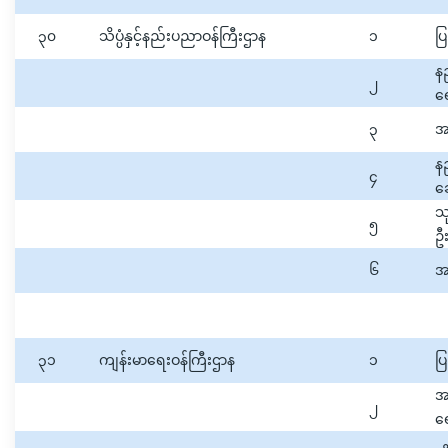
၃၀
သိပ္ပံနှင့်နည်းပညာဝန်ကြီးဌာန
၁
ပြ
န
၂
ရ
၃
အဆ
နည
၄
ဆ
သ
၅
ဦး
၆
အ
၃၁
ကျန်းမာရေးဝန်ကြီးဌာန
၁
ပြ
အ
၂
ရ