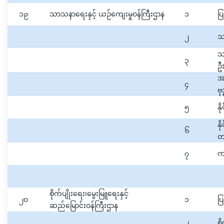
၁၉
သာသနာရေးနှင့် ယဉ်ကျေးမှုဝန်ကြီးဌာန
၁
ပြ
၂
သ
သ
၃
ဦး
အ
၄
ဗ
၅
န
နိ
၆
တ
၇
က
စိုက်ပျိုးရေး၊မွေးမြူရေးနှင့်
၂၀
၁
ပြ
ဆည်မြောင်းဝန်ကြီးဌာန
၂
စိ