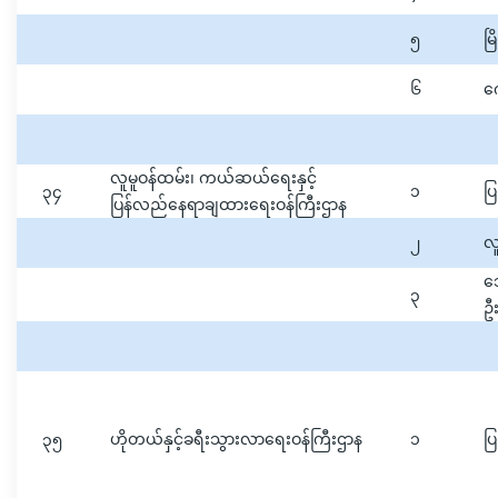
၅
မြ
၆
က
လူမူဝန်ထမ်း၊ ကယ်ဆယ်ရေးနှင့်
၃၄
၁
ပြ
ပြန်လည်နေရာချထားရေးဝန်ကြီးဌာန
၂
လူ
ဘေ
၃
ဦး
၃၅
ဟိုတယ်နှင့်ခရီးသွားလာရေးဝန်ကြီးဌာန
၁
ပြ