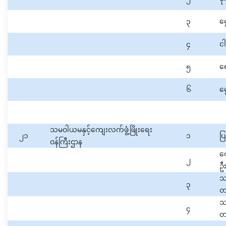
၃
မ
၄
ငါ
၅
ရ
၆
မ
သမဝါယမနှင့်ကျေးလက်ဖွံ့ဖြိုးရေး
၂၁
၁
ပြ
ဝန်ကြီးဌာန
က
၂
ဦး
သမ
၃
တ
သမ
၄
တက