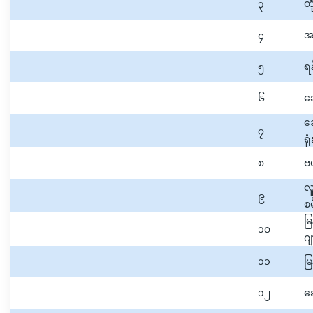
၃
တ
၄
အ
၅
ရန
၆
ဆ
ဆ
၇
ရုံ
၈
ဗ
လ
၉
စမ
မ
၁၀
ဂ
၁၁
မြ
၁၂
ဆ