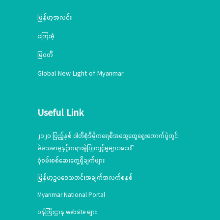
မြန်မာ့အလင်း
ကြေးမုံ
မြဝတီ
Global New Light of Myanmar
Useful Link
၂၀၂၀ ပြည့်နှစ် ပါတီစုံဒီမိုကရေစီအထွေထွေရွေးကောက်ပွဲတွင်
မဲမသမာမှုနှင့်တရားမဲ့ပြုကျင့်မှုများအပေါ်
စုံစမ်းစစ်ဆေးတွေ့ရှိချက်များ
မြန်မာ့ဥပဒေသတင်းအချက်အလက်စနစ်
Myanmar National Portal
ဝန်ကြီးဌာန website များ