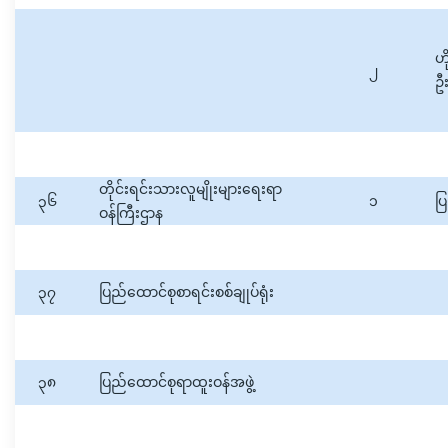
ဟိ
၂
ဦး
တိုင်းရင်းသားလူမျိုးများရေးရာ
၃၆
၁
ပြ
ဝန်ကြီးဌာန
၃၇
ပြည်ထောင်စုစာရင်းစစ်ချုပ်ရုံး
၃၈
ပြည်ထောင်စုရာထူးဝန်အဖွဲ့