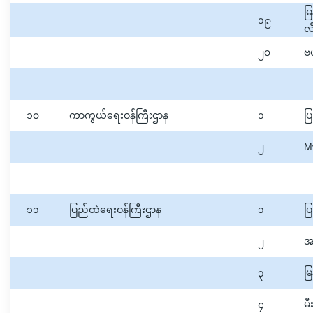
မ
၁၉
လိ
၂၀
ဗ
၁၀
ကာကွယ်ရေးဝန်ကြီးဌာန
၁
ပြ
၂
M
၁၁
ပြည်ထဲရေးဝန်ကြီးဌာန
၁
ပြ
၂
အ
၃
မြ
၄
မ