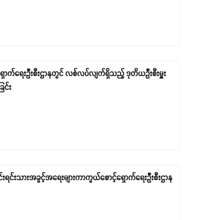
ရှောက်ရေးဦးစီးဌာနတွင် လစ်လပ်လျက်ရှိသည့် ဒုတိယဦးစီးမှူး
ြင်း
တိုင်းရင်းသားအခွင့်အရေးများကာကွယ်စောင့်ရှောက်ရေးဦးစီးဌာန