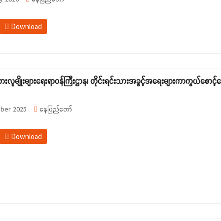
Download
သားလူမျိုးများရေးရာဝန်ကြီးဌာန၊ တိုင်းရင်းသားအခွင့်အရေးများကာကွယ်စောင့်ရှ
ber 2025
နေပြည်တော်
Download