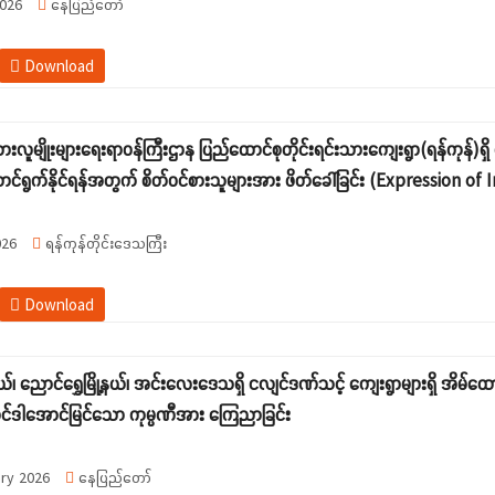
026
နေပြည်တော်
Download
သားလူမျိုးများရေးရာဝန်ကြီးဌာန ပြည်ထောင်စုတိုင်းရင်းသားကျေးရွာ(ရန်ကုန်)ရှိ
ောင်ရွက်နိုင်ရန်အတွက် စိတ်ဝင်စားသူများအား ဖိတ်ခေါ်ခြင်း (Expression of 
026
ရန်ကုန်တိုင်းဒေသကြီး
Download
နယ်၊ ညောင်ရွှေမြို့နယ်၊ အင်းလေးဒေသရှိ ငလျင်ဒဏ်သင့် ကျေးရွာများရှိ အိမ်ထ
်ဒါအောင်မြင်သော ကုမ္ပဏီအား ကြေညာခြင်း
ry 2026
နေပြည်တော်