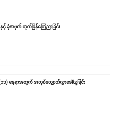
င့် ခုံအမှတ် ထုတ်ပြန်ကြေညာခြင်း
ထူး (၁၁) နေရာအတွက် အလုပ်လျှောက်လွှာခေါ်ယူခြင်း