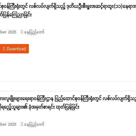
စုဝန်ကြီးရုံးတွင် လစ်လပ်လျက်ရှိသည့် ဒုတိယဦးစီးမှူးအဆင့်ရာထူး(၁၁)နေရာအ
တ်ပြန်ကြေညာခြင်း
ber 2025
နေပြည်တော်
Download
းသားလူမျိုးများရေးရာဝန်ကြီးဌာန ပြည်ထောင်စုဝန်ကြီးရုံးတွင် လစ်လပ်လျက်ရှိ
ုရမည့်သူများ၏ ခုံအမှတ်စာရင်း ထုတ်ပြန်ခြင်း
ber 2025
နေပြည်တော်