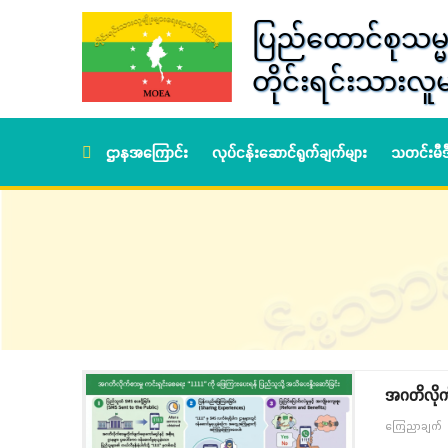
ပြည်ထောင်စုသမ္မ
တိုင်းရင်းသားလူမ
ဌာနအကြောင်း
လုပ်ငန်းဆောင်ရွက်ချက်များ
သတင်းမီ
အဂတိလိုက်စ
ကြေညာချက်