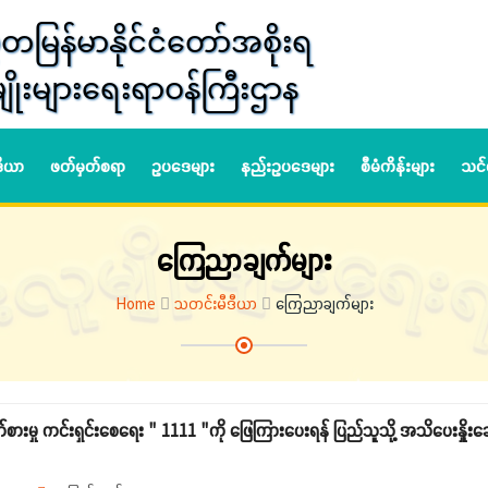
တမြန်မာနိုင်ငံတော်အစိုးရ
ျိုးများရေးရာဝန်ကြီးဌာန
ဒီယာ
ဖတ်မှတ်စရာ
ဥပဒေများ
နည်းဥပဒေများ
စီမံကိန်းများ
သင်
ကြေညာချက်များ
Home
သတင်းမီဒီယာ
ကြေညာချက်များ
ားမှု ကင်းရှင်းစေရေး " 1111 "ကို ‌ဖြေကြားပေးရန် ပြည်သူသို့ အသိပေးနှိုးဆေ