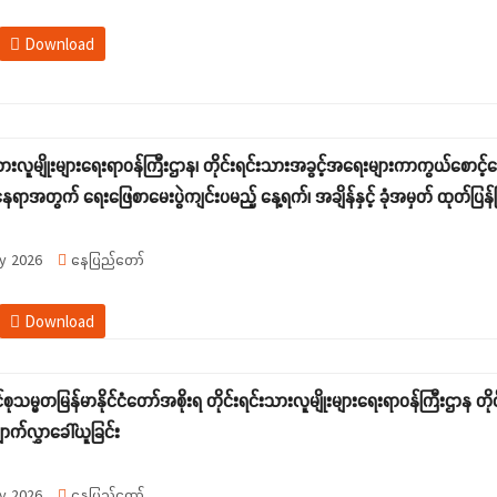
Download
းသားလူမျိုးများရေးရာဝန်ကြီးဌာန၊ တိုင်းရင်းသားအခွင့်အရေးများကာကွယ်စောင့်
ရာအတွက် ရေးဖြေစာမေးပွဲကျင်းပမည့် နေ့ရက်၊ အချိန်နှင့် ခုံအမှတ် ထုတ်ပြန်ခ
y 2026
နေပြည်တော်
Download
စုသမ္မတမြန်မာနိုင်ငံတော်အစိုးရ တိုင်းရင်းသားလူမျိုးများရေးရာဝန်ကြီးဌာန 
ာက်လွှာခေါ်ယူခြင်း
y 2026
နေပြည်တော်