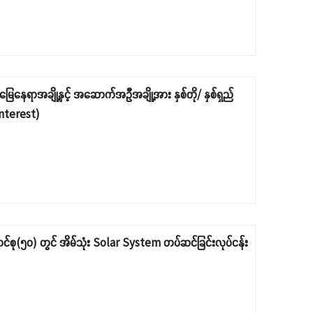
 မြေနေရာအချို့နှင့် အဆောက်အဦအချို့အား နှစ်တို/ နှစ်ရှည်
Interest)
ောင်စု(၅၀) တွင် အိမ်သုံး Solar System တပ်ဆင်ခြင်းလုပ်ငန်း