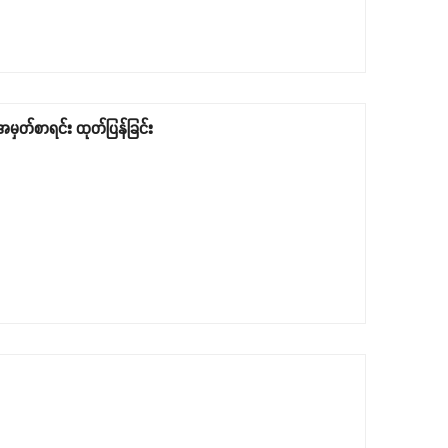
မှတ်စာရင်း ထုတ်ပြန်ခြင်း