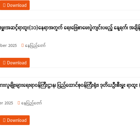
Download
းမှူးအဆင့်ရာထူး(၁၁)နေရာအတွက် ရေးဖြေစာမေးပွဲကျင်းပမည့် နေ့ရက်၊ အချိန်နှ
ber 2025
နေပြည်တော်
Download
သားလူမျိုးများရေးရာဝန်ကြီးဌာန၊ ပြည်ထောင်စုဝန်ကြီးရုံး၊ ဒုတိယဦးစီးမှူး ရာ
r 2025
နေပြည်တော်
Download