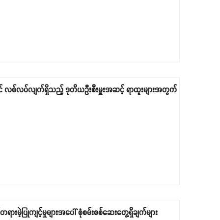
နတွင် လစ်လပ်လျက်ရှိသည့် ဒုတိယဦးစီးမှူးအဆင့် ရာထူးများအတွက်
ရားမဲ့ပြုကျင့်မှုများအပေါ် စုံစမ်းစစ်ဆေးတွေ့ရှိချက်များ