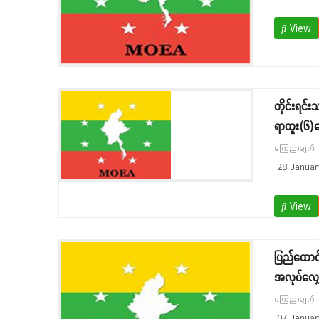
View
တိုင်းရင်
ရာထူး(၆)နေ
ကြေညာချက်
28 Januar
View
ပြည်ထောင်
အလုပ်လျှေ
ကြေညာချက်
07 Januar