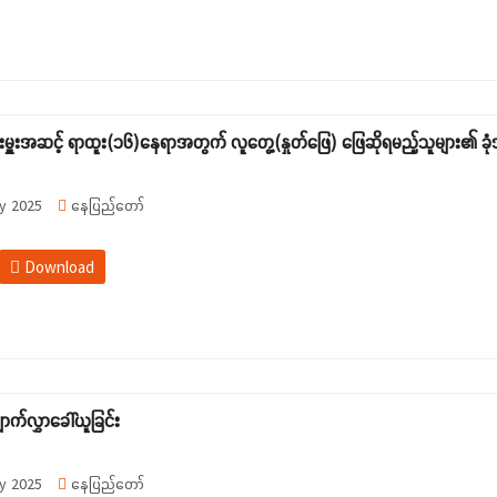
းမှူးအဆင့် ရာထူး(၁၆)နေရာအတွက် လူတွေ့(နှုတ်ဖြေ) ဖြေဆိုရမည့်သူများ၏ ခုံအ
y 2025
နေပြည်တော်
Download
ာက်လွှာခေါ်ယူခြင်း
y 2025
နေပြည်တော်