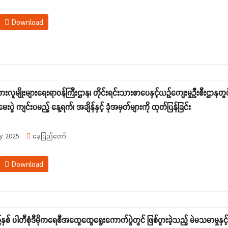
Download
းသားလူမျိုးများရေးရာဝန်ကြီးဌာန၊ တိုင်းရင်းသားစာပေနှင့်ယဉ်ကျေးမှုဦးစီးဌာ
းပွဲ ကျင်းပမည့် နေ့ရက်၊ အချိန်နှင့် ခုံအမှတ်များကို ထုတ်ပြန်ခြင်း
y 2025
နေပြည်တော်
Download
နှစ် ပါတီစုံဒီမိုကရေစီအထွေထွေရွေးကောက်ပွဲတွင် ဖြစ်ပွားခဲ့သည့် မဲမသမာမှုနှင့်တ