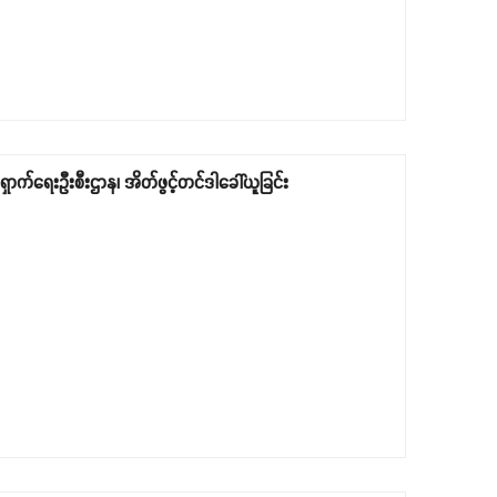
ောက်ရေးဦးစီးဌာန၊ အိတ်ဖွင့်တင်ဒါခေါ်ယူခြင်း