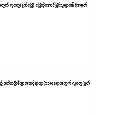
တွက် လူတွေ့(နှုတ်ဖြေ) ဖြေဆိုအောင်မြင်သူများ၏ ခုံအမှတ်
သည့် ဒုတိယဦးစီးမှူးအဆင့်ရာထူး(၁၁)နေရာအတွက် လူတွေ့(နှုတ်