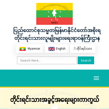
ပြည်ထောင်စုသမ္မတမြန်မာနိုင်ငံတော်အစိုးရ
တိုင်းရင်းသားလူမျိုးများရေးရာဝန်ကြီးဌာန
Myanmar
English
တိုင်းရင်းသား
Search
Toggle
navigati
တိုင်းရင်းသားအခွင့်အရေးများကာကွယ်