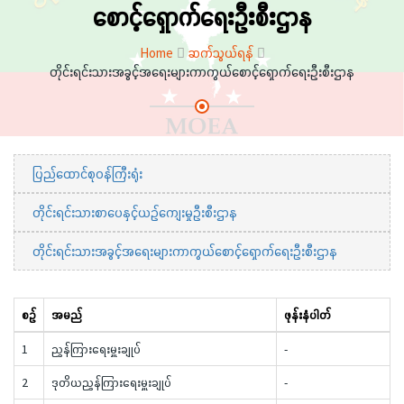
စောင့်ရှောက်ရေးဦးစီးဌာန
Home
ဆက်သွယ်ရန်
တိုင်းရင်းသားအခွင့်အရေးများကာကွယ်စောင့်ရှောက်ရေးဦးစီးဌာန
ပြည်ထောင်စုဝန်ကြီးရုံး
တိုင်းရင်းသားစာပေနှင့်ယဉ်ကျေးမှုဦးစီးဌာန
တိုင်းရင်းသားအခွင့်အရေးများကာကွယ်စောင့်ရှောက်ရေးဦးစီးဌာန
စဉ်
အမည်
ဖုန်းနံပါတ်
1
ညွှန်ကြားရေးမှူးချုပ်
-
2
ဒုတိယညွှန်ကြားရေးမှူးချုပ်
-