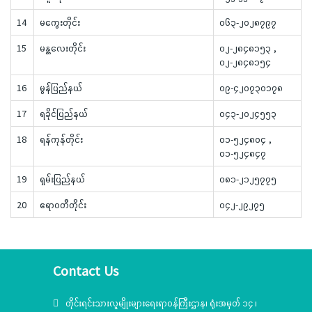
14
မကွေးတိုင်း
၀၆၃-၂၀၂၈၇၉၇
15
မန္တလေးတိုင်း
၀၂-၂၈၄၈၁၅၃ ,
၀၂-၂၈၄၈၁၅၄
16
မွန်ပြည်နယ်
၀၉-၄၂၀၇၃၀၁၇၈
17
ရခိုင်ပြည်နယ်
၀၄၃-၂၀၂၄၅၅၃
18
ရန်ကုန်တိုင်း
၀၁-၅၂၄၈၀၄ ,
၀၁-၅၂၄၈၄၇
19
ရှမ်းပြည်နယ်
၀၈၁-၂၁၂၅၇၇၅
20
ဧရာဝတီတိုင်း
၀၄၂-၂၉၂၇၅
Contact Us
တိုင်းရင်းသားလူမျိုးများရေးရာဝန်ကြီးဌာန၊ ရုံးအမှတ် ၁၄ ၊