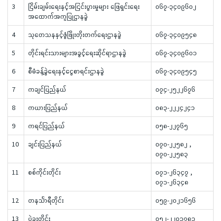
3
ငြိမ်းချမ်းရေးနှင့်အငြင်းပွားမှုများ ဖြေရှင်းရေး
၀၆၇-၃၄၀၉၆၀၂
အထောက်အကူပြုဌာနခွဲ
4
သုတေသနနှင့်ဖွံဖြိုးတိုးတက်ရေးဌာနခွဲ
၀၆၇-၃၄၀၉၅၄၈
5
တိုင်းရင်းသားများအခွင့်ရေးဆိုင်ရာဌာနခွဲ
၀၆၇-၃၄၀၉၆၀၁
6
စီမံခန့်ခွဲရေးနှင့်ငွေစာရင်းဌာနခွဲ
၀၆၇-၃၄၀၉၅၄၅
7
ကချင်ပြည်နယ်
၀၇၄-၂၅၂၂၆၇၆
8
ကယားပြည်နယ်
၀၈၃-၂၂၂၄၂၄၁
9
ကရင်ပြည်နယ်
၀၅၈-၂၂၇၆၅
10
ချင်းပြည်နယ်
၀၇၀-၂၂၅၈၂ ,
၀၇၀-၂၂၅၈၃
11
စစ်ကိုင်းတိုင်း
၀၇၁-၂၆၃၄၇ ,
၀၇၁-၂၆၃၄၈
12
တနင်္သာရီတိုင်း
၀၅၉-၂၀၂၁၆၅၆
13
ပဲခူးတိုင်း
၀၅၂-၂၂၀၁၇၈၁