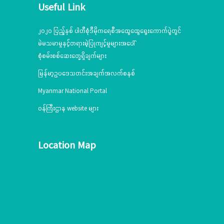
Useful Link
၂၀၂၀ ပြည့်နှစ် ပါတီစုံဒီမိုကရေစီအထွေထွေရွေးကောက်ပွဲတွင်
မဲမသမာမှုနှင့်တရားမဲ့ပြုကျင့်မှုများအပေါ်
စုံစမ်းစစ်ဆေးတွေ့ရှိချက်များ
မြန်မာ့ဥပဒေသတင်းအချက်အလက်စနစ်
Myanmar National Portal
ဝန်ကြီးဌာန website များ
Location Map