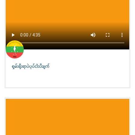
ရှမ်းရိုးရာပဲပုပ်ငါးပိချက်