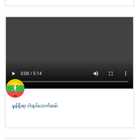
မွန်ရိုးရာ ငါးနှပ်သောက်ဆမ်း