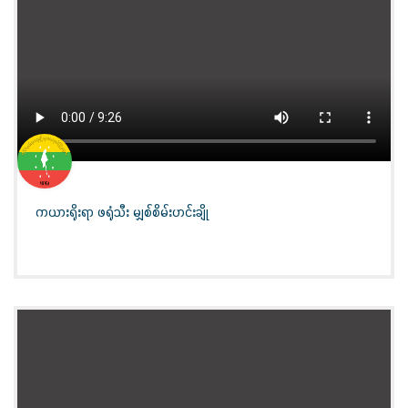
ကယားရိုးရာ ဖရုံသီး မျှစ်စိမ်းဟင်းချို