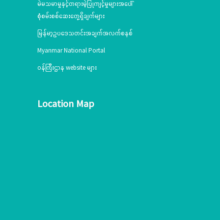
မဲမသမာမှုနှင့်တရားမဲ့ပြုကျင့်မှုများအပေါ်
စုံစမ်းစစ်ဆေးတွေ့ရှိချက်များ
မြန်မာ့ဥပဒေသတင်းအချက်အလက်စနစ်
Myanmar National Portal
ဝန်ကြီးဌာန website များ
Location Map