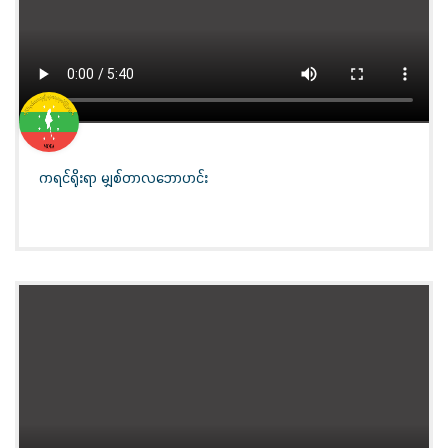
ကရင်ရိုးရာ မျှစ်တာလဘောဟင်း