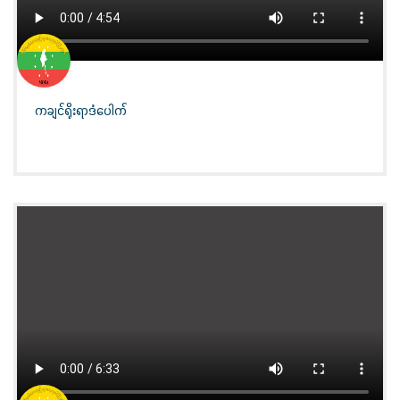
ကချင်ရိုးရာဒံပေါက်