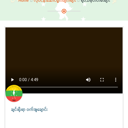
Home
လုပ်ငန်းဆောင်ရွက်ချက်များ
ရုပ်သံမှတ်တမ်းများ
ချင်းရိုးရာ ဝက်အူချောင်း