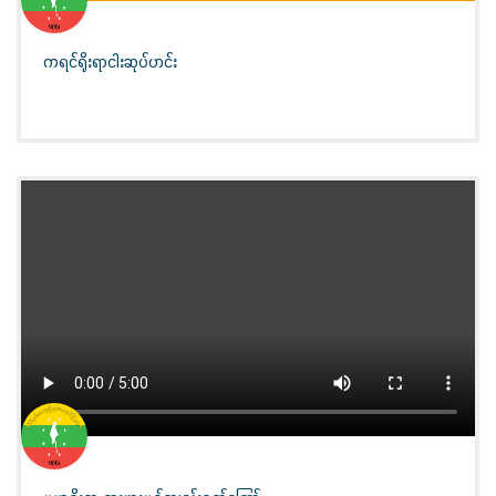
ကရင်ရိုးရာငါးဆုပ်ဟင်း