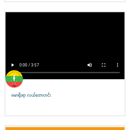
ဗမာရိုးရာ လယ်တောဟင်း