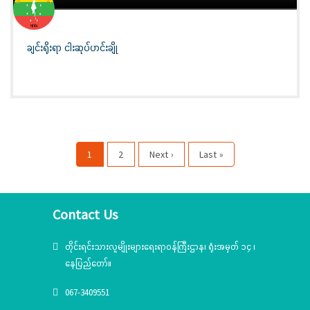
ချင်းရိုးရာ ငါးဆုပ်ဟင်းချို
1
2
Next ›
Last »
Contact Us
တိုင်းရင်းသားလူမျိုးများရေးရာဝန်ကြီးဌာန၊ ရုံးအမှတ် ၁၄ ၊
နေပြည်တော်။
067-3409551