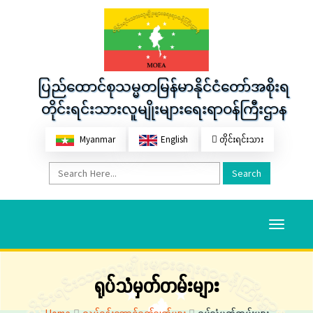
ပြည်ထောင်စုသမ္မတမြန်မာနိုင်ငံတော်အစိုးရ
တိုင်းရင်းသားလူမျိုးများရေးရာဝန်ကြီးဌာန
Myanmar
English
တိုင်းရင်းသား
Search
Toggle
navigati
ရုပ်သံမှတ်တမ်းများ