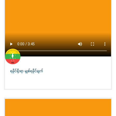
ရခိုင်ရိုးရာ မျှစ်ရခိုင်ချက်