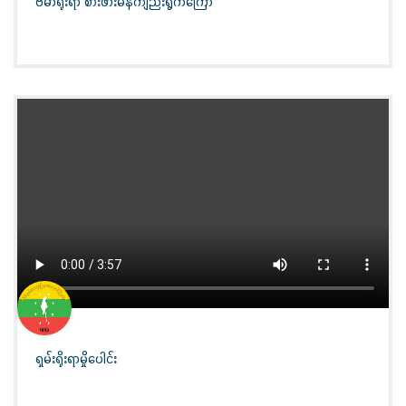
ဗမာရိုးရာ စားဖားမန်ကျည်းရွက်ကြော်
ရှမ်းရိုးရာမှိုပေါင်း