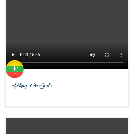
ရခိုင်ရိုးရာ တံငါသည်ဟင်း