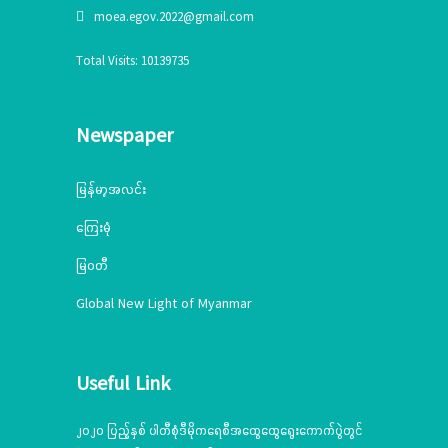
moea.egov.2022@gmail.com
Total Visits: 10139735
Newspaper
မြန်မာ့အလင်း
ကြေးမုံ
မြဝတီ
Global New Light of Myanmar
Useful Link
၂၀၂၀ ပြည့်နှစ် ပါတီစုံဒီမိုကရေစီအထွေထွေရွေးကောက်ပွဲတွင်