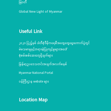
မြဝတီ
Global New Light of Myanmar
Useful Link
၂၀၂၀ ပြည့်နှစ် ပါတီစုံဒီမိုကရေစီအထွေထွေရွေးကောက်ပွဲတွင်
မဲမသမာမှုနှင့်တရားမဲ့ပြုကျင့်မှုများအပေါ်
စုံစမ်းစစ်ဆေးတွေ့ရှိချက်များ
မြန်မာ့ဥပဒေသတင်းအချက်အလက်စနစ်
Myanmar National Portal
ဝန်ကြီးဌာန website များ
Location Map