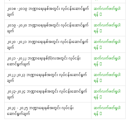
၂၀၁၈ -၂၀၁၉ ဘဏ္ဍာရေးနှစ်အတွင်း လုပ်ငန်းဆောင်ရွက်
ဆက်လက်ဖတ်ရှုပါ
ချက်
ရန်
၂၀၁၉ -၂၀၂၀ ဘဏ္ဍာရေးနှစ်အတွင်း လုပ်ငန်းဆောင်ရွက်
ဆက်လက်ဖတ်ရှုပါ
ချက်
ရန်
၂၀၂၀ -၂၀၂၁ ဘဏ္ဍာရေးနှစ်အတွင်း လုပ်ငန်းဆောင်ရွက်
ဆက်လက်ဖတ်ရှုပါ
ချက်
ရန်
၂၀၂၁ -၂၀၂၂ ဘဏ္ဍာရေးနှစ်(၆)လအတွင်း လုပ်ငန်း
ဆက်လက်ဖတ်ရှုပါ
ဆောင်ရွက်ချက်
ရန်
၂၀၂၂-၂၀၂၃ ဘဏ္ဍာရေးနှစ်အတွင်း လုပ်ငန်းဆောင်ရွက်
ဆက်လက်ဖတ်ရှုပါ
ချက်
ရန်
၂၀၂၃-၂၀၂၄ ဘဏ္ဍာရေးနှစ်အတွင်း လုပ်ငန်းဆောင်ရွက်
ဆက်လက်ဖတ်ရှုပါ
ချက်
ရန်
၂၀၂၄ - ၂၀၂၅ ဘဏ္ဍာရေးနှစ်အတွင်း လုပ်ငန်း
ဆက်လက်ဖတ်ရှုပါ
ဆောင်ရွက်ချက်
ရန်