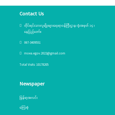
Contact Us
တိုင်းရင်းသားလူမျိုးများရေးရာဝန်ကြီးဌာန၊ ရုံးအမှတ် ၁၄ ၊
နေပြည်တော်။
067-3409551
moea.egov.2022@gmail.com
Total Visits: 10178205
Newspaper
မြန်မာ့အလင်း
ကြေးမုံ