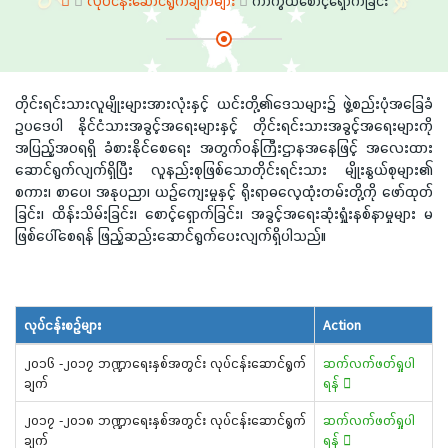
လုပ်ငန်းဆောင်ရွက်ချက်များ
ကာကွယ်စောင့်ရှောက်ခြင်း
တိုင်းရင်းသားလူမျိုးများအားလုံးနှင့် ယင်းတို့၏ဒေသများ၌ ဖွဲ့စည်းပုံအခြေခံ
ဥပဒေပါ နိုင်ငံသားအခွင့်အရေးများနှင့် တိုင်းရင်းသားအခွင့်အရေးများကို
အပြည့်အဝရရှိ ခံစားနိုင်စေရေး အတွက်ဝန်ကြီးဌာနအနေဖြင့် အလေးထား
ဆောင်ရွက်လျက်ရှိပြီး လူနည်းစုဖြစ်သောတိုင်းရင်းသား မျိုးနွယ်စုများ၏
စကား၊ စာပေ၊ အနုပညာ၊ ယဉ်ကျေးမှုနှင့် ရိုးရာဓလေ့ထုံးတမ်းတို့ကို ဖော်ထုတ်
ခြင်း၊ ထိန်းသိမ်းခြင်း၊ စောင့်ရှောက်ခြင်း၊ အခွင့်အရေးဆုံးရှုံးနစ်နာမှုများ မ
ဖြစ်ပေါ်စေရန် ဖြည့်ဆည်းဆောင်ရွက်ပေးလျက်ရှိပါသည်။
လုပ်ငန်းစဉ်များ
Action
၂၀၁၆ -၂၀၁၇ ဘဏ္ဍာရေးနှစ်အတွင်း လုပ်ငန်းဆောင်ရွက်
ဆက်လက်ဖတ်ရှုပါ
ချက်
ရန်
၂၀၁၇ -၂၀၁၈ ဘဏ္ဍာရေးနှစ်အတွင်း လုပ်ငန်းဆောင်ရွက်
ဆက်လက်ဖတ်ရှုပါ
ချက်
ရန်