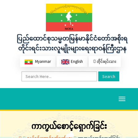
ပြည်ထောင်စုသမ္မတမြန်မာနိုင်ငံတော်အစိုးရ
တိုင်းရင်းသားလူမျိုးများရေးရာဝန်ကြီးဌာန
Myanmar
English
တိုင်းရင်းသား
Search
Toggle
navigati
ကာကွယ်စောင့်ရှောက်ခြင်း