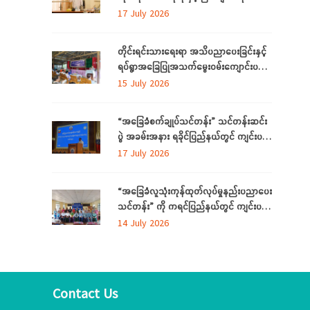
ကော်မတီနှင့် တိုင်းရင်းသားလူမျိုးများရေးရာ
17 July 2026
ဝန်ကြီးဌာနတို့ တွေ့ဆုံဆွေးနွေး
တိုင်းရင်းသားရေးရာ အသိပညာပေးခြင်းနှင့်
ရပ်ရွာအခြေပြုအသက်မွေးဝမ်းကျောင်းပညာ
လိုအပ်ချက်တို့ကို ဆန်းစစ်စီမံခြင်း အစီအစဉ်
15 July 2026
ကို ပဲခူးတိုင်းဒေသကြီးတွင် ကျင်းပပြုလုပ်
“အခြေခံစက်ချုပ်သင်တန်း” သင်တန်းဆင်း
ပွဲ အခမ်းအနား ရခိုင်ပြည်နယ်တွင် ကျင်းပ
ပြုလုပ်
17 July 2026
“အခြေခံလူသုံးကုန်ထုတ်လုပ်မှုနည်းပညာပေး
သင်တန်း” ကို ကရင်ပြည်နယ်တွင် ကျင်းပ
ပြုလုပ်
14 July 2026
Contact Us