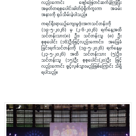
လည်းကောင်း ဖျော်ဖြေတင်ဆက်ခဲ့ကြပြီး
အမှတ်တရစုပေါင်းဓါတ်ပုံရိုက်ကူးကာ အခမ်း
အနားကို ရုပ်သိမ်းခဲ့ပါသည်။
ကရင်ရိုးရာယဉ်ကျေးမှုဒုံးအကသင်တန်းကို
(၁၉-၅-၂၀၂၆) မှ (၂-၆-၂၀၂၆) ရက်နေ့အထိ
သင်တန်းသား(၈) ဦး၊ သင်တန်းသူ (၈) ဦး
စုစုပေါင်း (၁၆)ဦးဖြင့်လည်းကောင်း၊ အခြေခံ
ခြင်းရက်သင်တန်းကို (၁၉-၅-၂၀၂၆) ရက်နေ့မှ
(၂၃-၅-၂၀၂၆) အထိ သင်တန်းသား (၅)ဦး၊
သင်တန်းသူ (၁၅)ဦး စုစုပေါင်း(၂၀)ဦး ဖြင့်
လည်းကောင်း ဖွင့်လှစ်သွားမည်ဖြစ်ကြောင်း သိရှိ
ရပါသည်။