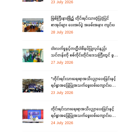
ပညာ လိုအပ်ချက် ဆန်းစစ်စီမံခြင်း
23 July 2026
အစီအစဉ်”
မြစ်ကြီးနားမြို့၌ တိုင်းရင်းသားပုံပြပုံပြင်
စာအုပ်များ ပေးအပ်ပွဲ အခမ်းအနား ကျင်းပ
28 July 2026
ဝါးလက်မှုနှင့်ကတ္တီပါဖိနပ်ပြုလုပ်နည်း
သင်တန်းကို စစ်ကိုင်းတိုင်းဒေသကြီးတွင် ဖွင့်
လှစ်
27 July 2026
“တိုင်းရင်းသားရေးရာအသိပညာပေးခြင်းနှင့်
ရပ်ရွာအခြေပြုအသက်မွေးဝမ်းကျောင်းပညာ
လိုအပ်ချက်တို့ကို ဆန်းစစ်စီမံခြင်း
23 July 2026
အစီအစဉ်”ကို စစ်ကိုင်းတိုင်းဒေသကြီးတွင်
ကျင်းပပြုလုပ်
တိုင်းရင်းသားရေးရာအသိပညာပေးခြင်းနှင့်
ရပ်ရွာအခြေပြုအသက်မွေးဝမ်းကျောင်းပညာ
လိုအပ်ချက်တို့ကို ဆန်းစစ်စီမံခြင်းအစီအစဉ်
24 July 2026
ကို ဧရာဝတီတိုင်းဒေသကြီးတွင် ကျင်းပ