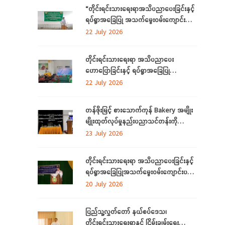
ပြုလုပ်
“တိုင်းရင်းသားရေးရာအသိပညာပေးခြင်းနှင့်
ရပ်ရွာအခြေပြု အသက်မွေးဝမ်းကျောင်း
ပညာလိုအပ်ချက် ဆန်းစစ်စီမံခြင်း
22 July 2026
အစီအစဉ်” နှင့် “အခြေခံစက်ချုပ်သင်တန်း”
ကို ရန်ကုန်တိုင်းဒေသကြီးတွင် ကျင်းပပြုလုပ်
တိုင်းရင်းသားရေးရာ အသိပညာပေး
ဟောပြောခြင်းနှင့် ရပ်ရွာအခြေပြု
အသက်မွေးဝမ်းကျောင်း ပညာလိုအပ်ချက်တို့
22 July 2026
ကို ဆန်းစစ်စီမံခြင်း အစီအစဉ်ကို
မွန်ပြည်နယ်တွင် ကျင်းပပြုလုပ်
တန်ဖိုးမြင့် စားသောက်ကုန် Bakery အမျိုး
မျိုးထုတ်လုပ်မှုနည်းပညာသင်တန်းကို
စစ်ကိုင်းတိုင်းဒေသကြီး၊ လဟယ်မြို့၌ ဖွင့်လှစ်
23 July 2026
တိုင်းရင်းသားရေးရာ အသိပညာပေးခြင်းနှင့်
ရပ်ရွာအခြေပြုအသက်မွေးဝမ်းကျောင်းပညာ
လိုအပ်ချက်များကို ဆန်းစစ်စီမံခြင်း
20 July 2026
အစီအစဉ်ကို ပဲခူးတိုင်းဒေသကြီးတွင် ကျင်းပ
ပြုလုပ်
ပြည်သူ့လွှတ်တော် နယ်စပ်ဒေသ၊
တိုင်းရင်းသားရေးရာနှင့် ငြိမ်းချမ်းရေး