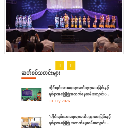
ဆက်စပ်သတင်းများ
တိုင်းရင်းသားရေးရာအသိပညာပေးခြင်းနှင့်
ရပ်ရွာအခြေပြုအသက်မွေးဝမ်းကျောင်းပညာ
လိုအပ်ချက်တို့ကို ဆန်းစစ်စီမံခြင်းအစီအစဉ်
30 July 2026
ကို ကချင်ပြည်နယ်တွင် ကျင်းပပြုလုပ်
“တိုင်းရင်းသားရေးရာအသိပညာပေးခြင်းနှင့်
ရပ်ရွာအခြေပြု အသက်မွေးဝမ်းကျောင်း