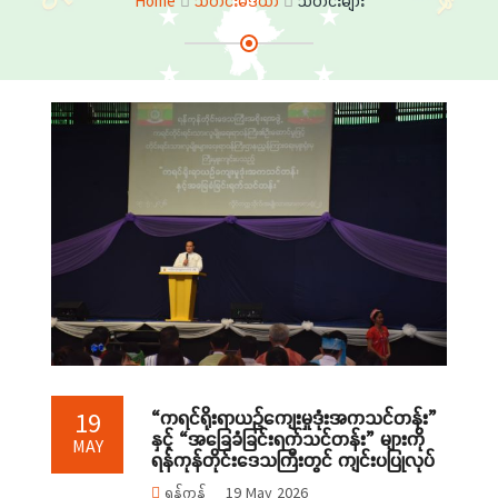
Home
သတင်းမီဒီယာ
သတင်းများ
“ကရင်ရိုးရာယဉ်ကျေးမှုဒုံးအကသင်တန်း”
19
နှင့် “အခြေခံခြင်းရက်သင်တန်း” များကို
MAY
ရန်ကုန်တိုင်းဒေသကြီးတွင် ကျင်းပပြုလုပ်
ရန်ကုန်
19 May 2026