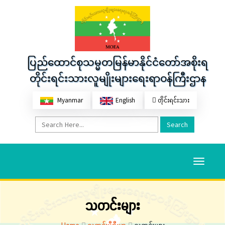
ပြည်ထောင်စုသမ္မတမြန်မာနိုင်ငံတော်အစိုးရ
တိုင်းရင်းသားလူမျိုးများရေးရာဝန်ကြီးဌာန
Myanmar
English
တိုင်းရင်းသား
Search
Toggle
navigati
သတင်းများ