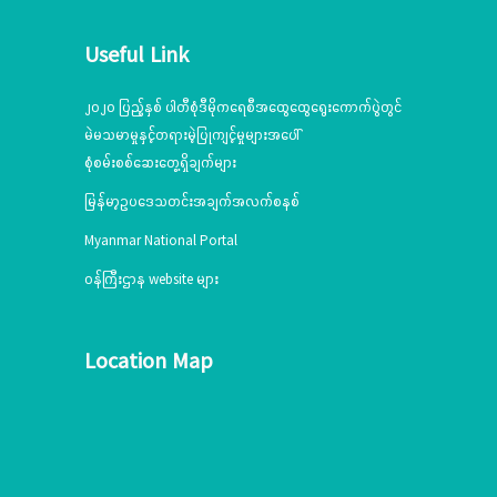
Useful Link
၂၀၂၀ ပြည့်နှစ် ပါတီစုံဒီမိုကရေစီအထွေထွေရွေးကောက်ပွဲတွင်
မဲမသမာမှုနှင့်တရားမဲ့ပြုကျင့်မှုများအပေါ်
စုံစမ်းစစ်ဆေးတွေ့ရှိချက်များ
မြန်မာ့ဥပဒေသတင်းအချက်အလက်စနစ်
Myanmar National Portal
ဝန်ကြီးဌာန website များ
Location Map