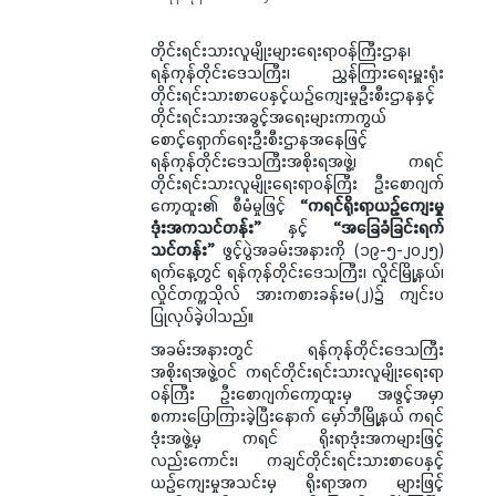
တိုင်းရင်းသားလူမျိုးများရေးရာဝန်ကြီးဌာန၊
ရန်ကုန်တိုင်းဒေသကြီး၊ ညွှန်ကြားရေးမှူးရုံး
တိုင်းရင်းသားစာပေနှင့်ယဉ်ကျေးမှုဦးစီးဌာနနှင့်
တိုင်းရင်းသားအခွင့်အရေးများကာကွယ်
စောင့်ရှောက်ရေးဦးစီးဌာနအနေဖြင့်
ရန်ကုန်တိုင်းဒေသကြီးအစိုးရအဖွဲ့၊ ကရင်
တိုင်းရင်းသားလူမျိုးရေးရာဝန်ကြီး ဦးစောဂျက်
ကော့ထူး၏ စီမံမှုဖြင့်
“
ကရင်ရိုးရာယဉ်ကျေးမှု
ဒုံးအကသင်တန်း
”
နှင့်
“အခြေခံခြင်းရက်
သင်တန်း”
ဖွင့်ပွဲအခမ်းအနားကို (၁၉-၅-၂၀၂၅)
ရက်နေ့တွင် ရန်ကုန်တိုင်းဒေသကြီး၊ လှိုင်မြို့နယ်၊
လှိုင်တက္ကသိုလ် အားကစားခန်းမ(၂)၌ ကျင်းပ
ပြုလုပ်ခဲ့ပါသည်။
အခမ်းအနားတွင် ရန်ကုန်တိုင်းဒေသကြီး
အစိုးရအဖွဲ့ဝင် ကရင်တိုင်းရင်းသားလူမျိုးရေးရာ
ဝန်ကြီး ဦးစောဂျက်ကော့ထူးမှ အဖွင့်အမှာ
စကားပြောကြားခဲ့ပြီးနောက် မှော်ဘီမြို့နယ် ကရင်
ဒုံးအဖွဲ့မှ ကရင် ရိုးရာဒုံးအကများဖြင့်
လည်းကောင်း၊ ကချင်တိုင်းရင်းသားစာပေနှင့်
ယဉ်ကျေးမှုအသင်းမှ ရိုးရာအက များဖြင့်