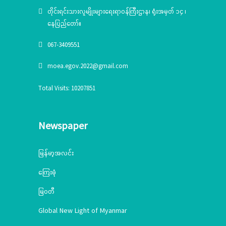
တိုင်းရင်းသားလူမျိုးများရေးရာဝန်ကြီးဌာန၊ ရုံးအမှတ် ၁၄ ၊
နေပြည်တော်။
067-3409551
moea.egov.2022@gmail.com
Total Visits: 10207851
Newspaper
မြန်မာ့အလင်း
ကြေးမုံ
မြဝတီ
Global New Light of Myanmar