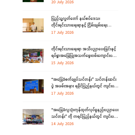
လိုအပ်ချက်များကို ဆန်းစစ်စီမံခြင်း
20 July 2026
အစီအစဉ်ကို ပဲခူးတိုင်းဒေသကြီးတွင် ကျင်းပ
ပြုလုပ်
ပြည်သူ့လွှတ်တော် နယ်စပ်ဒေသ၊
တိုင်းရင်းသားရေးရာနှင့် ငြိမ်းချမ်းရေး
ကော်မတီနှင့် တိုင်းရင်းသားလူမျိုးများရေးရာ
17 July 2026
ဝန်ကြီးဌာနတို့ တွေ့ဆုံဆွေးနွေး
တိုင်းရင်းသားရေးရာ အသိပညာပေးခြင်းနှင့်
ရပ်ရွာအခြေပြုအသက်မွေးဝမ်းကျောင်းပညာ
လိုအပ်ချက်တို့ကို ဆန်းစစ်စီမံခြင်း အစီအစဉ်
15 July 2026
ကို ပဲခူးတိုင်းဒေသကြီးတွင် ကျင်းပပြုလုပ်
“အခြေခံစက်ချုပ်သင်တန်း” သင်တန်းဆင်း
ပွဲ အခမ်းအနား ရခိုင်ပြည်နယ်တွင် ကျင်းပ
ပြုလုပ်
17 July 2026
“အခြေခံလူသုံးကုန်ထုတ်လုပ်မှုနည်းပညာပေး
သင်တန်း” ကို ကရင်ပြည်နယ်တွင် ကျင်းပ
ပြုလုပ်
14 July 2026