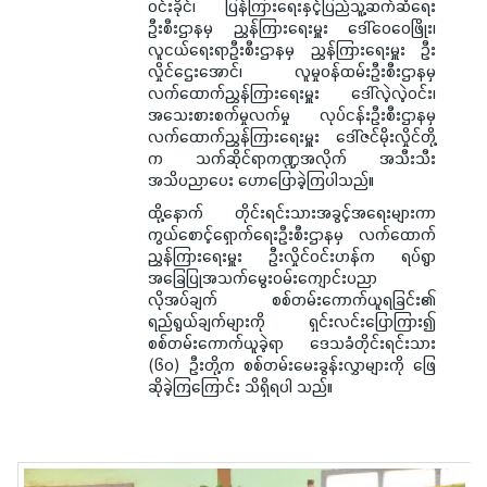
ဝင်းခိုင်၊ ပြန်ကြားရေးနှင့်ပြည်သူ့ဆက်ဆံရေး
ဦးစီးဌာနမှ ညွှန်ကြားရေးမှူး ဒေါ်ဝေဝေဖြိုး၊
လူငယ်ရေးရာဦးစီးဌာနမှ ညွှန်ကြားရေးမှူး ဦး
လှိုင်ဌေးအောင်၊ လူမှုဝန်ထမ်းဦးစီးဌာနမှ
လက်ထောက်ညွှန်ကြားရေးမှူး ဒေါ်လဲ့လဲ့ဝင်း၊
အသေးစားစက်မှုလက်မှု လုပ်ငန်းဦးစီးဌာနမှ
လက်ထောက်ညွှန်ကြားရေးမှူး ဒေါ်ဇင်မိုးလှိုင်တို့
က သက်ဆိုင်ရာကဏ္ဍအလိုက် အသီးသီး
အသိပညာပေး ဟောပြောခဲ့ကြပါသည်။
ထို့နောက် တိုင်းရင်းသားအခွင့်အရေးများကာ
ကွယ်စောင့်ရှောက်ရေးဦးစီးဌာနမှ လက်ထောက်
ညွှန်ကြားရေးမှူး ဦးလှိုင်ဝင်းဟန်က ရပ်ရွာ
အခြေပြုအသက်မွေးဝမ်းကျောင်းပညာ
လိုအပ်ချက် စစ်တမ်းကောက်ယူရခြင်း၏
ရည်ရွယ်ချက်များကို ရှင်းလင်းပြောကြား၍
စစ်တမ်းကောက်ယူခဲ့ရာ ဒေသခံတိုင်းရင်းသား
(၆၀) ဦးတို့က စစ်တမ်းမေးခွန်းလွှာများကို ဖြေ
ဆိုခဲ့ကြကြောင်း သိရှိရပါ သည်။