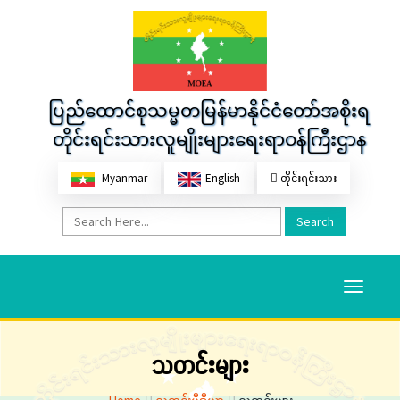
ပြည်ထောင်စုသမ္မတမြန်မာနိုင်ငံတော်အစိုးရ
တိုင်းရင်းသားလူမျိုးများရေးရာဝန်ကြီးဌာန
Myanmar
English
တိုင်းရင်းသား
Search
Toggle
navigati
သတင်းများ