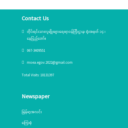
Contact Us
တိုင်းရင်းသားလူမျိုးများရေးရာဝန်ကြီးဌာန၊ ရုံးအမှတ် ၁၄ ၊
နေပြည်တော်။
067-3409551
moea.egov.2022@gmail.com
Total Visits: 10131397
Newspaper
မြန်မာ့အလင်း
ကြေးမုံ