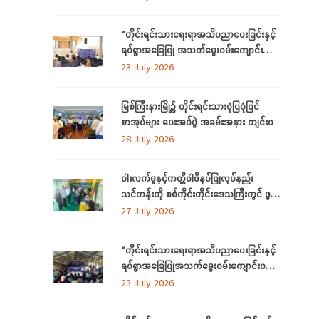
ကို ကချင်ပြည်နယ်တွင် ကျင်းပပြုလုပ်
“တိုင်းရင်းသားရေးရာအသိပညာပေးခြင်းနှင့်
ရပ်ရွာအခြေပြု အသက်မွေးဝမ်းကျောင်း
ပညာ လိုအပ်ချက် ဆန်းစစ်စီမံခြင်း
23 July 2026
အစီအစဉ်”
မြစ်ကြီးနားမြို့၌ တိုင်းရင်းသားပုံပြပုံပြင်
စာအုပ်များ ပေးအပ်ပွဲ အခမ်းအနား ကျင်းပ
28 July 2026
ဝါးလက်မှုနှင့်ကတ္တီပါဖိနပ်ပြုလုပ်နည်း
သင်တန်းကို စစ်ကိုင်းတိုင်းဒေသကြီးတွင် ဖွင့်
လှစ်
27 July 2026
“တိုင်းရင်းသားရေးရာအသိပညာပေးခြင်းနှင့်
ရပ်ရွာအခြေပြုအသက်မွေးဝမ်းကျောင်းပညာ
လိုအပ်ချက်တို့ကို ဆန်းစစ်စီမံခြင်း
23 July 2026
အစီအစဉ်”ကို စစ်ကိုင်းတိုင်းဒေသကြီးတွင်
ကျင်းပပြုလုပ်