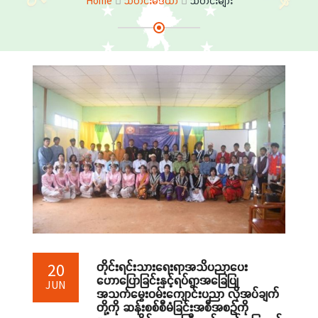
Home
သတင်းမီဒီယာ
သတင်းများ
တိုင်းရင်းသားရေးရာအသိပညာပေး
20
ဟောပြောခြင်းနှင့်ရပ်ရွာအခြေပြု
JUN
အသက်မွေးဝမ်းကျောင်းပညာ လိုအပ်ချက်
တို့ကို ဆန်းစစ်စီမံခြင်းအစီအစဉ်ကို‌