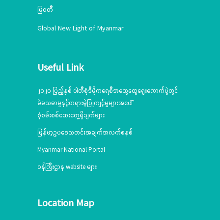
မြဝတီ
Global New Light of Myanmar
Useful Link
၂၀၂၀ ပြည့်နှစ် ပါတီစုံဒီမိုကရေစီအထွေထွေရွေးကောက်ပွဲတွင်
မဲမသမာမှုနှင့်တရားမဲ့ပြုကျင့်မှုများအပေါ်
စုံစမ်းစစ်ဆေးတွေ့ရှိချက်များ
မြန်မာ့ဥပဒေသတင်းအချက်အလက်စနစ်
Myanmar National Portal
ဝန်ကြီးဌာန website များ
Location Map