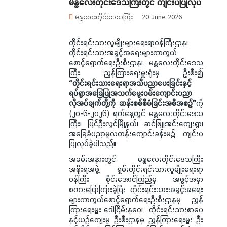
မန္တလေးတိုင်းဒေသကြီးတွင် ကျင်းပပြုလုပ်
မန္တလေးတိုင်းဒေသကြီး
20 June 2026
တိုင်းရင်းသားလူမျိုးများရေးရာဝန်ကြီးဌာန၊
တိုင်းရင်းသားအခွင့်အရေးများကာကွယ်
စောင့်ရှောက်ရေးဦးစီးဌာန၊ မန္တလေးတိုင်းဒေသ
ကြီး ညွှန်ကြားရေးမှူးရုံးမှ ဦးစီး၍
“တိုင်းရင်းသားရေးရာအသိပညာပေးခြင်းနှင့်
ရပ်ရွာအခြေပြုအသက်မွေးဝမ်းကျောင်းပညာ
လိုအပ်ချက်တို့ကို ဆန်းစစ်စီမံခြင်းအစီအစဉ်”
ကို
(၂၀-၆-၂၀၂၆) ရက်နေ့တွင် မန္တလေးတိုင်းဒေသ
ကြီး၊ ပြင်ဦးလွင်မြို့နယ်၊ ဆင်ဖြူအင်းကျေးရွာ၊
အခြေခံပညာမူလတန်းကျောင်းခန်းမ၌ ကျင်းပ
ပြုလုပ်ခဲ့ပါသည်။
အခမ်းအနားတွင် မန္တလေးတိုင်းဒေသကြီး
အစိုးရအဖွဲ့ ရှမ်းတိုင်းရင်းသားလူမျိုးရေးရာ
ဝန်ကြီး စိုင်းအောင်ကြည်မှ အဖွင့်အမှာ
စကားပြောကြားခဲ့ပြီး တိုင်းရင်းသားအခွင့်အရေး
များကာကွယ်စောင့်ရှောက်ရေးဦးစီးဌာနမှ ညွှန်
ကြားရေးမှူး ဒေါငြိမ်းနုဝေ၊ တိုင်းရင်းသားစာပေ
နှင့်ယဉ်ကျေးမှု ဦးစီးဌာနမှ ညွှန်ကြားရေးမှူး ဦး