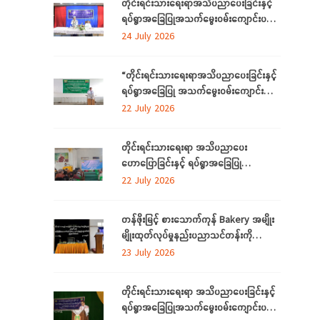
တိုင်းရင်းသားရေးရာအသိပညာပေးခြင်းနှင့်
ရပ်ရွာအခြေပြုအသက်မွေးဝမ်းကျောင်းပညာ
လိုအပ်ချက်တို့ကို ဆန်းစစ်စီမံခြင်းအစီအစဉ်
24 July 2026
ကို ဧရာဝတီတိုင်းဒေသကြီးတွင် ကျင်းပ
ပြုလုပ်
“တိုင်းရင်းသားရေးရာအသိပညာပေးခြင်းနှင့်
ရပ်ရွာအခြေပြု အသက်မွေးဝမ်းကျောင်း
ပညာလိုအပ်ချက် ဆန်းစစ်စီမံခြင်း
22 July 2026
အစီအစဉ်” နှင့် “အခြေခံစက်ချုပ်သင်တန်း”
ကို ရန်ကုန်တိုင်းဒေသကြီးတွင် ကျင်းပပြုလုပ်
တိုင်းရင်းသားရေးရာ အသိပညာပေး
ဟောပြောခြင်းနှင့် ရပ်ရွာအခြေပြု
အသက်မွေးဝမ်းကျောင်း ပညာလိုအပ်ချက်တို့
22 July 2026
ကို ဆန်းစစ်စီမံခြင်း အစီအစဉ်ကို
မွန်ပြည်နယ်တွင် ကျင်းပပြုလုပ်
တန်ဖိုးမြင့် စားသောက်ကုန် Bakery အမျိုး
မျိုးထုတ်လုပ်မှုနည်းပညာသင်တန်းကို
စစ်ကိုင်းတိုင်းဒေသကြီး၊ လဟယ်မြို့၌ ဖွင့်လှစ်
23 July 2026
တိုင်းရင်းသားရေးရာ အသိပညာပေးခြင်းနှင့်
ရပ်ရွာအခြေပြုအသက်မွေးဝမ်းကျောင်းပညာ