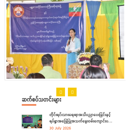
ဆက်စပ်သတင်းများ
တိုင်းရင်းသားရေးရာအသိပညာပေးခြင်းနှင့်
ရပ်ရွာအခြေပြုအသက်မွေးဝမ်းကျောင်းပညာ
လိုအပ်ချက်တို့ကို ဆန်းစစ်စီမံခြင်းအစီအစဉ်
30 July 2026