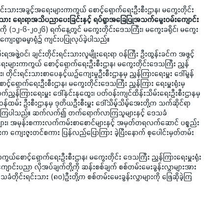
်းရင်းသားအခွင့်အရေးများကာကွယ် စောင့်ရှောက်ရေးဦးစီးဌာန၊ မကွေးတိုင်း
်းသား ရေးရာအသိပညာပေးခြင်းနှင့် ရပ်ရွာအခြေပြုအသက်မွေးဝမ်းကျောင်း
ကို (၁၂-၆-၂၀၂၆) ရက်နေ့တွင် မကွေးတိုင်းဒေသကြီး၊ မကွေးခရိုင်၊ မကွေး
်)ကျေးရွာဓမ္မာရုံ၌ ကျင်းပပြုလုပ်ခဲ့ပါသည်။
ဝင်၊ ချင်းတိုင်းရင်းသားလူမျိုးရေးရာ ဝန်ကြီး ဦးထွန်းခင်က အဖွင့်
ရေးများကာကွယ် စောင့်ရှောက်ရေးဦးစီးဌာန၊ မကွေးတိုင်းဒေသကြီး ညွှန်
်း၊ တိုင်းရင်းသားစာပေနှင့်ယဉ်ကျေးမှုဦးစီးဌာနမှ ညွှန်ကြားရေးမှူး ဒေါ်မွန်
့်ရှောက်ရေးဦးစီးဌာန၊ မကွေးတိုင်းဒေသကြီး ညွှန်ကြား ရေးမှူးရုံးမှ
က်ညွှန်ကြားရေးမှူး ဒေါ်နှင်းနုထွေး၊ ပတ်ဝန်းကျင်ထိန်းသိမ်းရေးဦးစီးဌာနမှ
န်ထမ်း ဦးစီးဌာနမှ ဒုတိယဦးစီးမှူး ဒေါ်သိမ့်သိမ့်အေးတို့က သက်ဆိုင်ရာ
့ကြပါသည်။ ဆက်လက်၍ တက်ရောက်လာကြသူများနှင့် ဒေသခံ
ျား၊ အမုန်းစကားလက်ကမ်းစာစောင်များနှင့် အမှတ်တရလက်ဆောင် ပစ္စည်း
းမှူးက ကျေးဇူးတင်စကား ပြန်လည်ပြောကြား ခဲ့ပြီးနောက် စုပေါင်းမှတ်တမ်း
စောင့်ရှောက်ရေးဦးစီးဌာန၊ မကွေးတိုင်း ဒေသကြီး ညွှန်ကြားရေးမှူးရုံး
ာင်းပညာ လိုအပ်ချက်တို့ကို ဆန်းစစ်ချက် စစ်တမ်းမေးခွန်းလွှာများအား
ခံတိုင်းရင်းသား (၈၀)ဦးတို့က စစ်တမ်းမေးခွန်းလွှာများကို ဖြေဆိုခဲ့ကြ