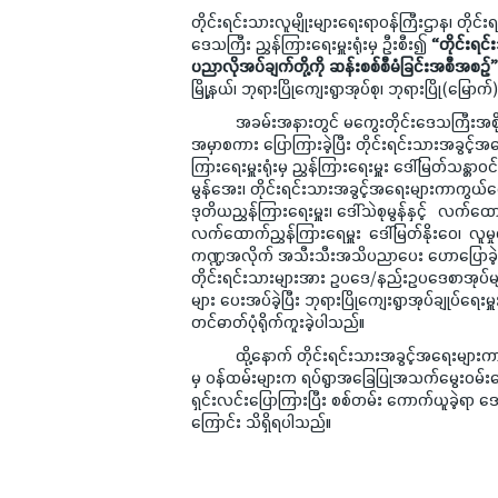
တိုင်းရင်းသားလူမျိုးများရေးရာဝန်ကြီးဌာန၊ တိုင
ဒေသကြီး ညွှန်ကြားရေးမှူးရုံးမှ ဦးစီး၍
“တိုင်းရင
ပညာလိုအပ်ချက်တို့ကို ဆန်းစစ်စီမံခြင်းအစီအစဉ်”
မြို့နယ်၊ ဘုရားပြိုကျေးရွာအုပ်စု၊ ဘုရားပြို(မြောက
အခမ်းအနားတွင် မကွေးတိုင်းဒေသကြီးအစိုးရအဖွဲ့
အမှာစကား ပြောကြားခဲ့ပြီး တိုင်းရင်းသားအခွင့်အ
ကြားရေးမှူးရုံးမှ ညွှန်ကြားရေးမှူး ဒေါ်မြတ်သန္တာဝင
မွန်အေး၊ တိုင်းရင်းသားအခွင့်အရေးများကာကွယ်စောင
ဒုတိယညွှန်ကြားရေးမှူး၊ ဒေါ်သဲစုမွန်နှင့် လက်ထော
လက်ထောက်ညွှန်ကြားရေမှူး ဒေါ်မြတ်နိုးဝေ၊ လူမှုဝ
ကဏ္ဍအလိုက် အသီးသီးအသိပညာပေး ဟောပြောခဲ
တိုင်းရင်းသားများအား ဥပဒေ/နည်းဥပဒေစာအုပ်မ
များ ပေးအပ်ခဲ့ပြီး ဘုရားပြိုကျေးရွာအုပ်ချုပ်ရေ
တင်ဓာတ်ပုံရိုက်ကူးခဲ့ပါသည်။
ထို့နောက် တိုင်းရင်းသားအခွင့်အရေးများကာကွယ်
မှ ဝန်ထမ်းများက ရပ်ရွာအခြေပြုအသက်မွေးဝမ်းကျေ
ရှင်းလင်းပြောကြားပြီး စစ်တမ်း ကောက်ယူခဲ့ရာ ဒေသ
ကြောင်း သိရှိရပါသည်။