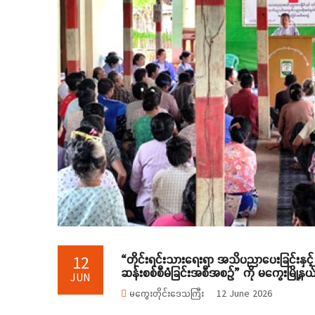
“တိုင်းရင်းသားရေးရာ အသိပညာပေးခြင်းနှင့
12
ဆန်းစစ်စီမံခြင်းအစီအစဉ်” ကို မကွေးမြို့နယ
JUN
မကွေးတိုင်းဒေသကြီး
12 June 2026