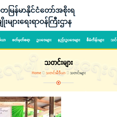
တမြန်မာနိုင်ငံတော်အစိုးရ
ျိုးများရေးရာဝန်ကြီးဌာန
ဒီယာ
ဖတ်မှတ်စရာ
ဥပဒေများ
နည်းဥပဒေများ
စီမံကိန်းများ
သင်
သတင်းများ
Home
သတင်းမီဒီယာ
သတင်းများ