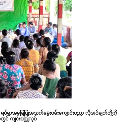
် ရပ်ရွာအခြေပြုအသက်မွေးဝမ်းကျောင်းပညာ လိုအပ်ချက်တို့ကို
်တွင် ကျင်းပပြုလုပ်