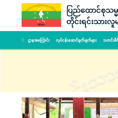
ပြည်ထောင်စုသမ္မ
တိုင်းရင်းသားလူမ
ဌာနအကြောင်း
လုပ်ငန်းဆောင်ရွက်ချက်များ
သတင်းမီ