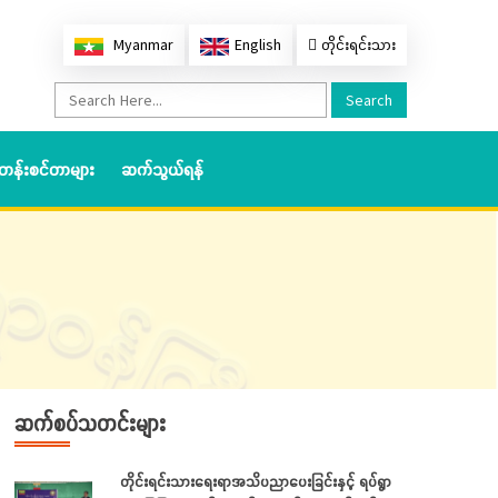
Myanmar
English
တိုင်းရင်းသား
Search
တန်းစင်တာများ
ဆက်သွယ်ရန်
ဆက်စပ်သတင်းများ
တိုင်းရင်းသားရေးရာအသိပညာပေးခြင်းနှင့် ရပ်ရွာ