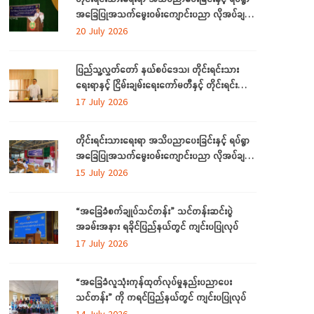
အခြေပြုအသက်မွေးဝမ်းကျောင်းပညာ လိုအပ်ချက်
များကို ဆန်းစစ်စီမံခြင်း အစီအစဉ်ကို ပဲခူးတိုင်း
20 July 2026
ဒေသကြီးတွင် ကျင်းပပြုလုပ်
ပြည်သူ့လွှတ်တော် နယ်စပ်ဒေသ၊ တိုင်းရင်းသား
ရေးရာနှင့် ငြိမ်းချမ်းရေးကော်မတီနှင့် တိုင်းရင်းသား
လူမျိုးများရေးရာဝန်ကြီးဌာနတို့ တွေ့ဆုံဆွေးနွေး
17 July 2026
တိုင်းရင်းသားရေးရာ အသိပညာပေးခြင်းနှင့် ရပ်ရွာ
အခြေပြုအသက်မွေးဝမ်းကျောင်းပညာ လိုအပ်ချက်
တို့ကို ဆန်းစစ်စီမံခြင်း အစီအစဉ်ကို ပဲခူးတိုင်းဒေသ
15 July 2026
ကြီးတွင် ကျင်းပပြုလုပ်
“အခြေခံစက်ချုပ်သင်တန်း” သင်တန်းဆင်းပွဲ
အခမ်းအနား ရခိုင်ပြည်နယ်တွင် ကျင်းပပြုလုပ်
17 July 2026
“အခြေခံလူသုံးကုန်ထုတ်လုပ်မှုနည်းပညာပေး
သင်တန်း” ကို ကရင်ပြည်နယ်တွင် ကျင်းပပြုလုပ်