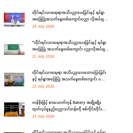
ဒေသကြီးတွင် ကျင်းပပြုလုပ်
တိုင်းရင်းသားရေးရာအသိပညာပေးခြင်းနှင့် ရပ်ရွာ
အခြေပြုအသက်မွေးဝမ်းကျောင်းပညာ လိုအပ်ချက်
တို့ကို ဆန်းစစ်စီမံခြင်းအစီအစဉ်ကို ဧရာဝတီတိုင်း
24 July 2026
ဒေသကြီးတွင် ကျင်းပပြုလုပ်
“တိုင်းရင်းသားရေးရာအသိပညာပေးခြင်းနှင့် ရပ်ရွာ
အခြေပြု အသက်မွေးဝမ်းကျောင်း ပညာလိုအပ်ချက်
ဆန်းစစ်စီမံခြင်း အစီအစဉ်” နှင့် “အခြေခံစက်ချုပ်
22 July 2026
သင်တန်း” ကို ရန်ကုန်တိုင်းဒေသကြီးတွင် ကျင်းပ
ပြုလုပ်
တိုင်းရင်းသားရေးရာ အသိပညာပေးဟောပြောခြင်း
နှင့် ရပ်ရွာအခြေပြု အသက်မွေးဝမ်းကျောင်း ပညာ
လိုအပ်ချက်တို့ကို ဆန်းစစ်စီမံခြင်း အစီအစဉ်ကို
22 July 2026
မွန်ပြည်နယ်တွင် ကျင်းပပြုလုပ်
တန်ဖိုးမြင့် စားသောက်ကုန် Bakery အမျိုးမျိုး
ထုတ်လုပ်မှုနည်းပညာသင်တန်းကို စစ်ကိုင်းတိုင်း
ဒေသကြီး၊ လဟယ်မြို့၌ ဖွင့်လှစ်
23 July 2026
တိုင်းရင်းသားရေးရာ အသိပညာပေးခြင်းနှင့် ရပ်ရွာ