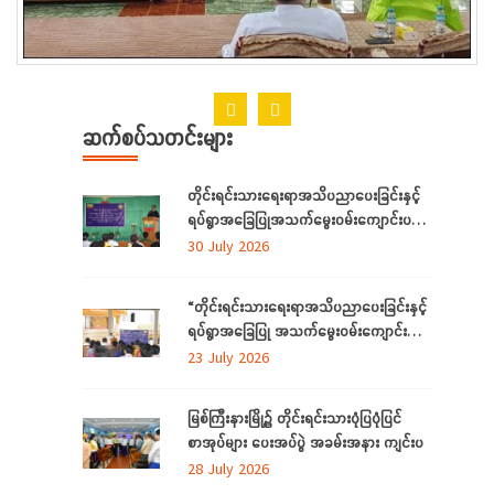
ဆက်စပ်သတင်းများ
တိုင်းရင်းသားရေးရာအသိပညာပေးခြင်းနှင့်
ရပ်ရွာအခြေပြုအသက်မွေးဝမ်းကျောင်းပညာ
လိုအပ်ချက်တို့ကို ဆန်းစစ်စီမံခြင်းအစီအစဉ်
30 July 2026
ကို ကချင်ပြည်နယ်တွင် ကျင်းပပြုလုပ်
“တိုင်းရင်းသားရေးရာအသိပညာပေးခြင်းနှင့်
ရပ်ရွာအခြေပြု အသက်မွေးဝမ်းကျောင်း
ပညာ လိုအပ်ချက် ဆန်းစစ်စီမံခြင်း
23 July 2026
အစီအစဉ်”
မြစ်ကြီးနားမြို့၌ တိုင်းရင်းသားပုံပြပုံပြင်
စာအုပ်များ ပေးအပ်ပွဲ အခမ်းအနား ကျင်းပ
28 July 2026