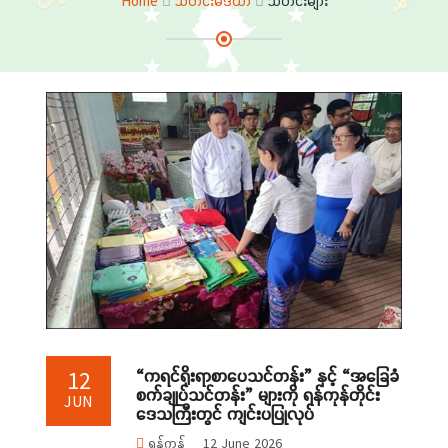
Home
သတင်းမီဒီယာ
သတင်းများ
“ကရင်ရိုးရာစာပေသင်တန်း” နှင့် “အခြေခံ
12
စက်ချုပ်သင်တန်း” များကို ရန်ကုန်တိုင်း
JUN
ဒေသကြီးတွင် ကျင်းပပြုလုပ်
ရန်ကုန်
12 June 2026