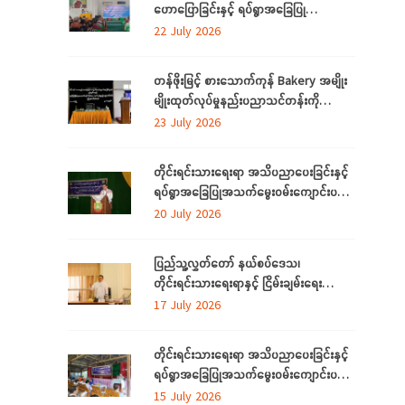
ဟောပြောခြင်းနှင့် ရပ်ရွာအခြေပြု
အသက်မွေးဝမ်းကျောင်း ပညာလိုအပ်ချက်တို့
22 July 2026
ကို ဆန်းစစ်စီမံခြင်း အစီအစဉ်ကို
မွန်ပြည်နယ်တွင် ကျင်းပပြုလုပ်
တန်ဖိုးမြင့် စားသောက်ကုန် Bakery အမျိုး
မျိုးထုတ်လုပ်မှုနည်းပညာသင်တန်းကို
စစ်ကိုင်းတိုင်းဒေသကြီး၊ လဟယ်မြို့၌ ဖွင့်လှစ်
23 July 2026
တိုင်းရင်းသားရေးရာ အသိပညာပေးခြင်းနှင့်
ရပ်ရွာအခြေပြုအသက်မွေးဝမ်းကျောင်းပညာ
လိုအပ်ချက်များကို ဆန်းစစ်စီမံခြင်း
20 July 2026
အစီအစဉ်ကို ပဲခူးတိုင်းဒေသကြီးတွင် ကျင်းပ
ပြုလုပ်
ပြည်သူ့လွှတ်တော် နယ်စပ်ဒေသ၊
တိုင်းရင်းသားရေးရာနှင့် ငြိမ်းချမ်းရေး
ကော်မတီနှင့် တိုင်းရင်းသားလူမျိုးများရေးရာ
17 July 2026
ဝန်ကြီးဌာနတို့ တွေ့ဆုံဆွေးနွေး
တိုင်းရင်းသားရေးရာ အသိပညာပေးခြင်းနှင့်
ရပ်ရွာအခြေပြုအသက်မွေးဝမ်းကျောင်းပညာ
လိုအပ်ချက်တို့ကို ဆန်းစစ်စီမံခြင်း အစီအစဉ်
15 July 2026