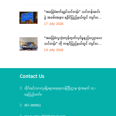
ကို ပဲခူးတိုင်းဒေသကြီးတွင် ကျင်းပပြုလုပ်
“အခြေခံစက်ချုပ်သင်တန်း” သင်တန်းဆင်း
ပွဲ အခမ်းအနား ရခိုင်ပြည်နယ်တွင် ကျင်းပ
ပြုလုပ်
17 July 2026
“အခြေခံလူသုံးကုန်ထုတ်လုပ်မှုနည်းပညာပေး
သင်တန်း” ကို ကရင်ပြည်နယ်တွင် ကျင်းပ
ပြုလုပ်
14 July 2026
Contact Us
တိုင်းရင်းသားလူမျိုးများရေးရာဝန်ကြီးဌာန၊ ရုံးအမှတ် ၁၄ ၊
နေပြည်တော်။
067-3409551