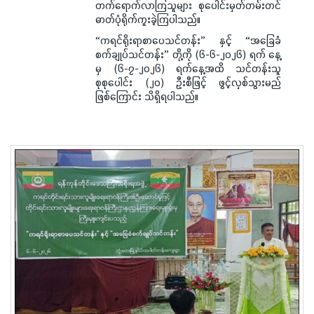
တက်ရောက်လာကြသူများ စုပေါင်းမှတ်တမ်းတင်
ဓာတ်ပုံရိုက်ကူးခဲ့ကြပါသည်။
“ကရင်ရိုးရာစာပေသင်တန်း” နှင့် “အခြေခံ
စက်ချုပ်သင်တန်း” တို့ကို (၆-၆-၂၀၂၆) ရက် နေ့
မှ (၆-၇-၂၀၂၆) ရက်နေ့အထိ သင်တန်းသူ
စုစုပေါင်း (၂၀) ဦးစီဖြင့် ဖွင့်လှစ်သွားမည်
ဖြစ်ကြောင်း သိရှိရပါသည်။