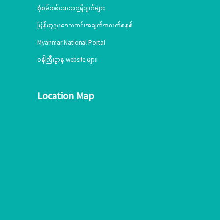
စုံစမ်းစစ်ဆေးတွေ့ရှိချက်များ
မြန်မာ့ဥပဒေသတင်းအချက်အလက်စနစ်
Myanmar National Portal
ဝန်ကြီးဌာန website များ
Location Map