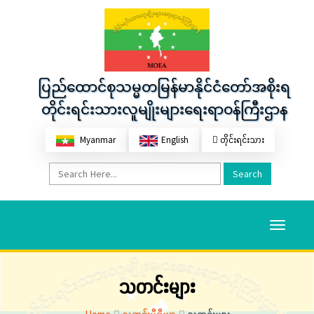
ပြည်ထောင်စုသမ္မတမြန်မာနိုင်ငံတော်အစိုးရ
တိုင်းရင်းသားလူမျိုးများရေးရာဝန်ကြီးဌာန
Myanmar
English
တိုင်းရင်းသား
Search
Toggle
navigati
သတင်းများ