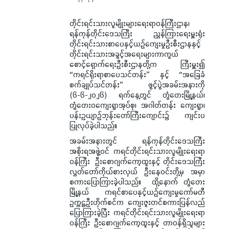
တိုင်းရင်းသားလူမျိုးများရေးရာဝန်ကြီးဌာန၊
ရန်ကုန်တိုင်းဒေသကြီး ညွှန်ကြားရေးမှူးရုံး
တိုင်းရင်းသားစာပေနှင့်ယဉ်ကျေးမှုဦးစီးဌာနနှင့်
တိုင်းရင်းသားအခွင့်အရေးများကာကွယ်
စောင့်ရှောက်ရေးဦးစီးဌာနတို့က ကြီးမှူး၍
“ကရင်ရိုးရာစာပေသင်တန်း” နှင့် “အခြေခံ
စက်ချုပ်သင်တန်း” ဖွင့်ပွဲအခမ်းအနားကို
(၆-၆-၂၀၂၆) ရက်နေ့တွင် တွံတေးမြို့နယ်၊
တွံတေးဝကျေးရွာအုပ်စု၊ အဂါတ်တန်း ကျေးရွာ၊
ပန်းဥယျာဉ်ဘုန်းတော်ကြီးကျောင်း၌ ကျင်းပ
ပြုလုပ်ခဲ့ပါသည်။
အခမ်းအနားတွင် ရန်ကုန်တိုင်းဒေသကြီး
အစိုးရအဖွဲ့ဝင် ကရင်တိုင်းရင်းသားလူမျိုးရေးရာ
ဝန်ကြီး ဦးစောဂျက်ကော့ထူးနှင့် တိုင်းဒေသကြီး
လွှတ်တော်ကိုယ်စားလှယ် ဦးနေဝင်းတို့မှ အမှာ
စကားပြောကြားခဲ့ပါသည်။ ထို့နောက် တွံတေး
မြို့နယ် ကရင်စာပေနှင့်ယဉ်ကျေးမှုကော်မတီ
ဥက္ကဋ္ဌဦးဟိုက်စင်က ကျေးဇူးတင်စကားပြန်လည်
ပြောကြားခဲ့ပြီး ကရင်တိုင်းရင်းသားလူမျိုးရေးရာ
ဝန်ကြီး ဦးစောဂျက်ကော့ထူးနှင့် တာဝန်ရှိသူများ