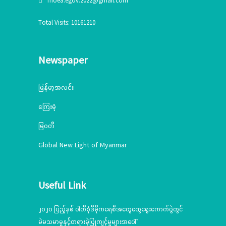
moea.egov.2022@gmail.com
Total Visits: 10161210
Newspaper
မြန်မာ့အလင်း
ကြေးမုံ
မြဝတီ
Global New Light of Myanmar
Useful Link
၂၀၂၀ ပြည့်နှစ် ပါတီစုံဒီမိုကရေစီအထွေထွေရွေးကောက်ပွဲတွင်
မဲမသမာမှုနှင့်တရားမဲ့ပြုကျင့်မှုများအပေါ်