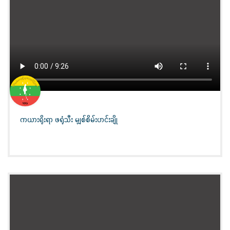
ကယားရိုးရာ ဖရုံသီး မျှစ်စိမ်းဟင်းချို