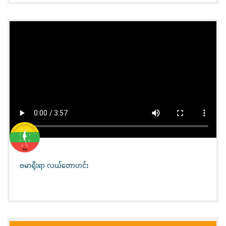
ဗမာရိုးရာ လယ်တောဟင်း