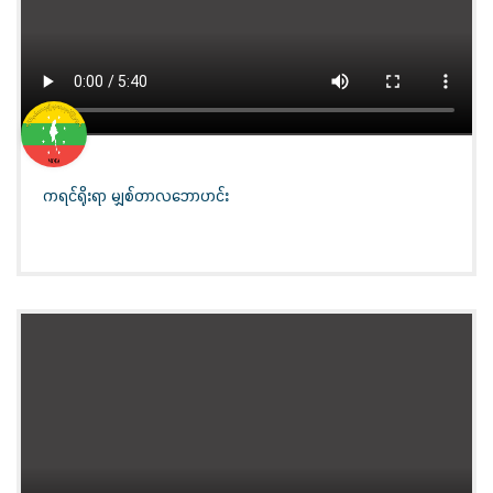
ကရင်ရိုးရာ မျှစ်တာလဘောဟင်း