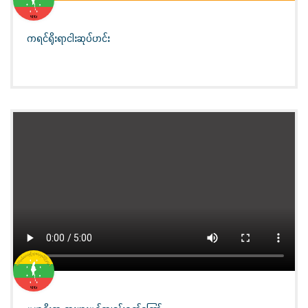
ကရင်ရိုးရာငါးဆုပ်ဟင်း