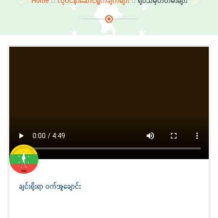
Home
လုပ်ငန်းဆောင်ရွက်ချက်များ
ရုပ်သံမှတ်တမ်းများ
ချင်းရိုးရာ ဝက်အူချောင်း