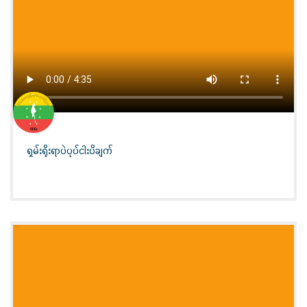
ရှမ်းရိုးရာပဲပုပ်ငါးပိချက်