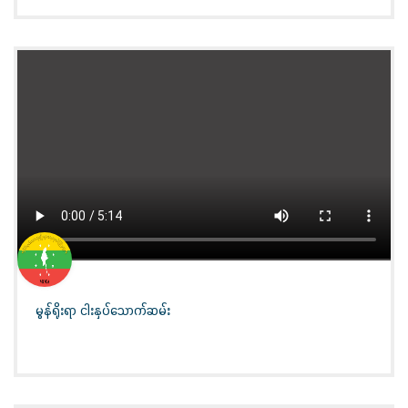
မွန်ရိုးရာ ငါးနှပ်သောက်ဆမ်း