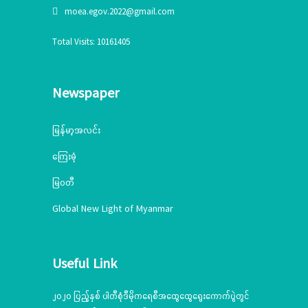
moea.egov.2022@gmail.com
Total Visits: 10161405
Newspaper
မြန်မာ့အလင်း
ကြေးမုံ
မြဝတီ
Global New Light of Myanmar
Useful Link
၂၀၂၀ ပြည့်နှစ် ပါတီစုံဒီမိုကရေစီအထွေထွေရွေးကောက်ပွဲတွင်