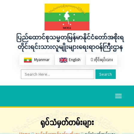
ပြည်ထောင်စုသမ္မတမြန်မာနိုင်ငံတော်အစိုးရ
တိုင်းရင်းသားလူမျိုးများရေးရာဝန်ကြီးဌာန
Myanmar
English
တိုင်းရင်းသား
Search
Toggle
navigati
ရုပ်သံမှတ်တမ်းများ