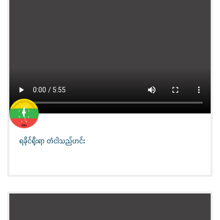
ရခိုင်ရိုးရာ တံငါသည်ဟင်း