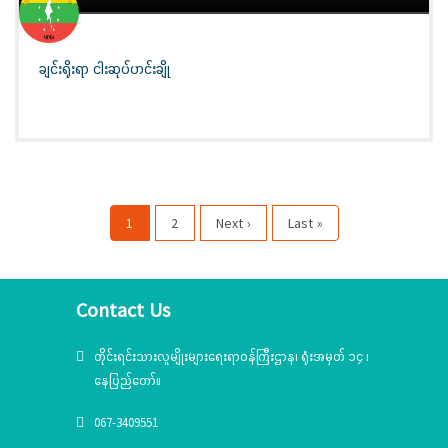
ချင်းရိုးရာ ငါးဆုပ်ဟင်းချို
1
2
Next ›
Last »
Contact Us
တိုင်းရင်းသားလူမျိုးများရေးရာဝန်ကြီးဌာန၊ ရုံးအမှတ် ၁၄ ၊
နေပြည်တော်။
067-3409551