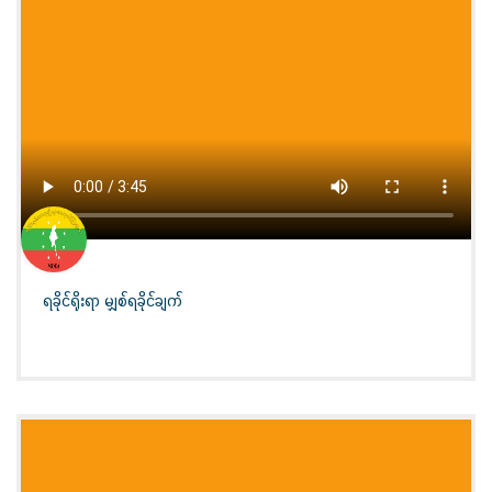
ရခိုင်ရိုးရာ မျှစ်ရခိုင်ချက်