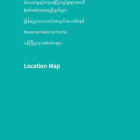
မဲမသမာမှုနှင့်တရားမဲ့ပြုကျင့်မှုများအပေါ်
စုံစမ်းစစ်ဆေးတွေ့ရှိချက်များ
မြန်မာ့ဥပဒေသတင်းအချက်အလက်စနစ်
Myanmar National Portal
ဝန်ကြီးဌာန website များ
Location Map