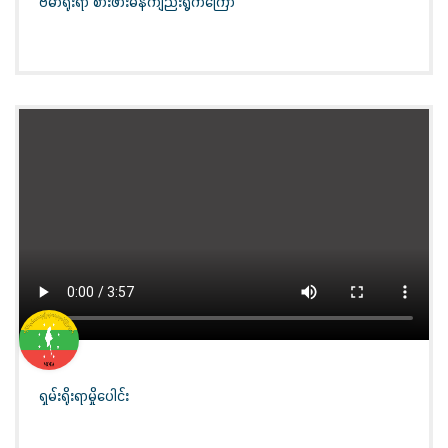
ဗမာရိုးရာ စားဖားမန်ကျည်းရွက်ကြော်
ရှမ်းရိုးရာမှိုပေါင်း