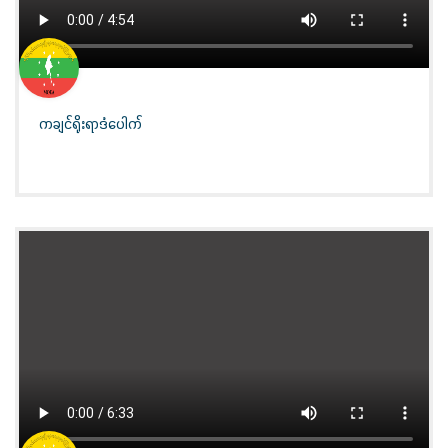
ကချင်ရိုးရာဒံပေါက်