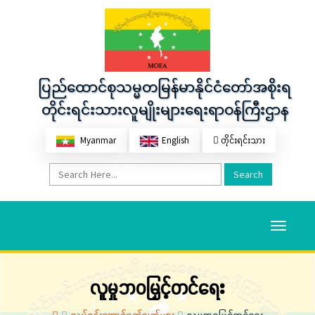
ပြည်ထောင်စုသမ္မတမြန်မာနိုင်ငံတော်အစိုးရ
တိုင်းရင်းသားလူမျိုးများရေးရာဝန်ကြီးဌာန
Myanmar
English
တိုင်းရင်းသား
Search
Toggle
navigati
လူမှုဘဝမြှင့်တင်ရေး