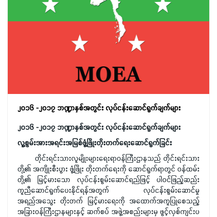
၂၀၁၆ -၂၀၁၇ ဘဏ္ဍာနှစ်အတွင်း လုပ်ငန်းဆောင်ရွက်ချက်များ
၂၀၁၆
-
၂၀၁၇
ဘဏ္ဍာနှစ်အတွင်း
လုပ်ငန်းဆောင်ရွက်ချက်များ
လူ့စွမ်းအားအရင်းအမြစ်ဖွံ့ဖြိုးတိုးတက်ရေးဆောင်ရွက်ခြင်း
တိုင်းရင်းသားလူမျိုးများရေးရာဝန်ကြီးဌာနသည် တိုင်းရင်းသား
တို့၏ အကျိုးစီးပွား ဖွံ့ဖြိုး တိုးတက်ရေးကို ဆောင်ရွက်ရာတွင် ဝန်ထမ်း
တို့၏ မြင့်မားသော လုပ်ငန်းစွမ်းဆောင်ရည်ဖြင့် ပါဝင်ဖြည့်ဆည်း
ကူညီဆောင်ရွက်ပေးနိုင်ရန်အတွက် လုပ်ငန်းစွမ်းဆောင်မှု
အရည်အသွေး တိုးတက် မြင့်မားရေးကို အထောက်အကူပြုစေသည့်
အခြားဝန်ကြီးဌာနများနှင့် ဆက်စပ် အဖွဲ့အစည်းများမှ ဖွင့်လှစ်ကျင်းပ