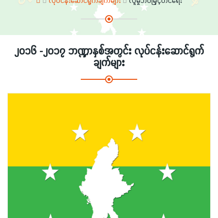
လုပ်ငန်းဆောင်ရွက်ချက်များ
လူမှုဘဝမြှင့်တင်ရေး
၂၀၁၆ -၂၀၁၇ ဘဏ္ဍာနှစ်အတွင်း လုပ်ငန်းဆောင်ရွက်
ချက်များ