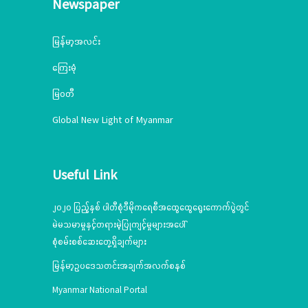
Newspaper
မြန်မာ့အလင်း
ကြေးမုံ
မြဝတီ
Global New Light of Myanmar
Useful Link
၂၀၂၀ ပြည့်နှစ် ပါတီစုံဒီမိုကရေစီအထွေထွေရွေးကောက်ပွဲတွင်
မဲမသမာမှုနှင့်တရားမဲ့ပြုကျင့်မှုများအပေါ်
စုံစမ်းစစ်ဆေးတွေ့ရှိချက်များ
မြန်မာ့ဥပဒေသတင်းအချက်အလက်စနစ်
Myanmar National Portal