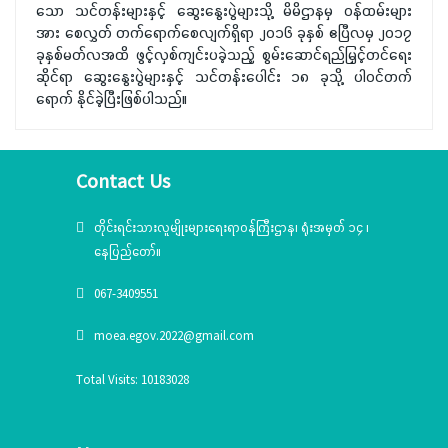
သော သင်တန်းများနှင့် ဆွေးနွေးပွဲများသို့ မိမိဌာနမှ ဝန်ထမ်းများ
အား စေလွှတ် တက်ရောက်စေလျက်ရှိရာ ၂၀၁၆ ခုနှစ် ဧပြီလမှ ၂၀၁၇
ခုနှစ်မတ်လအထိ ဖွင့်လှစ်ကျင်းပခဲ့သည့် စွမ်းဆောင်ရည်မြှင့်တင်ရေး
ဆိုင်ရာ ဆွေးနွေးပွဲများနှင့် သင်တန်းပေါင်း ၁၈ ခုသို့ ပါဝင်တက်
ရောက် နိုင်ခဲ့ပြီးဖြစ်ပါသည်။
Contact Us
တိုင်းရင်းသားလူမျိုးများရေးရာဝန်ကြီးဌာန၊ ရုံးအမှတ် ၁၄ ၊
နေပြည်တော်။
067-3409551
moea.egov.2022@gmail.com
Total Visits: 10183028