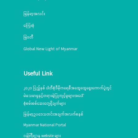
မြန်မာ့အလင်း
ကြေးမုံ
မြဝတီ
Global New Light of Myanmar
Useful Link
၂၀၂၀ ပြည့်နှစ် ပါတီစုံဒီမိုကရေစီအထွေထွေရွေးကောက်ပွဲတွင်
မဲမသမာမှုနှင့်တရားမဲ့ပြုကျင့်မှုများအပေါ်
စုံစမ်းစစ်ဆေးတွေ့ရှိချက်များ
မြန်မာ့ဥပဒေသတင်းအချက်အလက်စနစ်
Myanmar National Portal
ဝန်ကြီးဌာန website များ