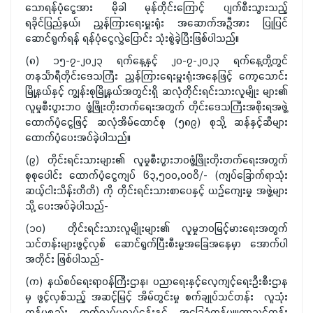
သောရန်ပုံငွေအား မိုခါ မုန်တိုင်းကြောင့် ပျက်စီးသွားသည့်
ရခိုင်ပြည်နယ်၊ ညွှန်ကြားရေးမှူးရုံး အဆောက်အဦအား ပြုပြင်
ဆောင်ရွက်ရန် ရန်ပုံငွေလွှဲပြောင်း သုံးစွဲခဲ့ပြီးဖြစ်ပါသည်။
(၈) ၁၅-၇-၂၀၂၃ ရက်နေ့နှင့် ၂၀-၇-၂၀၂၃ ရက်နေ့တို့တွင်
တနင်္သာရီတိုင်းဒေသကြီး ညွှန်ကြားရေးမှူးရုံးအနေဖြင့် ကော့သောင်း
မြို့နယ်နှင့် ကျွန်းစုမြို့နယ်အတွင်းရှိ ဆလုံတိုင်းရင်းသားလူမျိုး များ၏
လူမှုစီးပွားဘဝ ဖွံ့ဖြိုးတိုးတက်ရေးအတွက် တိုင်းဒေသကြီးအစိုးရအဖွဲ့
ထောက်ပံ့ငွေဖြင့် ဆလုံအိမ်ထောင်စု (၅၈၉) စုသို့ ဆန်နှင့်ဆီများ
ထောက်ပံ့ပေးအပ်ခဲ့ပါသည်။
(၉) တိုင်းရင်းသားများ၏ လူမှုစီးပွားဘဝဖွံ့ဖြိုးတိုးတက်ရေးအတွက်
စုစုပေါင်း ထောက်ပံ့ငွေကျပ် ၆၃,၅၀၀,၀၀ဝိ/- (ကျပ်ခြောက်ရာသုံး
ဆယ့်ငါးသိန်းတိတိ) ကို တိုင်းရင်းသားစာပေနှင့် ယဉ်ကျေးမှု အဖွဲ့များ
သို့ ပေးအပ်ခဲ့ပါသည်-
(၁၀) တိုင်းရင်းသားလူမျိုးများ၏ လူမှုဘဝမြင့်မားရေးအတွက်
သင်တန်းများဖွင့်လှစ် ဆောင်ရွက်ပြီးစီးမှုအခြေအနေမှာ အောက်ပါ
အတိုင်း ဖြစ်ပါသည်-
(က) နယ်စပ်ရေးရာဝန်ကြီးဌာန၊ ပညာရေးနှင့်လေ့ကျင့်ရေးဦးစီးဌာန
မှ ဖွင့်လှစ်သည့် အဆင့်မြင့် အိမ်တွင်းမှု စက်ချုပ်သင်တန်း လူသုံး
ကုန်ပစ္စည်း ထုတ်လုပ်မှုလုပ်ငန်းနှင့် အခြေခံကွန်ပျူတာသင်တန်း