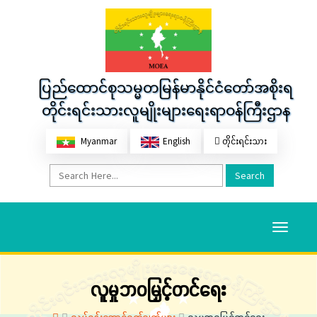
ပြည်ထောင်စုသမ္မတမြန်မာနိုင်ငံတော်အစိုးရ
တိုင်းရင်းသားလူမျိုးများရေးရာဝန်ကြီးဌာန
Myanmar
English
တိုင်းရင်းသား
Search
Toggle
navigati
လူမှုဘဝမြှင့်တင်ရေး