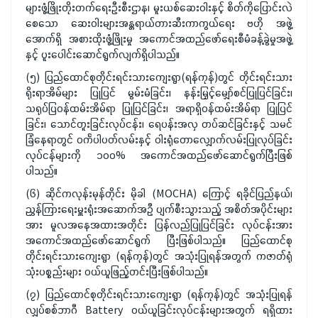
များဖွံ့ဖြိုးတိုးတက်ရေးဦးစီးဌာန၊ မူးယစ်ဆေးဝါးနှင့် စိတ်ကိုပြောင်းလဲ
စေသော ဆေးဝါးများအန္တရာယ်တားဆီးကာကွယ်ရေး ဗဟို အဖွဲ့
အောက်ရှိ အစားထိုးဖွံ့ဖြိုးမှု အကောင်အထည်ဖော်ရေးစီမံခန့်ခွဲမှုအဖွဲ့
နှင့် ပူးပေါင်းဆောင်ရွက်လျက်ရှိပါသည်။
(၅) ပြည်ထောင်စုတိုင်းရင်းသားကျေးရွာ(ရန်ကုန်)တွင် တိုင်းရင်းသား
ရိုးရာအိမ်များ ပြုပြင် မွမ်းမံခြင်း၊ နန်းမြှင့်မျှော်စင်ပြုပြင်ခြင်း၊
သရုပ်ပြဝန်ထမ်းအိမ်ရာ ပြုပြင်ခြင်း၊ အရာရှိဝန်ထမ်းအိမ်ရာ ပြုပြင်
ခြင်း၊ သောင်တူးခြင်းလုပ်ငန်း၊ ရေပန်းအလှ တပ်ဆင်ခြင်းနှင့် သမင်
ခြံနေရာတွင် ဝင်္ကပါပတ်လမ်းနှင့် ဝါးရုံတောလျှောက်လမ်းပြုလုပ်ခြင်း
လုပ်ငန်များကို ၁၀၀% အကောင်အထည်ဖော်ဆောင်ရွက်ပြီးဖြစ်
ပါသည်။
(၆) ဆိုင်ကလုန်းမုန်တိုင်း မိုခါ (MOCHA) ကြောင့် ရခိုင်ပြည်နယ်၊
ညွှန်ကြားရေးမှူးရုံးအဆောက်အဦ ပျက်စီးသွားသည့် အစိတ်အပိုင်းများ
အား မူလအနေအထားအတိုင်း ပြန်လည်ပြုပြင်ခြင်း လုပ်ငန်းအား
အကောင်အထည်ဖော်ဆောင်ရွက် ပြီးဖြစ်ပါသည်။ ပြည်ထောင်စု
တိုင်းရင်းသားကျေးရွာ (ရန်ကုန်)တွင် အသုံးပြုရန်အတွက် ကဇာတ်ရုံ
သုံးပစ္စည်းများ ဝယ်ယူဖြည့်တင်းပြီးဖြစ်ပါသည်။
(၇) ပြည်ထောင်စုတိုင်းရင်းသားကျေးရွာ (ရန်ကုန်)တွင် အသုံးပြုရန်
လျှပ်စစ်ဘာဂီ Battery ဝယ်ယူခြင်းလုပ်ငန်းများအတွက် ရရှိထား