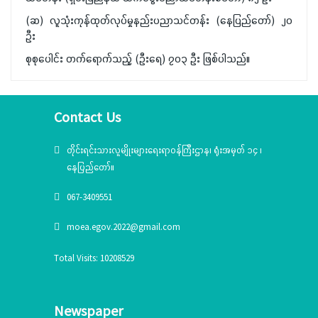
(ဆ) လူသုံးကုန်ထုတ်လုပ်မှုနည်းပညာသင်တန်း (နေပြည်တော်) ၂၀
ဦး
စုစုပေါင်း တက်ရောက်သည့် (ဦးရေ) ၇၀၃ ဦး ဖြစ်ပါသည်။
Contact Us
တိုင်းရင်းသားလူမျိုးများရေးရာဝန်ကြီးဌာန၊ ရုံးအမှတ် ၁၄ ၊
နေပြည်တော်။
067-3409551
moea.egov.2022@gmail.com
Total Visits: 10208529
Newspaper