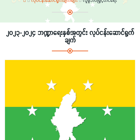
လုပ်ငန်းဆောင်ရွက်ချက်များ
လူမှုဘဝမြှင့်တင်ရေး
၂၀၂၃-၂၀၂၄ ဘဏ္ဍာရေးနှစ်အတွင်း လုပ်ငန်းဆောင်ရွက်
ချက်