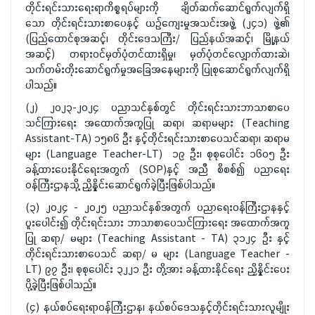
တိုင်းရင်းသားရေးရာကိစ္စရပ်များကို ချိတ်ဆက်ဆောင်ရွက်လျက်ရှိ
သော တိုင်းရင်းသားစာပေနှင့် ယဉ်ကျေးမှုအသင်းအဖွဲ့ (၂၄၁) ဖွဲ့၏
(ပြည်ထောင်စုအဆင့်၊ တိုင်းဒေသကြီး/ ပြည်နယ်အဆင့်၊ မြို့နယ်
အဆင့်) တရားဝင်မှတ်ပုံတင်ထားရှိမှု၊ မှတ်ပုံတင်လျှောက်ထားဆဲ၊
သက်တမ်းတိုးဆောင်ရွက်မှုအခြေအနေများကို ပြုစုဆောင်ရွက်လျက်ရှိ
ပါသည်။
(၂) ၂၀၂၃-၂၀၂၄ ပညာသင်နှစ်တွင် တိုင်းရင်းသားဘာသာစာပေ
သင်ကြားရေး အထောက်အကူပြု ဆရာ၊ ဆရာမများ (Teaching
Assistant-TA) ၁၅၈၆ ဦး နှင့်တိုင်းရင်းသားစာပေသင်ဆရာ၊ ဆရာမ
များ (Language Teacher-LT) ၁၉ ဦး၊ စုစုပေါင်း ၁၆၀၅ ဦး
ခန့်ထားပေးနိုင်ရေးအတွက် (SOP)နှင့် အညီ စိစစ်၍ ပညာရေး
ဝန်ကြီးဌာနသို့ ညှိနှိုင်းဆောင်ရွက်ခဲ့ပြီးဖြစ်ပါသည်။
(၃) ၂၀၂၄ - ၂၀၂၅ ပညာသင်နှစ်အတွက် ပညာရေးဝန်ကြီးဌာနနှင့်
ပူးပေါင်း၍ တိုင်းရင်းသား ဘာသာစာပေသင်ကြားရေး အထောက်အကူ
ပြု ဆရာ/ မများ (Teaching Assistant - TA) ၃၁၂၄ ဦး နှင့်
တိုင်းရင်းသားစာပေသင် ဆရာ/ မ များ (Language Teacher -
LT) ၉၇ ဦး၊ စုစုပေါင်း ၃၂၂၁ ဦး တို့အား ခန့်ထားနိုင်ရေး ညှိနှိုင်းပေး
ပို့ခဲ့ပြီးဖြစ်ပါသည်။
(၄) နယ်စပ်ရေးရာဝန်ကြီးဌာန၊ နယ်စပ်ဒေသနှင့်တိုင်းရင်းသားလူမျိုး