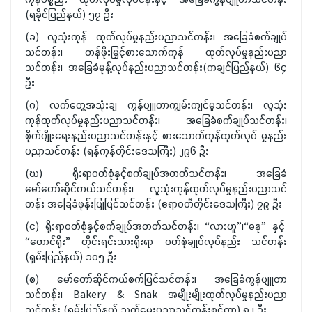
(ရခိုင်ပြည်နယ်) ၅၇ ဦး
(ခ) လူသုံးကုန် ထုတ်လုပ်မှုနည်းပညာသင်တန်း၊ အခြေခံစက်ချုပ်
သင်တန်း၊ တန်ဖိုးမြှင့်စားသောက်ကုန် ထုတ်လုပ်မှုနည်းပညာ
သင်တန်း၊ အခြေခံမုန့်လုပ်နည်းပညာသင်တန်း(ကချင်ပြည်နယ်) ၆၄
ဦး
(ဂ) လက်တွေ့အသုံးချ ကွန်ပျူတာကျွမ်းကျင်မှုသင်တန်း၊ လူသုံး
ကုန်ထုတ်လုပ်မှုနည်းပညာသင်တန်း၊ အခြေခံစက်ချုပ်သင်တန်း၊
စိုက်ပျိုးရေးနည်းပညာသင်တန်းနှင့် စားသောက်ကုန်ထုတ်လုပ် မှုနည်း
ပညာသင်တန်း (ရန်ကုန်တိုင်းဒေသကြီး) ၂၉၆ ဦး
(ဃ) ရိုးရာဝတ်စုံနှင့်စက်ချုပ်အတတ်သင်တန်း၊ အခြေခံ
မော်တော်ဆိုင်ကယ်သင်တန်း၊ လူသုံးကုန်ထုတ်လုပ်မှုနည်းပညာသင်
တန်း အခြေခံဖုန်းပြုပြင်သင်တန်း (ဧရာဝတီတိုင်းဒေသကြီး) ၇၉ ဦး
(င) ရိုးရာဝတ်စုံနှင့်စက်ချုပ်အတတ်သင်တန်း၊ “လားဟူ”၊“ဓနု” နှင့်
“တောင်ရိုး” တိုင်းရင်းသားရိုးရာ ဝတ်စုံချုပ်လုပ်နည်း သင်တန်း
(ရှမ်းပြည်နယ်) ၁၀၅ ဦး
(စ) မော်တော်ဆိုင်ကယ်စက်ပြင်သင်တန်း၊ အခြေခံကွန်ပျူတာ
သင်တန်း၊ Bakery & Snak အမျိုးမျိုးထုတ်လုပ်မှုနည်းပညာ
သင်တန်း (ရှမ်းပြည်နယ် သက်မွေးပညာသင်တန်းစင်တာ) ၈၂ ဦး