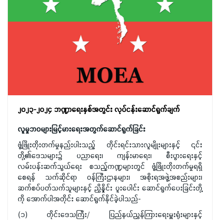
၂၀၂၃-၂၀၂၄ ဘဏ္ဍာရေးနှစ်အတွင်း လုပ်ငန်းဆောင်ရွက်ချက်
လူမှုဘဝများမြင့်မားရေးအတွက်ဆောင်ရွက်ခြင်း
ဖွံ့ဖြိုးတိုးတက်မှုနည်းပါးသည့် တိုင်းရင်းသားလူမျိုးများနှင့် ၎င်း
တို့၏ဒေသများ၌ ပညာရေး၊ ကျန်းမာရေး၊ စီးပွားရေးနှင့်
လမ်းပန်းဆက်သွယ်ရေး စသည့်ကဏ္ဍများတွင် ဖွံ့ဖြိုးတိုးတက်မှုရရှိ
စေရန် သက်ဆိုင်ရာ ဝန်ကြီးဌာနများ၊ အစိုးရအဖွဲ့အစည်းများ၊
ဆက်စပ်ပတ်သက်သူများနှင့် ညှိနှိုင်း ပူးပေါင်း ဆောင်ရွက်ပေးခြင်းတို့
ကို အောက်ပါအတိုင်း ဆောင်ရွက်နိုင်ခဲ့ပါသည်-
(၁) တိုင်းဒေသကြီး/ ပြည်နယ်ညွှန်ကြားရေးမှူးရုံးများနှင့်