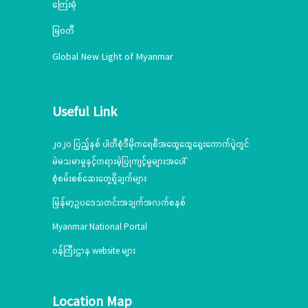
ကြေးမုံ
မြဝတီ
Global New Light of Myanmar
Useful Link
၂၀၂၀ ပြည့်နှစ် ပါတီစုံဒီမိုကရေစီအထွေထွေရွေးကောက်ပွဲတွင်
မဲမသမာမှုနှင့်တရားမဲ့ပြုကျင့်မှုများအပေါ်
စုံစမ်းစစ်ဆေးတွေ့ရှိချက်များ
မြန်မာ့ဥပဒေသတင်းအချက်အလက်စနစ်
Myanmar National Portal
ဝန်ကြီးဌာန website များ
Location Map