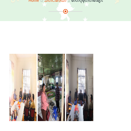
Home
သတင်းမီဒီယာ
ဓာတ်ပုံမှတ်တမ်းများ