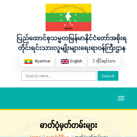
ပြည်ထောင်စုသမ္မတမြန်မာနိုင်ငံတော်အစိုးရ
တိုင်းရင်းသားလူမျိုးများရေးရာဝန်ကြီးဌာန
Myanmar
English
တိုင်းရင်းသား
Search
Toggle
navigati
ဓာတ်ပုံမှတ်တမ်းများ