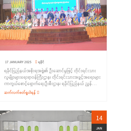
17 JANUARY 2025
ရခိုင်
ရခိုင်ပြည်နယ်အစိုးရအဖွဲ့၏ ဦးဆောင်မှုဖြင့် တိုင်းရင်းသား
လူမျိုးများရေးရာဝန်ကြီးဌာန၊ တိုင်းရင်းသားအခွင့်အရေးများ
ကာကွယ်စောင့်ရှောက်ရေးဦးစီးဌာန၊ ရခိုင်ပြည်နယ် ညွှန်ကြား
ရေးမှူးရုံးနှင့် လူမှုဝန်ထမ်းဦးစီးဌာနတို့ ပူးပေါင်းဖွင့်လှစ်သည့်
ဆက်လက်ဖတ်ရှုပါရန်
တိုင်းရင်းသားလူငယ်များအတွက် အခြေခံစက်ချုပ်သင်တန်း
ဖွင့်ပွဲအခမ်းအနားကို (၂၆-၁၂-၂၀၂၄) ရက်နေ့တွင်
ရခိုင်ပြည်နယ်၊ စစ်တွေမြို့၊ ခိုင်သဇင်ခန်းမ၌ ကျင်းပပြုလုပ်ခဲ့
ပါသည်။အခမ်းအနားတွင် ရခိုင်ပြည်နယ်အစိုးရအဖွဲ့၊
14
ပြည်နယ်ဝန်ကြီးချုပ် ဦးထိန်လင်းမှ ရခိုင်ပြည်နယ်
အစိုးရအဖွဲ့အနေဖြင့် ရခိုင်ပြည်နယ်ဖွံ့ဖြိုးတိုးတက်ရေးနှင့်
JAN