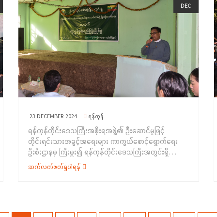
အခမ်းအနားတွင် သာပေါင်းမြို့နယ်အုပ်ချုပ်ရေးမှူး ဦးမင်း
DEC
ကျောင်းမှ ကျောင်းသား/ ကျောင်းသူလေးများက ကရင်ရိုးရာ
ဧရာထိုက်က မိတ်ဆက်စကား ပြောကြားခဲ့ပြီး လူမှုဝန်ထမ်း
အက များဖြင့် ကပြဖျော်ဖြေခဲ့ကြပြီးနောက် စုပေါင်းမှတ်တမ်း
ဦးစီးဌာန၊ တိုင်းဦးစီးမှူး ဒေါ်မြမာလာစိုးက အမျိုးသမီး
တင်ဓါတ်ပုံများ ရိုက်ကူးခဲ့ကြကြောင်း သိရှိ ရပါသည်။
ရေးရာ၊ မသန်စွမ်းရေးရာ၊ ကလေးသူငယ်ရေးရာနှင့် လူမှုရေး
&nbsp;
ပင်စင်စသည့် လူမှုဝန်ဆောင်မှုဆိုင်ရာများကိုလည်းကောင်း၊
တိုင်းရင်းသားအခွင့်အရေးများကာကွယ်စောင့်ရှောက်ရေး
ဦးစီးဌာန၊ ဧရာဝတီတိုင်းဒေသကြီး၊ ညွှန်ကြားရေးမှူးရုံးမှ ညွှန်
ကြားရေးမှူး ဒေါ်စန်းက တိုင်းရင်းသားရေးရာကိစ္စရပ်များ၊
တီထွင်မှုမူပိုင်ခွင့်ဥပဒေပါ သိမှတ်ဖွယ်ရာများ၊ ကလေး
အလုပ်သမားနှင့်သက်ဆိုင်သည့် ဥပဒေပြဋ္ဌာန်းချက်ပါ
ကောက်နုတ်ချက်များ၊ ပြည်ထောင်စုစိတ်ဓါတ်ရှင်သန်ရေး၊
23 DECEMBER 2024
ရန်ကုန်
လူငယ်များ ဗလငါးတန်ဖွံ့ဖြိုးရေးနှင့် နိုင်ငံသားများ၏
ရန်ကုန်တိုင်းဒေသကြီးအစိုးရအဖွဲ့၏ ဦးဆောင်မှုဖြင့်
အခွင့်အရေးနှင့်တာဝန်များ၊ အမုန်းစကားနှင့် လူမျိုးပြုန်းစေ
တိုင်းရင်းသားအခွင့်အရေးများ ကာကွယ်စောင့်ရှောက်ရေး
မှု တားဆီးရေးဆိုင်ရာ အကြောင်းအရာများကိုလည်းကောင်း
ဦးစီးဌာနမှ ကြီးမှူး၍ ရန်ကုန်တိုင်းဒေသကြီးအတွင်းရှိ
အသိပညာပေး ရှင်းလင်းပြောကြားခဲ့ပါသည်။
တိုင်းရင်းသား ကျောင်းသားလူငယ်များ ဗလငါးတန်ဖွံ့ဖြိုး
&nbsp;ဆက်လက်၍ တိုင်းရင်းသားအခွင့်အရေးများကာ
ဆက်လက်ဖတ်ရှုပါရန်
တိုးတက်ရေးအတွက် ထူးချွန် စွမ်းရည် ပြပွဲ၊ ပြိုင်ပွဲ
ကွယ်စောင့်ရှောက်ရေးဦးစီးဌာန၊ ဧရာဝတီတိုင်းဒေသကြီး၊
အခမ်းအနားကို (၁၈-၁၂-၂၀၂၄) ရက်နေ့၊ နံနက် (၇:၀၀)
ညွှန်ကြားရေးမှူးရုံးမှ လက်ထောက်ညွှန်ကြားရေးမှူး ဦးမြင့်
နာရီ အချိန်တွင် ရန်ကုန်တိုင်းဒေသကြီး၊ မှော်ဘီမြို့နယ်၊ သဲ
မောင်မောင်က တိုင်းရင်းသားလူမျိုးများ၏ အခွင့်အရေးကာ
ကုန်ကျေးရွာ(အထက်)၊ မူလတန်းကျောင်း၌ ကျင်းပပြုလုပ်ခဲ့
ကွယ်စောင့်ရှောက်သည့် ဥပဒေ၊ နည်းဥပဒေများကို
ပါသည်။&nbsp;အခမ်းအနားတွင် ရန်ကုန်တိုင်းဒေသကြီး၊