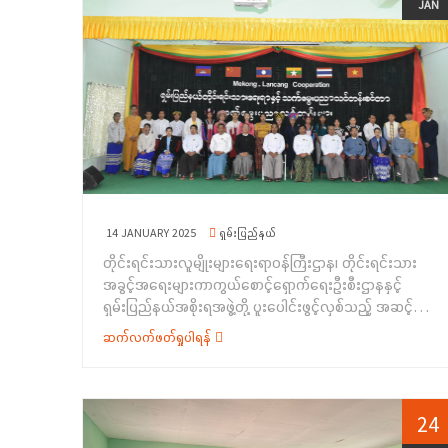
ကျေးရွာအုပ်စု၊ လွယ်ဆိုင်ကျေးရွာ ဘုန်းကြီးကျောင်း၌
JAN
ဉီးစီးဌာန၏ လုပ်ငန်းဆောင်ရွက်ချက်များ၊ Teaching
ကျင်းပပြုလုပ်ခဲ့ပါသည်။&nbsp;အခမ်းအနားတွင်
Assistant(TA)နှင့် Language Teacher(LT) ခန့်ထားမှု
ရှမ်းပြည်နယ်အစိုးရအဖွဲ့ဝင်၊ တိုင်းရင်းသားရေးရာဝန်ကြီး ဦး
အကြောင်း တို့ကိုလည်းကောင်း အသီးသီးရှင်းလင်းပြောကြား
အောင်ကြည်ဝင်းက အဖွင့်အမှာစကားပြောကြားခဲ့ပြီး၊ နမ့်စန်
ခဲ့ပါသည်။ ထို့နောက် ရပ်ရွာအခြေပြုအသက် မွေး
မြို့နယ်အထွေထွေအုပ်ချုပ်ရေးဦးစီး ဌာနမှ မြို့နယ်အုပ်ချုပ်
ဝမ်းကျောင်းပညာလိုအပ်ချက်စစ်တမ်းကောက်ယူခဲ့ရာ ဒေသခံ
ရေးမှူး ဦးနေမျိုးထွန်းက အမှာစကားပြောကြားခဲ့ပါသည်။
တိုင်းရင်းသား (၆၅) ဦးတို့က ဖြေဆိုခဲ့ကြကြောင်း သိရှိရ
ဆက်လက်၍ တိုင်းရင်းသားအခွင့်အရေးများကာကွယ်
ပါသည်။&nbsp;
စောင့်ရှောက်ရေးဦးစီးဌာန၊ ရှမ်းပြည်နယ်ညွှန်ကြားရေး မှူးရုံး
မှ ညွှန်ကြားရေးမှူး ဦးချစ်ဇော်လင်းက တိုင်းရင်းသားလူမျိုး
များ၏ အခွင့်အရေးကာကွယ် စောင့်ရှောက်သည့် ဥပဒေ၊
နည်းဥပဒေများပါ အချက်အလက်များ၊ တိုင်းရင်းသားရေးရာ
14 JANUARY 2025
ရှမ်းပြည်နယ်
အသိပညာ ပေးဟောပြောခြင်းနှင့် ရပ်ရွာအခြေပြု
တိုင်းရင်းသားလူမျိုးများရေးရာဝန်ကြီးဌာန၊ တိုင်းရင်းသား
အသက်မွေးဝမ်းကျောင်းပညာလိုအပ်ချက်တို့ကို ဆန်းစစ်စီမံ
အခွင့်အရေးများကာကွယ်စောင့်ရှောက်ရေးဦးစီးဌာနနှင့်
ခြင်းအစီအစဉ်ဆောင်ရွက်ရခြင်း၏ ရည်ရွယ်ချက်ကို
ရှမ်းပြည်နယ်အစိုးရအဖွဲ့တို့ ပူးပေါင်းဖွင့်လှစ်သည့် အဆင့်မြင့်
လည်းကောင်း၊ တိုင်းရင်းသားစာပေနှင့် ယဉ်ကျေးမှုဦးစီးဌာန
မော်တော်ဆိုင်ကယ်စက်ပြင်သင်တန်းအမှတ်စဉ် (၁/၂၀၂၄)၊
မှ လက်ထောက်ညွှန်ကြားရေးမှူး ဦးစိုင်းဖုန်းကျော်က
ဆက်လက်ဖတ်ရှုပါရန်
ဝါးအခြေခံလက်မှုထည်ထုတ်လုပ်မှုနည်းပညာ
တိုင်းရင်းသားဘာသာသင် ဆရာ/ ဆရာမ Teaching
သင်တန်း(၁/၂၀၂၄) နှင့် အခြေခံလူသုံးကုန်ပစ္စည်းများ
Assistant (TA)နှင့် Language Teacher (LT) များ
ထုတ်လုပ်မှုနည်းပညာသင်တန်း(၁/၂၀၂၅) သင်တန်းများဆင်း
ခန့်အပ်ထားမှု ကိစ္စများနှင့် တိုင်းရင်းသားစာပေနှင့်
ပွဲကို ၂၀၂၅ ခုနှစ်၊ ဇန်နဝါရီလ ၁၀ ရက်နေ့တွင် ရှမ်းပြည်နယ်၊
24
ယဉ်ကျေးမှုဦးစီးဌာန၏ လုပ်ငန်းဆောင်ရွက်နေမှုများ
တောင်ကြီးခရိုင်၊ အေးသာယာမြို့ရှိ တိုင်းရင်းသားလူမျိုးများ
အကြောင်း ကိုလည်းကောင်း၊ ရှမ်းပြည်နယ် (တောင်ပိုင်း)