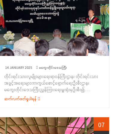
အစိုးရအဖွဲ့၊ တိုင်းရင်းသားရေးရာဝန်ကြီး ဦးတင်လှက
ရှမ်းပြည်နယ်အစိုးရအဖွဲ့ဝင်၊ တိုင်းရင်းသားရေးရာဝန်ကြီး ဦး
ကျေးဇူးတင် စကားပြောကြားခဲ့ပြီး သင်တန်းနှင့်ပတ်သက်၍
အောင်ကြည် ဝင်းက အဖွင့်အမှာစကားပြောကြားခဲ့ပြီး၊
ရှင်းလင်းတင်ပြခဲ့ပါသည်။&nbsp; ဆက်လက်၍ လူမှု
တိုင်းရင်းသားအခွင့်အရေးများကာကွယ်စောင့်ရှောက်ရေး
ဝန်ထမ်းဦးစီးဌာန၊ ညွှန်ကြားရေးမှူးက သင်တန်းပို့ချမည့်
ဦးစီးဌာန၊ ရှမ်းပြည်နယ်ညွှန်ကြားရေးမှူးရုံးမှ ညွှန်ကြားရေးမှူး
အစီအစဉ်များကို ရှင်းလင်းတင်ပြခဲ့ပြီး ရခိုင်ပြည်နယ်
ဦးချစ်ဇော်လင်းက တိုင်းရင်းသား လူမျိုးများ၏ အခွင့်အရေး
အစိုးရအဖွဲ့၊ ပြည်နယ်ဝန်ကြီးချုပ်ဦးထိန်လင်းက အခြေခံ
ကာကွယ်စောင့်ရှောက်သည့်ဥပဒေ၊ နည်းဥပဒေများပါ
စက်ချုပ်သင်တန်းအတွက် ထောက်ပံ့ငွေကျပ် (၁၈၀)သိန်းကို
အချက်အလက်များ၊ တိုင်းရင်းသားရေးရာအသိပညာပေး
ရခိုင်ပြည်နယ်အစိုးရအဖွဲ့၊ တိုင်းရင်းသားရေးရာဝန်ကြီး
ဟောပြောခြင်းနှင့် ရပ်ရွာအခြေပြုအသက်မွေးဝမ်းကျောင်း
ဦးတင်လှအား ပေးအပ်ကာ စုပေါင်းမှတ်တမ်းတင်ဓာတ်ပုံ
ပညာ လိုအပ်ချက်တို့ကို ဆန်းစစ်စီမံခြင်းအစီအစဉ်
ရိုက်ကူးပြီး အခမ်းအနားကို ရုတ်သိမ်းခဲ့ပါ သည်။ ယခုဖွင့်လှစ်
ဆောင်ရွက်ရခြင်း ရည်ရွယ်ချက်ကိုလည်းကောင်း၊
သည့် အခြေခံစက်ချုပ်သင်တန်းကို (၂၆-၁၂-၂၀၂၄)ရက်နေ့မှ
14 JANUARY 2025
မကွေးတိုင်းဒေသကြီး
တိုင်းရင်းသားစာပေနှင့်ယဉ်ကျေးမှုဦးစီးဌာနမှ လက်ထောက်
(၂၅-၁-၂၀၂၅) ရက်နေ့အထိ (၁) လကြာ သင်ကြားပို့ချသွား
တိုင်းရင်းသားလူမျိုးများရေးရာဝန်ကြီးဌာန၊ တိုင်းရင်းသား
ညွှန်ကြားရေးမှူး ဦးစိုင်းဖုန်းကျော်က တိုင်းရင်းသားဘာသာ
မည်ဖြစ်ပြီး ရခိုင် (၁၄)ဦး၊ မရမာကြီး(၁၄)ဦး နှင့် ခမီ(၂)ဦး
အခွင့်အရေးများကာကွယ်စောင့်ရှောက်ရေးဦးစီးဌာန၊
သင် ဆရာ/ ဆရာမ Teaching Assistant (TA)နှင့်
စုစုပေါင်း(၃၀)ဦး တက်ရောက်သင်ကြားသွားမည်ဖြစ်ကြောင်း
မကွေးတိုင်းဒေသကြီးညွှန်ကြားရေးမှူးရုံးမှဦးစီး၍
Language Teacher (LT) များခန့်အပ်ထားမှုကိစ္စများနှင့်
သိရှိရပါသည်။
မကွေးတိုင်းဒေသကြီး အစိုးရအဖွဲ့ရန်ပုံငွေဖြင့်
တိုင်းရင်းသားစာပေနှင့် ယဉ်ကျေးမှုဦးစီးဌာန၏ လုပ်ငန်း
ဆက်လက်ဖတ်ရှုပါရန်
“တိုင်းရင်းသားရေးရာနှင့်ဗလငါးတန်ဖွံ့ဖြိုးတိုးတက်စေရေး
ဆောင်ရွက် နေမှုများအကြောင်းကိုလည်းကောင်း၊
လူငယ်ရေးရာ အသိပညာပေးဟောပြောပွဲအခမ်းအနား”ကို
ရှမ်းပြည်နယ် (တောင်ပိုင်း) မူးယစ်ရဲတပ်ဖွဲ့မှ ရဲမှူးတင်စိုးက
(၇-၁-၂၀၂၅) ရက်နေ့တွင် မကွေးတိုင်းဒေသကြီး၊ မကွေး
မူးယစ်ဆေးဝါးနှင့်စိတ်ကို ပြောင်းလဲစေတတ်သော ဆေးဝါး
ခရိုင်၊ မကွေးမြို့နယ်၊ ကန်ပြားကျေးရွာ၊ အခြေခံပညာ
07
များဆိုင်ရာအန္တရာယ်တို့ကိုလည်း ကောင်း၊
အထက်တန်းကျောင်း ကံ့ကော်ခန်းမ၌ ကျင်းပပြုလုပ်ခဲ့
ရှမ်းပြည်နယ်(တောင်ပိုင်း) လူကုန်ကူးမှုတားဆီးနှိမ်နှင်းရေး