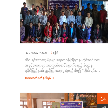
အဖွင့်အမှာစကားပြောကြားခဲ့ပါသည်။&nbsp; ဆက်လက်၍
တိုင်းရင်းသားအခွင့်အရေးများ ကာကွယ်စောင့်ရှောက်ရေး
ဦးစီးဌာန၊ ကရင်ပြည်နယ်ညွှန်ကြားရေးမှူးရုံးမှ&nbsp; ညွှန်
ကြားရေးမှူးဦးကျော်စိုးက တိုင်းရင်းသားလူမျိုးများ၏
အခွင့်အရေးကာကွယ်စောင့်ရှောက်သည့်ဥပဒေ၊ နည်းဥပဒေ
များကိုလည်းကောင်း၊ တိုင်းရင်းသားစာပေနှင့်ယဉ်ကျေးမှု
ဦးစီးဌာနမှ ညွှန်ကြားရေးမှူး ဒေါရီရီဝင်းက တိုင်းရင်းသား
လူမျိုးများအကြောင်းနှင့် တိုင်းရင်းသားဘာသာသင်ကြားနိုင်
ရေး ဆောင်ရွက်နေမှုကိစ္စများအားလည်းကောင်း၊
လူမှုဝန်ထမ်းဦးစီးဌာနမှ မြို့နယ်ဦးစီးမှူး ဦးစိုင်းရန်နောင်က
17 JANUARY 2025
ရခို်
ကလေးသူငယ်အခွင့်အရေး၊ ပြစ်မှုနှင့် ပြစ်ဒဏ်များအား
တိုင်းရင်းသားလူမျိုးများရေးရာဝန်ကြီးဌာန၊ တိုင်းရင်းသား
လည်းကောင်း၊ ပြန်ကြားရေးနှင့် ပြည်သူ့ဆက်ဆံရေး
အခွင့်အရေးများကာကွယ်စောင့်ရှောက်ရေးဦးစီးဌာန၊
ဦးစီးဌာနမှ ဦးစီးအရာရှိ ဦးစောသော်တာလင်းသန့်က ဗလ
ရခိုင်ပြည်နယ်၊ ညွှန်ကြားရေးမှူးရုံးမှဦးစီး၍ “တိုင်းရင်းသား
ငါးတန်ဖွံ့ဖြိုးရေး ဆိုင်ရာကိစ္စရပ်များအားလည်းကောင်း၊
ရေးရာအသိပညာပေးဟောပြောခြင်းနှင့် ရပ်ရွာအခြေပြု
အားကစားနှင့်ကာယပညာဦးစီးဌာန မြို့နယ်အားကစားမှူး ဒေါ်
ဆက်လက်ဖတ်ရှုပါရန်
အသက်မွေးဝမ်းကျောင်းပညာလိုအပ်ချက်များကို ဆန်းစစ်စီမံ
မိနန္ဒာမွန်က အားကစားနှင့်လူငယ်ရေးရာကိစ္စရပ်များနှင့်
ခြင်းအစီအစဉ်”ကို (၁၀-၁-၂၀၂၅) ရက်နေ့တွင်
အားကစားသမားကောင်း တစ်ယောက်ဖြစ်ရန် ခေါင်းစဉ်ဖြင့်
ရခိုင်ပြည်နယ်၊ စစ်တွေမြို့၊ ဥဿလင်းဘုန်းတော်ကြီး
လည်းကောင်း ပတ်ဝန်းကျင်ထိန်းသိမ်းရေးဦးစီးဌာနမှ
ကျောင်း၌ ကျင်းပပြုလုပ်ခဲ့ပါသည်။&nbsp;အခမ်းအနား
14
ဒုတိယ ဦးစီးမှူး ဦးကျော်စိုးသူက ပလက်စတစ်အန္တရာယ်
တွင် ရခိုင်ပြည်နယ်အစိုးရအဖွဲ့ဝင် တိုင်းရင်းသားရေးရာ
ခေါင်းစဉ်ဖြင့်လည်းကောင်း၊ တိုင်းရင်းသားအခွင့် အရေးများ
ဝန်ကြီး ဦးတင်လှက အဖွင့်အမှာစကားပြောကြားခဲ့ပါသည်။
JAN