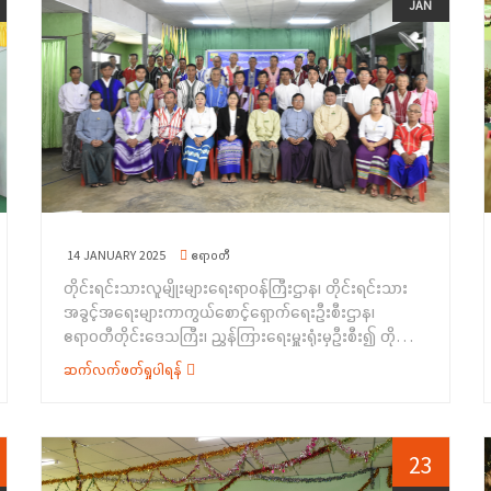
ပြုလုပ်ခဲ့ပါသည်။&nbsp;အခမ်းအနားတွင် တိုင်းရင်းသား
JAN
မြင့်က လက်ခံရယူခဲ့ပြီး ကျေးဇူးတင်စကား ပြောကြားခဲ့
အမှတ်တရလက်ဆောင်ပစ္စည်းများပေးအပ်ခဲ့ပြီးနောက်
အခွင့်အရေးများကာကွယ်စောင့်ရှောက်ရေးဦးစီးဌာန၊
ပါသည်။ ယင်းနောက် ကျောင်းသား/ ကျောင်းသူလေးများက
အခမ်းအနားကို ရုပ်သိမ်းခဲ့ပါသည်။ အခမ်းအနားသို့ ဇလွန်
&nbsp; ရန်ကုန်တိုင်းဒေသကြီး၊ ညွှန်ကြားရေးမှူးရုံးမှ ညွှန်
ဝါးညှပ်အက၊ ဒုံးယိမ်းအကများဖြင့် ကပြဖျော်ဖြေခဲ့
မြို့နယ် ကရင်တိုင်းရင်းသားစာပေနှင့်ယဉ်ကျေးမှု အသင်း
ကြားရေးမှူး ဒေါ်ဖြူဖြူဝင်းက တိုင်းရင်းသားလူမျိုးများ
ပြီး&nbsp; စုပေါင်းမှတ်တမ်းတင်ဓါတ်ပုံများ ရိုက်ကူးခြင်းတို့
ဥက္ကဋ္ဌနှင့်အဖွဲ့ဝင်များလည်း တက်ရောက်ခဲ့ကြကြောင်း သိရှိရ
ရေးရာဝန်ကြီးဌာနအကြောင်းမိတ်ဆက်ခြင်း၊&nbsp;
ကို ဆောင်ရွက်ခဲ့ကြောင်း သိရှိရပါသည်။&nbsp;
ပါသည်။
အခမ်းအနားကျင်းပရခြင်းရည်ရွယ်ချက်များ၊ တိုင်းရင်းသား
လူမျိုးများ၏အခွင့်အရေးကာကွယ်စောင့်ရှောက်သည့်ဥပဒေ၊
နည်းဥပဒေများ အကြောင်း၊ တိုင်းရင်းသားအချင်းချင်း
အမုန်းစကားနှင့် အကြမ်းဖက်မှုဖြစ်စေရန် လှုံ့ဆော်မှုကို
တားဆီးရေးဆိုင်ရာ သိကောင်းစရာများကို ရှင်းလင်းပြောကြား
ခဲ့ပြီး ကရင်စာပေနှင့်ယဉ်ကျေးမှုအသင်း ဥက္ကဋ္ဌမှ&nbsp;
14 JANUARY 2025
ဧရာဝတီ
ကျေးဇူးတင်စကား ပြန်လည်ပြောကြားခဲ့ပါသည်။
တိုင်းရင်းသားလူမျိုးများရေးရာဝန်ကြီးဌာန၊ တိုင်းရင်းသား
&nbsp;ဆက်လက်၍ ဗလငါးတန်နှင့် ပြည့်စုံသော ပြပွဲ၊
အခွင့်အရေးများကာကွယ်စောင့်ရှောက်ရေးဦးစီးဌာန၊
ပြိုင်ပွဲများဖြစ်သည့် အာလူးကောက်ပြိုင်ပွဲ၊ အပြေးပြိုင်ပွဲ၊
ဧရာဝတီတိုင်းဒေသကြီး၊ ညွှန်ကြားရေးမှူးရုံးမှဦးစီး၍ တိုင်း
အပ်ထိုးပြိုင်ပွဲ၊ စကောရွက်ပြိုင်ပွဲ၊ ဂုန်နီအိတ်စွပ်ပြိုင်ပွဲ၊
ဒေသကြီးဘဏ္ဍာရန်ပုံငွေဖြင့် “တိုင်းရင်းသားရေးရာ
ဉာဏ်စမ်းမေးခွန်းများ ဖြေဆိုခြင်း စသည့် ပြိုင်ပွဲများကို
ဆက်လက်ဖတ်ရှုပါရန်
အသိပညာပေးဟောပြောခြင်းနှင့် ရပ်ရွာအခြေပြု
ကျင်းပခဲ့ပြီး ဆုရရှိသည့် ကျောင်းသား/ ကျောင်းသူများအား
အသက်မွေးဝမ်းကျောင်းပညာလိုအပ်ချက်တို့ကို ဆန်းစစ်စီမံ
ဆုများ ကို ပေးအပ်ချီးမြှင့်ခဲ့ပြီးနောက် အားကစားပစ္စည်းများ
ခြင်းအစီအစဉ်”ကို (၉.၁.၂၀၂၅)ရက်နေ့တွင် ဧရာဝတီတိုင်း
ကို ပေးအပ်ခဲ့ရာ ကျောင်းအုပ်ဆရာကြီး ဦးအောင်ကျော်မိုးမှ
ဒေသကြီး၊ သာပေါင်းမြို့၊ မြို့နယ်အထွေထွေအုပ်ချုပ်ရေး
23
လက်ခံရယူခဲ့ပြီး&nbsp; &nbsp;ကျေးဇူးတင်စကားပြော
ဦးစီးဌာန၊ အစည်းအဝေးခန်းမ၌ ကျင်းပပြုလုပ်ခဲ့ပါသည်။
ကြားခဲ့ပါသည်။ ထို့နောက် ကျောင်းစုကျေးရွာ၊ မူလတန်း