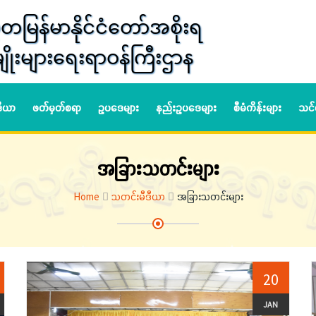
တမြန်မာနိုင်ငံတော်အစိုးရ
ျိုးများရေးရာဝန်ကြီးဌာန
ဒီယာ
ဖတ်မှတ်စရာ
ဥပဒေများ
နည်းဥပဒေများ
စီမံကိန်းများ
သင်
အခြားသတင်းများ
Home
သတင်းမီဒီယာ
အခြားသတင်းများ
20
JAN