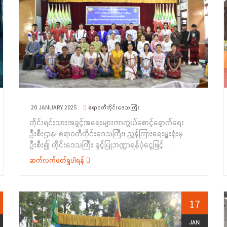
20 JANUARY 2025
ဧရာဝတီတိုင်းဒေသကြီး
တိုင်းရင်းသားအခွင့်အရေးများကာကွယ်စောင့်ရှောက်ရေး
ဦးစီးဌာန၊ ဧရာဝတီတိုင်းဒေသကြီး၊ ညွှန်ကြားရေးမှူးရုံးမှ
ဦးစီး၍ တိုင်းဒေသကြီး ခွင့်ပြုဘဏ္ဍာရန်ပုံငွေဖြင့်
“တိုင်းရင်းသားရေးရာအသိပညာပေးခြင်းနှင့် ရပ်ရွာအခြေပြု
ဆက်လက်ဖတ်ရှုပါရန်
အသက်မွေးဝမ်းကျောင်းပညာ လိုအပ်ချက်တို့ကို ဆန်းစစ်စီမံ
ခြင်းအစီအစဉ်” ကို (၁၆.၁.၂၀၂၅) ရက်နေ့တွင်
ဧရာဝတီတိုင်းဒေသကြီး၊ ဇလွန်မြို့၊ မြို့နယ်အထွေထွေ
အုပ်ချုပ်ရေးဦးစီးဌာန၊ အစည်းအဝေးခန်းမ၌ ကျင်းပပြုလုပ်
17
ခဲ့ပါသည်။အခမ်းအနားတွင် တိုင်းဒေသကြီးအစိုးရအဖွဲ့ဝင်
တိုင်းရင်းသားရေးရာဝန်ကြီး ဦးစောလင်းခယ်က အဖွင့်အမှာ
JAN