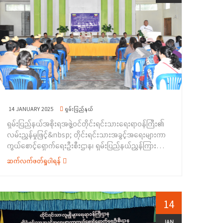
ရခိုင်တိုင်းရင်းသားများ၏ လူမှုစီးပွားဘဝဖွံ့ဖြိုးတိုးတက်ရေး
အတွက် ပညာရေး၊ ကျန်းမာရေး၊ စီးပွားရေးစသဖြင့် ကဏ္ဍ
ပေါင်းစုံတိုးတက်မှု ရရှိအောင်ဆောင်ရွက်လျက်ရှိပါကြောင်း၊
&nbsp; ရခိုင်တိုင်းရင်းသားပြည်သူများက လည်း အတူတကွ
လက်တွဲ ကြိုးပမ်းဆောင်ရွက်သွားကြရန် လိုအပ်ပါကြောင်း၊
ယခုသင်တန်းကို&nbsp; ရခိုင်ပြည်နယ်အတွင်းရှိ မြို့နယ်
အချို့တွင် တိုင်းရင်းသားရေးရာအသိပညာပေးဟောပြောခြင်း
နှင့် ရပ်ရွာအခြေပြုအသက်မွေးဝမ်းကျောင်းဆိုင်ရာ
လိုအပ်ချက်စစ်တမ်းများကို ကောက်ယူခဲ့သည့် စစ်တမ်းရလဒ်
များအရ အခြေခံစက်ချုပ်သင်တန်းကို ဖွင့်လှစ်ပေးရခြင်းဖြစ်
14 JANUARY 2025
ရှမ်းပြည်နယ်
ပါကြောင်း၊ စက်ချုပ် ပညာရပ်ဖြင့် ကိုယ်ပိုင်အသက်မွေးဝမ်း
ရှမ်းပြည်နယ်အစိုးရအဖွဲ့ဝင်တိုင်းရင်းသားရေးရာဝန်ကြီး၏
ကြောင်းလုပ်ငန်းတစ်ခုကို တည်ဆောက်နိုင်မှာဖြစ်ပြီး
လမ်းညွှန်မှုဖြင့်&nbsp; တိုင်းရင်းသားအခွင့်အရေးများကာ
တစ်ဖက်တွင်လည်း မိမိကိုယ်ကို ယုံကြည်စိတ်၊ မိမိပြည်နယ်၏
ကွယ်စောင့်ရှောက်ရေးဦးစီးဌာန၊ ရှမ်းပြည်နယ်ညွှန်ကြားရေး
လူမှုဘဝဖွံ့ဖြိုးတိုးတက်ရေးအတွက် အထောက်အကူပြုစေမှာ
မှူးရုံးမှဦးစီး၍ ရှမ်းပြည်နယ်အစိုးရအဖွဲ့၏ ခွင့်ပြုဘဏ္ဍာ
ဖြစ်ပါကြောင်း၊ သင်တန်းသားများအနေဖြင့် ယခုအခွင့်အရေး
ဆက်လက်ဖတ်ရှုပါရန်
ရန်ပုံငွေဖြင့် တိုင်းရင်းသားရေးရာအသိပညာပေးဟောပြော
ကို အကျိုး ရှိစွာအသုံးချ၍ အလေးအနက်ထား သင်ယူကြရန်
ခြင်းနှင့် ရပ်ရွာအခြေပြုအသက်မွေးဝမ်းကျောင်းပညာ
တိုက်တွန်းလိုပါကြောင်း၊ သင်တန်းတက်ရောက် နေစဉ် ကာလ
လိုအပ်ချက်တို့ကိုဆန်းစစ်စီမံခြင်း အစီအစဉ်ကို
အတွင်း စိတ်ပါဝင်စားစွာဖြင့် သင်ယူမှတ်သားကြရန်နှင့်
၃၀-၁၂-၂၀၂၄ ရက်နေ့တွင် ရှမ်းပြည်နယ်(တောင်ပိုင်း)၊ နမ့်
14
သင်တန်းသူများ အချင်းချင်း ရိုင်းပင်းကူညီကြရန် တိုက်တွန်း
စန်ခရိုင်၊ ကွန်ဟိန်းမြို့နယ်၊ ကွန်ဟိန်းမြို့၊ နမ့်ခုံးပရဟိတ
အမှာစကားပြောကြားခဲ့ပါသည်။ထို့နောက် ရခိုင်ပြည်နယ်
ခန်းမ၌ ကျင်းပပြုလုပ်ခဲ့ပါသည်။အခမ်းအနားတွင်
JAN