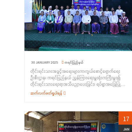
30 JANUARY 2025
ကရင်ပြည်နယ်
တိုင်းရင်းသားအခွင့်အရေးများကာကွယ်စောင့်ရှောက်ရေး
ဦးစီးဌာန၊ ကရင်ပြည်နယ် ညွှန်ကြားရေးမှူးရုံးကကြီးမှူး၍
တိုင်းရင်းသားရေးရာအသိပညာပေးခြင်း၊ ရပ်ရွာအခြေပြု
အသက်မွေးဝမ်းကျောင်းပညာလိုအပ်ချက်တို့ကို ဆန်းစစ်စီမံ
ဆက်လက်ဖတ်ရှုပါရန်
ခြင်းအစီအစဉ်နှင့် ဗလငါးတန်ဖွံ့ဖြိုးစေရေး လူငယ်ရေးရာ
အသိပညာပေးခြင်း အခမ်းအနားကို (၂၂-၁-၂၀၂၅) ရက်နေ့
တွင် ကရင်ပြည်နယ်၊ လှိုင်းဘွဲ့မြို့၊ အခြေခံပညာ
အထက်တန်းကျောင်း(လှိုင်းဘွဲ့) ကျောင်းခန်းမ၌ ကျင်းပ
17
ပြုလုပ်သည်။အဆိုပါ အခမ်းအနားတွင် ကရင်ပြည်နယ်
အစိုးရအဖွဲ့ဝင် တိုင်းရင်းသားရေးရာဝန်ကြီး ဦးစန်းကိုက
JAN