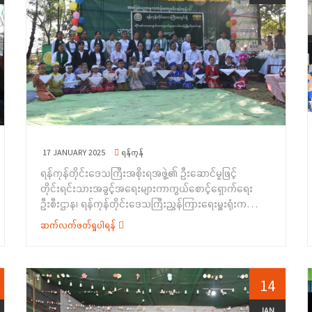
စကားပြောကြားခဲ့ပြီး ဟင်္သာတခရိုင်ဒုတိယအုပ်ချုပ်ရေးမှူး ဦး
သူရိန်က မိတ်ဆက်စကားပြောကြားခဲ့ပါသည်။ ဆက်လက်၍
လူမှုဝန်ထမ်းဦးစီးဌာန၊ တိုင်းဦးစီးမှူး ဒေါ်မြမာလာစိုးက
အမျိုးသမီးရေးရာ၊ မသန်စွမ်းရေးရာ၊ ကလေး သူငယ်ရေးရာ
နှင့်လူမှုရေးပင်စင်စသည့် လူမှုဝန်ဆောင်မှုဆိုင်ရာများကို
လည်းကောင်း၊ တိုင်းရင်းသားအခွင့်အရေးများကာကွယ်
စောင့်ရှောက်ရေးဦးစီးဌာန၊ ဧရာဝတီတိုင်းဒေသကြီး၊ ညွှန်
ကြားရေးမှူးရုံးမှ ညွှန်ကြားရေးမှူး ဒေါ်စန်းက တိုင်းရင်းသား
ရေးရာကိစ္စရပ်များ၊ တီထွင်မှုမူပိုင်ခွင့်ဥပဒေပါ သိမှတ်ဖွယ်ရာ
များ၊ ကလေးအလုပ်သမားနှင့်သက်ဆိုင်သည့် ဥပဒေပြဋ္ဌာန်း
17 JANUARY 2025
ရန်ကုန်
ချက်ပါ ကောက်နုတ်ချက်များ၊ ပြည်ထောင်စုစိတ်ဓါတ်ရှင်သန်
ရန်ကုန်တိုင်းဒေသကြီးအစိုးရအဖွဲ့၏ ဦးဆောင်မှုဖြင့်
ရေး၊ လူငယ်များ ဗလငါးတန်ဖွံ့ဖြိုးရေးနှင့် နိုင်ငံသားများ၏
တိုင်းရင်းသားအခွင့်အရေးများကာကွယ်စောင့်ရှောက်ရေး
အခွင့်အရေးနှင့်တာဝန်များ၊ အမုန်းစကားနှင့် လူမျိုးပြုန်းစေ
ဦးစီးဌာန၊ ရန်ကုန်တိုင်းဒေသကြီးညွှန်ကြားရေးမှူးရုံးကကြီး
မှု တားဆီးရေးဆိုင်ရာအကြောင်းအရာများကိုလည်းကောင်း
မှူး၍ ရန်ကုန်တိုင်းဒေသကြီးအတွင်းရှိ တိုင်းရင်းသား
အသိပညာပေးရှင်းလင်းပြောကြားခဲ့ ပါသည်။
ဆက်လက်ဖတ်ရှုပါရန်
ကျောင်းသားလူငယ်များ ဗလငါးတန်ဖွံ့ဖြိုးတိုးတက်ရေး
&nbsp;ဆက်လက်၍ တိုင်းရင်းသားအခွင့်အရေးများကာ
အတွက် ထူးချွန်စွမ်းရည်ပြပွဲ၊ ပြိုင်ပွဲ အခမ်းအနားကို
ကွယ်စောင့်ရှောက်ရေးဦးစီးဌာန၊ ဧရာဝတီတိုင်းဒေသကြီး၊
(၁၂-၁-၂၀၂၅) ရက်နေ့၊ နံနက် (၇:၀၀) နာရီ အချိန်တွင်
ညွှန်ကြားရေးမှူးရုံးမှ လက်ထောက်ညွှန်ကြားရေးမှူး ဦးမြင့်
ရန်ကုန်တိုင်းဒေသကြီး၊ မှော်ဘီမြို့နယ်၊ သဲကုန်ကျေးရွာ
14
မောင်မောင်က တိုင်းရင်းသားလူမျိုးများ၏ အခွင့်အရေးကာ
(အောက်) ၊ မူလတန်းကျောင်း၌ ကျင်းပပြုလုပ်ခဲ့ပါသည်။
ကွယ်စောင့်ရှောက်သည့် ဥပဒေ၊ နည်းဥပဒေများကို
အခမ်းအနားတွင် တိုင်းရင်းသားအခွင့်အရေးများကာကွယ်
JAN