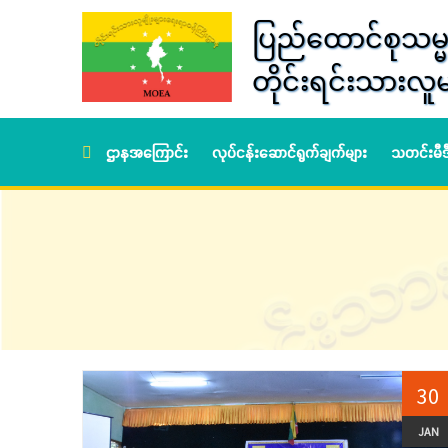
ပြည်ထောင်စုသမ္မ
တိုင်းရင်းသားလူမ
ဌာနအကြောင်း
လုပ်ငန်းဆောင်ရွက်ချက်များ
သတင်းမီ
30
JAN