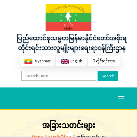
ပြည်ထောင်စုသမ္မတမြန်မာနိုင်ငံတော်အစိုးရ
တိုင်းရင်းသားလူမျိုးများရေးရာဝန်ကြီးဌာန
Myanmar
English
တိုင်းရင်းသား
Search
Toggle
navigati
အခြားသတင်းများ