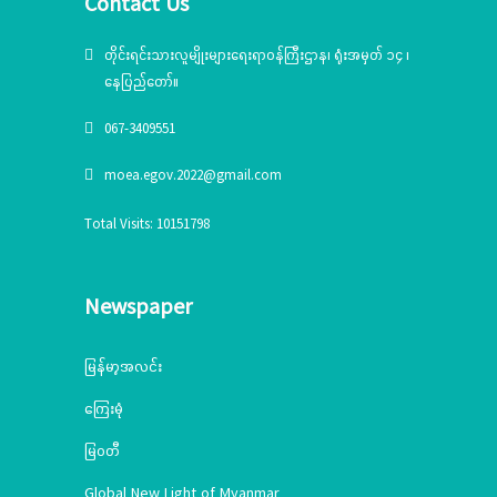
Contact Us
အရာရှိ ဒေါ်ခင်စန်းထွေးက အသေးစားစက်မှုလက်မှုဦးစီးဌာန၏
သင်တန်းဖွင့်လှစ်ပေးနေမှုအခြေအနေနှင့် သင်တန်းဖွင့်လှစ် ရ
တိုင်းရင်းသားလူမျိုးများရေးရာဝန်ကြီးဌာန၊ ရုံးအမှတ် ၁၄ ၊
ခြင်း၏ ရည်ရွယ်ချက်၊ သင်တန်းတွင် သင်ကြားပေးမည့်
အကြောင်းအရာများနှင့် အမျိုးအစား တို့ကို ရှင်းလင်းပြောကြားခဲ့
နေပြည်တော်။
ပါသည်။ ထို့နောက် ရှင်းလင်းပြောကြားချက်များကို မှော်ဘီမြို့နယ်၊
067-3409551
ကရင်စာပေနှင့် ယဉ်ကျေးမှုအသင်း အတွင်းရေးမှူး&nbsp; ဦးစော
ဂျိုးဇက်မှ ကရင်ဘာသာစကားဖြင့် ပြန်လည်ပြောကြားခဲ့ပါသည်။
moea.egov.2022@gmail.com
&nbsp; &nbsp; အဆိုပါ လူသုံးကုန်ထုတ်လုပ်မှုနည်းပညာသင်တန်း
ကို (၁၉-၉-၂၀၂၃) ရက်နေ့မှ (၂၃-၉-၂၀၂၃) ရက်နေ့အထိ (၅)
Total Visits: 10151798
ရက်ကြာ သင်ကြားပို့ချပေးသွားမည်ဖြစ်ပြီး သင်တန်းသား၊ သင်တန်း
သူ (၂၀) ဦးတို့က တက်ရောက်သင်ကြားသွားမည်ဖြစ်ကြောင်းသိရှိရ
ပါသည်။&nbsp;
Newspaper
မြန်မာ့အလင်း
ကြေးမုံ
မြဝတီ
Global New Light of Myanmar