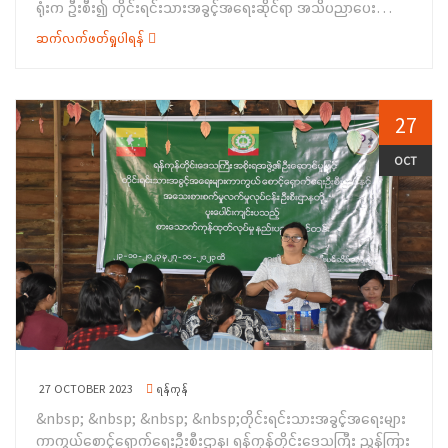
ရုံးက ဦးစီး၍ တိုင်းရင်းသားအခွင့်အရေးဆိုင်ရာ အသိပညာပေး
ဟောပြောခြင်းနှင့် ရပ်ရွာအခြေပြုအသက်မွေးဝမ်းကျောင်းပညာ
ဆက်လက်ဖတ်ရှုပါရန်
လိုအပ်ချက်တို့ကို ဆန်းစစ်စီမံခြင်းအစီအစဉ်ကို (၂၄-၁၀-၂၀၂၃) ရက်
နေ့တွင် ကရင်ပြည်နယ်၊ လှိုင်းဘွဲမြို့နယ်၊ မဲဆမိတ်ကျေးရွာ၌ ကျင်းပ
ပြုလုပ်ခဲ့ပါသည်။&nbsp; အခမ်းအနားတွင် တိုင်းရင်းသား
အခွင့်အရေးများကာကွယ်စောင့်ရှောက်ရေးဦးစီးဌာန၊ ကရင်ပြည်နယ်၊
27
ညွှန်ကြားရေးမှူးရုံးမှ ဒုတိယညွှန်ကြားရေးမှူး ဦးကျော်စိုးက
တိုင်းရင်းသားလူမျိုးများ၏ အခွင့်အရေးကာကွယ်စောင့်ရှောက်သည့်
OCT
ဥပဒေ၊ နည်းဥပဒေများအကြောင်း၊&nbsp; ရှေ့လုပ်ငန်းစဉ်များနှင့်
မဟာဗျူဟာကိစ္စများအားလည်းကောင်း၊ ပတ်ဝန်းကျင်ထိန်းသိမ်းရေး
ဦးစီးဌာနမှ လက်ထောက်ညွှန်ကြားရေးမှူး ဦးကျော်ဆန်းက
ပတ်ဝန်းကျင်စီမံခန့်ခွဲမှုနှင့် ရာသီ ဥတုပြောင်းလဲမှုဆိုင်ရာ ကိစ္စ ရပ်များ
အား တိုင်းရင်းသားပြည်သူများ အသိပညာအသိအမြင်များ တိုးပွားလာ
စေရန် ရှင်းလင်းဟောပြောခဲ့ပါသည်။ ဆက်လက်၍ လှိုင်းဘွဲမြို့နယ်၊
လူမှုဝန်ထမ်းဦးစီးဌာနမှ ဦးစီးမှူး ဦးစိုင်းရန်နိုင်က ကလေးသူငယ်
အခွင့်အရေးများ၊ ကလေးသူငယ်ကာကွယ်စောင့်ရှောက်ခြင်းဆိုင်ရာ
ကိစ္စများ၊ အမျိုးသမီး အခွင့်အရေးများ၊ နိုင်ငံသားအခွင့်အရေးများ၊ မ
သန်စွမ်းအခွင့်အရေးများ၊ လူမှုရေးပင်စင်များ၊ ကိုယ်ဝန်ဆောင်
27 OCTOBER 2023
ရန်ကုန်
အမျိုးသမီးများ ထောက်ပံ့ပေးမှုကိစ္စများအားလည်းကောင်း၊ ပြည်နယ်
&nbsp; &nbsp; &nbsp; &nbsp;တိုင်းရင်းသားအခွင့်အရေးများ
အသေးစား စက်မှုလက်မှုလုပ်ငန်းဦးစီးဌာနမှ ဒုတိယဦးစီးမှူး ဒေါ်နွယ်
ကာကွယ်စောင့်ရှောက်ရေးဦးစီးဌာန၊ ရန်ကုန်တိုင်းဒေသကြီး ညွှန်ကြား
နွယ်အောင်က ဦးစီးဌာနမှ ဖွင့်လှစ် ထားသော