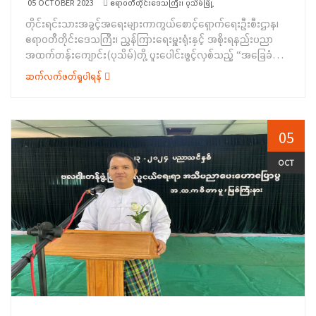
05 OCTOBER 2023
ဧရာဝတီတိုင်းဒေသကြီး၊ ပုသိမ်မြို့
တိုင်းရင်းသားအခွင့်အရေးများကာကွယ်စောင့်ရှောက်ရေးဦးစီးဌာန၊
ဧရာဝတီတိုင်းဒေသကြီး၊ ညွှန်ကြားရေးမှူးရုံးနှင့် အစိုးရနည်းပညာ
အထက်တန်းကျောင်း(ပုသိမ်)တို့ ပူးပေါင်းဖွင့်လှစ်သည့် “အခြေခံ
မော်တော်ဆိုင်ကယ်ပြုပြင်ထိန်းသိမ်းနည်းသင်တန်းဆင်းပွဲ
ဆက်လက်ဖတ်ရှုပါရန်
အခမ်းအနား”ကို (၂၉-၉-၂၀၂၃)ရက်နေ့ ညနေပိုင်း တွင် ပုသိမ်မြို့၊
အစိုးရနည်းပညာအထက်တန်းကျောင်း၊ ဧရာရတနာခန်းမ၌ ကျင်းပ
ပြုလုပ်ခဲ့ရာ အခမ်း အနားသို့ ဧရာဝတီတိုင်းဒေသကြီး အစိုးရအဖွဲ့ဝင်
တိုင်းရင်းသားရေးရာဝန်ကြီး ဦးစောလင်းခယ်၊ အစိုးရ နည်းပညာ
05
အထက်တန်းကျောင်း(ပုသိမ်)မှ ကျောင်းအုပ်ဆရာကြီး ဦးအေးမင်း
ထွန်း၊ ဧရာဝတီတိုင်း ဒေသကြီး ညွှန်ကြားရေးမှူးရုံးတာဝန်ခံ ဒုတိယ
OCT
ညွှန်ကြားရေးမှူး ဒေါ်စန်း၊ ပုသိမ်မြို့နယ် ကရင်စာပေနှင့် ယဉ်ကျေးမှု
အသင်းမှ ဥက္ကဋ္ဌနှင့်အဖွဲ့ဝင်များ၊&nbsp; သက်ဆိုင်ရာဝန်ထမ်းများနှင့်
သင်တန်းသားများ တက်ရောက်ခဲ့ ကြပါသည်။အခမ်းအနားတွင်
ဧရာဝတီတိုင်းဒေသကြီး အစိုးရအဖွဲ့ဝင် တိုင်းရင်းသားရေးရာဝန်ကြီး
ဦးစောလင်းခယ် က အဖွင့်အမှာစကားကိုလည်းကောင်း၊
ကျောင်းအုပ်ဆရာကြီး ဦးအေးမင်းထွန်းက သင်တန်းဆင်း အမှာ
စကားကိုလည်းကောင်း၊ တိုင်းရင်းသားအခွင့်အရေးများကာကွယ်စောင့်
ရှောက်ရေးဦးစီးဌာန ဧရာဝတီတိုင်း ဒေသကြီးမှ ဒုတိယညွှန်ကြားရေး
မှူး ဒေါ်စန်းက သင်တန်းဖွင့်လှစ်ဆောင်ရွက်ပြီးစီးမှု အခြေအနေကို