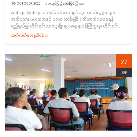
လည်းကောင်း ရှင်းလင်းပြောကြားခဲ့ပါသည်။ဆက်လက်၍ သင်တန်း
05 OCTOBER 2023
ကချင်ပြည်နယ်၊မြစ်ကြီးနား
တွင် ထူးချွန်ဆု(ပထမ၊ ဒုတိယ၊ တတိယ)ရရှိသူ သင်တန်းသားများအား
&nbsp; &nbsp; ကျောင်းသား၊ ကျောင်းသူ လူငယ်လူရွယ်များ
ဆုချီးမြှင့်ခြင်း၊ သင်တန်းသားများအား သင်တန်းဆင်းလက်မှတ်
အသိပညာ၊ ဗဟုသုတနှင့် ဗလငါးတန်ဖွံ့ဖြိုး တိုးတက်လာစေရန်
ပေးအပ်ခြင်း၊ သင်တန်းနည်းပြ ဆရာ/ ဆရာမများအား ဂုဏ်ပြု
ရည်ရွယ်၍ တိုင်းရင်းသားလူမျိုးများရေးရာဝန်ကြီးဌာန၊ တိုင်းရင်းသား
လက်ဆောင်ပေးအပ်ခြင်း အစီအစဉ်များကို ဆောင်ရွက်ခဲ့ပြီး&nbsp;
စာပေနှင့် ယဉ်ကျေးမှုဦးစီးဌာန၊ ခရိုင်ပြန်ကြားရေးနှင့် ပြည်သူ့
&nbsp;သင်တန်းသား တစ်ဦးက ကျေးဇူးတင်စကား ပြောကြားခဲ့
ဆက်လက်ဖတ်ရှုပါရန်
ဆက်ဆံရေးဦးစီးဌာနနှင့် ကချင်ပြည်နယ် စာကြည့်တိုက်များ ဖောင်
ပါသည်။ ထို့နောက် တိုင်းရင်းသားရေးရာဝန်ကြီးနှင့်အတူ ဌာနဆိုင်ရာ
ဒေးရှင်းအသင်းတို့ ပူးပေါင်း၍ မြစ်ကြီးနားမြို့၊ အခြေခံပညာ
တာဝန်ရှိသူများ၊ သင်တန်းနည်းပြဆရာ/ဆရာမများ၊ သင်တန်းသား
အထက်တန်း ကျောင်း (စီတာပူ)၌ ဗလငါးတန်ဖွံ့ဖြိုးရေး အသိပညာ
များ စုပေါင်းမှတ်တမ်းတင် ဓါတ်ပုံရိုက်ကူးခဲ့ပါသည်။
ပေးဟောပြောပွဲကို စက်တင်ဘာ ၂၇ ရက် နေ့ နံနက်ပိုင်းက ကျင်းပ
27
&nbsp;“အခြေခံမော်တော်ဆိုင်ကယ်ပြုပြင်ထိန်းသိမ်းနည်း
ပြုလုပ်ခဲ့ပါသည်။ ရှေးဦးစွာ ကချင်ပြည်နယ်၊ တိုင်းရင်းသားစာပေနှင့်
သင်တန်း”ကို (၁၁-၉-၂၀၂၃)ရက်နေ့မှ (၂၉-၉-၂၀၂၃) ရက်နေ့အထိ
ယဉ်ကျေးမှုဦးစီးဌာနမှ ဒုတိယပြည်နယ် ဦးစီးမှူး ဦးခင်မောင်ထွန်းက
SEP
(၁၅)ရက်ကြာ ဖွင့်လှစ်သင်ကြားပို့ချပေးခဲ့ခြင်းဖြစ်ပြီး
အဖွင့်အမှာစကားပြောကြားပြီး မြစ်ကြီးနားခရိုင်၊ ပြန်ကြားရေးနှင့်
သင်တန်းသား(၂၂)ဦး တက်ရောက် သင်ကြားခဲ့ကြောင်း သိရှိရပါသည်။
ပြည်သူ့ဆက်ဆံရေးဦးစီးဌာန၊ ဌာနမှူး ဦးကျော်ထက်က လူငယ်ရေးရာ
အသိပညာပေး ဟောပြောကာ ကချင်ပြည်နယ်စာကြည့်တိုက်များဖောင်
ဒေးရှင်း၊ ဥက္ကဋ္ဌ စာရေးဆရာ အကြီးကိုကို(ကသာ)က လူငယ်နှင့်
ကိုယ်ကျင့်တရား ခေါင်းစဉ်ဖြင့် အသိပညာပေးဟောပြောခဲ့ကြပါသည်။
ထို့နောက် ကျောင်းသား၊ ကျောင်းသူများက သိရှိလိုသည်များအား
မေးမြန်းခဲ့ကြရာ စာရေးဆရာ အကြီးကိုကို(ကသာ)နှင့် သက်ဆိုင်ရာ
တာဝန်ရှိသူများက ပြန်လည်ရှင်းလင်း ဖြေကြား ပေးခဲ့ကြပြီး
ပြန်ကြားရေးနှင့်ပြည်သူ့ဆက်ဆံရေးဦးစီးဌာန၊ ဌာနမှူး ဦးကျော်ထက်