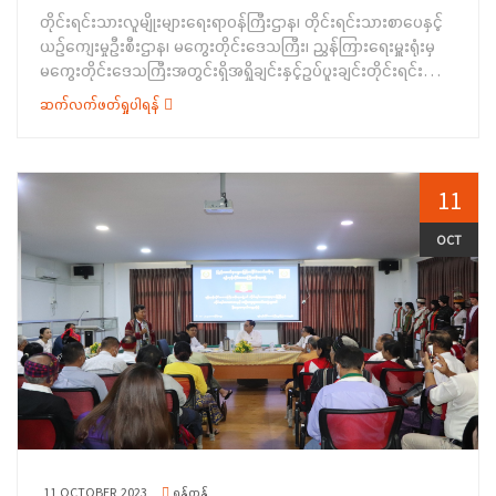
ကျောင်းသူ (၁၈)ဦးတို့က ပါဝင် ယှဉ်ပြိုင်ခဲ့ကြပါသည်။ အဲ့ဒီနောက်
တိုင်းရင်းသားလူမျိုးများရေးရာဝန်ကြီးဌာန၊ တိုင်းရင်းသားစာပေနှင့်
ကျောင်းပေါင်းစုံစာစီစာကုံး၊ ပန်းချီ၊ ကျပန်းစကားပြောပြိုင်ပွဲများ တွင်
ယဉ်ကျေးမှုဦးစီးဌာန၊ မကွေးတိုင်းဒေသကြီး၊ ညွှန်ကြားရေးမှူးရုံးမှ
ပထမဆု၊ ဒုတိယဆု၊ တတိယဆုနှင့် အထူးဆုရရှိသူများအား ဂုဏ်ပြုဆု
မကွေးတိုင်းဒေသကြီးအတွင်းရှိအရှိုချင်းနှင့်ဥပ်ပူးချင်းတိုင်းရင်းသား
များ ပေးအပ်ချီးမြှင့်ခဲ့ပြီး သက်ဆိုင်ရာ တာဝန်ရှိသူများနှင့် ဒိုင်အဖွဲ့ဝင်
စာပေနှင့်ယဉ်ကျေးမှုအသင်းအဖွဲ့များသို့တိုင်းရင်းသားပုံပြ၊ပုံပြင်
များအား ဂုဏ်ပြုမှတ်တမ်းလွှာများနှင့် အမှတ်တရ လက်ဆောင်ပစ္စည်း
ဆက်လက်ဖတ်ရှုပါရန်
စာအုပ်များပေးအပ်ပွဲအခမ်းအနားကို ၂၀၂၃ခုနှစ်၊ အောက်တို ဘာလ
များ ပေးအပ်ခဲ့ကြပါသည်။ ယင်းနောက် စာစီစာကုံးနှင့် ပန်းချီပြိုင်ပွဲ
၅ရက်နေ့ နံနက်ပိုင်းက တိုင်းရင်းသားလူမျိုးများရေးရာဝန်ကြီးဌာန၊
ဝင်များ၌ ရေးသားပုံဖော်ထားသည့် လက်ရာများအား နံရံကပ်ပြဘုတ်
တိုင်းရင်းသားစာပေနှင့်ယဉ်ကျေးမှုဦးစီးဌာန၊ မကွေးတိုင်းဒေသကြီး၊
တွင် ပြသထားရှိမှုများအား လေ့လာကြည့်ရှုခဲ့ကြကြောင်း သတင်းရရှိ
ညွှန်ကြားရေးမှူး အစည်းအဝေးခန်းမ၌ ကျင်းပပြုလုပ်ခဲ့ပါသည်။
11
ပါသည်။&nbsp;
ရှေးဦးစွာ မကွေးတိုင်းဒေသကြီးအစိုးရအဖွဲ့၊ တိုင်းရင်းသားရေးရာ
ဝန်ကြီး၊ ဦးထွန်းခင်က အဖွင့်အမှာစကားပြောကြားပြီး တိုင်းရင်းသား
OCT
စာပေနှင့်ယဉ်ကျေးမှုဦးစီးဌာန၊ မကွေးတိုင်းဒေသကြီး၊ ညွှန်ကြားရေး
မှူးရုံး တာဝန်ခံ ဒုတိယညွှန်ကြာရေးမှူး ဒေါ်ရီရီဝင်းက တိုင်းရင်းသား
ပုံပြ၊ ပုံပြင် စာအုပ်များပေးအပ်ရခြင်းရည်ရွယ်ချက်များ၊
တိုင်းရင်းသားလူမျိုးများဟူသော အဓိပ္ပါယ်၊ တိုင်းရင်းသားရေးရာ
ဟူသော အဓိပ္ပါယ်များ၊ တိုင်းရင်းသားဘာသာစာပေသင် Teaching
Assistant (TA)နှင့် Language Teacher (LT)ဆရာ၊ ဆရာမများ
လျှောက်လွှာများနှင့်ပတ်သက်၍ ရှင်းလင်းပြောကြားခဲ့ပါသည်။
ဆက်လက်ပြီး တိုင်းရင်းသားစာပေနှင့်ယဉ်ကျေးမှုဦးစီးဌာနမှ တာဝန်ရှိ
သူများက သက်ဆိုင်ရာ ဌာနလုပ်ဆောင်ချက်များ၊ တိုင်းရင်းသားစာပေ
နှင့်ယဉ်ကျေးမှု အသင်းအဖွဲ့များမှ အသင်းအဖွဲ့မှတ်ပုံတင်သက်တမ်း
11 OCTOBER 2023
ရန်ကုန်