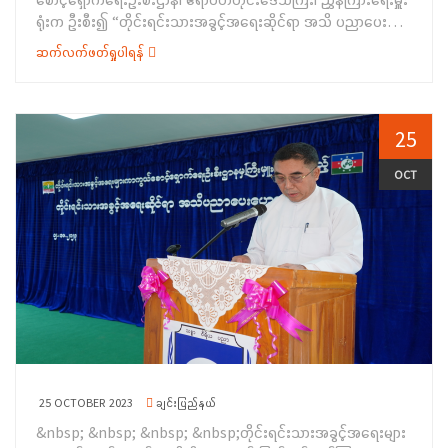
(၂၇-၁၀-၂၀၂၃) ရက်နေ့အထိ (၅) ရက်ကြာ သင်ကြားပို့ချပေးသွား
ရောက်ခဲ့ကြကြောင်း သိရှိရပါသည်။&nbsp;&nbsp;
ရုံးက ဦးစီး၍ “တိုင်းရင်းသားအခွင့်အရေးဆိုင်ရာ အသိ ပညာပေး
မည်ဖြစ်ပြီး သင်တန်းသား၊ သင်တန်းသူ စုစုပေါင်း (၃၀) ဦးတို့က
ဟောပြောခြင်းနှင့် ရပ်ရွာအခြေပြုအသက်မွေးဝမ်းကျောင်းပညာ
တက်ရောက်သင်ကြားသွားမည်ဖြစ်ပါသည်။ အဆိုပါ အခမ်းအနားသို့
ဆက်လက်ဖတ်ရှုပါရန်
လိုအပ်ချက်တို့ကို ဆန်းစစ်စီမံခြင်းအစီအစဉ်”ကို (၁၈-၁၀-၂၀၂၃)
ရန်ကုန်တိုင်းဒေသကြီး မှော်ဘီမြို့နယ် ကရင်စာပေနှင့်ယဉ်ကျေးမှု
ရက်နေ့တွင် ဧရာဝတီ တိုင်းဒေသကြီး၊ ကျောင်းကုန်းမြို့၊ မြို့နယ်
အသင်းမှ အတွင်းရေးမှူးနှင့် တာဝန်ရှိသူများလည်း တက်ရောက်ခဲ့ကြ
အထွေထွေအုပ်ချုပ်ရေးဦးစီးဌာန၊&nbsp; &nbsp; အစည်းအဝေး
ကြောင်း သိရှိရပါသည်။&nbsp;
ခန်းမ၌ ကျင်းပပြုလုပ်ခဲ့ပါသည်။ အခမ်းအနားတွင် တိုင်းဒေသကြီး
25
အစိုးရအဖွဲ့ဝင် တိုင်းရင်းသားရေးရာဝန်ကြီး ဦးစောလင်းခယ်က
အဖွင့်အမှာစကားပြောကြားခဲ့ပြီး ကျောင်းကုန်းမြို့နယ်အုပ်ချုပ်ရေးမှူး
OCT
ဦးစိုးဝင်းက မိတ်ဆက်စကား ပြောကြားခဲ့ပါသည်။ ဆက်လက်၍
လူမှုဝန်ထမ်းဦးစီးဌာန၊ တိုင်းဦးစီးမှူး ဒေါ်မြမာလာစိုးက
ကိုယ်ဝန်ဆောင်မိခင်များအခွင့်အရေး၊ အမျိုးသမီးအခွင့်အရေး၊
ကလေးသူငယ်အခွင့်အရေး၊မသန်စွမ်းအခွင့်အရေးများနှင့်လူမှုရေး
ပင်စင်စသည့်အကြောင်းအရာများကိုလည်းကောင်း၊ တိုင်းရင်းသား
အခွင့်အရေးများကာကွယ်စောင့်ရှောက်ရေးဦးစီးဌာန၊ဧရာဝတီတိုင်း
ဒေသကြီး၊ ညွှန်ကြားရေးမှူးရုံးမှ ဒုတိယညွှန်ကြားရေးမှူး ဒေါ်စန်းက
ဝန်ကြီးဌာနပေါ်ပေါက်လာပုံ၊ တိုင်းရင်းသား လူမျိုးများ၏အခွင့်အရေး
ကာကွယ်စောင့်ရှောက်သည့် ဥပဒေ၊ နည်းဥပဒေများအကြောင်းနှင့်
စစ်တမ်းကောက်ယူရသည့် ရည်ရွယ်ချက်များကိုလည်းကောင်း
25 OCTOBER 2023
ချင်းပြည်နယ်
အသိပညာပေး ရှင်းလင်းပြောကြားခဲ့ပါသည်။&nbsp; ဆက်လက်၍
&nbsp; &nbsp; &nbsp; &nbsp;တိုင်းရင်းသားအခွင့်အရေးများ
တိုင်းရင်းသားအခွင့်အရေးများကာကွယ်စောင့်ရှောက်ရေးဦးစီးဌာန၊