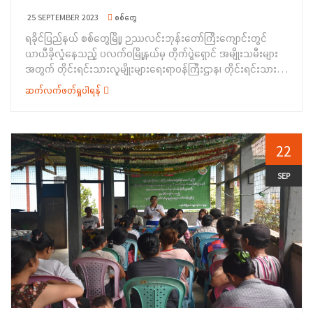
ကရင် တိုင်းရင်းသားစာပေနှင့်ယဉ်ကျေးမှုအသင်းက ကျေးဇူးတင်
25 SEPTEMBER 2023
စစ်တွေ
စကားပြန်လည်ပြောကြား၍ စုပေါင်းမှတ်တမ်းတင်ဓာတ်ပုံများ ရိုက်ကူး
ရခိုင်ပြည်နယ် စစ်တွေမြို့၊ ဉဿလင်းဘုန်းတော်ကြီးကျောင်းတွင်
ခဲ့ကြပါသည်။ အဆိုပါ တိုင်းရင်းသားပုံပြပုံပြင် စာအုပ်ပေးအပ်ပွဲတွင်
ယာယီခိုလှုံနေသည့် ပလက်ဝမြို့နယ်မှ တိုက်ပွဲရှောင် အမျိုးသမီးများ
ပိုးကရင်၊ စကောကရင်၊ ရခိုင်နှင့် အရှိုချင်း ပုံပြပုံပြင်စာအုပ်စုစုပေါင်း
အတွက် တိုင်းရင်းသားလူမျိုးများရေးရာဝန်ကြီးဌာန၊ တိုင်းရင်းသား
(၂၄၇၁၄)အုပ်ကို ပေးအပ်ခဲ့ကြောင်း သတင်းရရှိပါသည်။
အခွင့်အရေးများကာကွယ်စောင့်ရှောက်ရေးဦးစီးဌာန၊ ရခိုင်ပြည်နယ်၊
ဆက်လက်ဖတ်ရှုပါရန်
ညွှန်ကြားရေးမှူး ရုံးက&nbsp; ဦးဆောင်၍&nbsp; “ မြန်မာမုန့်
အမျိုးမျိုးနှင့် လူသုံးကုန်ပစ္စည်းထုတ်လုပ်နည်းသင်တန်း”ဖွင့်ပွဲ
အခမ်းအနားကို (၂၁-၉-၂၀၂၃) ရက်နေ့နံနက်(၈:၃၀)နာရီအချိန်
တွင်&nbsp; တိုင်းရင်းသားလူမျိုးများရေးရာ ဝန်ကြီးဌာန၊ ရခိုင်ပြည်
22
နယ်၊ ညွှန်ကြားရေးမှူးရုံး၌ ကျင်းပခဲ့ပါသည်။အခမ်းအနားတွင်
ရခိုင်ပြည်နယ်အစိုးရအဖွဲ့၊ တိုင်းရင်းသားရေးရာဝန်ကြီး ဦးတင်လှက
SEP
အဖွင့်အမှာစကားပြောကြားခြင်း၊ ဉဿလင်းကျောင်းတိုက် ဆရာတော်
က အဖွင့်ဩဝါဒ စကားမြွတ် ကြားခြင်း၊ တိုင်းရင်းသားစာပေနှင့်
ယဉ်ကျေးမှုဦးစီးဌာန ရခိုင်ပြည်နယ်၊ ညွှန်ကြားရေးမှူးရုံးမှ&nbsp;
ညွှန်ကြားရေးမှူး ဦးကျော်အောင်ဝင်းက နှုတ်ခွန်းဆက်အမှာစကားပြော
ကြားခြင်း၊ တိုင်းရင်းသားအခွင့် အရေးများကာကွယ်စောင့်ရှောက်ရေး
ဦးစီးဌာန၊ ရခိုင်ပြည်နယ်၊ ညွှန်ကြားရေးမှူးရုံးမှ&nbsp; ဒုတိယညွှန်
ကြားရေးမှူး ဒေါ်သိန်းဦးက သင်တန်းဖွင့်လှစ်ရသည့် ရည်ရွယ်ချက်နှင့်
ဆောင်ရွက်ထားရှိမှုများကို ရှင်းလင်း ပြောကြားခဲ့ပြီးနောက်&nbsp;