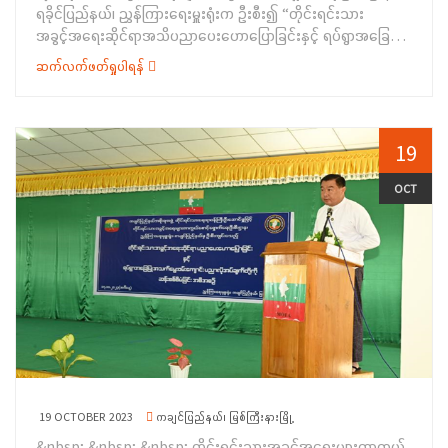
ပေးအပ်ခဲ့ပြီးနောက် အခမ်းအနားကို ရုတ်သိမ်းခဲ့ပါသည်။
ရခိုင်ပြည်နယ်၊ ညွှန်ကြားရေးမှူးရုံးက ဦးစီး၍ “တိုင်းရင်းသား
အဆိုပါ အခမ်းအနားသို့ ဌာနဆိုင်ရာမှ တာဝန်ရှိသူများ၊ ဟားခါး
အခမ်းအနားသို့ မြို့နယ် ကရင်စာပေနှင့်ယဉ်ကျေးမှုကော်မတီဝင်များ
အခွင့်အရေးဆိုင်ရာအသိပညာပေးဟောပြောခြင်းနှင့် ရပ်ရွာအခြေပြု
တက္ကသိုလ်တွင် တာဝန်ထမ်းဆောင်နေကြသော ဆရာ/ဆရာမများ၊ စီမံ
လည်း တက်ရောက်ခဲ့ကြကြောင်းသိရှိရပါသည်။&nbsp;
အသက်မွေးဝမ်းကျောင်းပညာလိုအပ်ချက်တို့ကို ဆန်းစစ်စီမံခြင်း
ရေးရာဝန်ထမ်းများ၊ တိုင်းရင်းသားဒေသများမှ လာရောက်ပညာသင်ယူ
ဆက်လက်ဖတ်ရှုပါရန်
အစီအစဉ်” ကို မောင်တောမြို့နယ်၊ မကျည်းကုန်းကျေးရွာ ဓမ္မသုခ
နေသော တိုင်းရင်းသားကျောင်းသားကျောင်းသူများ&nbsp; တက်
ဘုန်းတော်ကြီးကျောင်းတွင် ၂၅-၁၀-၂၀၂၃ ရက်နေ့၌ ကျင်းပပြုလုပ်ခဲ့
ရောက်ခဲ့ကြ ကြောင်း သိရှိရပါသည်။
ပါသည်။&nbsp;&nbsp; &nbsp; &nbsp; &nbsp;အခမ်းအနား
တွင် မောင်တောမြို့နယ်၊ ဝေသာလီရပ်ကွက်မှ ရပ်မိရပ်ဖဦးစံမောင်
19
သိန်းနှင့် သက် တိုင်းရင်းသားစာပေနှင့်ယဉ်ကျေးမှုအသင်း ဥက္ကဋ္ဌ
ဦးဦးဘဦးတို့က ကြိုဆိုနှုတ်ခွန်းဆက် အမှာစကား ပြောကြားခဲ့ပါသည်။
OCT
ဆက်လက်၍ လူမှုဝန်ထမ်းဦးစီးဌာန၊ ဒုတိယညွှန်ကြားရေးမှူး ဒေါ်စိန်
သန်းကြည်က အမျိုးသမီးအခွင့်အရေး၊ မသန်စွမ်းအခွင့်အရေး၊
ကလေးသူငယ်အခွင့် အရေး၊ သက်ကြီးရွယ်အိုအခွင့်အရေး၊ ရှေးဦး
အရွယ် ကလေးသူငယ်ပြုစုပျိုးထောင်ရေးနှင့်ဖွံ့ဖြိုး ရေးဆိုင်ရာမူဝါဒ
တို့ကိုလည်းကောင်း၊ လူမှုဝန်ထမ်းဦးစီးဌာနဦးစီးအရာရှိ ဦးဝေယံ
အောင်က လူမှုရေးရာဖြစ်ရပ်စီမံခန့်ခွဲမှု ကိစ္စရပ်များကို လည်းကောင်း၊
တိုင်းရင်းသားအခွင့်အရေးများ ကာကွယ်စောင့်ရှောက်ရေးဦးစီးဌာန၊
ရခိုင်ပြည်နယ်၊ ညွှန်ကြားရေးမှူးရုံးမှ ဒုတိယဦးစီးမှူး ဦးမောင်သန်းဦး
က တိုင်းရင်းသားလူမျိုးများရေးရာဝန်ကြီးဌာန မိတ်ဆက်၊ ဖွဲ့စည်းပုံ
အခြေခံဥပဒေပါ တိုင်းရင်းသားအခွင့်အရေး၊ နိုင်ငံသားအခွင့်အရေး
19 OCTOBER 2023
ကချင်ပြည်နယ်၊ မြစ်ကြီးနားမြို့
များကိုလည်းကောင်း၊ ဒုတိယညွှန်ကြားရေးမှူး ဒေါ်သိန်းဦးက
&nbsp; &nbsp; &nbsp; တိုင်းရင်းသားအခွင့်အရေးများကာကွယ်