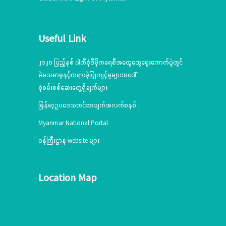
Useful Link
၂၀၂၀ ပြည့်နှစ် ပါတီစုံဒီမိုကရေစီအထွေထွေရွေးကောက်ပွဲတွင်
မဲမသမာမှုနှင့်တရားမဲ့ပြုကျင့်မှုများအပေါ်
စုံစမ်းစစ်ဆေးတွေ့ရှိချက်များ
မြန်မာ့ဥပဒေသတင်းအချက်အလက်စနစ်
Myanmar National Portal
ဝန်ကြီးဌာန website များ
Location Map