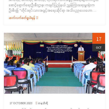
“ရာသီဥတုပြောင်းလဲမှုလျော့ချဖို့ ပတ်ဝန်းကျင် ထိန်းသိမ်းကာကွယ်စို့”
စောင့်ရှောက်ရေးဦးစီးဌာန၊ ကချင်ပြည်နယ် ညွှန်ကြားရေးမှူးရုံးက
ခေါင်းစဉ် ဖြင့်လည်းကောင်း၊ လက်ထောက်ညွှန်ကြားရေးမှူး ဒေါ်မီမီ
ဦးစီး၍ “တိုင်းရင်းသားအခွင့်အရေးဆိုင်ရာ အသိပညာပေးဟောပြော
ဝင်းရွှေက တိုင်းရင်းသားလူမျိုးများ၏ အခွင့်အရေးကာကွယ်
ခြင်းနှင့် ရပ်ရွာအခြေပြု အသက်မွေးဝမ်းကျောင်းပညာ လိုအပ်ချက်
စောင့်ရှောက်သည့် ဥပဒေကိုလည်းကောင်း၊ မောင်တောခရိုင်
ဆက်လက်ဖတ်ရှုပါရန်
တို့ကို ဆန်းစစ်စီမံခြင်း” အစီအစဉ်ကို ၁၇-၁၀-၂၀၂၃ ရက်နေ့တွင်
ပြန်ကြားရေး နှင့်ပြည်သူ့ဆက်ဆံရေးဦးစီးဌာန၊ ခရိုင်ဦးစီးမှူး၊
မြစ်ကြီးနားမြို့နယ်၊&nbsp; &nbsp; မန်ခိန်ရပ်ကွက်၊ တိုင်းရင်းသား
လက်ထောက်ညွှန်ကြားရေးမှူး ဦးမြင့်ခိုင်က ကျေးလက်နေပြည်သူများ
လူမျိုးများရေးရာဝန်ကြီးဌာန၊ ညွှန်ကြားရေးမှူးရုံးအစည်းအဝေး
အသိပညာဗဟုသုတရရှိရေး ကိစ္စရပ်များကိုလည်းကောင်း အသိပညာ
ခန်းမ၌ ကျင်းပပြုလုပ်ခဲ့ပါသည်။ အခမ်းအနားတွင်&nbsp;
17
ပေးဟောပြောခဲ့ပါသည်။ ထို့နောက် ဒုတိယညွှန်ကြားရေးမှူး
ကချင်ပြည်နယ်အစိုးရအဖွဲ့ဝင်၊ တိုင်းရင်းသားရေးရာဝန်ကြီး ဦးကျော်
ဦးဆောင်၍ ရပ်ရွာအခြေပြုအသက်မွေးဝမ်းကျောင်း ပညာလိုအပ်မှု
မင်းခိုင်က အဖွင့်အမှာစကားပြောကြားခဲ့ပြီး၊ တိုင်းရင်းသား
OCT
ဆန်းစစ်ချက်စစ်တမ်းများကို ကောက်ယူခဲ့ရာ ဒေသခံတိုင်းရင်းသား
အခွင့်အရေးများကာကွယ်စောင့်ရှောက်ရေးဉီးစီးဌာန၊ကချင်ပြည်နယ်
(၆၀)ဦး တို့မှ ဖြေဆိုခဲ့ကြပါသည်။ အခမ်းအနားသို့ ဒေသခံ
ညွှန်ကြားရေးမှူးရုံးမှညွှန်ကြားရေးမှူးဦးရန်နိုင်လွင်ကဝန်ကြီးဌာန
တိုင်းရင်းသားများဖြစ်သည့် ရခိုင်၊ သက်နှင့် မြို တိုင်းရင်းသားစာပေ
အကြောင်းမိတ်ဆက်ခြင်းနှင့်နှုတ်ခွန်းဆက် စကားပြောကြားခဲ့ပါသည်။
နှင့်ယဉ်ကျေးမှုအသင်းဝင်များ၊ ဌာနဆိုင်ရာတာဝန်ရှိသူများ တက်
ထို့နောက် တိုင်းရင်းသားရေးရာဝန်ကြီး ဦးကျော်မင်းခိုင်က တက်
ရောက်ခဲ့ကြပါသည်။
ရောက်လာသည့် တိုင်းရင်းသားမျိုးနွယ်စုများအား Skynet စက်တစ်စုံ
စီ အားလည်းကောင်း၊ တိုင်းရင်းသားအခွင့်အရေးများ ကာကွယ်
စောင့်ရှောက်ရေးဉီးစီးဌာန၊ ကချင်ပြည်နယ် ညွှန်ကြားရေးမှူးရုံးမှ ညွှန်
ကြားရေးမှူး ဦးရန်နိုင်လွင်က&nbsp; တိုင်းရင်း သားလူမျိုး
များ၏အခွင့်အရေး ကာကွယ်စောင့်ရှောက်သည့်ဥပဒေ၊ နည်းဥပဒေ
များ(ဂျိန်းဖော့နှင့်ရဝမ်) ဘာသာပြန်စာအုပ် (၁၀၀) အုပ်စီတို့အား
17 OCTOBER 2023
တနင်္သာရီ
လည်းကောင်း ပေးအပ်ခဲ့ပါသည်။&nbsp; &nbsp; &nbsp;