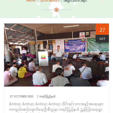
Home
သတင်းမီဒီယာ
အခြားသတင်းများ
27
OCT
27 OCTOBER 2023
ကရင်ပြည်နယ်
&nbsp; &nbsp; &nbsp; &nbsp; တိုင်းရင်းသားအခွင့်အရေးများ
ကာကွယ်စောင့်ရှောက်ရေးဦးစီးဌာန၊ ကရင်ပြည်နယ် ညွှန်ကြားရေးမှူး