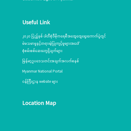
မေးခွန်းများကို ရှင်းလင်းပြောကြားခဲ့ပါသည်။ ထို့နောက် တက်
ရောက်လာကြသော ကျောင်းသား၊ ကျောင်းသူများအား ဗလငါးတန်နှင့်
ပြည့်စုံသော ကျောင်းသား၊ သူများ ဖြစ်လာစေရန် ရည်ရွယ်၍ ဒေသန္တရ
ဗဟုသုတဆိုင်ရာ မေးခွန်း များကို ဒုတိယညွှန်ကြားရေးမှူး ဦးကျော်စိုး
Useful Link
မှ ကျောင်းသား၊ သူများအား မေးမြန်းခြင်းနှင့် ဖြေဆိုနိုင်သူများအား
ဆုလက်ဆောင်ပစ္စည်းများ ပေးအပ်ချီးမြှင့်ခဲ့ပါသည်။ ဆက်လက်၍
၂၀၂၀ ပြည့်နှစ် ပါတီစုံဒီမိုကရေစီအထွေထွေရွေးကောက်ပွဲတွင်
ရပ်ရွာအခြေပြုအသက်မွေးဝမ်းကျောင်းပညာလိုအပ်ချက်စစ်တမ်း
မဲမသမာမှုနှင့်တရားမဲ့ပြုကျင့်မှုများအပေါ်
ကောက် ယူခဲ့ရာ တက်ရောက်လာကြသော ဒေသခံတိုင်းရင်းသား (၉၃)
စုံစမ်းစစ်ဆေးတွေ့ရှိချက်များ
ဦးတို့က ဖြေဆိုခဲ့ကြပါသည်။ အခမ်းအနားသို့ ကရင်ပြည်နယ်စာပေနှင့်
ယဉ်ကျေးမှုအသင်းအဖွဲ့များမှ အဖွဲ့ဝင်များလည်း တက် ရောက်ခဲ့ကြ
မြန်မာ့ဥပဒေသတင်းအချက်အလက်စနစ်
ကြောင်း သိရှိရပါသည်။
Myanmar National Portal
ဝန်ကြီးဌာန website များ
Location Map