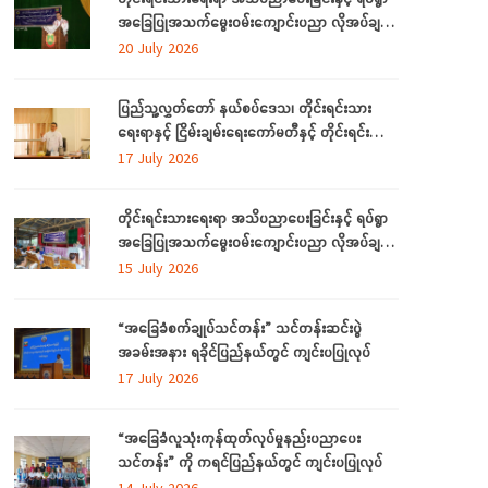
အခြေပြုအသက်မွေးဝမ်းကျောင်းပညာ လိုအပ်ချက်
များကို ဆန်းစစ်စီမံခြင်း အစီအစဉ်ကို ပဲခူးတိုင်း
20 July 2026
ဒေသကြီးတွင် ကျင်းပပြုလုပ်
ပြည်သူ့လွှတ်တော် နယ်စပ်ဒေသ၊ တိုင်းရင်းသား
ရေးရာနှင့် ငြိမ်းချမ်းရေးကော်မတီနှင့် တိုင်းရင်းသား
လူမျိုးများရေးရာဝန်ကြီးဌာနတို့ တွေ့ဆုံဆွေးနွေး
17 July 2026
တိုင်းရင်းသားရေးရာ အသိပညာပေးခြင်းနှင့် ရပ်ရွာ
အခြေပြုအသက်မွေးဝမ်းကျောင်းပညာ လိုအပ်ချက်
တို့ကို ဆန်းစစ်စီမံခြင်း အစီအစဉ်ကို ပဲခူးတိုင်းဒေသ
15 July 2026
ကြီးတွင် ကျင်းပပြုလုပ်
“အခြေခံစက်ချုပ်သင်တန်း” သင်တန်းဆင်းပွဲ
အခမ်းအနား ရခိုင်ပြည်နယ်တွင် ကျင်းပပြုလုပ်
17 July 2026
“အခြေခံလူသုံးကုန်ထုတ်လုပ်မှုနည်းပညာပေး
သင်တန်း” ကို ကရင်ပြည်နယ်တွင် ကျင်းပပြုလုပ်