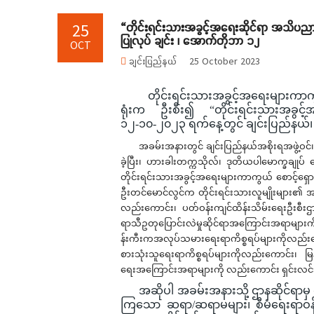
“တိုင်းရင်းသားအခွင့်အရေးဆိုင်ရာ အသိပညာ
25
ပြုလုပ် ချင်း ၊ အောက်တိုဘာ ၁၂
OCT
ချင်းပြည်နယ်
25 October 2023
တိုင်းရင်းသားအခွင့်အရေးများကာကွယ်စေ
ရုံးက ဦးစီး၍ “တိုင်းရင်းသားအခွင
၁၂-၁၀-၂၀၂၃ ရက်နေ့တွင် ချင်းပြည်နယ်၊
အခမ်းအနားတွင် ချင်းပြည်နယ်အစိုးရအဖွဲ့ဝင
ခဲ့ပြီး၊ ဟားခါးတက္ကသိုလ်၊ ဒုတိယပါမောက္ခချုပ
တိုင်းရင်းသားအခွင့်အရေးများကာကွယ် စောင့်ရှောက်
ဦးတင်မောင်လွင်က တိုင်းရင်းသားလူမျိုးများ၏
လည်းကောင်း၊ ပတ်ဝန်းကျင်ထိန်းသိမ်းရေးဦးစီးဌာန၊
ရာသီဥတုပြောင်းလဲမှုဆိုင်ရာအကြောင်းအရာများက
န်းကီးကအလုပ်သမားရေးရာကိစ္စရပ်များကိုလည်းက
စားသုံးသူရေးရာကိစ္စရပ်များကိုလည်းကောင်း၊ မြန်မာနိ
ရေးအကြောင်းအရာများကို လည်းကောင်း ရှင်းလင်
အဆိုပါ အခမ်းအနားသို့ ဌာနဆိုင်ရာမှ 
ကြသော ဆရာ/ဆရာမများ၊ စီမံရေးရာဝန်