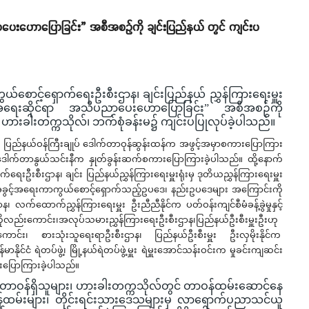
ပေးဟောပြောခြင်း” အစီအစဉ်ကို ချင်းပြည်နယ် တွင် ကျင်းပ
ာင့်ရှောက်ရေးဦးစီးဌာန၊ ချင်းပြည်နယ် ညွှန်ကြားရေးမှူး
့်အရေးဆိုင်ရာ အသိပညာပေးဟောပြောခြင်း” အစီအစဉ်ကို
 ဟားခါးတက္ကသိုလ်၊ ဘက်စုံခန်းမ၌ ကျင်းပပြုလုပ်ခဲ့ပါသည်။
်၊ ပြည်နယ်ဝန်ကြီးချုပ် ဒေါက်တာဝုန်ဆွန်းထန်က အဖွင့်အမှာစကားပြောကြား
် ဒေါက်တာနွယ်သင်းနီက နှုတ်ခွန်းဆက်စကားပြောကြားခဲ့ပါသည်။ ထို့နောက်
ရေးဦးစီးဌာန၊ ချင်း ပြည်နယ်ညွှန်ကြားရေးမှူးရုံးမှ ဒုတိယညွှန်ကြားရေးမှူး
 အခွင့်အရေးကာကွယ်စောင့်ရှောက်သည့်ဥပဒေ၊ နည်းဥပဒေများ အကြောင်းကို
 လက်ထောက်ညွှန်ကြားရေးမှူး ဦးညီညီနိုင်က ပတ်ဝန်းကျင်စီမံခန့်ခွဲမှုနှင့်
ိုလည်းကောင်း၊အလုပ်သမားညွှန်ကြားရေးဦးစီးဌာန၊ပြည်နယ်ဦးစီးမှူးဦးဟု
ောင်း၊ စားသုံးသူရေးရာဦးစီးဌာန၊ ပြည်နယ်ဦးစီးမှူး ဦးလှမိုးနိုင်က
ုင်ငံ ရဲတပ်ဖွဲ့၊ မြို့နယ်ရဲတပ်ဖွဲ့မှူး ရဲမှူးအောင်သန်းဝင်းက မှုခင်းကျဆင်း
းပြောကြားခဲ့ပါသည်။
တာဝန်ရှိသူများ၊ ဟားခါးတက္ကသိုလ်တွင် တာဝန်ထမ်းဆောင်နေ
ထမ်းများ၊ တိုင်းရင်းသားဒေသများမှ လာရောက်ပညာသင်ယူ