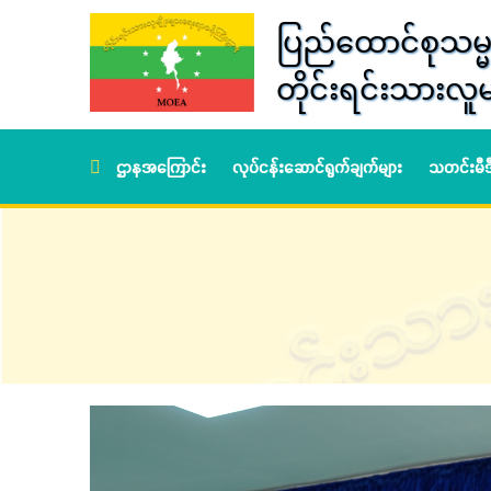
ပြည်ထောင်စုသမ္မ
တိုင်းရင်းသားလူမ
ဌာနအကြောင်း
လုပ်ငန်းဆောင်ရွက်ချက်များ
သတင်းမီ