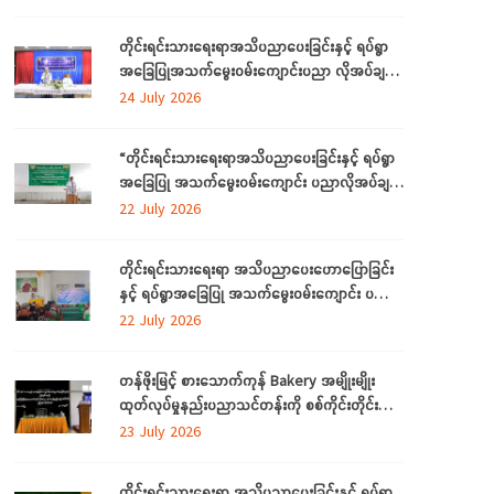
ဒေသကြီးတွင် ကျင်းပပြုလုပ်
တိုင်းရင်းသားရေးရာအသိပညာပေးခြင်းနှင့် ရပ်ရွာ
အခြေပြုအသက်မွေးဝမ်းကျောင်းပညာ လိုအပ်ချက်
တို့ကို ဆန်းစစ်စီမံခြင်းအစီအစဉ်ကို ဧရာဝတီတိုင်း
24 July 2026
ဒေသကြီးတွင် ကျင်းပပြုလုပ်
“တိုင်းရင်းသားရေးရာအသိပညာပေးခြင်းနှင့် ရပ်ရွာ
အခြေပြု အသက်မွေးဝမ်းကျောင်း ပညာလိုအပ်ချက်
ဆန်းစစ်စီမံခြင်း အစီအစဉ်” နှင့် “အခြေခံစက်ချုပ်
22 July 2026
သင်တန်း” ကို ရန်ကုန်တိုင်းဒေသကြီးတွင် ကျင်းပ
ပြုလုပ်
တိုင်းရင်းသားရေးရာ အသိပညာပေးဟောပြောခြင်း
နှင့် ရပ်ရွာအခြေပြု အသက်မွေးဝမ်းကျောင်း ပညာ
လိုအပ်ချက်တို့ကို ဆန်းစစ်စီမံခြင်း အစီအစဉ်ကို
22 July 2026
မွန်ပြည်နယ်တွင် ကျင်းပပြုလုပ်
တန်ဖိုးမြင့် စားသောက်ကုန် Bakery အမျိုးမျိုး
ထုတ်လုပ်မှုနည်းပညာသင်တန်းကို စစ်ကိုင်းတိုင်း
ဒေသကြီး၊ လဟယ်မြို့၌ ဖွင့်လှစ်
23 July 2026
တိုင်းရင်းသားရေးရာ အသိပညာပေးခြင်းနှင့် ရပ်ရွာ