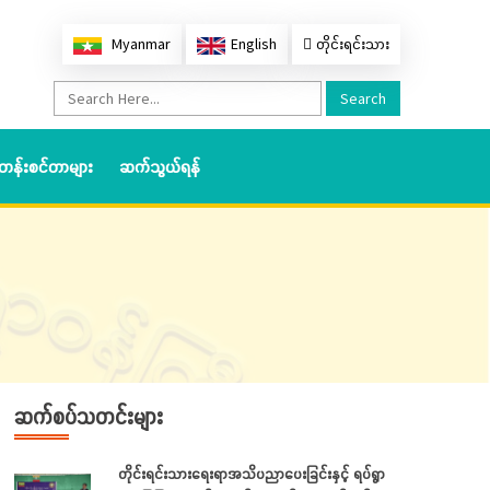
Myanmar
English
တိုင်းရင်းသား
Search
တန်းစင်တာများ
ဆက်သွယ်ရန်
ဆက်စပ်သတင်းများ
တိုင်းရင်းသားရေးရာအသိပညာပေးခြင်းနှင့် ရပ်ရွာ