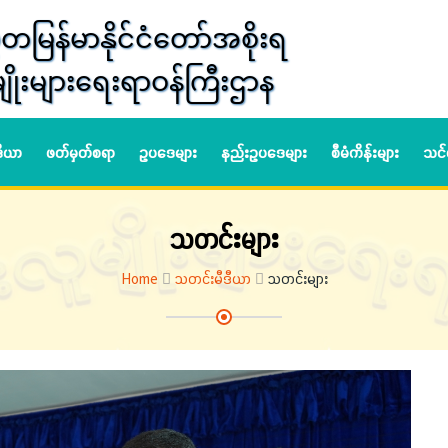
တမြန်မာနိုင်ငံတော်အစိုးရ
ျိုးများရေးရာဝန်ကြီးဌာန
ဒီယာ
ဖတ်မှတ်စရာ
ဥပဒေများ
နည်းဥပဒေများ
စီမံကိန်းများ
သင်
သတင်းများ
Home
သတင်းမီဒီယာ
သတင်းများ