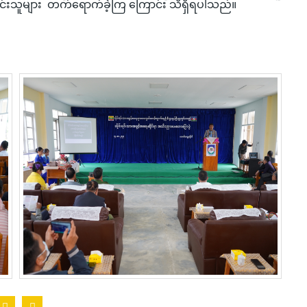
်းသူများ တက်ရောက်ခဲ့ကြ ကြောင်း သိရှိရပါသည်။