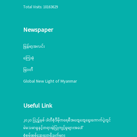
Total Visits: 10163629
Newspaper
မြန်မာ့အလင်း
ကြေးမုံ
မြဝတီ
Global New Light of Myanmar
Useful Link
၂၀၂၀ ပြည့်နှစ် ပါတီစုံဒီမိုကရေစီအထွေထွေရွေးကောက်ပွဲတွင်
မဲမသမာမှုနှင့်တရားမဲ့ပြုကျင့်မှုများအပေါ်
စုံစမ်းစစ်ဆေးတွေ့ရှိချက်များ