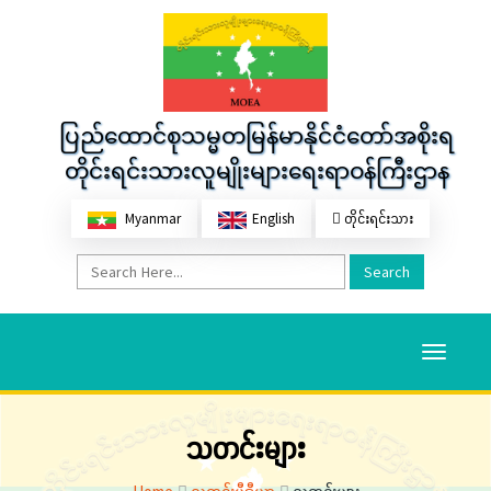
ပြည်ထောင်စုသမ္မတမြန်မာနိုင်ငံတော်အစိုးရ
တိုင်းရင်းသားလူမျိုးများရေးရာဝန်ကြီးဌာန
Myanmar
English
တိုင်းရင်းသား
Search
Toggle
navigati
သတင်းများ