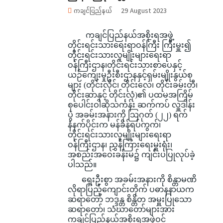
ကချင်ပြည်နယ်
29 August 2023
ကချင်ပြည်နယ်အစိုးရအဖွဲ့
တိုင်းရင်းသားရေးရာဝန်ကြီး ကြီးမှူး၍
တိုင်းရင်းသားလူမျိုးများရေးရာ
ဝန်ကြီးဌာန၊တိုင်းရင်းသားစာပေနှင့်
ယဉ်ကျေးမှုဦးစီးဌာနနှင့်ရှမ်းမျိုးနွယ်စု
များ (တိုင်းလိုင်၊ တိုင်းလေ၊ တိုင်းခမ်းတီ၊
တိုင်းဆာနှင့် တိုင်းလုံ)၏ ပထမအကြိမ်
စုပေါင်းဝါဆိုသင်္ကန်း ဆက်ကပ် လှူဒါန်း
ပွဲ အခမ်းအနားကို သြဂုတ် (၂၂) ရက်
နံနက်ပိုင်းက မန်ခိန်ရပ်ကွက်၊
တိုင်းရင်းသားလူမျိုးများရေးရာ
ဝန်ကြီးဌာန၊ ညွှန်ကြားရေးမှူးရုံး၊
အစည်းအဝေးခန်းမ၌ ကျင်းပပြုလုပ်ခဲ့
ပါသည်။
ရှေးဦးစွာ အခမ်းအနားကို စိန္တာမဏိ
လိုရာပြည့်ကျောင်းတိုက် ပဓာနနာယက
ဆရာတော် ဘဒ္ဒန္တ စိန္တိတ အမှူးပြု‌သော
ဆရာတော်၊ သံဃာတော်များအား
ကချင်ပြည်နယ်အစိုးရအဖွဲ့ဝင်