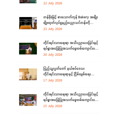
အသက်မွေးဝမ်းကျောင်း ပညာလိုအပ်ချက်တို့
22 July 2026
ကို ဆန်းစစ်စီမံခြင်း အစီအစဉ်ကို
မွန်ပြည်နယ်တွင် ကျင်းပပြုလုပ်
တန်ဖိုးမြင့် စားသောက်ကုန် Bakery အမျိုး
မျိုးထုတ်လုပ်မှုနည်းပညာသင်တန်းကို
စစ်ကိုင်းတိုင်းဒေသကြီး၊ လဟယ်မြို့၌ ဖွင့်လှစ်
23 July 2026
တိုင်းရင်းသားရေးရာ အသိပညာပေးခြင်းနှင့်
ရပ်ရွာအခြေပြုအသက်မွေးဝမ်းကျောင်းပညာ
လိုအပ်ချက်များကို ဆန်းစစ်စီမံခြင်း
20 July 2026
အစီအစဉ်ကို ပဲခူးတိုင်းဒေသကြီးတွင် ကျင်းပ
ပြုလုပ်
ပြည်သူ့လွှတ်တော် နယ်စပ်ဒေသ၊
တိုင်းရင်းသားရေးရာနှင့် ငြိမ်းချမ်းရေး
ကော်မတီနှင့် တိုင်းရင်းသားလူမျိုးများရေးရာ
17 July 2026
ဝန်ကြီးဌာနတို့ တွေ့ဆုံဆွေးနွေး
တိုင်းရင်းသားရေးရာ အသိပညာပေးခြင်းနှင့်
ရပ်ရွာအခြေပြုအသက်မွေးဝမ်းကျောင်းပညာ
လိုအပ်ချက်တို့ကို ဆန်းစစ်စီမံခြင်း အစီအစဉ်
15 July 2026
ကို ပဲခူးတိုင်းဒေသကြီးတွင် ကျင်းပပြုလုပ်