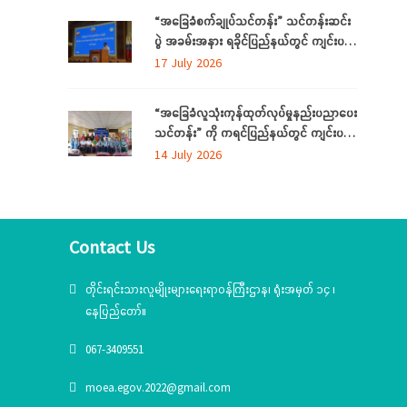
“အခြေခံစက်ချုပ်သင်တန်း” သင်တန်းဆင်း
ပွဲ အခမ်းအနား ရခိုင်ပြည်နယ်တွင် ကျင်းပ
ပြုလုပ်
17 July 2026
“အခြေခံလူသုံးကုန်ထုတ်လုပ်မှုနည်းပညာပေး
သင်တန်း” ကို ကရင်ပြည်နယ်တွင် ကျင်းပ
ပြုလုပ်
14 July 2026
Contact Us
တိုင်းရင်းသားလူမျိုးများရေးရာဝန်ကြီးဌာန၊ ရုံးအမှတ် ၁၄ ၊
နေပြည်တော်။
067-3409551
moea.egov.2022@gmail.com