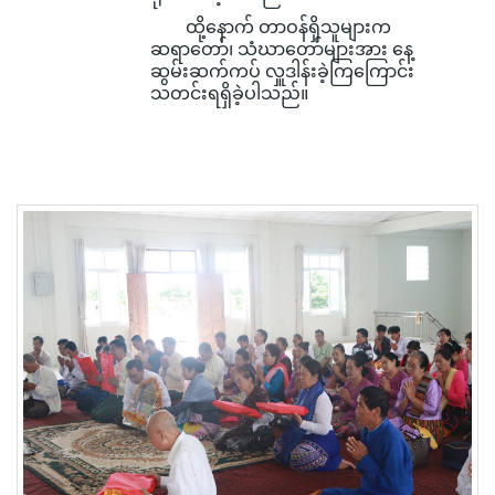
ထို့နောက် တာဝန်ရှိသူများက
ဆရာတော်၊ သံဃာတော်များအား နေ့
ဆွမ်းဆက်ကပ် လှူဒါန်းခဲ့ကြကြောင်း
သတင်းရရှိခဲ့ပါသည်။