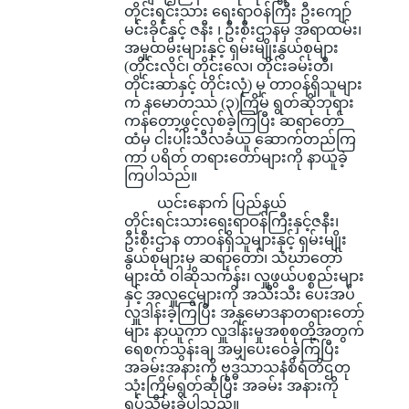
တိုင်းရင်းသား ရေးရာဝန်ကြီး ဦးကျော်
မင်းခိုင်နှင့် ဇနီး ၊ ဦးစီးဌာနမှ အရာထမ်း၊
အမှုထမ်းများနှင့် ရှမ်းမျိုးနွယ်စုများ
(တိုင်းလိုင်၊ တိုင်းလေ၊ တိုင်းခမ်းတီ၊
တိုင်းဆာနှင့် တိုင်းလုံ) မှ တာဝန်ရှိသူများ
က နမောတဿ (၃)ကြိမ် ရွတ်ဆိုဘုရား
ကန်တော့ဖွင့်လှစ်ခဲ့ကြပြီး ဆရာတော်
ထံမှ ငါးပါးသီလခံယူ ဆောက်တည်ကြ
ကာ ပရိတ် တရားတော်များကို နာယူခဲ့
ကြပါသည်။
ယင်းနောက် ပြည်နယ်
တိုင်းရင်းသားရေးရာဝန်ကြီးနှင့်ဇနီး၊
ဦးစီးဌာန တာဝန်ရှိသူများနှင့် ရှမ်းမျိုး
နွယ်စုများမှ ဆရာတော်၊ သံဃာတော်
များထံ ဝါဆိုသင်္ကန်း၊ လှူဖွယ်ပစ္စည်းများ
နှင့် အလှူငွေများကို အသီးသီး ပေးအပ်
လှူဒါန်းခဲ့ကြပြီး အနုမောဒနာတရားတော်
များ နာယူကာ လှူဒါန်းမှုအစုစုတို့အတွက်
ရေစက်သွန်းချ အမျှပေးဝေခဲ့ကြပြီး
အခမ်းအနားကို ဗုဒ္ဓသာသနံစိရံတိဌတု
သုံးကြိမ်ရွတ်ဆိုပြီး အခမ်း အနားကို
ရုပ်သိမ်းခဲ့ပါသည်။