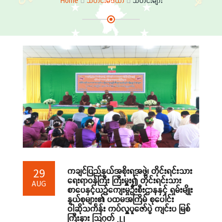
Home
သတင်းမီဒီယာ
သတင်းများ
ကချင်ပြည်နယ်အစိုးရအဖွဲ့၊ တိုင်းရင်းသား
29
ရေးရာဝန်ကြီး ကြီးမှူး၍ တိုင်းရင်းသား
AUG
စာပေနှင့်ယဉ်ကျေးမှုဦးစီးဌာနနှင့် ရှမ်းမျိုး
နွယ်စုများ၏ ပထမအကြိမ် စုပေါင်း
ဝါဆိုသင်္ကန်း ကပ်လှူပူဇော်ပွဲ ကျင်းပ မြစ်
ကြီးနား သြဂုတ် ၂၂