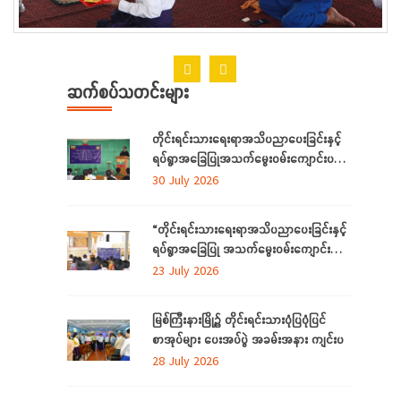
ဆက်စပ်သတင်းများ
တိုင်းရင်းသားရေးရာအသိပညာပေးခြင်းနှင့်
ရပ်ရွာအခြေပြုအသက်မွေးဝမ်းကျောင်းပညာ
လိုအပ်ချက်တို့ကို ဆန်းစစ်စီမံခြင်းအစီအစဉ်
30 July 2026
ကို ကချင်ပြည်နယ်တွင် ကျင်းပပြုလုပ်
“တိုင်းရင်းသားရေးရာအသိပညာပေးခြင်းနှင့်
ရပ်ရွာအခြေပြု အသက်မွေးဝမ်းကျောင်း
ပညာ လိုအပ်ချက် ဆန်းစစ်စီမံခြင်း
23 July 2026
အစီအစဉ်”
မြစ်ကြီးနားမြို့၌ တိုင်းရင်းသားပုံပြပုံပြင်
စာအုပ်များ ပေးအပ်ပွဲ အခမ်းအနား ကျင်းပ
28 July 2026