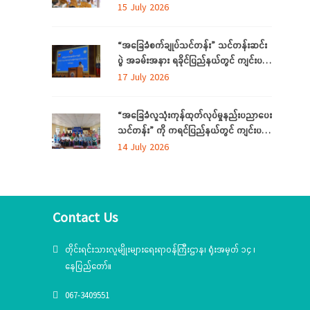
လိုအပ်ချက်တို့ကို ဆန်းစစ်စီမံခြင်း အစီအစဉ်
15 July 2026
ကို ပဲခူးတိုင်းဒေသကြီးတွင် ကျင်းပပြုလုပ်
“အခြေခံစက်ချုပ်သင်တန်း” သင်တန်းဆင်း
ပွဲ အခမ်းအနား ရခိုင်ပြည်နယ်တွင် ကျင်းပ
ပြုလုပ်
17 July 2026
“အခြေခံလူသုံးကုန်ထုတ်လုပ်မှုနည်းပညာပေး
သင်တန်း” ကို ကရင်ပြည်နယ်တွင် ကျင်းပ
ပြုလုပ်
14 July 2026
Contact Us
တိုင်းရင်းသားလူမျိုးများရေးရာဝန်ကြီးဌာန၊ ရုံးအမှတ် ၁၄ ၊
နေပြည်တော်။
067-3409551