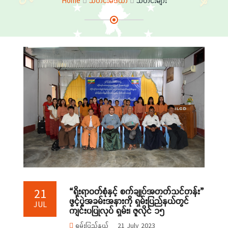
Home
သတင်းမီဒီယာ
သတင်းများ
“ရိုးရာဝတ်စုံနှင့် စက်ချုပ်အတတ်သင်တန်း”
21
ဖွင့်ပွဲအခမ်းအနားကို ရှမ်းပြည်နယ်တွင်
JUL
ကျင်းပပြုလုပ် ရှမ်း၊ ဇူလိုင် ၁၅
ရှမ်းပြည်နယ်
21 July 2023