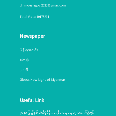
moea.egov.2022@gmail.com
Total Visits: 10175214
Newspaper
မြန်မာ့အလင်း
ကြေးမုံ
မြဝတီ
Global New Light of Myanmar
Useful Link
၂၀၂၀ ပြည့်နှစ် ပါတီစုံဒီမိုကရေစီအထွေထွေရွေးကောက်ပွဲတွင်