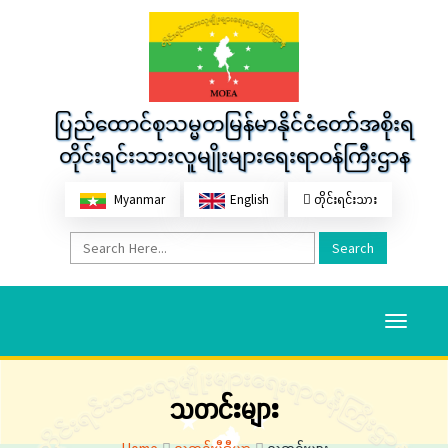
ပြည်ထောင်စုသမ္မတမြန်မာနိုင်ငံတော်အစိုးရ
တိုင်းရင်းသားလူမျိုးများရေးရာဝန်ကြီးဌာန
Myanmar
English
တိုင်းရင်းသား
Search
Toggle
navigati
သတင်းများ