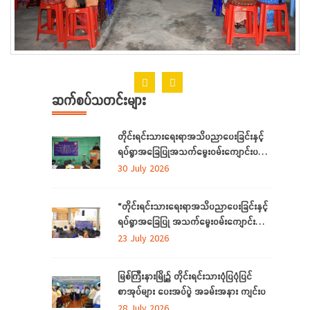
ဆက်စပ်သတင်းများ
တိုင်းရင်းသားရေးရာအသိပညာပေးခြင်းနှင့်
ရပ်ရွာအခြေပြုအသက်မွေးဝမ်းကျောင်းပညာ
လိုအပ်ချက်တို့ကို ဆန်းစစ်စီမံခြင်းအစီအစဉ်
30 July 2026
ကို ကချင်ပြည်နယ်တွင် ကျင်းပပြုလုပ်
“တိုင်းရင်းသားရေးရာအသိပညာပေးခြင်းနှင့်
ရပ်ရွာအခြေပြု အသက်မွေးဝမ်းကျောင်း
ပညာ လိုအပ်ချက် ဆန်းစစ်စီမံခြင်း
23 July 2026
အစီအစဉ်”
မြစ်ကြီးနားမြို့၌ တိုင်းရင်းသားပုံပြပုံပြင်
စာအုပ်များ ပေးအပ်ပွဲ အခမ်းအနား ကျင်းပ
28 July 2026