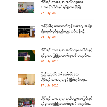
တိုင်းရင်းသားရေးရာ အသိပညာပေး
ဟောပြောခြင်းနှင့် ရပ်ရွာအခြေပြု
အသက်မွေးဝမ်းကျောင်း ပညာလိုအပ်ချက်တို့
22 July 2026
ကို ဆန်းစစ်စီမံခြင်း အစီအစဉ်ကို
မွန်ပြည်နယ်တွင် ကျင်းပပြုလုပ်
တန်ဖိုးမြင့် စားသောက်ကုန် Bakery အမျိုး
မျိုးထုတ်လုပ်မှုနည်းပညာသင်တန်းကို
စစ်ကိုင်းတိုင်းဒေသကြီး၊ လဟယ်မြို့၌ ဖွင့်လှစ်
23 July 2026
တိုင်းရင်းသားရေးရာ အသိပညာပေးခြင်းနှင့်
ရပ်ရွာအခြေပြုအသက်မွေးဝမ်းကျောင်းပညာ
လိုအပ်ချက်များကို ဆန်းစစ်စီမံခြင်း
20 July 2026
အစီအစဉ်ကို ပဲခူးတိုင်းဒေသကြီးတွင် ကျင်းပ
ပြုလုပ်
ပြည်သူ့လွှတ်တော် နယ်စပ်ဒေသ၊
တိုင်းရင်းသားရေးရာနှင့် ငြိမ်းချမ်းရေး
ကော်မတီနှင့် တိုင်းရင်းသားလူမျိုးများရေးရာ
17 July 2026
ဝန်ကြီးဌာနတို့ တွေ့ဆုံဆွေးနွေး
တိုင်းရင်းသားရေးရာ အသိပညာပေးခြင်းနှင့်
ရပ်ရွာအခြေပြုအသက်မွေးဝမ်းကျောင်းပညာ