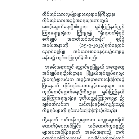
တိုင်းရင်းသားလူမျိုးများရေးရာဝန်ကြီးဌာန၊
တိုင်းရင်းသားအခွင့်အရေးများကာကွယ်
စောင့်ရှောက်ရေးဦးစီးဌာန၊ ရှမ်းပြည်နယ်ညွှန်
ကြားရေးမှူးရုံးက ကြီးမှူး၍ “ရိုးရာဝတ်စုံနှင့်
စက်ချုပ် အတတ်သင်သင်တန်း” ဖွင့်ပွဲ
အခမ်းအနားကို (၁၅-၇-၂၀၂၃)ရက်နေ့တွင်
ညောင်ရွှေမြို့၊ အင်းသားစာပေနှင့်ယဉ်ကျေးမှု
ခန်းမ၌ ကျင်းပပြုလုပ်ခဲ့ပါသည်။
အခမ်းအနားတွင် ညောင်ရွှေမြို့နယ် အထွေထွေ
အုပ်ချုပ်ရေးဦးစီးဌာနမှ မြို့နယ်အုပ်ချုပ်ရေးမှူး
ဦးကျော်စွာလင်းက အဖွင့်အမှာစကားပြောကြားခဲ့
ပြီးနောက် တိုင်းရင်းသားအခွင့်အရေးများ ကာ
ကွယ်စောင့်ရှောက်ရေးဦးစီးဌာန၊ ရှမ်းပြည်နယ်
ညွှန်ကြားရေးမှူးရုံးမှ ဒုတိယညွှန်ကြားရေးမှူး ဦး
ချစ်ဇော်လင်းက သင်တန်းနှင့်စပ်လျဉ်းသည့်
ကိစ္စရပ်များကို ရှင်းလင်းပြောကြားခဲ့ပါသည်။
ထို့နောက် သင်တန်းသူများအား ကျွေးမွေးစရိတ်
ထောက်ပံ့ပေးအပ်ခြင်း၊ သင်ထောက်ကူပစ္စည်း
များပေးအပ်ပြီးနောက် အခမ်းအနားသို့ တက်
ရောက်လာကြသူများနှင့် စုပေါင်းမှတ်တမ်းတင်