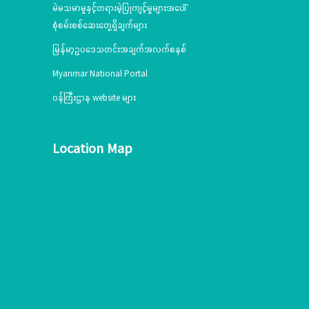
မဲမသမာမှုနှင့်တရားမဲ့ပြုကျင့်မှုများအပေါ်
စုံစမ်းစစ်ဆေးတွေ့ရှိချက်များ
မြန်မာ့ဥပဒေသတင်းအချက်အလက်စနစ်
Myanmar National Portal
ဝန်ကြီးဌာန website များ
Location Map