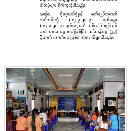
ဓါတ်ပုံများ ရိုက်ကူးခဲ့ပါသည်။
အဆိုပါ ရိုးရာဝတ်စုံနှင့် စက်ချုပ်အတတ်
သင်တန်းကို (၁၅-၇-၂၀၂၃) ရက်နေ့မှ
(၁၅-၈-၂၀၂၃) ရက်နေ့အထိ တစ်လကြာဖွင့်လှစ်
သင်ကြားပေးသွားမည်ဖြစ်ပြီး သင်တန်းသူ (၂၃)
ဦးတက် ရောက်မည်ဖြစ်ကြောင်း သိရှိရပါသည်။