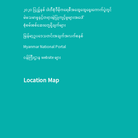
၂၀၂၀ ပြည့်နှစ် ပါတီစုံဒီမိုကရေစီအထွေထွေရွေးကောက်ပွဲတွင်
မဲမသမာမှုနှင့်တရားမဲ့ပြုကျင့်မှုများအပေါ်
စုံစမ်းစစ်ဆေးတွေ့ရှိချက်များ
မြန်မာ့ဥပဒေသတင်းအချက်အလက်စနစ်
Myanmar National Portal
ဝန်ကြီးဌာန website များ
Location Map