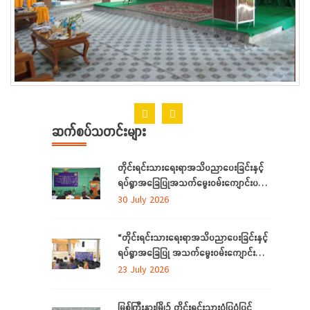
ဆက်စပ်သတင်းများ
တိုင်းရင်းသားရေးရာအသိပညာပေးခြင်းနှင့်
ရပ်ရွာအခြေပြုအသက်မွေးဝမ်းကျောင်းပညာ
လိုအပ်ချက်တို့ကို ဆန်းစစ်စီမံခြင်းအစီအစဉ်
30 July 2026
ကို ကချင်ပြည်နယ်တွင် ကျင်းပပြုလုပ်
“တိုင်းရင်းသားရေးရာအသိပညာပေးခြင်းနှင့်
ရပ်ရွာအခြေပြု အသက်မွေးဝမ်းကျောင်း
ပညာ လိုအပ်ချက် ဆန်းစစ်စီမံခြင်း
23 July 2026
အစီအစဉ်”
မြစ်ကြီးနားမြို့၌ တိုင်းရင်းသားပုံပြပုံပြင်