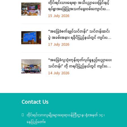
တိုင်းရင်းသားရေးရာ အသိပညာပေးခြင်းနှင့်
ရပ်ရွာအခြေပြုအသက်မွေးဝမ်းကျောင်းပညာ
လိုအပ်ချက်တို့ကို ဆန်းစစ်စီမံခြင်း အစီအစဉ်
15 July 2026
ကို ပဲခူးတိုင်းဒေသကြီးတွင် ကျင်းပပြုလုပ်
“အခြေခံစက်ချုပ်သင်တန်း” သင်တန်းဆင်း
ပွဲ အခမ်းအနား ရခိုင်ပြည်နယ်တွင် ကျင်းပ
ပြုလုပ်
17 July 2026
“အခြေခံလူသုံးကုန်ထုတ်လုပ်မှုနည်းပညာပေး
သင်တန်း” ကို ကရင်ပြည်နယ်တွင် ကျင်းပ
ပြုလုပ်
14 July 2026
Contact Us
တိုင်းရင်းသားလူမျိုးများရေးရာဝန်ကြီးဌာန၊ ရုံးအမှတ် ၁၄ ၊
နေပြည်တော်။