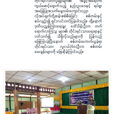
တိုင်းရင်းသားလူမျိုးများ၏ အခွင့်အရေးကာ
ကွယ်စောင့်ရှောက်သည့် နည်းဥပဒေနှင့် ရပ်ရွာ
အခြေပြုအသက်မွေးဝမ်းကျောင်းပညာ
လိုအပ်ချက်တို့ဆန်းစစ်စီမံခြင်း စစ်တမ်းနှင့်
စပ်လျဉ်း၍ ရှင်းလင်းတင်ပြခဲ့ပါသည်။ ထို့နောက်
ဒုတိယညွှန်ကြားရေးမှူး ဒေါ်သိန်းဦးက တက်
ရောက်လာကြသူ များ၏ တိုင်းရင်းသားရေးရာနှင့်
ပတ်သက်၍ သိရှိလိုသည်များကို ပြန်လည်
ဖြေကြားခဲ့ပြီးနောက် စစ်တမ်းကောက်ယူခဲ့ရာ
တိုင်းရင်းသား လူငယ်(၆၀)ဦးက စစ်တမ်း
မေးခွန်းများကို ဖြေဆိုခဲ့ကြပါသည်။