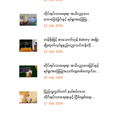
အစီအစဉ်” နှင့် “အခြေခံစက်ချုပ်သင်တန်း”
ကို ရန်ကုန်တိုင်းဒေသကြီးတွင် ကျင်းပပြုလုပ်
တိုင်းရင်းသားရေးရာ အသိပညာပေး
ဟောပြောခြင်းနှင့် ရပ်ရွာအခြေပြု
အသက်မွေးဝမ်းကျောင်း ပညာလိုအပ်ချက်တို့
22 July 2026
ကို ဆန်းစစ်စီမံခြင်း အစီအစဉ်ကို
မွန်ပြည်နယ်တွင် ကျင်းပပြုလုပ်
တန်ဖိုးမြင့် စားသောက်ကုန် Bakery အမျိုး
မျိုးထုတ်လုပ်မှုနည်းပညာသင်တန်းကို
စစ်ကိုင်းတိုင်းဒေသကြီး၊ လဟယ်မြို့၌ ဖွင့်လှစ်
23 July 2026
တိုင်းရင်းသားရေးရာ အသိပညာပေးခြင်းနှင့်
ရပ်ရွာအခြေပြုအသက်မွေးဝမ်းကျောင်းပညာ
လိုအပ်ချက်များကို ဆန်းစစ်စီမံခြင်း
20 July 2026
အစီအစဉ်ကို ပဲခူးတိုင်းဒေသကြီးတွင် ကျင်းပ
ပြုလုပ်
ပြည်သူ့လွှတ်တော် နယ်စပ်ဒေသ၊
တိုင်းရင်းသားရေးရာနှင့် ငြိမ်းချမ်းရေး
ကော်မတီနှင့် တိုင်းရင်းသားလူမျိုးများရေးရာ
17 July 2026
ဝန်ကြီးဌာနတို့ တွေ့ဆုံဆွေးနွေး