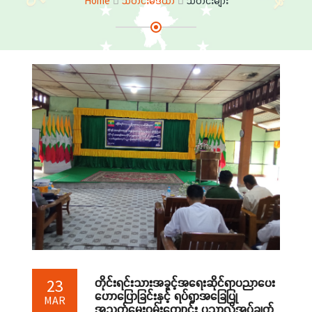
Home
သတင်းမီဒီယာ
သတင်းများ
တိုင်းရင်းသားအခွင့်အရေးဆိုင်ရာပညာပေး
23
ဟောပြောခြင်းနှင့် ရပ်ရွာအခြေပြု
MAR
အသက်မွေးဝမ်းကျောင်း ပညာလိုအပ်ချက်