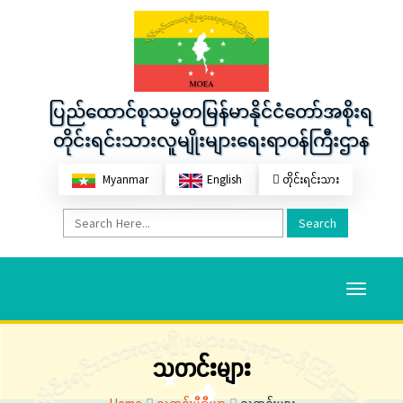
ပြည်ထောင်စုသမ္မတမြန်မာနိုင်ငံတော်အစိုးရ
တိုင်းရင်းသားလူမျိုးများရေးရာဝန်ကြီးဌာန
Myanmar
English
တိုင်းရင်းသား
Search
Toggle
navigati
သတင်းများ