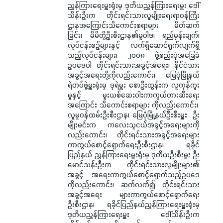
ညွှန်ကြားရေးမှူးရုံးမှ ဒုတိယညွှန်ကြားရေးမှူး ဒေါ်
သိန်းဦးက တိုင်းရင်းသားလူမျိုးရေးရာဝန်ကြီး
ဌာနအကြောင်းသိကောင်းစရာများ မိတ်ဆက်
ခြင်း၊ မိမိတို့ဦးစီးဌာန၏မူဝါဒ၊ ရည်မှန်းချက်၊
လုပ်ငန်းစဉ်များနှင့် လက်ရှိဆောင်ရွက်လျက်ရှိ
သည့်လုပ်ငန်းများ၊ ၂၀၀၈ ဖွဲ့စည်းပုံအခြေခံ
ဥပဒေပါ တိုင်းရင်းသားအခွင့်အရေး၊ နိုင်ငံသား
အခွင့်အရေးတို့ကိုလည်းကောင်း၊ မြေပုံမြို့နယ်
ရဲတပ်ဖွဲ့မှူးရုံးမှ ဒုရဲမှူး စောဦးထွန်းက လူကုန်ကူး
မှုနှင့် မူးယစ်ဆေးဝါးကာကွယ်တားဆီးရေး
အကြောင်း သိကောင်းစရာများ ကိုလည်းကောင်း၊
လူမှုဝန်ထမ်းဦးစီးဌာန၊ မြေပုံမြို့နယ်ဦးစီးမှူး ဦး
မျိုးမင်းက ကလေးသူငယ်အခွင့်အရေးများကို
လည်းကောင်း၊ တိုင်းရင်းသားအခွင့်အရေးများ
ကာကွယ်စောင့်ရှောက်ရေးဦးစီးဌာန၊ ရခိုင်
ပြည်နယ် ညွှန်ကြားရေးမှူးရုံးမှ ဒုတိယဦးစီးမှူး ဦး
မောင်သန်းဦးက တိုင်းရင်းသားလူမျိုးများ၏
အခွင့် အရေးကာကွယ်စောင့်ရှောက်သည့်ဥပဒေ
ကိုလည်းကောင်း၊ ဆက်လက်၍ တိုင်းရင်းသား
အခွင့်အရေး များကာကွယ်စောင့်ရှောက်ရေး
ဦးစီးဌာန၊ ရခိုင်ပြည်နယ်ညွှန်ကြားရေးမှူးရုံးမှ
ဒုတိယညွှန်ကြားရေးမှူး ဒေါ်သိန်းဦးက