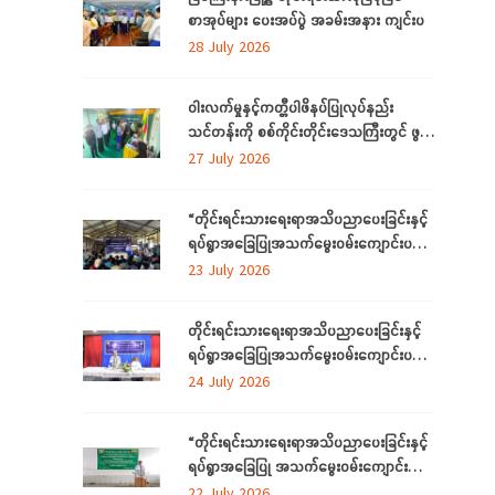
စာအုပ်များ ပေးအပ်ပွဲ အခမ်းအနား ကျင်းပ
28 July 2026
ဝါးလက်မှုနှင့်ကတ္တီပါဖိနပ်ပြုလုပ်နည်း
သင်တန်းကို စစ်ကိုင်းတိုင်းဒေသကြီးတွင် ဖွင့်
လှစ်
27 July 2026
“တိုင်းရင်းသားရေးရာအသိပညာပေးခြင်းနှင့်
ရပ်ရွာအခြေပြုအသက်မွေးဝမ်းကျောင်းပညာ
လိုအပ်ချက်တို့ကို ဆန်းစစ်စီမံခြင်း
23 July 2026
အစီအစဉ်”ကို စစ်ကိုင်းတိုင်းဒေသကြီးတွင်
ကျင်းပပြုလုပ်
တိုင်းရင်းသားရေးရာအသိပညာပေးခြင်းနှင့်
ရပ်ရွာအခြေပြုအသက်မွေးဝမ်းကျောင်းပညာ
လိုအပ်ချက်တို့ကို ဆန်းစစ်စီမံခြင်းအစီအစဉ်
24 July 2026
ကို ဧရာဝတီတိုင်းဒေသကြီးတွင် ကျင်းပ
ပြုလုပ်
“တိုင်းရင်းသားရေးရာအသိပညာပေးခြင်းနှင့်
ရပ်ရွာအခြေပြု အသက်မွေးဝမ်းကျောင်း
ပညာလိုအပ်ချက် ဆန်းစစ်စီမံခြင်း
22 July 2026