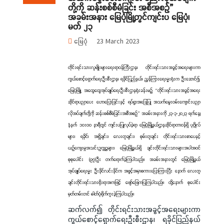
တို့ကို ဆန်းစစ်စီမံခြင်း အစီအစဉ်”
အခမ်းအနား မြေပုံမြို့တွင်ကျင်းပ မြေပုံ၊
မတ် ၂၃
မြေပုံ
23 March 2023
တိုင်းရင်းသားလူမျိုးများရေးရာဝန်ကြီးဌာန၊ တိုင်းရင်းသားအခွင့်အရေးများကာ
ကွယ်စောင့်ရှောက်ရေးဦးစီးဌာန၊ ရခိုင်ပြည်နယ်၊ ညွှန်ကြားရေးမှူးရုံးက ဦးဆောင်၍
မြေပုံမြို့၊ အထွေထွေအုပ်ချုပ်ရေးဦးစီးဌာနရုံးခန်းမ၌ “တိုင်းရင်းသားအခွင့်အရေး
ဆိုင်ရာပညာပေး ဟောပြောခြင်းနှင့် ရပ်ရွာအခြေပြု အသက်မွေးဝမ်းကျောင်းပညာ
လိုအပ်ချက်တို့ကို ဆန်းစစ်စီမံခြင်းအစီအစဉ်” အခမ်းအနားကို ၂၃-၃-၂၀၂၃ ရက်နေ့၊
နံနက် ၁၀း၀၀ နာရီတွင် ကျင်းပပြုလုပ်ခဲ့ရာ မြေပုံမြို့နယ်ဌာနဆိုင်ရာတာဝန်ရှိ ပုဂ္ဂိုလ်
များ၊ ရခိုင်၊ အရှိုချင်း၊ လေးတူချင်း၊ စုမ်းတူချင်း တိုင်းရင်းသားစာပေနှင့်
ယဉ်ကျေးမှုအသင်းဥက္ကဋ္ဌများ၊ မြေပုံမြို့နယ်ရှိ ချင်းတိုင်းရင်းသားများအပါအဝင်
စုစုပေါင်း (၉၇)ဦး တက်ရောက်ခဲ့ကြပါသည်။ အခမ်းအနားတွင် မြေပုံမြို့နယ်
အုပ်ချုပ်ရေးမှူး ဦးခိုင်လင်းနိုင်က အဖွင့်အမှာစကားပြောကြားပြီး နောက် လေးတူ
ချင်းတိုင်းရင်းသားရိုးရာအကဖြင့် ဖျော်ဖြေကပြကြပါသည်။ ထို့နောက် စုပေါင်း
မှတ်တမ်းတင် ဓါတ်ပုံရိုက်ကူးခဲ့ကြပါသည်။
ဆက်လက်၍ တိုင်းရင်းသားအခွင့်အရေးများကာ
ကွယ်စောင့်ရှောက်ရေးဦးစီးဌာန၊ ရခိုင်ပြည်နယ်