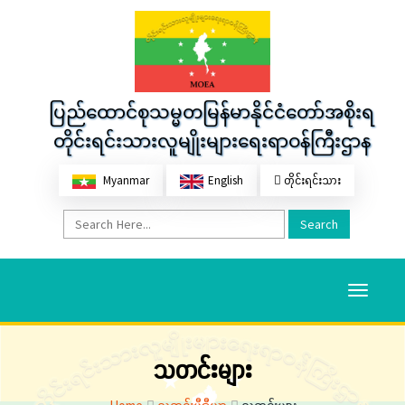
ပြည်ထောင်စုသမ္မတမြန်မာနိုင်ငံတော်အစိုးရ
တိုင်းရင်းသားလူမျိုးများရေးရာဝန်ကြီးဌာန
Myanmar
English
တိုင်းရင်းသား
Search
Toggle
navigati
သတင်းများ