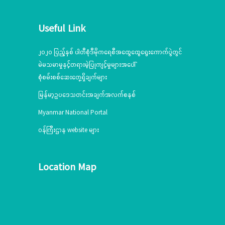
Useful Link
၂၀၂၀ ပြည့်နှစ် ပါတီစုံဒီမိုကရေစီအထွေထွေရွေးကောက်ပွဲတွင်
မဲမသမာမှုနှင့်တရားမဲ့ပြုကျင့်မှုများအပေါ်
စုံစမ်းစစ်ဆေးတွေ့ရှိချက်များ
မြန်မာ့ဥပဒေသတင်းအချက်အလက်စနစ်
Myanmar National Portal
ဝန်ကြီးဌာန website များ
Location Map