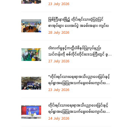
ပညာ လိုအပ်ချက် ဆန်းစစ်စီမံခြင်း
23 July 2026
အစီအစဉ်”
မြစ်ကြီးနားမြို့၌ တိုင်းရင်းသားပုံပြပုံပြင်
စာအုပ်များ ပေးအပ်ပွဲ အခမ်းအနား ကျင်းပ
28 July 2026
ဝါးလက်မှုနှင့်ကတ္တီပါဖိနပ်ပြုလုပ်နည်း
သင်တန်းကို စစ်ကိုင်းတိုင်းဒေသကြီးတွင် ဖွင့်
လှစ်
27 July 2026
“တိုင်းရင်းသားရေးရာအသိပညာပေးခြင်းနှင့်
ရပ်ရွာအခြေပြုအသက်မွေးဝမ်းကျောင်းပညာ
လိုအပ်ချက်တို့ကို ဆန်းစစ်စီမံခြင်း
23 July 2026
အစီအစဉ်”ကို စစ်ကိုင်းတိုင်းဒေသကြီးတွင်
ကျင်းပပြုလုပ်
တိုင်းရင်းသားရေးရာအသိပညာပေးခြင်းနှင့်
ရပ်ရွာအခြေပြုအသက်မွေးဝမ်းကျောင်းပညာ
လိုအပ်ချက်တို့ကို ဆန်းစစ်စီမံခြင်းအစီအစဉ်
24 July 2026
ကို ဧရာဝတီတိုင်းဒေသကြီးတွင် ကျင်းပ