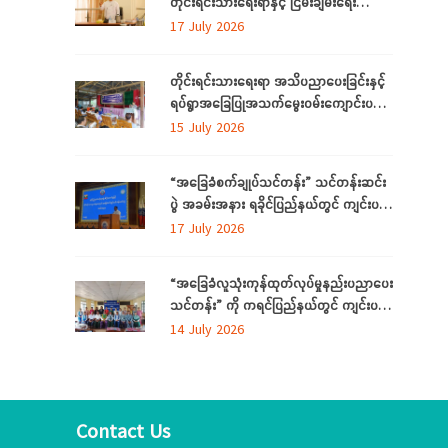
တိုင်းရင်းသားရေးရာနှင့် ငြိမ်းချမ်းရေး
ကော်မတီနှင့် တိုင်းရင်းသားလူမျိုးများရေးရာ
17 July 2026
ဝန်ကြီးဌာနတို့ တွေ့ဆုံဆွေးနွေး
တိုင်းရင်းသားရေးရာ အသိပညာပေးခြင်းနှင့်
ရပ်ရွာအခြေပြုအသက်မွေးဝမ်းကျောင်းပညာ
လိုအပ်ချက်တို့ကို ဆန်းစစ်စီမံခြင်း အစီအစဉ်
15 July 2026
ကို ပဲခူးတိုင်းဒေသကြီးတွင် ကျင်းပပြုလုပ်
“အခြေခံစက်ချုပ်သင်တန်း” သင်တန်းဆင်း
ပွဲ အခမ်းအနား ရခိုင်ပြည်နယ်တွင် ကျင်းပ
ပြုလုပ်
17 July 2026
“အခြေခံလူသုံးကုန်ထုတ်လုပ်မှုနည်းပညာပေး
သင်တန်း” ကို ကရင်ပြည်နယ်တွင် ကျင်းပ
ပြုလုပ်
14 July 2026
Contact Us