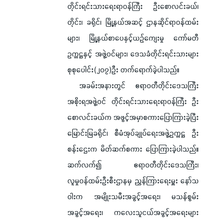
တိုင်းရင်းသားရေးရာဝန်ကြီး ဦးစောလင်းခယ်၊
တိုင်း၊ ခရိုင်၊ မြို့နယ်အဆင့် ဌာနဆိုင်ရာဝန်ထမ်း
များ၊ မြို့နယ်စာပေနှင့်ယဉ်ကျေးမှု ကော်မတီ
ဥက္ကဋ္ဌနှင့် အဖွဲ့ဝင်များ၊ ဒေသခံတိုင်းရင်းသားများ
စုစုပေါင်း(၂၀၇)ဦး တက်ရောက်ခဲ့ပါသည်။
အခမ်းအနားတွင် ဧရာဝတီတိုင်းဒေသကြီး
အစိုးရအဖွဲ့ဝင် တိုင်းရင်းသားရေးရာဝန်ကြီး ဦး
စောလင်းခယ်က အဖွင့်အမှာစကားပြောကြားခဲ့ပြီး
မြောင်းမြခရိုင်၊ စီမံအုပ်ချုပ်ရေးအဖွဲ့ဥက္ကဋ္ဌ ဦး
စန်းဌေးက မိတ်ဆက်စကား ပြောကြားခဲ့ပါသည်။
ဆက်လက်၍ ဧရာဝတီတိုင်းဒေသကြီး၊
လူမှုဝန်ထမ်းဦးစီးဌာနမှ ညွှန်ကြား‌ရေးမှူး နော်သ
ဝါးက အမျိုးသမီးအခွင့်အရေး၊ မသန်စွမ်း
အခွင့်အရေး၊ ကလေးသူငယ်အခွင့်အရေးများ