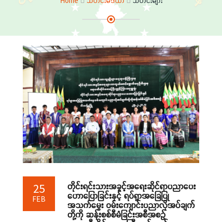
Home
သတင်းမီဒီယာ
သတင်းများ
တိုင်းရင်းသားအခွင့်အရေးဆိုင်ရာပညာပေး
25
ဟောပြောခြင်းနှင့် ရပ်ရွာအခြေပြု
FEB
အသက်မွေး ဝမ်းကျောင်းပညာလိုအပ်ချက်
တို့ကို ဆန်းစစ်စီမံခြင်းအစီအစဉ်