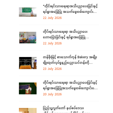
ပြုလုပ်
“တိုင်းရင်းသားရေးရာအသိပညာပေးခြင်းနှင့်
ရပ်ရွာအခြေပြု အသက်မွေးဝမ်းကျောင်း
ပညာလိုအပ်ချက် ဆန်းစစ်စီမံခြင်း
22 July 2026
အစီအစဉ်” နှင့် “အခြေခံစက်ချုပ်သင်တန်း”
ကို ရန်ကုန်တိုင်းဒေသကြီးတွင် ကျင်းပပြုလုပ်
တိုင်းရင်းသားရေးရာ အသိပညာပေး
ဟောပြောခြင်းနှင့် ရပ်ရွာအခြေပြု
အသက်မွေးဝမ်းကျောင်း ပညာလိုအပ်ချက်တို့
22 July 2026
ကို ဆန်းစစ်စီမံခြင်း အစီအစဉ်ကို
မွန်ပြည်နယ်တွင် ကျင်းပပြုလုပ်
တန်ဖိုးမြင့် စားသောက်ကုန် Bakery အမျိုး
မျိုးထုတ်လုပ်မှုနည်းပညာသင်တန်းကို
စစ်ကိုင်းတိုင်းဒေသကြီး၊ လဟယ်မြို့၌ ဖွင့်လှစ်
23 July 2026
တိုင်းရင်းသားရေးရာ အသိပညာပေးခြင်းနှင့်
ရပ်ရွာအခြေပြုအသက်မွေးဝမ်းကျောင်းပညာ
လိုအပ်ချက်များကို ဆန်းစစ်စီမံခြင်း
20 July 2026
အစီအစဉ်ကို ပဲခူးတိုင်းဒေသကြီးတွင် ကျင်းပ
ပြုလုပ်
ပြည်သူ့လွှတ်တော် နယ်စပ်ဒေသ၊