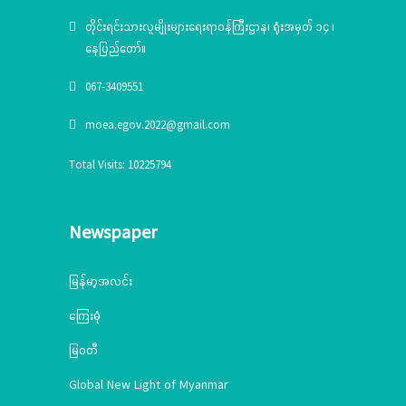
တိုင်းရင်းသားလူမျိုးများရေးရာဝန်ကြီးဌာန၊ ရုံးအမှတ် ၁၄ ၊
နေပြည်တော်။
067-3409551
moea.egov.2022@gmail.com
Total Visits: 10225794
Newspaper
မြန်မာ့အလင်း
ကြေးမုံ
မြဝတီ
Global New Light of Myanmar