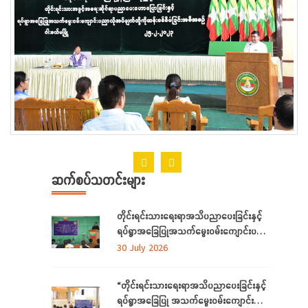
ဆက်စပ်သတင်းများ
တိုင်းရင်းသားရေးရာအသိပညာပေးခြင်းနှင့်
ရပ်ရွာအခြေပြုအသက်မွေးဝမ်းကျောင်းပညာ
လိုအပ်ချက်တို့ကို ဆန်းစစ်စီမံခြင်းအစီအစဉ်
30 July 2026
ကို ကချင်ပြည်နယ်တွင် ကျင်းပပြုလုပ်
“တိုင်းရင်းသားရေးရာအသိပညာပေးခြင်းနှင့်
ရပ်ရွာအခြေပြု အသက်မွေးဝမ်းကျောင်း