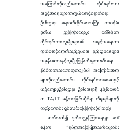
အကြောင်းကိုလည်းကောင်း၊ တိုင်းရင်းသား
အခွင့်အရေးများကာကွယ်စောင့်ရှောက်ရေး
ဦးစီးဌာန၊ ဧရာဝတီတိုင်းဒေသကြီး တာဝန်ခံ၊
ဒုတိယ ညွှန်ကြားရေးမှူး ဒေါ်စန်းက
တိုင်းရင်းသားလူမျိုးများ၏ အခွင့်အရေးကာ
ကွယ်စောင့်ရှောက်သည့်ဥပဒေ၊ နည်းဥပဒေများ၊
အမုန်းစကားနှင့်လူမျိုးပြုန်းတီးမှုတားဆီးရေး
နိုင်ငံတကာသဘောတူစာချုပ်ပါ အကြောင်းအရာ
များကိုလည်းကောင်း၊ တိုင်းရင်းသားစာပေနှင့်
ယဉ်ကျေးမှုဦးစီးဌာန၊ ဦးစီးအရာရှိ နန့်စီးဖောင်
က TA/LT ခန့်ထားခြင်းဆိုင်ရာ ကိစ္စရပ်များကို
လည်းကောင်း ရှင်းလင်းပြောကြားခဲ့ပါသည်။
ဆက်လက်၍ ဒုတိယညွှန်ကြားရေးမှူး ဒေါ်
စန်းက “ရပ်ရွာအခြေပြုအသက်မွေးဝမ်း