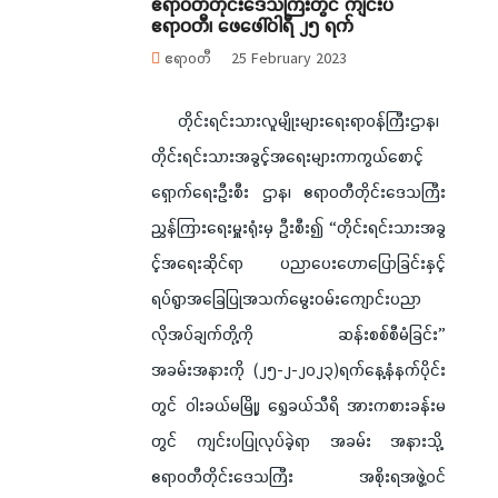
ဧရာဝတီတိုင်းဒေသကြီးတွင် ကျင်းပ
ဧရာဝတီ၊ ဖေဖေါ်ဝါရီ ၂၅ ရက်
ဧရာဝတီ
25 February 2023
တိုင်းရင်းသားလူမျိုးများရေးရာဝန်ကြီးဌာန၊
တိုင်းရင်းသားအခွင့်အရေးများကာကွယ်စောင့်
ရှောက်ရေးဦးစီး ဌာန၊ ဧရာဝတီတိုင်းဒေသကြီး
ညွှန်ကြားရေးမှူးရုံးမှ ဦးစီး၍ “တိုင်းရင်းသားအခွ
င့်အရေးဆိုင်ရာ ပညာပေးဟောပြောခြင်းနှင့်
ရပ်ရွာအခြေပြုအသက်မွေးဝမ်းကျောင်းပညာ
လိုအပ်ချက်တို့ကို ဆန်းစစ်စီမံခြင်း”
အခမ်းအနားကို (၂၅-၂-၂၀၂၃)ရက်နေ့နံနက်ပိုင်း
တွင် ဝါးခယ်မမြို့၊ ရွှေခယ်သီရိ အားကစားခန်းမ
တွင် ကျင်းပပြုလုပ်ခဲ့ရာ အခမ်း အနားသို့
ဧရာဝတီတိုင်းဒေသကြီး အစိုးရအဖွဲ့ဝင်