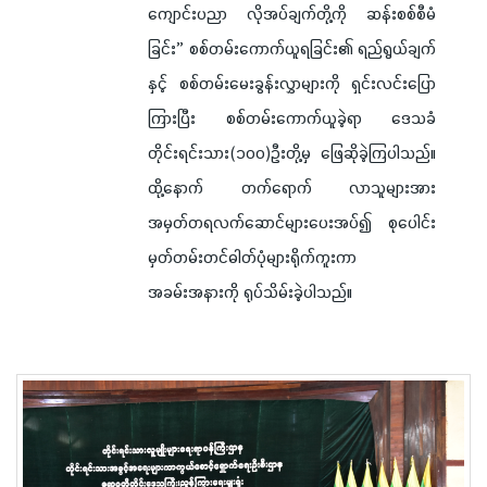
ကျောင်းပညာ လိုအပ်ချက်တို့ကို ဆန်းစစ်စီမံ
ခြင်း” စစ်တမ်းကောက်ယူရခြင်း၏ ရည်ရွယ်ချက်
နှင့် စစ်တမ်းမေးခွန်းလွှာများကို ရှင်းလင်းပြော
ကြားပြီး စစ်တမ်းကောက်ယူခဲ့ရာ ဒေသခံ
တိုင်းရင်းသား(၁၀၀)ဦးတို့မှ ဖြေဆိုခဲ့ကြပါသည်။
ထို့နောက် တက်ရောက် လာသူများအား
အမှတ်တရလက်ဆောင်များပေးအပ်၍ စုပေါင်း
မှတ်တမ်းတင်ဓါတ်ပုံများရိုက်ကူးကာ
အခမ်းအနားကို ရုပ်သိမ်းခဲ့ပါသည်။