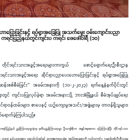
ောပြောခြင်းနှင့် ရပ်ရွာအခြေပြု အသက်မွေး ဝမ်းကျောင်းပညာ
စဉ် ကရင်ပြည်နယ်တွင်ကျင်းပ ကရင်၊ ဖေဖေါ်ဝါရီ (၁၀)
၊ တိုင်းရင်းသားအခွင့်အရေးများကာကွယ် စောင့်ရှောက်ရေးဦးစီးဌာန
ုင်းရင်းသားအခွင့်အရေး ဆိုင်ရာပညာပေးဟောပြောခြင်းနှင့် ရပ်ရွာအခြေပြု
န်းစစ်စီမံခြင်း” အခမ်းအနားကို (၁၀-၂-၂၀၂၃) ရက်နေ့နံနက်ပိုင်းတွင်
ွင် ကျင်းပပြုလုပ်ခဲ့ရာ အခမ်းအနားသို့ ဘားအံမြို့နယ် စီမံအုပ်ချုပ်ရေး
င်ရာဝန်ထမ်းများ၊ စာပေနှင့် ယဉ်ကျေးမှုအသင်း/အဖွဲ့များမှ တာဝန်ရှိသူများ၊
တက်ရောက်ခဲ့ကြပါသည်။
င်ပြည်နယ် ညွှန်ကြားရေးမှူးရုံးမှ ဒုတိယညွှန်ကြားရေးမှူး ဦးကျော်စိုးက အဖွင့်အမှာစကား ပြောကြားခဲ့ပြီး တိုင်းရင်းသား
ရာ ဥပဒေ၊ နည်းဥပဒေများ၊ ရှေ့လုပ်ငန်းစဉ်နှင့် မဟာဗျူဟာရေးဆွဲမှု အခြေအနေများကို လည်းကောင်း၊ လူမှုဝန်ထမ်းဦးစီးဌာနမှ