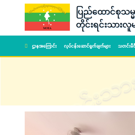
ပြည်ထောင်စုသမ္မ
တိုင်းရင်းသားလူမ
ဌာနအကြောင်း
လုပ်ငန်းဆောင်ရွက်ချက်များ
သတင်းမီ