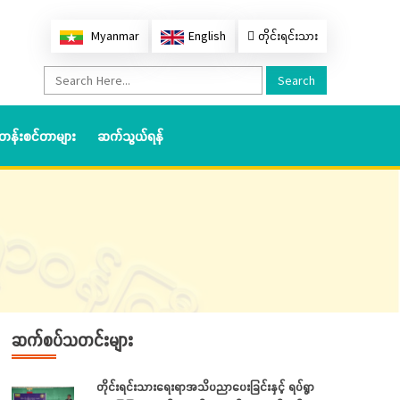
Myanmar
English
တိုင်းရင်းသား
Search
တန်းစင်တာများ
ဆက်သွယ်ရန်
ဆက်စပ်သတင်းများ
တိုင်းရင်းသားရေးရာအသိပညာပေးခြင်းနှင့် ရပ်ရွာ