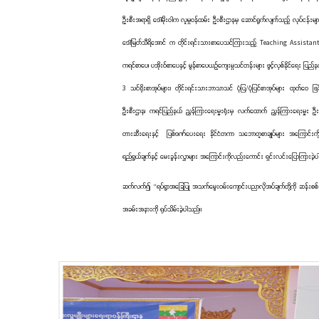
ဦးစီးအရာရှိ ဒေါ်မိုးဝါက လူမှုဝန်ထမ်း ဦးစီးဌာနမှ ဆောင်ရွက်လျက်သည့် လုပ်ငန်းမျ
ဒေါ်မြတ်သီရိအောင် က တိုင်းရင်းသားစာပေသင်ကြားသည့် Teaching Assistant (TA) န
ကရင်စာပေ၊ ပအိုးဝ်စာပေနှင့် မွန်စာပေယဉ်ကျေးမှုသင်တန်းများ ဖွင့်လှစ်နိုင်ရေး ပ
3 သင်ရိုးစာအုပ်များ၊ တိုင်းရင်းသားဘာသာသင် ပုံပြ/ပုံပြင်စာအုပ်များ ထုတ်ဝေ ဖြ
ဦးစီးဌာန၊ ကရင်ပြည်နယ် ညွှန်ကြားရေးမှူးရုံးမှ လက်ထောက် ညွှန်ကြားရေးမှူး ဦးကျေ
တားဆီးရေးနှင့် ပြစ်ဒဏ်ပေးရေး နိုင်ငံတကာ သဘောတူစာချုပ်များ အကြောင်းကိုလ
ရည်ရွယ်ချက်နှင့် မေးခွန်းလွှာများ အကြောင်းကိုလည်းကောင်း ရှင်းလင်းပြောကြားခဲ
ဆက်လက်၍ “ရပ်ရွာအခြေပြု အသက်မွေးဝမ်းကျောင်းပညာလိုအပ်ချက်တို့ကို ဆန်းစစ် စီမံ
အခမ်းအနားကို ရုပ်သိမ်းခဲ့ပါသည်။