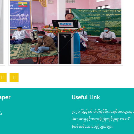
aper
Useful Link
၂၀၂၀ ပြည့်နှစ် ပါတီစုံဒီမိုကရေစီအထွေထွေရ
်း
မဲမသမာမှုနှင့်တရားမဲ့ပြုကျင့်မှုများအပေါ်
စုံစမ်းစစ်ဆေးတွေ့ရှိချက်များ