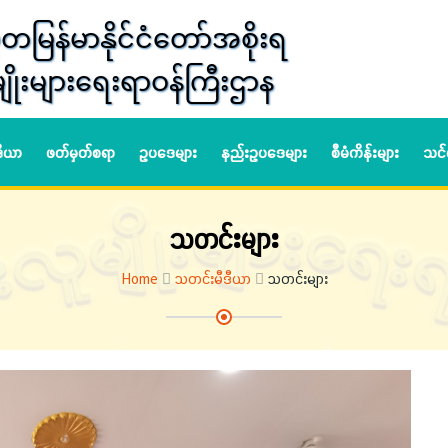
တမြန်မာနိုင်ငံတော်အစိုးရ
ျိုးများရေးရာဝန်ကြီးဌာန
ဒီယာ
ဖတ်မှတ်စရာ
ဥပဒေများ
နည်းဥပဒေများ
စီမံကိန်းများ
သင်
သတင်းများ
Home
သတင်းမီဒီယာ
သတင်းများ