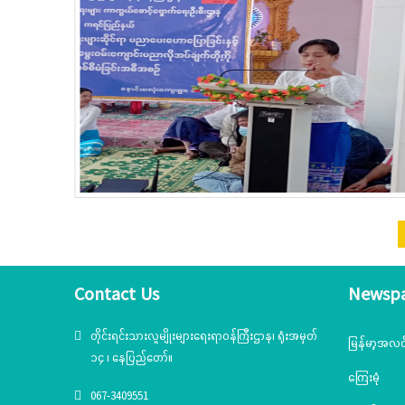
Contact Us
Newsp
တိုင်းရင်းသားလူမျိုးများရေးရာဝန်ကြီးဌာန၊ ရုံးအမှတ်
မြန်မာ့အလင
၁၄ ၊ နေပြည်တော်။
ကြေးမုံ
067-3409551