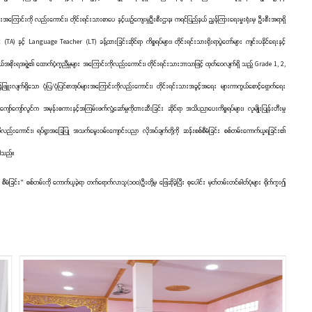
ားအကြောင်းကို လည်းကောင်း၊ တိုင်းရင်းသားစာပေ နှင့်ယဉ်ကျေးမှုဦးစီးဌာန၊ ကရင်ပြည်နယ် ညွှန်ကြားရေးမှူးရုံးမှ ဦးစီးအရာရှိ
ှင့် Language Teacher (LT) ခန့်ထားခြင်းဆိုင်ရာ ကိစ္စရပ်များ၊ တိုင်းရင်းသားရိုးရာပွဲတော်များ ကျင်းပနိုင်ရေးနှင့်
ြည်နယ်အစိုးရအဖွဲ့၏ ထောက်ပံ့ကူညီမှုများ အကြောင်းကိုလည်းကောင်း၊ တိုင်းရင်းသားဘာသာဖြင့် ထုတ်ဝေလျက်ရှိ သည့် Grade 1, 2,
န့်ဖြူးလျက်ရှိသော ပုံပြ/ပုံပြင်စာအုပ်များအကြောင်းကိုလည်းကောင်း၊ တိုင်းရင်းသားအခွင့်အရေး များကာကွယ်စောင့်ရှောက်ရေး
ာ်ကျော်လွင်က အမုန်းစကားနှင့်အကြမ်းဖက်လှုံ့ဆော်မှုကိုတားဆီးခြင်း ဆိုင်ရာ အသိပညာပေးကိစ္စရပ်များ၊ လူမျိုးပြုန်းတီးမှု
ည်းကောင်း၊ ရပ်ရွာအခြေပြု အသက်မွေးဝမ်းကျောင်းပညာ လိုအပ်ချက်တို့ကို ဆန်းစစ်စီမံခြင်း စစ်တမ်းကောက်ယူရခြင်း၏
့ပါသည်။
ခြင်း" စစ်တမ်းကို ကောက်ယူခဲ့ရာ တက်ရောက်လာသူ(၁၀၀)ဦးတို့မှ ဖြေဆိုခဲ့ပြီး စုပေါင်း မှတ်တမ်းတင်ဓါတ်ပုံများ ရိုက်ကူး၍