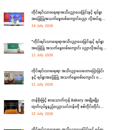
ဒေသကြီးတွင် ကျင်းပပြုလုပ်
တိုင်းရင်းသားရေးရာအသိပညာပေးခြင်းနှင့် ရပ်ရွာ
အခြေပြုအသက်မွေးဝမ်းကျောင်းပညာ လိုအပ်ချက်
တို့ကို ဆန်းစစ်စီမံခြင်းအစီအစဉ်ကို ဧရာဝတီတိုင်း
24 July 2026
ဒေသကြီးတွင် ကျင်းပပြုလုပ်
“တိုင်းရင်းသားရေးရာအသိပညာပေးခြင်းနှင့် ရပ်ရွာ
အခြေပြု အသက်မွေးဝမ်းကျောင်း ပညာလိုအပ်ချက်
ဆန်းစစ်စီမံခြင်း အစီအစဉ်” နှင့် “အခြေခံစက်ချုပ်
22 July 2026
သင်တန်း” ကို ရန်ကုန်တိုင်းဒေသကြီးတွင် ကျင်းပ
ပြုလုပ်
တိုင်းရင်းသားရေးရာ အသိပညာပေးဟောပြောခြင်း
နှင့် ရပ်ရွာအခြေပြု အသက်မွေးဝမ်းကျောင်း ပညာ
လိုအပ်ချက်တို့ကို ဆန်းစစ်စီမံခြင်း အစီအစဉ်ကို
22 July 2026
မွန်ပြည်နယ်တွင် ကျင်းပပြုလုပ်
တန်ဖိုးမြင့် စားသောက်ကုန် Bakery အမျိုးမျိုး
ထုတ်လုပ်မှုနည်းပညာသင်တန်းကို စစ်ကိုင်းတိုင်း
ဒေသကြီး၊ လဟယ်မြို့၌ ဖွင့်လှစ်
23 July 2026
တိုင်းရင်းသားရေးရာ အသိပညာပေးခြင်းနှင့် ရပ်ရွာ