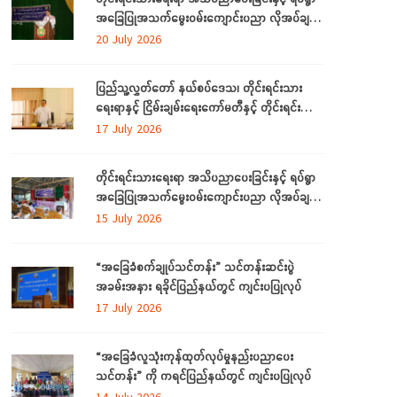
အခြေပြုအသက်မွေးဝမ်းကျောင်းပညာ လိုအပ်ချက်
များကို ဆန်းစစ်စီမံခြင်း အစီအစဉ်ကို ပဲခူးတိုင်း
20 July 2026
ဒေသကြီးတွင် ကျင်းပပြုလုပ်
ပြည်သူ့လွှတ်တော် နယ်စပ်ဒေသ၊ တိုင်းရင်းသား
ရေးရာနှင့် ငြိမ်းချမ်းရေးကော်မတီနှင့် တိုင်းရင်းသား
လူမျိုးများရေးရာဝန်ကြီးဌာနတို့ တွေ့ဆုံဆွေးနွေး
17 July 2026
တိုင်းရင်းသားရေးရာ အသိပညာပေးခြင်းနှင့် ရပ်ရွာ
အခြေပြုအသက်မွေးဝမ်းကျောင်းပညာ လိုအပ်ချက်
တို့ကို ဆန်းစစ်စီမံခြင်း အစီအစဉ်ကို ပဲခူးတိုင်းဒေသ
15 July 2026
ကြီးတွင် ကျင်းပပြုလုပ်
“အခြေခံစက်ချုပ်သင်တန်း” သင်တန်းဆင်းပွဲ
အခမ်းအနား ရခိုင်ပြည်နယ်တွင် ကျင်းပပြုလုပ်
17 July 2026
“အခြေခံလူသုံးကုန်ထုတ်လုပ်မှုနည်းပညာပေး
သင်တန်း” ကို ကရင်ပြည်နယ်တွင် ကျင်းပပြုလုပ်