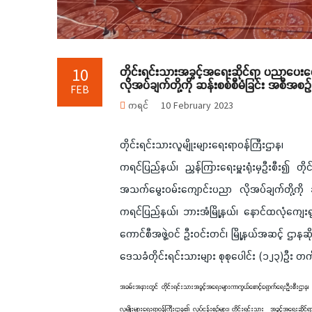
တိုင်းရင်းသားအခွင့်အရေးဆိုင်ရာ ပညာပေးဟ
10
လိုအပ်ချက်တို့ကို ဆန်းစစ်စီမံခြင်း အစီအ
FEB
ကရင်
10 February 2023
တိုင်းရင်းသားလူမျိုးများရေးရာဝန်ကြီးဌာန
ကရင်ပြည်နယ်၊ ညွှန်ကြားရေးမှူးရုံးမှဦးစီး၍ တိ
အသက်မွေးဝမ်းကျောင်းပညာ လိုအပ်ချက်တို့ကို ဆ
ကရင်ပြည်နယ်၊ ဘားအံမြို့နယ်၊ နောင်ထလုံကျေးရွာတ
ကောင်စီအဖွဲ့ဝင် ဦးဝင်းတင်၊ မြို့နယ်အဆင့် ဌာနဆို
ဒေသခံတိုင်းရင်းသားများ စုစုပေါင်း (၁၂၃)ဦး 
အခမ်းအနားတွင် တိုင်းရင်းသားအခွင့်အရေးများကာကွယ်စောင့်ရှောက်ရေးဦးစီးဌာန၊ ကရ
လူမျိုးများရေးရာဝန်ကြီးဌာန၏ လုပ်ငန်းစဉ်များ၊ တိုင်းရင်းသား အခွင့်အရေးဆိုင်