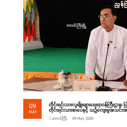
တိုင်းရင်းသားလူမျိုးများရေးရာဝန်ကြီးဌာန၊ 
09
တိုင်းရင်းသားစာပေနှင့် ယဉ်ကျေးမှုအသင်းအဖွဲ့
MAY
တောင်ကြီး
09 May 2026