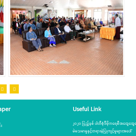
aper
Useful Link
၂၀၂၀ ပြည့်နှစ် ပါတီစုံဒီမိုကရေစီအထွေထွေရ
်း
မဲမသမာမှုနှင့်တရားမဲ့ပြုကျင့်မှုများအပေါ်