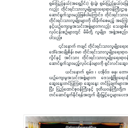
ရှမ်းပြည်နယ်(အရှေ့ပိုင်း) ရုံးခွဲ၊ ရှမ်းပြည်နယ်(မြော
လည်း တိုင်းရင်းသားလူမျိုးများရေးရာဝန်ကြီးဌာန ရ
ဆောင်ရွက်သွားမည်ဖြစ်ပါကြောင်း၊ တိုင်းရင်း
တိုင်းရင်းသားလူမျိုးများကို ထိခိုက်စေမည့် အကြော
နှင့်ယဉ်ကျေးမှုအသင်းအဖွဲ့များကလည်း သေချာစိစစ်
လုပ်ငန်းစဉ်များတွင် မိမိတို့ လူမျိုး၊ အဖွဲ့အစည်
ပါသည်။
၎င်းနောက် ကချင် တိုင်းရင်းသားလူမျိုးရေးရာဝန်
ဒေါ်အေးချိုစိန်၊ ဗမာ တိုင်းရင်းသားလူမျိုးရေးရာဝ
လှိုင်နှင့် အင်းသား တိုင်းရင်းသားလူမျိုးရေးရ
ဆောင်ရွက်သွားမည့်လုပ်ငန်းများကို ရှင်းလင်းဆွ
ယင်းနောက် ရှမ်း၊ ၊ ပအိုဝ်း၊ ဓနု၊ တောင်ရိုး၊
ယဉ်ကျေးမှုအသင်းအဖွဲ့များက ဒေသဖွံ့ဖြိုးရေးဆိ
ဆွေးနွေးတင်ပြကြရာ ဆွေးနွေး တင်ပြချက်များအပေါ
ပြီး ပြည်ထောင်စုဝန်ကြီးနှင့် ဒုတိယဝန်ကြီးတို့က တိ
တင်ဆောင်ရွက်နိုင်ရန်အတွက် ချီးမြှင့်ငွေများပေးအပ်