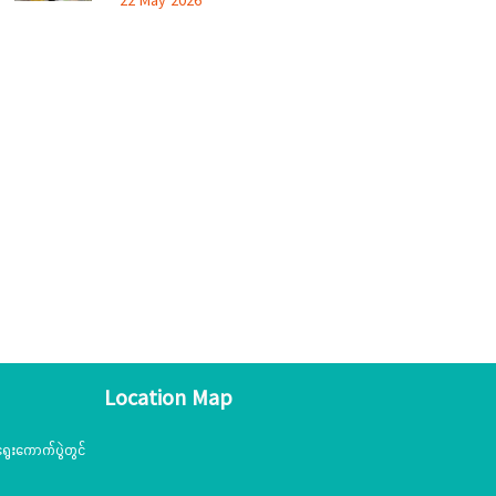
22 May 2026
အသင်းအဖွဲ့များနှင့် တွေ့ဆုံဆွေးနွေး၊ တိုင်းရင်းသား
ယဉ်ကျေးမှုစင်တာသို့ သွားရောက်ကြည့်ရှုစစ်ဆေး
Location Map
ွေးကောက်ပွဲတွင်