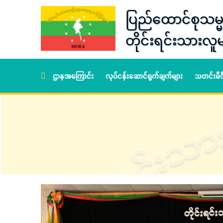
ပြည်ထောင်စုသမ္မ
တိုင်းရင်းသားလူမ
ဌာနအကြောင်း
လုပ်ငန်းဆောင်ရွက်ချက်များ
သတင်းမီ