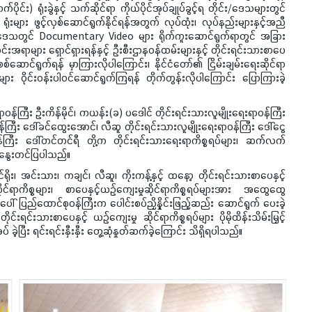
က်ပိုင်း) ရုံးခွဲနှင့် သက်ဆိုင်ရာ ကိုယ်ပိုင်အုပ်ချုပ်ခွင့်ရ တိုင်း/ဒေသများတွင်
ုံးများ ဖွင့်လှစ်ဆောင်ရွက်နိုင်ရန်အတွက် လုပ်ထုံး၊ လုပ်နည်းများနှင့်အညီ
သားဒေသတွင် Documentary Video များ ရိုက်ကူးဆောင်ရွက်ရာတွင် အခြား
င်းအရာများ ရှောင်ရှားရန်နှင့် ဦးစီးဌာနဝန်ထမ်းများနှင့် တိုင်းရင်းသားစာပေ
ဆောင်ရွက်ရန် မှာကြားလိုပါကြောင်း၊ နိုင်ငံတော်၏ ငြိမ်းချမ်းရေးဆိုင်ရာ
းများ ဝိုင်းဝန်းပါဝင်ဆောင်ရွက်ကြရန် တိုက်တွန်းလိုပါကြောင်း ပြောကြားခဲ့
ကြီး ဦးကိန်မိုင်၊ ကယန်း(ခ) ပဒေါင် တိုင်းရင်းသားလူမျိုးရေးရာဝန်ကြီး
န်ကြီး ဒေါ်ခင်ထွေးအောင်၊ လီဆူ တိုင်းရင်းသားလူမျိုးရေးရာဝန်ကြီး ဒေါ်ငွေ
ာဝန်ကြီး ဒေါ်တင်တင်ရီ တို့က တိုင်းရင်းသားရေးရာကိစ္စရပ်များ၊ ဆက်လက်
ေးနွေးတင်ပြပါသည်။
 အင်းသား၊ ကချင်၊ လီဆူ၊ ကိုးကန့်နှင့် ထနော့ တိုင်းရင်းသားစာပေနှင့်
ုင်ရာကိစ္စများ၊ စာပေနှင့်ယဉ်ကျေးမှုဆိုင်ရာကိစ္စရပ်များအား အထွေထွေ
် ပြည်ထောင်စုဝန်ကြီးက ပေါင်းစပ်ညှိနှိုင်းဖြည့်ဆည်း ဆောင်ရွက် ပေးခဲ့
ုင်းရင်းသားစာပေနှင့် ယဉ်ကျေးမှု ဆိုင်ရာကိစ္စရပ်များ ပိုမိုထိန်းသိမ်းမြှင့်
 ခဲ့ပြီး ရင်းရင်းနှီးနှီး တွေ့ဆုံနှုတ်ဆက်ခဲ့ကြောင်း သိရှိရပါသည်။