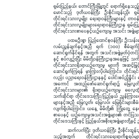
ရှမ်းပြည်နယ်၊ တောင်ကြီးမြို့တွင် ရောက်ရှိနေသည
မောင်သည် ဒုတိယဝန်ကြီး ဦးစိုင်းထွန်းညို၊ ရ
တိုင်းရင်းသားလူမျိုး ရေးရာဝန်ကြီးများနှင့် တာဝန
တိုင်းရင်းသားလူမျိုးများရေးရာဝန်ကြီးဌာန ရှမ်း
တိုင်းရင်းသားစာပေနှင့်ယဉ်ကျေးမှု အသင်း အဖွဲ့မျာ
ပထမဦးစွာ ပြည်ထောင်စုဝန်ကြီး ဦးသန်းမောင်က 
လမ်းညွှန်ချက်နှင့်အညီ ရက် (၁၀၀) စီမံချက်ဖြင့်
ဆောင်ရွက်နိုင်ရန် အတွက် အသင်းအဖွဲ့မှတ်ပုံတင်
နှင့် စပ်လျဉ်းပြီး မိမိတို့ဝန်ကြီးဌာနအနေဖြင့် သက်
တိုင်းရင်းသားရိုးရာယဉ်ကျေးမှု များကို အဆင့်မ
ဆောင်ရွက်ကြရန် မှာကြားလိုပါကြောင်း၊ တိုင်း
လည်း ပညာရေးဝန်ကြီးဌာနနှင့် ပေါင်းစပ်ညှိနှိုင်း
အကောင် အထည်ဖော်ဆောင်ရွက်ရာ၌ မြေလွတ်၊ မြ
တိုင်းရင်းသားများ၏ ရိုးရာယဉ်ကျေးမှု ဓလေ့ထ
သက်ဆိုင်ရာ တိုင်းဒေသကြီး/ပြည်နယ် ညွှန်ကြားရေး
များနှင့်အညီ မြေလွတ်၊ မြေလပ်၊ မြေရိုင်းများစီ
လျက်ရှိပါကြောင်း၊ ယနေ့ မိမိတို့၏ ကြုံတွေ့ နေ
စာပေနှင့် ယဉ်ကျေးမှုအသင်းအဖွဲ့များ၏ တင်ပြသည
တိုင်းဒေသကြီးနှင့် ပြည်နယ်အစိုးရအဖွဲ့များတို့နှင
ဆက်လက်ပြီး ဒုတိယဝန်ကြီး ဦးစိုင်းထွန်းညိုက
သည့်အတွက် တိုင်းရင်းသားရေးရာကိစ္စရပ်များ၊