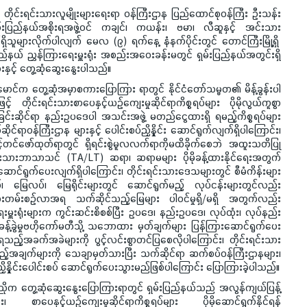
့် တိုင်းရင်းသားလူမျိုးများရေးရာ ဝန်ကြီးဌာန ပြည်ထောင်စုဝန်ကြီး ဦးသန်း
ှမ်းပြည်နယ်အစိုးရအဖွဲ့ဝင် ကချင်၊ ကယန်း၊ ဗမာ၊ လီဆူနှင့် အင်းသား
်ရှိသူများလိုက်ပါလျက် မေလ (၉) ရက်နေ့ နံနက်ပိုင်းတွင် တောင်ကြီးမြို့ရှိ
ပြည်နယ် ညွှန်ကြားရေးမှူးရုံး အစည်းအဝေးခန်းမတွင် ရှမ်းပြည်နယ်အတွင်းရှိ
းနှင့် တွေ့ဆုံဆွေးနွေးပါသည်။
တွေ့ဆုံအမှာစကားပြောကြား ရာတွင် နိုင်ငံတော်သမ္မတ၏ မိန့်ခွန်းပါ
 တိုင်းရင်းသားစာပေနှင့်ယဉ်ကျေးမှုဆိုင်ရာကိစ္စရပ်များ ပိုမိုလွယ်ကူစွာ
ခြင်းဆိုင်ရာ နည်းဥပဒေပါ အသင်းအဖွဲ့ မတည်ငွေထားရှိ ရမည့်ကိစ္စရပ်များ
ဆိုင်ရာဝန်ကြီးဌာန များနှင့် ပေါင်းစပ်ညှိနှိုင်း ဆောင်ရွက်လျက်ရှိပါကြောင်း၊
ြှင့်တင်ဖော်ထုတ်ရာတွင် ရှိရင်းစွဲမူလလက်ရာကိုမထိခိုက်စေဘဲ အထူးသတိပြု
ရင်းသားဘာသာသင် (TA/LT) ဆရာ၊ ဆရာမများ ပိုမိုခန့်ထားနိုင်ရေးအတွက်
 ဆောင်ရွက်ပေးလျက်ရှိပါကြောင်း၊ တိုင်းရင်းသားဒေသများတွင် စီမံကိန်းများ
ေလပ်၊ မြေရိုင်းများတွင် ဆောင်ရွက်မည့် လုပ်ငန်းများတွင်လည်း
ုံးတမ်းစဉ်လာအရ သက်ဆိုင်သည့်မြေများ ပါဝင်မှုရှိ/မရှိ အတွက်လည်း
မှူးရုံးများက ကွင်းဆင်းစိစစ်ပြီး ဥပဒေ၊ နည်းဥပဒေ၊ လုပ်ထုံး၊ လုပ်နည်း
မံခန့်ခွဲမှုဗဟိုကော်မတီသို့ သဘောထား မှတ်ချက်များ ပြန်ကြားဆောင်ရွက်ပေး
ရသည့်အခက်အခဲများကို ပွင့်လင်းစွာတင်ပြစေလိုပါကြောင်း၊ တိုင်းရင်းသား
့်အချက်များကို သေချာမှတ်သားပြီး သက်ဆိုင်ရာ ဆက်စပ်ဝန်ကြီးဌာနများ၊
့် ညှိနှိုင်းပေါင်းစပ် ဆောင်ရွက်ပေးသွားမည်ဖြစ်ပါကြောင်း ပြောကြားခဲ့ပါသည်။
 တွေ့ဆုံဆွေးနွေးပြောကြားရာတွင် ရှမ်းပြည်နယ်သည် အလွန်ကျယ်ပြန့်
 စာပေနှင့်ယဉ်ကျေးမှုဆိုင်ရာကိစ္စရပ်များ ပိုမိုဆောင်ရွက်နိုင်ရန်