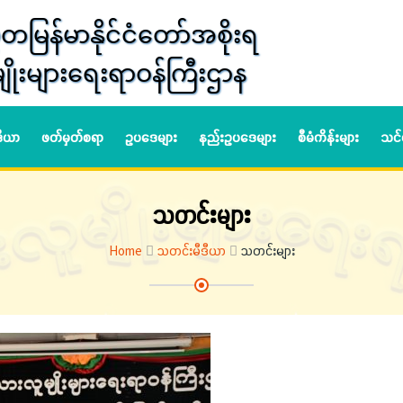
တမြန်မာနိုင်ငံတော်အစိုးရ
ျိုးများရေးရာဝန်ကြီးဌာန
ဒီယာ
ဖတ်မှတ်စရာ
ဥပဒေများ
နည်းဥပဒေများ
စီမံကိန်းများ
သင်
သတင်းများ
Home
သတင်းမီဒီယာ
သတင်းများ