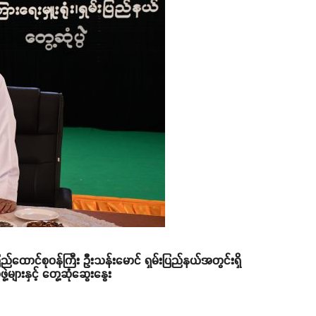
ပြည်ထောင်စုဝန်ကြီး ဦးသန်းမောင် ရှမ်းပြည်နယ်အတွင်းရှိ
များနှင့် တွေ့ဆုံဆွေးနွေး