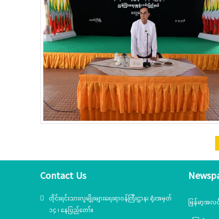
Contact Us
Newsp
တိုင်းရင်းသားလူမျိုးများရေးရာဝန်ကြီးဌာန၊ ရုံးအမှတ်
မြန်မာ့အလင
၁၄ ၊ နေပြည်တော်။