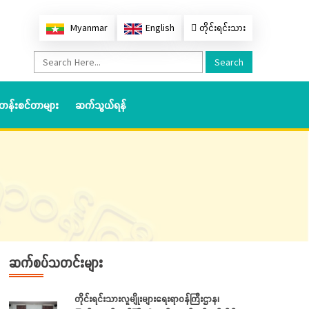
Myanmar
English
တိုင်းရင်းသား
Search
တန်းစင်တာများ
ဆက်သွယ်ရန်
ဆက်စပ်သတင်းများ
တိုင်းရင်းသားလူမျိုးများရေးရာဝန်ကြီးဌာန၊