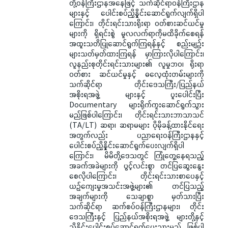
တို့ဝန်ကြီးဌာနအနေဖြင့် သက်ဆိုင်ရာဝန်ကြီးဌာန
များနှင့် ပေါင်းစပ်ညှိနှိုင်းဆောင်ရွက်လျက်ရှိပါ
ကြောင်း၊ တိုင်းရင်းသားရိုးရာ ဝတ်စားဆင်ယင်မှု
များကို ရှိရင်းစွဲ မူလလက်ရာကိုမထိခိုက်စေရန်
အထူးသတိပြုဆောင်ရွက်ကြရန်နှင့် စည်းမျဉ်း
များသတ်မှတ်ထားကြရန် မှာကြားလိုပါကြောင်း၊
လူနည်းစုတိုင်းရင်းသားများ၏ လူမှုဘဝ၊ ရိုးရာ
ဝတ်စား ဆင်ယင်မှုနှင့် ဓလေ့ထုံးတမ်းများကို
သက်ဆိုင်ရာ တိုင်းဒေသကြီး/ပြည်နယ်
အစိုးရအဖွဲ့ များနှင့် ပူးပေါင်းပြီး
Documentary များရိုက်ကူးဆောင်ရွက်သွား
မည်ဖြစ်ပါကြောင်း၊ တိုင်းရင်းသားဘာသာသင်
(TA/LT) ဆရာ၊ ဆရာမများ ပိုမိုခန့်ထားနိုင်ရေး
အတွက်လည်း ပညာရေးဝန်ကြီးဌာနနှင့်
ပေါင်းစပ်ညှိနှိုင်းဆောင်ရွက်ပေးလျက်ရှိပါ
ကြောင်း၊ မိမိတို့ဒေသတွင် ကြုံတွေ့နေရသည့်
အခက်အခဲများကို ပွင့်လင်းစွာ တင်ပြဆွေးနွေး
စေလိုပါကြောင်း၊ တိုင်းရင်းသားစာပေနှင့်
ယဉ်ကျေးမှုအသင်းအဖွဲ့များ၏ တင်ပြသည့်
အချက်များကို သေချာစွာ မှတ်သားပြီး
သက်ဆိုင်ရာ ဆက်စပ်ဝန်ကြီးဌာနများ၊ တိုင်း
ဒေသကြီးနှင့် ပြည်နယ်အစိုးရအဖွဲ့ များတို့နှင့်
ညှိနှိုင်းပေါင်းစပ်ဆောင်ရွက်ပေးသွားမည် ဖြစ်ပါ