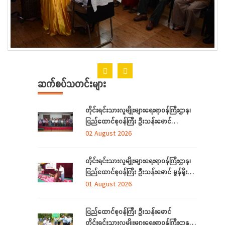
ဆက်စပ်သတင်းများ
တိုင်းရင်းသားလူမျိုးများရေးရာဝန်ကြီးဌာန၊
ပြည်ထောင်စုဝန်ကြီး ဦးသန်းမောင်
ရန်ကုန်တိုင်းဒေသကြီးအတွင်းရှိ
02 August 2026
တိုင်းရင်းသားဘာသာသင် ဆရာ/ဆရာမများ
နှင့် တွေ့ဆုံ
တိုင်းရင်းသားလူမျိုးများရေးရာဝန်ကြီးဌာန၊
ပြည်ထောင်စုဝန်ကြီး ဦးသန်းမောင် မွန်ရိုးရာ
ဝတ်စုံချုပ်လုပ်နည်းသင်တန်းဆင်းပွဲ
01 August 2026
အခမ်းအနားသို့တက်ရောက်
ပြည်ထောင်စုဝန်ကြီး ဦးသန်းမောင်
တိုင်းရင်းသားလူမျိုးများရေးရာဝန်ကြီးဌာန မိုး