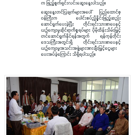
က ဖြည့်စွက်ရှင်းလင်းဆွေးနွေးပါသည်။
ဆွေးနွေးတင်ပြချက်များအပေါ် ပြည်ထောင်စု
ဝန်ကြီးက ပေါင်းစပ်ညှိနှိုင်းဖြည့်ဆည်း
ဆောင်ရွက်ပေးခဲ့ပြီး တိုင်းရင်းသားစာပေနှင့်
ယဉ်ကျေးမှုဆိုင်ရာကိစ္စရပ်များ ပိုမိုထိန်းသိမ်းမြှင့်
တင်ဆောင်ရွက်နိုင်ရန်အတွက် ရန်ကုန်တိုင်း
ဒေသကြီးအတွင်းရှိ တိုင်းရင်းသားစာပေနှင့်
ယဉ်ကျေးမှုအသင်းအဖွဲ့များအားချီးမြှင့်ငွေများ
ပေးအပ်ခဲ့ကြောင်း သိရှိရပါသည်။