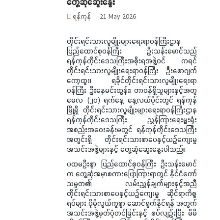
တွေ့ဆုံဆွေးနွေး
ရန်ကုန်
21 May 2026
တိုင်းရင်းသားလူမျိုးများရေးရာဝန်ကြီးဌာန
ပြည်ထောင်စုဝန်ကြီး ဦးသန်းမောင်သည်
ရန်ကုန်တိုင်းဒေသကြီးအစိုးရအဖွဲ့ဝင် ကရင်
တိုင်းရင်းသားလူမျိုးရေးရာဝန်ကြီး ဦးစောဂျက်
ကော့ထူး၊ ရခိုင်တိုင်းရင်းသားလူမျိုးရေးရာ
ဝန်ကြီး ဦးနေမင်းထွန်း၊ တာဝန်ရှိသူများနှင့်အတူ
မေလ (၂၀) ရက်နေ့ နေ့လယ်ပိုင်းတွင် ရန်ကုန်
မြို့ရှိ တိုင်းရင်းသားလူမျိုးများရေးရာဝန်ကြီးဌာန
ရန်ကုန်တိုင်းဒေသကြီး ညွှန်ကြားရေးမှူးရုံး
အစည်းအဝေးခန်းမတွင် ရန်ကုန်တိုင်းဒေသကြီး
အတွင်းရှိ တိုင်းရင်းသားစာပေနှင့်ယဉ်ကျေးမှု
အသင်းအဖွဲ့များနှင့် တွေ့ဆုံဆွေးနွေးပါသည်။
ပထမဦးစွာ ပြည်ထောင်စုဝန်ကြီး ဦးသန်းမောင်
က တွေ့ဆုံအမှာစကားပြောကြားရာတွင် နိုင်ငံတော်
သမ္မတ၏ လမ်းညွှန်ချက်များနှင့်အညီ
တိုင်းရင်းသားစာပေနှင့်ယဉ်ကျေးမှု ဆိုင်ရာကိစ္စ
ရပ်များ ပိုမိုလွယ်ကူစွာ ဆောင်ရွက်နိုင်ရန် အတွက်
အသင်းအဖွဲ့မှတ်ပုံတင်ခြင်းနှင့် စပ်လျဉ်းပြီး မိမိ