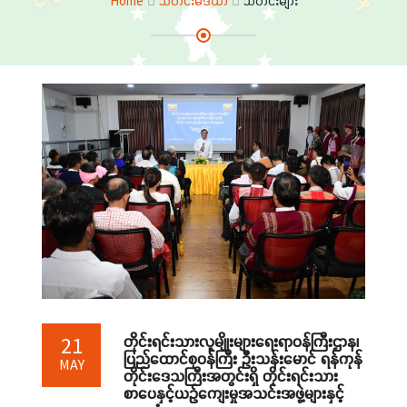
Home
သတင်းမီဒီယာ
သတင်းများ
တိုင်းရင်းသားလူမျိုးများရေးရာဝန်ကြီးဌာန၊
21
ပြည်ထောင်စုဝန်ကြီး ဦးသန်းမောင် ရန်ကုန်
MAY
တိုင်းဒေသကြီးအတွင်းရှိ တိုင်းရင်းသား
စာပေနှင့်ယဉ်ကျေးမှုအသင်းအဖွဲ့များနှင့်