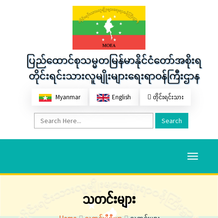
ပြည်ထောင်စုသမ္မတမြန်မာနိုင်ငံတော်အစိုးရ
တိုင်းရင်းသားလူမျိုးများရေးရာဝန်ကြီးဌာန
Myanmar
English
တိုင်းရင်းသား
Search
Toggle
navigati
သတင်းများ