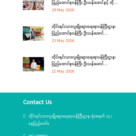
ပြည်ထောင်စုဝန်ကြီး ဦးသန်းမောင်နှင့် တိုင်း
ခင်းဧည့်ခံသည့် ဂုဏ်ပြုညစာစားပွဲသို့တက်
ဒေသကြီးနှင့်ပြည်နယ် တိုင်းရင်းသား
29 May 2026
ရောက်
လူမျိုးရေးရာဝန်ကြီးများ လုပ်ငန်းညှိနှိုင်း
အစည်းအဝေး ကျင်းပ
တိုင်းရင်းသားလူမျိုးများရေးရာဝန်ကြီးဌာန၊
ပြည်ထောင်စုဝန်ကြီး ဦးသန်းမောင်
ကရင်ပြည်နယ် အတွင်းရှိ တိုင်းရင်းသား
23 May 2026
စာပေနှင့်ယဉ်ကျေးမှုအသင်းအဖွဲ့များနှင့်
တွေ့ဆုံဆွေးနွေး၊ ဝန်ထမ်းများနှင့်တွေ့ဆုံအမှာ
တိုင်းရင်းသားလူမျိုးများရေးရာဝန်ကြီးဌာန၊
စကားပြောကြား
ပြည်ထောင်စုဝန်ကြီး ဦးသန်းမောင်
မွန်ပြည်နယ် အတွင်းရှိ တိုင်းရင်းသားစာပေ
22 May 2026
နှင့်ယဉ်ကျေးမှုအသင်းအဖွဲ့များနှင့် တွေ့ဆုံ
ဆွေးနွေး၊ တိုင်းရင်းသားယဉ်ကျေးမှုစင်တာသို့
သွားရောက်ကြည့်ရှုစစ်ဆေး
Contact Us
တိုင်းရင်းသားလူမျိုးများရေးရာဝန်ကြီးဌာန၊ ရုံးအမှတ် ၁၄ ၊
နေပြည်တော်။