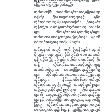
ကြောင်း ပြောကြားခဲ့ပါသည်။
ဆက်လက်ပြီး ကရင်တိုင်းရင်းသားလူမျိုးရေးရာ
ဝန်ကြီး ဦးစောဂျက်ကော့ထူးနှင့် ရခိုင်
တိုင်းရင်းသားလူမျိုးရေးရာဝန်ကြီး ဦးနေမင်း
ထွန်းတို့က လက်ရှိဆောင်ရွက်နေသည့် လုပ်ငန်း
များ၊ တိုင်းရင်းသားရေးရာကိစ္စရပ်များ၊
ဆက်လက်ဆောင်ရွက်သွားမည့်လုပ်ငန်း များကို
ရှင်းလင်းဆွေးနွေးတင်ပြပါသည်။
ယင်းနောက် ကချင်၊ ကရင်၊ ဇိုတုန်(ချင်း)၊ ဟွာလ်
ငို(ချင်း)၊ မရာ(ချင်း)၊ ဒိုင်(ချင်း)၊ ဗမာ၊ ထားဝယ်၊
မွန်၊ ရခိုင်၊ မြို၊ ခမီ ရှမ်း၊ ပအိုဝ်း၊ တအာင်းနှင့် ကိုး
ကန့် တိုင်းရင်းသားစာပေနှင့်ယဉ်ကျေးမှု
အသင်းအဖွဲ့များက ဒေသဖွံ့ဖြိုးရေးဆိုင်ရာကိစ္စ
များ၊ တိုင်းရင်းသားဘာသာစာပေသင်ကြားရေး
ဆိုင်ရာများ၊ နိုင်ငံသားစိစစ်ရေးကတ်တွင်
တိုင်းရင်းသားလူမျိုးအမည် မှားယွင်းမှုကိစ္စများ၊
ယဉ်ကျေးမှုဆိုင်ရာကိစ္စရပ်များ၊ တိုင်းရင်းသား
များ၏ နေ့ထူးနေ့မြတ်ပွဲတော်ကျင်းပရေးဆိုင်ရာ
များနှင့် ပတ်သက်ပြီး အထွေထွေဆွေးနွေးတင်ပြ
ကြရာ တိုင်းရင်းသားအခွင့်အရေးများကာကွယ်
စောင့်ရှောက်ရေးဦးစီးဌာန ညွှန်ကြားရေးမှူးချုပ်