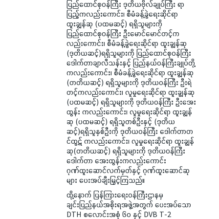
ပြည်ထောင်စုဝန်ကြီး ဒုတိယဗိုလ်ချုပ်ကြီး ရာ
ပြည့်ကလည်းကောင်း၊ စီမံခန့်ခွဲရေးဆိုင်ရာ
ထူးချွန်ဆု (ပထမဆင့်) ရရှိသူများကို
ပြည်ထောင်စုဝန်ကြီး ဦးမောင်မောင်တင့်က
လည်းကောင်း၊ စီမံခန့်ခွဲရေးဆိုင်ရာ ထူးချွန်ဆု
(ဒုတိယဆင့်)ရရှိသူများကို ပြည်ထောင်စုဝန်ကြီး
ဒေါက်တာချာလီသန်းနှင့် ပြည်နယ်ဝန်ကြီးချုပ်တို့
ကလည်းကောင်း၊ စီမံခန့်ခွဲရေးဆိုင်ရာ ထူးချွန်ဆု
(တတိယဆင့်) ရရှိသူများကို ဒုတိယဝန်ကြီး ဦးရဲ
တင့်ကလည်းကောင်း၊ လူမှုရေးဆိုင်ရာ ထူးချွန်ဆု
(ပထမဆင့်) ရရှိသူများကို ဒုတိယဝန်ကြီး ဦးအေး
ထွန်း ကလည်းကောင်း၊ လူမှုရေးဆိုင်ရာ ထူးချွန်
ဆု (ပထမဆင့်) ရရှိသူတစ်ဦးနှင့် (ဒုတိယ
ဆင့်)ရရှိသူနှစ်ဦးကို ဒုတိယဝန်ကြီး ဒေါက်တာတ
င်ထွဋ် ကလည်းကောင်း၊ လူမှုရေးဆိုင်ရာ ထူးချွန်
ဆု(တတိယဆင့်) ရရှိသူများကို ဒုတိယဝန်ကြီး
ဒေါက်တာ အေးထွန်းကလည်းကောင်း
ဂုဏ်ထူးဆောင်လက်မှတ်နှင့် ဂုဏ်ထူးဆောင်ဆု
များ ပေးအပ်ချီးမြှင့်ကြသည်။
ထို့နောက် ပြန်ကြားရေးဝန်ကြီးဌာနမှ
ချင်းပြည်နယ်အစိုးရအဖွဲ့အတွက် ပေးအပ်သော
DTH စလောင်းအစုံ ၆၀ နှင့် DVB T-2