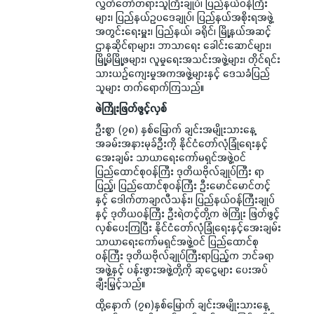
လွှတ်တော်တရားသူကြီးချုပ်၊ ပြည်နယ်ဝန်ကြီး
များ၊ ပြည်နယ်ဥပဒေချုပ်၊ ပြည်နယ်အစိုးရအဖွဲ့
အတွင်းရေးမှူး၊ ပြည်နယ်၊ ခရိုင်၊ မြို့နယ်အဆင့်
ဌာနဆိုင်ရာများ၊ ဘာသာရေး ခေါင်းဆောင်များ၊
မြို့မိမြို့ဖများ၊ လူမှုရေးအသင်းအဖွဲ့များ၊ တိုင်ရင်း
သားယဉ်ကျေးမှုအကအဖွဲ့များနှင့် ဒေသခံပြည်
သူများ တက်ရောက်ကြသည်။
ဖဲကြိုးဖြတ်ဖွင့်လှစ်
ဦးစွာ (၇၈) နှစ်မြောက် ချင်းအမျိုးသားနေ့
အခမ်းအနားမုခ်ဦးကို နိုင်ငံတော်လုံခြုံရေးနှင့်
အေးချမ်း သာယာရေးကော်မရှင်အဖွဲ့ဝင်
ပြည်ထောင်စုဝန်ကြီး ဒုတိယဗိုလ်ချုပ်ကြီး ရာ
ပြည့်၊ ပြည်ထောင်စုဝန်ကြီး ဦးမောင်မောင်တင့်
နှင့် ဒေါက်တာချာလီသန်း၊ ပြည်နယ်ဝန်ကြီးချုပ်
နှင့် ဒုတိယဝန်ကြီး ဦးရဲတင့်တို့က ဖဲကြိုး ဖြတ်ဖွင့်
လှစ်ပေးကြပြီး နိုင်ငံတော်လုံခြုံရေးနှင့်အေးချမ်း
သာယာရေးကော်မရှင်အဖွဲ့ဝင် ပြည်ထောင်စု
ဝန်ကြီး ဒုတိယဗိုလ်ချုပ်ကြီးရာပြည့်က ဘင်ခရာ
အဖွဲ့နှင့် ပန်းဖွားအဖွဲ့တို့ကို ဆုငွေများ ပေးအပ်
ချီးမြှင့်သည်။
ထို့နောက် (၇၈)နှစ်မြောက် ချင်းအမျိုးသားနေ့