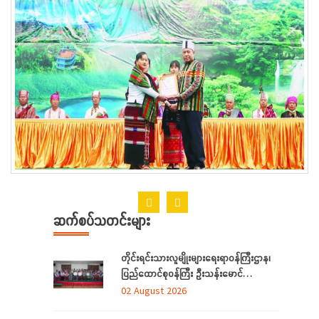
ဆက်စပ်သတင်းများ
တိုင်းရင်းသားလူမျိုးများရေးရာဝန်ကြီးဌာန၊
ပြည်ထောင်စုဝန်ကြီး ဦးသန်းမောင်
ရန်ကုန်တိုင်းဒေသကြီးအတွင်းရှိ
02 August 2026
တိုင်းရင်းသားဘာသာသင် ဆရာ/ဆရာမများ