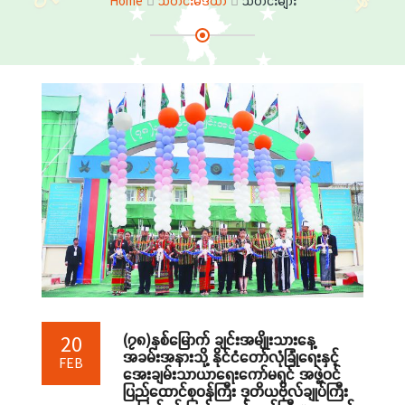
Home
သတင်းမီဒီယာ
သတင်းများ
(၇၈)နှစ်မြောက် ချင်းအမျိုးသားနေ့
20
အခမ်းအနားသို့ နိုင်ငံတော်လုံခြုံရေးနှင့်
FEB
အေးချမ်းသာယာရေးကော်မရှင် အဖွဲ့ဝင်
ပြည်ထောင်စုဝန်ကြီး ဒုတိယဗိုလ်ချုပ်ကြီး