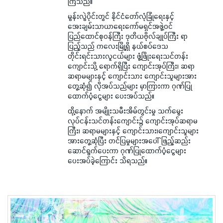
ကြသည်။
မွန်းလွဲပိုင်းတွင် နိုင်ငံတော်လုံခြုံရေးနှင့်
အေးချမ်းသာယာရေးကော်မရှင်အဖွဲ့ဝင်
ပြည်ထောင်စုဝန်ကြီး ဒုတိယဗိုလ်ချုပ်ကြီး ရာ
ပြည့်သည် ကလေးမြို့ရှိ နယ်စပ်ဒေသ
တိုင်းရင်းသားလူငယ်များ ဖွံ့ဖြိုးရေးသင်တန်း
ကျောင်းသို့ ရောက်ရှိပြီး ကျောင်းအုပ်ကြီး၊ ဆရာ
ဆရာမများနှင့် ကျောင်းသား ကျောင်းသူများအား
တွေ့ဆုံ၍ လိုအပ်သည်များ မှာကြားကာ ဂုဏ်ပြု
ထောက်ပံ့ငွေများ ပေးအပ်သည်။
ထို့နောက် အမျိုးသမီးအိမ်တွင်းမှု သက်‌မွေး
လုပ်ငန်းသင်တန်းကျောင်း၌ ကျောင်းအုပ်ဆရာမ
ကြီး၊ ဆရာမများနှင့် ကျောင်းသား၊ကျောင်းသူများ
အားတွေ့ဆုံပြီး တင်ပြမှုများအပေါ် ဖြည့်ဆည်း
ဆောင်ရွက်ပေးကာ ဂုဏ်ပြုထောက်ပံ့ငွေများ
ပေးအပ်ခဲ့ကြောင်း သိရသည်။