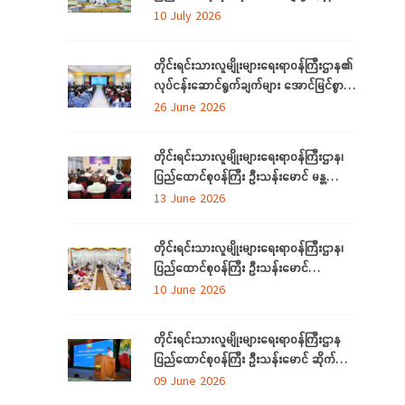
အဆင့်မြှင့်တင်လုပ်ငန်းဆောင်ရွက်မှုများအား
10 July 2026
သွားရောက်ကြည့်ရှုစစ်ဆေး
တိုင်းရင်းသားလူမျိုးများရေးရာဝန်ကြီးဌာန၏
လုပ်ငန်းဆောင်ရွက်ချက်များ အောင်မြင်စွာ
အကောင်အထည်ဖော်နိုင်ရေးအတွက်
26 June 2026
ရှင်းလင်းဆွေးနွေး
တိုင်းရင်းသားလူမျိုးများရေးရာဝန်ကြီးဌာန၊
ပြည်ထောင်စုဝန်ကြီး ဦးသန်းမောင် မန္တလေး
တိုင်းဒေသကြီးအတွင်းရှိ တိုင်းရင်းသားစာပေ
13 June 2026
နှင့်ယဉ်ကျေးမှုအသင်းအဖွဲ့များနှင့် တွေ့ဆုံ
ဆွေးနွေး
တိုင်းရင်းသားလူမျိုးများရေးရာဝန်ကြီးဌာန၊
ပြည်ထောင်စုဝန်ကြီး ဦးသန်းမောင်
ပြည်ထောင်စုနယ်မြေ နေပြည်တော်အတွင်းရှိ
10 June 2026
တိုင်းရင်းသားစာပေနှင့် ယဉ်ကျေးမှု
အသင်းအဖွဲ့များနှင့် တွေ့ဆုံဆွေးနွေး
တိုင်းရင်းသားလူမျိုးများရေးရာဝန်ကြီးဌာန
ပြည်ထောင်စုဝန်ကြီး ဦးသန်းမောင် ဆိုက်ဘာ
လုံခြုံရေး (Cyber Security) ဆိုင်ရာ
09 June 2026
အသိပညာပေးဟောပြောပွဲ အခမ်းအနားတက်