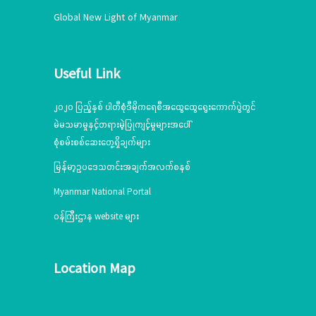
Global New Light of Myanmar
Useful Link
၂၀၂၀ ပြည့်နှစ် ပါတီစုံဒီမိုကရေစီအထွေထွေရွေးကောက်ပွဲတွင်
မဲမသမာမှုနှင့်တရားမဲ့ပြုကျင့်မှုများအပေါ်
စုံစမ်းစစ်ဆေးတွေ့ရှိချက်များ
မြန်မာ့ဥပဒေသတင်းအချက်အလက်စနစ်
Myanmar National Portal
ဝန်ကြီးဌာန website များ
Location Map