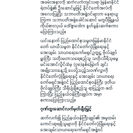
အခမ်းအနားကို ဆက်လက်ကျင်းပရာ မြန်မာနိုင်ငံ
ရဲတပ်ဖွဲ့၏ ဦးဆောင်မှုဖြင့် နိုင်ငံတော်အလံကို
အလေးပြုပြီး သဘာပတိအဖွဲ့ဝင်များက နေရာယူ
ကြကာ သဘာပတိအဖွဲခေါင်းဆောင် မတူပီမြို့နယ်
ကိုယ်စားလှယ် ဒေါ်ဖွာဒေါက နှုတ်ခွန်းဆက်စကား
ပြောကြားသည်။
ယင်းနောက် ပြည်ထောင်စုသမ္မတမြန်မာနိုင်ငံ
တော် ယာယီသမ္မတ နိုင်ငံတော်လုံခြုံရေးနှင့်
အေးချမ်း သာယာရေးကော်မရှင်ဥက္ကဋ္ဌ ဗိုလ်ချုပ်
မှူးကြီး သတိုးမဟာသရေစည်သူ သတိုးသီရိသုဓမ္မ
မင်းအောင်လှိုင်ထံမှ (၇၈)နှစ်မြောက် ချင်း
အမျိုးသားနေ့သို့ ပေးပို့သည့်သဝဏ်လွှာကို
နိုင်ငံတော်လုံခြုံရေးနှင့် အေးချမ်း သာယာရေး
ကော်မရှင်အဖွဲ့ဝင် ပြည်ထောင်စုဝန်ကြီး ဒုတိယ
ဗိုလ်ချုပ်ကြီး သီရိပျံချီစည်သူ ရာပြည့်က ဖတ်
ကြားပြီး ပြည်နယ်ဝန်ကြီးချုပ်က အမှာ
စကားပြောကြားသည်။
ဂုဏ်ထူးဆောင်လက်မှတ်ချီးမြှင့်
ဆက်လက်၍ ပြည်နယ်ဝန်ကြီးချုပ်၏ အမှုထမ်း
ကောင်းဆုရရှိသူများကို နိုင်ငံတော်လုံခြုံရေးနှင့်
အေးချမ်းသာယာရေးကော်မရှင်အဖွဲ့ဝင်