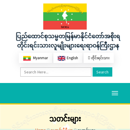
ပြည်ထောင်စုသမ္မတမြန်မာနိုင်ငံတော်အစိုးရ
တိုင်းရင်းသားလူမျိုးများရေးရာဝန်ကြီးဌာန
Myanmar
English
တိုင်းရင်းသား
Search
Toggle
navigati
သတင်းများ