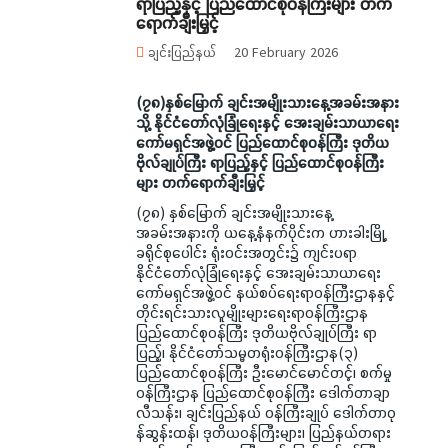
ရာပြည့်နှင့် ပြည်ထောင်စုဝန်ကြီးများ တက်
ရောက်ချီးမြှင့်
ချင်းပြည်နယ်
20 February 2026
(၇၈)နှစ်မြောက် ချင်းအမျိုးသားနေ့အခမ်းအနား
သို့ နိုင်ငံတော်လုံခြုံရေးနှင့် အေးချမ်းသာယာရေး
ကော်မရှင်အဖွဲ့ဝင် ပြည်ထောင်စုဝန်ကြီး ဒုတိယ
ဗိုလ်ချုပ်ကြီး ရာပြည့်နှင့် ပြည်ထောင်စုဝန်ကြီး
များ တက်ရောက်ချီးမြှင့်
(၇၈) နှစ်မြောက် ချင်းအမျိုးသားနေ့
အခမ်းအနားကို ယနေ့နံနက်ပိုင်းက ဟားခါးမြို့
ခရိုင်စုပေါင်း ရုံးဝင်းအတွင်း၌ ကျင်းပရာ
နိုင်ငံတော်လုံခြုံရေးနှင့် အေးချမ်းသာယာရေး
ကော်မရှင်အဖွဲ့ဝင် နယ်စပ်ရေးရာဝန်ကြီးဌာနနှင့်
တိုင်းရင်းသားလူမျိုးများရေးရာဝန်ကြီးဌာန
ပြည်ထောင်စုဝန်ကြီး ဒုတိယဗိုလ်ချုပ်ကြီး ရာ
ပြည့်၊ နိုင်ငံတော်သမ္မတရုံးဝန်ကြီးဌာန(၃)
ပြည်ထောင်စုဝန်ကြီး ဦးမောင်မောင်တင့်၊ စက်မှု
ဝန်ကြီးဌာန ပြည်ထောင်စုဝန်ကြီး ဒေါက်တာချာ
လီသန်း၊ ချင်းပြည်နယ် ဝန်ကြီးချုပ် ဒေါက်တာဝု
န်ဆွန်းထန်၊ ဒုတိယဝန်ကြီးများ၊ ပြည်နယ်တရား