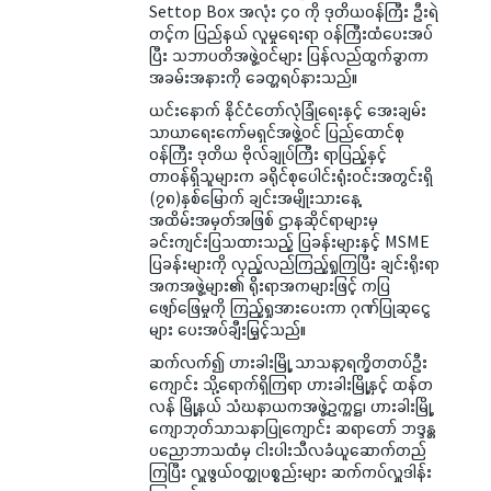
Settop Box အလုံး ၄၀ ကို ဒုတိယဝန်ကြီး ဦးရဲ
တင့်က ပြည်နယ် လူမှုရေးရာ ဝန်ကြီးထံပေးအပ်
ပြီး သဘာပတိအဖွဲ့ဝင်များ ပြန်လည်ထွက်ခွာကာ
အခမ်းအနားကို ခေတ္တရပ်နားသည်။
ယင်းနောက် နိုင်ငံတော်လုံခြုံရေးနှင့် အေးချမ်း
သာယာရေးကော်မရှင်အဖွဲ့ဝင် ပြည်ထောင်စု
ဝန်ကြီး ဒုတိယ ဗိုလ်ချုပ်ကြီး ရာပြည့်နှင့်
တာဝန်ရှိသူများက ခရိုင်စုပေါင်းရုံးဝင်းအတွင်းရှိ
(၇၈)နှစ်မြောက် ချင်းအမျိုးသားနေ့
အထိမ်းအမှတ်အဖြစ် ဌာနဆိုင်ရာများမှ
ခင်းကျင်းပြသထားသည့် ပြခန်းများနှင့် MSME
ပြခန်းများကို လှည့်လည်ကြည့်ရှုကြပြီး ချင်းရိုးရာ
အကအဖွဲ့များ၏ ရိုးရာအကများဖြင့် ကပြ
ဖျော်ဖြေမှုကို ကြည့်ရှုအားပေးကာ ဂုဏ်ပြုဆုငွေ
များ ပေးအပ်ချီးမြှင့်သည်။
ဆက်လက်၍ ဟားခါးမြို့ သာသနာ့ရက္ခိတတပ်ဦး
ကျောင်း သို့ရောက်ရှိကြရာ ဟားခါးမြို့နှင့် ထန်တ
လန် မြို့နယ် သံဃနာယကအဖွဲ့ဥက္ကဋ္ဌ၊ ဟားခါးမြို့
ကျောဘုတ်သာသနာပြုကျောင်း ဆရာတော် ဘဒ္ဒန္တ
ပညောဘာသထံမှ ငါးပါးသီလခံယူဆောက်တည်
ကြပြီး လှူဖွယ်ဝတ္ထုပစ္စည်းများ ဆက်ကပ်လှူဒါန်း