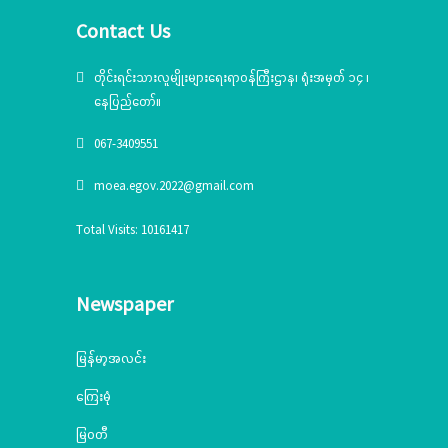
Contact Us
တိုင်းရင်းသားလူမျိုးများရေးရာဝန်ကြီးဌာန၊ ရုံးအမှတ် ၁၄ ၊
နေပြည်တော်။
067-3409551
moea.egov.2022@gmail.com
Total Visits: 10161417
Newspaper
မြန်မာ့အလင်း
ကြေးမုံ
မြဝတီ