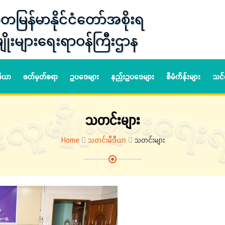
တမြန်မာနိုင်ငံတော်အစိုးရ
ျိုးများရေးရာဝန်ကြီးဌာန
ဒီယာ
ဖတ်မှတ်စရာ
ဥပဒေများ
နည်းဥပဒေများ
စီမံကိန်းများ
သင်
သတင်းများ
Home
သတင်းမီဒီယာ
သတင်းများ