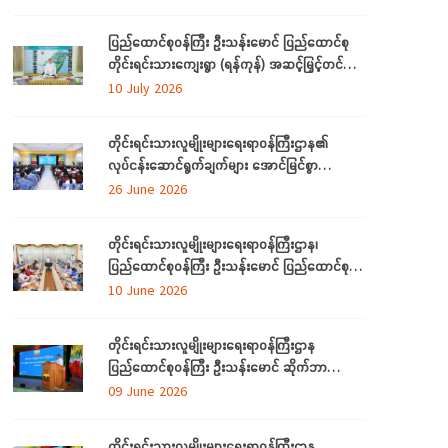
တက်ရောက်
ပြည်ထောင်စုဝန်ကြီး ဦးသန်းမောင် ပြည်ထောင်စု
တိုင်းရင်းသားကျေးရွာ (ရန်ကုန်) အဆင့်မြှင့်တင်
လုပ်ငန်းဆောင်ရွက်မှုများအား သွားရောက်ကြည့်ရှု
10 July 2026
စစ်ဆေး
တိုင်းရင်းသားလူမျိုးများရေးရာဝန်ကြီးဌာန၏
လုပ်ငန်းဆောင်ရွက်ချက်များ အောင်မြင်စွာ
အကောင်အထည်ဖော်နိုင်ရေးအတွက် ရှင်းလင်း
26 June 2026
ဆွေးနွေး
တိုင်းရင်းသားလူမျိုးများရေးရာဝန်ကြီးဌာန၊
ပြည်ထောင်စုဝန်ကြီး ဦးသန်းမောင် ပြည်ထောင်စု
နယ်မြေ နေပြည်တော်အတွင်းရှိ တိုင်းရင်းသားစာပေ
10 June 2026
နှင့် ယဉ်ကျေးမှု အသင်းအဖွဲ့များနှင့် တွေ့ဆုံ
ဆွေးနွေး
တိုင်းရင်းသားလူမျိုးများရေးရာဝန်ကြီးဌာန
ပြည်ထောင်စုဝန်ကြီး ဦးသန်းမောင် ဆိုက်ဘာ
လုံခြုံရေး (Cyber Security) ဆိုင်ရာ အသိပညာ
09 June 2026
ပေးဟောပြောပွဲ အခမ်းအနားတက်ရောက်
တိုင်းရင်းသားလူမျိုးများရေးရာဝန်ကြီးဌာန