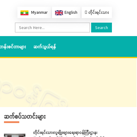
Myanmar
English
တိုင်းရင်းသား
Search
တန်းစင်တာများ
ဆက်သွယ်ရန်
ဆက်စပ်သတင်းများ
တိုင်းရင်းသားလူမျိုးများရေးရာဝန်ကြီးဌာန၊