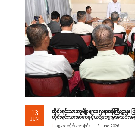
တိုင်းရင်းသားလူမျိုးများရေးရာဝန်ကြီးဌာန၊ 
13
တိုင်းရင်းသားစာပေနှင့်ယဉ်ကျေးမှုအသင်းအဖွဲ့မ
JUN
မန္တလေးတိုင်းဒေသကြီး
13 June 2026