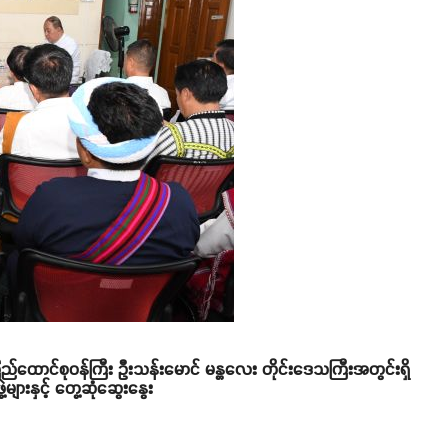
ပြည်ထောင်စုဝန်ကြီး ဦးသန်းမောင် မန္တလေး တိုင်းဒေသကြီးအတွင်းရှိ
ျားနှင့် တွေ့ဆုံဆွေးနွေး