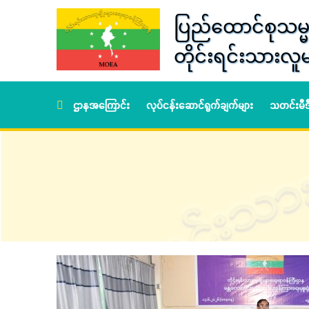
ပြည်ထောင်စုသမ္မ
တိုင်းရင်းသားလူမ
ဌာနအကြောင်း
လုပ်ငန်းဆောင်ရွက်ချက်များ
သတင်းမီ