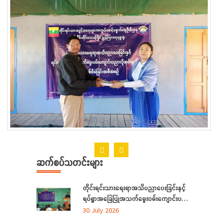
ဆက်စပ်သတင်းများ
တိုင်းရင်းသားရေးရာအသိပညာပေးခြင်းနှင့်
ရပ်ရွာအခြေပြုအသက်မွေးဝမ်းကျောင်းပညာ
လိုအပ်ချက်တို့ကို ဆန်းစစ်စီမံခြင်းအစီအစဉ်
30 July 2026