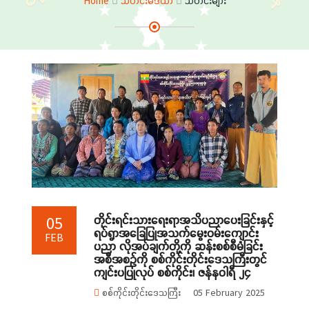
Home
သတင်းမီဒီယာ
သတင်းများ
တိုင်းရင်းသားရေးရာအသိပညာပေးခြင်းနှင့်
05
ရပ်ရွာအခြေပြုအသက်မွေးဝမ်းကျောင်း
FEB
ပညာ လိုအပ်ချက်တို့ကို ဆန်းစစ်စီမံခြင်း
အစီအစဉ်ကို စစ်ကိုင်းတိုင်းဒေသကြီးတွင်
ကျင်းပပြုလုပ် စစ်ကိုင်း၊ ဇန်နဝါရီ ၂၄
စစ်ကိုင်းတိုင်းဒေသကြီး
05 February 2025