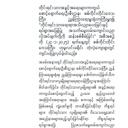
တိုင်းရင်းသားအခွင့်အရေးများကာကွယ်
စောင့်ရှောက်ရေးဦးစီးဌာန၊ စစ်ကိုင်းတိုင်းဒေသ
ကြီး၊ ညွှန်ကြားရေးမှူးရုံးကကြီးမှူး၍
“တိုင်းရင်းသားရေးရာအသိပညာပေးခြင်းနှင့်
ရပ်ရွာအခြေပြု အသက်မွေးဝမ်းကျောင်းပညာ
လိုအပ်ချက်တို့ကို ဆန်းစစ်စီမံခြင်း” အစီအစဉ်
ကို (၂၄-၁-၂၀၂၅) ရက်နေ့တွင် စစ်ကိုင်းတိုင်း
ဒေသကြီး၊ ဟုမ္မလင်းခရိုင်၊ တုံလုံကျေးရွာတွင်
ကျင်းပပြုလုပ်ခဲ့ပါသည်။
အခမ်းအနားတွင် တိုင်းရင်းသားအခွင့်အရေးများကာကွယ်
စောင့်ရှောက်ရေးဦးစီးဌာန၊ စစ်ကိုင်းတိုင်းဒေသကြီး၊ ညွှန်
ကြားရေးမှူးရုံးမှ ညွှန်ကြားရေးမှူး ဒေါက်တာဝင့်မြတ်သီက
တိုင်းရင်းသားလူမျိုးများရေးရာဝန်ကြီးဌာနအကြောင်း
မိတ်ဆက်ခြင်း၊ တိုင်းရင်းသားလူမျိုးများ၏ အခွင့်အရေး
ကာကွယ်စောင့်ရှောက်သည့် ဥပဒေ၊ နည်းဥပဒေပါ
အကြောင်းအရာများ၊ အမုန်း စကားနှင့် အကြမ်းဖက်မှု
ဖြစ်စေရန် လှုံ့ဆော်မှုကို တားဆီးခြင်းဆိုင်ရာ ကိစ္စရပ်
များ၊ တိုင်းရင်းသား လူမျိုးများ၏ ဝိသေသရှေ့ဆောင်
အမည်နာမများထည့်သွင်းခြင်းဆိုင်ရာ ကိစ္စရပ်များ၊
ရပ်ရွာအခြေ ပြုအသက်မွေးဝမ်းကျောင်းပညာ