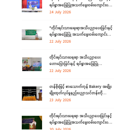
ရပ်ရွာအခြေပြုအသက်မွေးဝမ်းကျောင်းပညာ
လိုအပ်ချက်တို့ကို ဆန်းစစ်စီမံခြင်းအစီအစဉ်
24 July 2026
ကို ဧရာဝတီတိုင်းဒေသကြီးတွင် ကျင်းပ
ပြုလုပ်
“တိုင်းရင်းသားရေးရာအသိပညာပေးခြင်းနှင့်
ရပ်ရွာအခြေပြု အသက်မွေးဝမ်းကျောင်း
ပညာလိုအပ်ချက် ဆန်းစစ်စီမံခြင်း
22 July 2026
အစီအစဉ်” နှင့် “အခြေခံစက်ချုပ်သင်တန်း”
ကို ရန်ကုန်တိုင်းဒေသကြီးတွင် ကျင်းပပြုလုပ်
တိုင်းရင်းသားရေးရာ အသိပညာပေး
ဟောပြောခြင်းနှင့် ရပ်ရွာအခြေပြု
အသက်မွေးဝမ်းကျောင်း ပညာလိုအပ်ချက်တို့
22 July 2026
ကို ဆန်းစစ်စီမံခြင်း အစီအစဉ်ကို
မွန်ပြည်နယ်တွင် ကျင်းပပြုလုပ်
တန်ဖိုးမြင့် စားသောက်ကုန် Bakery အမျိုး
မျိုးထုတ်လုပ်မှုနည်းပညာသင်တန်းကို
စစ်ကိုင်းတိုင်းဒေသကြီး၊ လဟယ်မြို့၌ ဖွင့်လှစ်
23 July 2026
တိုင်းရင်းသားရေးရာ အသိပညာပေးခြင်းနှင့်
ရပ်ရွာအခြေပြုအသက်မွေးဝမ်းကျောင်းပညာ
လိုအပ်ချက်များကို ဆန်းစစ်စီမံခြင်း
20 July 2026