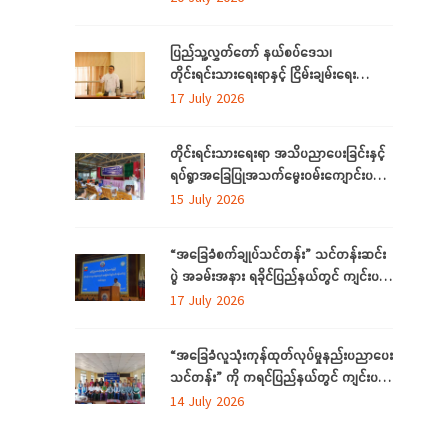
အစီအစဉ်ကို ပဲခူးတိုင်းဒေသကြီးတွင် ကျင်းပ
ပြုလုပ်
ပြည်သူ့လွှတ်တော် နယ်စပ်ဒေသ၊
တိုင်းရင်းသားရေးရာနှင့် ငြိမ်းချမ်းရေး
ကော်မတီနှင့် တိုင်းရင်းသားလူမျိုးများရေးရာ
17 July 2026
ဝန်ကြီးဌာနတို့ တွေ့ဆုံဆွေးနွေး
တိုင်းရင်းသားရေးရာ အသိပညာပေးခြင်းနှင့်
ရပ်ရွာအခြေပြုအသက်မွေးဝမ်းကျောင်းပညာ
လိုအပ်ချက်တို့ကို ဆန်းစစ်စီမံခြင်း အစီအစဉ်
15 July 2026
ကို ပဲခူးတိုင်းဒေသကြီးတွင် ကျင်းပပြုလုပ်
“အခြေခံစက်ချုပ်သင်တန်း” သင်တန်းဆင်း
ပွဲ အခမ်းအနား ရခိုင်ပြည်နယ်တွင် ကျင်းပ
ပြုလုပ်
17 July 2026
“အခြေခံလူသုံးကုန်ထုတ်လုပ်မှုနည်းပညာပေး
သင်တန်း” ကို ကရင်ပြည်နယ်တွင် ကျင်းပ
ပြုလုပ်
14 July 2026