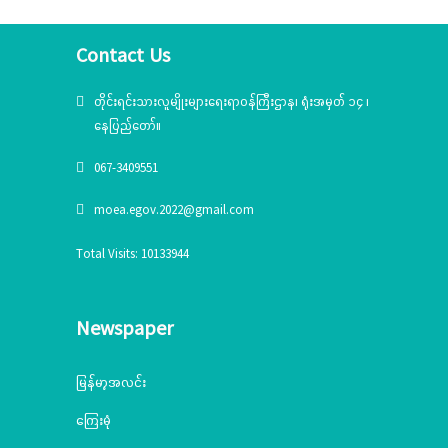
Contact Us
တိုင်းရင်းသားလူမျိုးများရေးရာဝန်ကြီးဌာန၊ ရုံးအမှတ် ၁၄ ၊
နေပြည်တော်။
067-3409551
moea.egov.2022@gmail.com
Total Visits: 10133944
Newspaper
မြန်မာ့အလင်း
ကြေးမုံ