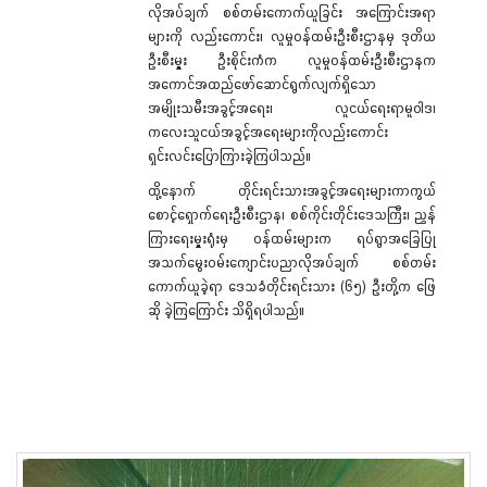
လိုအပ်ချက် စစ်တမ်းကောက်ယူခြင်း အကြောင်းအရာ
များကို လည်းကောင်း၊ လူမှုဝန်ထမ်းဦးစီးဌာနမှ ဒုတိယ
ဦးစီးမှူး ဦးစိုင်းကံက လူမှုဝန်ထမ်းဦးစီးဌာနက
အကောင်အထည်ဖော်ဆောင်ရွက်လျက်ရှိသော
အမျိုးသမီးအခွင့်အရေး၊ လူငယ်ရေးရာမူဝါဒ၊
ကလေးသူငယ်အခွင့်အရေးများကိုလည်းကောင်း
ရှင်းလင်းပြောကြားခဲ့ကြပါသည်။
ထို့နောက် တိုင်းရင်းသားအခွင့်အရေးများကာကွယ်
စောင့်ရှောက်ရေးဦးစီးဌာန၊ စစ်ကိုင်းတိုင်းဒေသကြီး၊ ညွှန်
ကြားရေးမှူးရုံးမှ ဝန်ထမ်းများက ရပ်ရွာအခြေပြု
အသက်မွေးဝမ်းကျောင်းပညာလိုအပ်ချက် စစ်တမ်း
ကောက်ယူခဲ့ရာ ဒေသခံတိုင်းရင်းသား (၆၅) ဦးတို့က ဖြေ
ဆို ခဲ့ကြကြောင်း သိရှိရပါသည်။