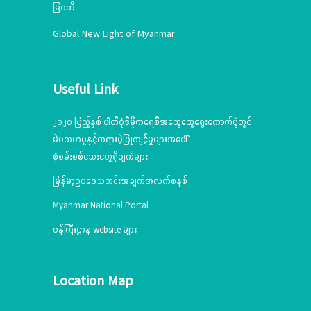
မြဝတီ
Global New Light of Myanmar
Useful Link
၂၀၂၀ ပြည့်နှစ် ပါတီစုံဒီမိုကရေစီအထွေထွေရွေးကောက်ပွဲတွင်
မဲမသမာမှုနှင့်တရားမဲ့ပြုကျင့်မှုများအပေါ်
စုံစမ်းစစ်ဆေးတွေ့ရှိချက်များ
မြန်မာ့ဥပဒေသတင်းအချက်အလက်စနစ်
Myanmar National Portal
ဝန်ကြီးဌာန website များ
Location Map