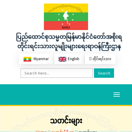
ပြည်ထောင်စုသမ္မတမြန်မာနိုင်ငံတော်အစိုးရ
တိုင်းရင်းသားလူမျိုးများရေးရာဝန်ကြီးဌာန
Myanmar
English
တိုင်းရင်းသား
Search
Toggle
navigati
သတင်းများ