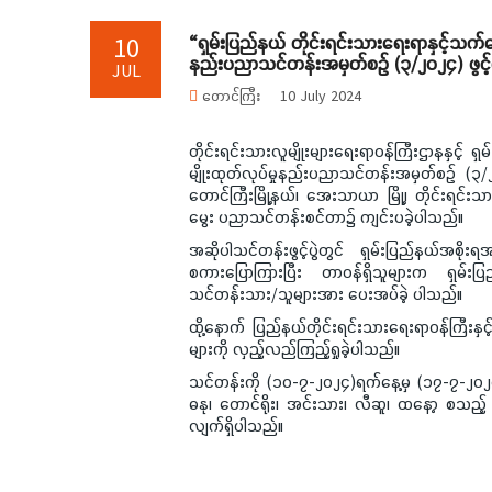
“ရှမ်းပြည်နယ် တိုင်းရင်းသားရေးရာနှင့်သက
10
နည်းပညာသင်တန်းအမှတ်စဉ် (၃/၂၀၂၄) ဖွင့်ပွ
JUL
တောင်ကြီး
10 July 2024
တိုင်းရင်းသားလူမျိုးများရေးရာဝန်ကြီးဌာနနှင့် ရှ
မျိုးထုတ်လုပ်မှုနည်းပညာသင်တန်းအမှတ်စဉ် (၃/၂၀
တောင်ကြီးမြို့နယ်၊ အေးသာယာ မြို့၊ တိုင်းရင်းသ
မွေး ပညာသင်တန်းစင်တာ၌ ကျင်းပခဲ့ပါသည်။
အဆိုပါသင်တန်းဖွင့်ပွဲတွင် ရှမ်းပြည်နယ်အစိုး
စကားပြောကြားပြီး တာဝန်ရှိသူများက ရှမ်းပြ
သင်တန်းသား/သူများအား ပေးအပ်ခဲ့ ပါသည်။
ထို့နောက် ပြည်နယ်တိုင်းရင်းသားရေးရာဝန်ကြီးန
များကို လှည့်လည်ကြည့်ရှုခဲ့ပါသည်။
သင်တန်းကို (၁၀-၇-၂၀၂၄)ရက်နေ့မှ (၁၇-၇-၂၀၂၄) ရက
ဓနု၊ တောင်ရိုး၊ အင်းသား၊ လီဆူ၊ ထနော့ စသည့်
လျက်ရှိပါသည်။