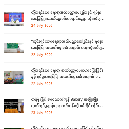
ဒေသကြီးတွင် ကျင်းပပြုလုပ်
တိုင်းရင်းသားရေးရာအသိပညာပေးခြင်းနှင့် ရပ်ရွာ
အခြေပြုအသက်မွေးဝမ်းကျောင်းပညာ လိုအပ်ချက်
တို့ကို ဆန်းစစ်စီမံခြင်းအစီအစဉ်ကို ဧရာဝတီတိုင်း
24 July 2026
ဒေသကြီးတွင် ကျင်းပပြုလုပ်
“တိုင်းရင်းသားရေးရာအသိပညာပေးခြင်းနှင့် ရပ်ရွာ
အခြေပြု အသက်မွေးဝမ်းကျောင်း ပညာလိုအပ်ချက်
ဆန်းစစ်စီမံခြင်း အစီအစဉ်” နှင့် “အခြေခံစက်ချုပ်
22 July 2026
သင်တန်း” ကို ရန်ကုန်တိုင်းဒေသကြီးတွင် ကျင်းပ
ပြုလုပ်
တိုင်းရင်းသားရေးရာ အသိပညာပေးဟောပြောခြင်း
နှင့် ရပ်ရွာအခြေပြု အသက်မွေးဝမ်းကျောင်း ပညာ
လိုအပ်ချက်တို့ကို ဆန်းစစ်စီမံခြင်း အစီအစဉ်ကို
22 July 2026
မွန်ပြည်နယ်တွင် ကျင်းပပြုလုပ်
တန်ဖိုးမြင့် စားသောက်ကုန် Bakery အမျိုးမျိုး
ထုတ်လုပ်မှုနည်းပညာသင်တန်းကို စစ်ကိုင်းတိုင်း
ဒေသကြီး၊ လဟယ်မြို့၌ ဖွင့်လှစ်
23 July 2026
တိုင်းရင်းသားရေးရာ အသိပညာပေးခြင်းနှင့် ရပ်ရွာ