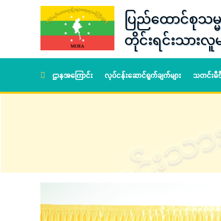
ပြည်ထောင်စုသမ္မ
တိုင်းရင်းသားလူမ
ဌာနအကြောင်း
လုပ်ငန်းဆောင်ရွက်ချက်များ
သတင်းမီ