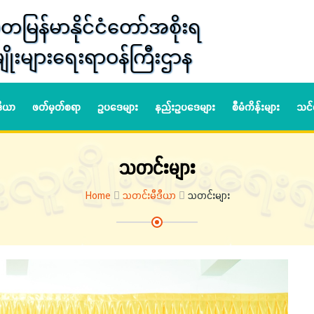
တမြန်မာနိုင်ငံတော်အစိုးရ
ျိုးများရေးရာဝန်ကြီးဌာန
ဒီယာ
ဖတ်မှတ်စရာ
ဥပဒေများ
နည်းဥပဒေများ
စီမံကိန်းများ
သင်
သတင်းများ
Home
သတင်းမီဒီယာ
သတင်းများ