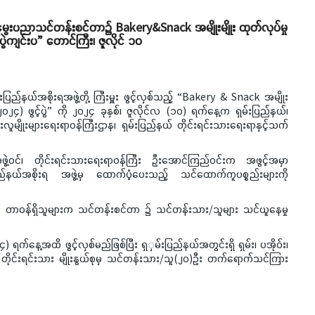
်မွေးပညာသင်တန်းစင်တာ၌ Bakery&Snack အမျိုးမျိုး ထုတ်လုပ်မှု
ဲကျင်းပ” တောင်ကြီး၊ ဇူလိုင် ၁၀
မ်းပြည်နယ်အစိုးရအဖွဲ့တို့ ကြီးမှူး ဖွင့်လှစ်သည့် “Bakery & Snack အမျိုး
၂၄) ဖွင့်ပွဲ” ကို ၂၀၂၄ ခုနှစ်၊ ဇူလိုင်လ (၁၀) ရက်နေ့က ရှမ်းပြည်နယ်၊
ားလူမျိုးများရေးရာဝန်ကြီးဌာန၊ ရှမ်းပြည်နယ် တိုင်းရင်းသားရေးရာနှင့်သက်
ရအဖွဲ့ဝင်၊ တိုင်းရင်းသားရေးရာဝန်ကြီး ဦးအောင်ကြည်ဝင်းက အဖွင့်အမှာ
ည်နယ်အစိုးရ အဖွဲ့မှ ထောက်ပံ့ပေးသည့် သင်ထောက်ကူပစ္စည်းများကို
ှင့် တာဝန်ရှိသူများက သင်တန်းစင်တာ ၌ သင်တန်းသား/သူများ သင်ယူနေမှု
်နေ့အထိ ဖွင့်လှစ်မည်ဖြစ်ပြီး ရှှမ်းပြည်နယ်အတွင်းရှိ ရှမ်း၊ ပအိုဝ်း၊
 တိုင်းရင်းသား မျိုးနွယ်စုမှ သင်တန်းသား/သူ(၂၀)ဦး တက်ရောက်သင်ကြား