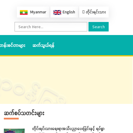
Myanmar
English
တိုင်းရင်းသား
Search
တန်းစင်တာများ
ဆက်သွယ်ရန်
ဆက်စပ်သတင်းများ
တိုင်းရင်းသားရေးရာအသိပညာပေးခြင်းနှင့် ရပ်ရွာ