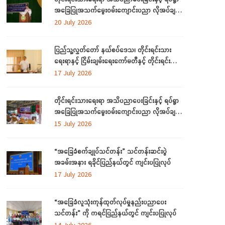
အခြေပြုအသက်မွေးဝမ်းကျောင်းပညာ လိုအပ်ချက်
များကို ဆန်းစစ်စီမံခြင်း အစီအစဉ်ကို ပဲခူးတိုင်း
20 July 2026
ဒေသကြီးတွင် ကျင်းပပြုလုပ်
ပြည်သူ့လွှတ်တော် နယ်စပ်ဒေသ၊ တိုင်းရင်းသား
ရေးရာနှင့် ငြိမ်းချမ်းရေးကော်မတီနှင့် တိုင်းရင်းသား
လူမျိုးများရေးရာဝန်ကြီးဌာနတို့ တွေ့ဆုံဆွေးနွေး
17 July 2026
တိုင်းရင်းသားရေးရာ အသိပညာပေးခြင်းနှင့် ရပ်ရွာ
အခြေပြုအသက်မွေးဝမ်းကျောင်းပညာ လိုအပ်ချက်
တို့ကို ဆန်းစစ်စီမံခြင်း အစီအစဉ်ကို ပဲခူးတိုင်းဒေသ
15 July 2026
ကြီးတွင် ကျင်းပပြုလုပ်
“အခြေခံစက်ချုပ်သင်တန်း” သင်တန်းဆင်းပွဲ
အခမ်းအနား ရခိုင်ပြည်နယ်တွင် ကျင်းပပြုလုပ်
17 July 2026
“အခြေခံလူသုံးကုန်ထုတ်လုပ်မှုနည်းပညာပေး
သင်တန်း” ကို ကရင်ပြည်နယ်တွင် ကျင်းပပြုလုပ်