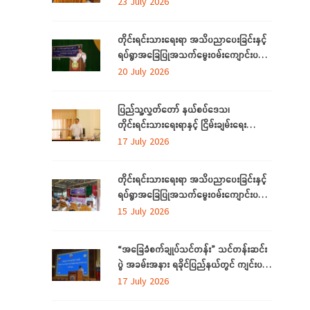
23 July 2026
တိုင်းရင်းသားရေးရာ အသိပညာပေးခြင်းနှင့်
ရပ်ရွာအခြေပြုအသက်မွေးဝမ်းကျောင်းပညာ
လိုအပ်ချက်များကို ဆန်းစစ်စီမံခြင်း
20 July 2026
အစီအစဉ်ကို ပဲခူးတိုင်းဒေသကြီးတွင် ကျင်းပ
ပြုလုပ်
ပြည်သူ့လွှတ်တော် နယ်စပ်ဒေသ၊
တိုင်းရင်းသားရေးရာနှင့် ငြိမ်းချမ်းရေး
ကော်မတီနှင့် တိုင်းရင်းသားလူမျိုးများရေးရာ
17 July 2026
ဝန်ကြီးဌာနတို့ တွေ့ဆုံဆွေးနွေး
တိုင်းရင်းသားရေးရာ အသိပညာပေးခြင်းနှင့်
ရပ်ရွာအခြေပြုအသက်မွေးဝမ်းကျောင်းပညာ
လိုအပ်ချက်တို့ကို ဆန်းစစ်စီမံခြင်း အစီအစဉ်
15 July 2026
ကို ပဲခူးတိုင်းဒေသကြီးတွင် ကျင်းပပြုလုပ်
“အခြေခံစက်ချုပ်သင်တန်း” သင်တန်းဆင်း
ပွဲ အခမ်းအနား ရခိုင်ပြည်နယ်တွင် ကျင်းပ
ပြုလုပ်
17 July 2026