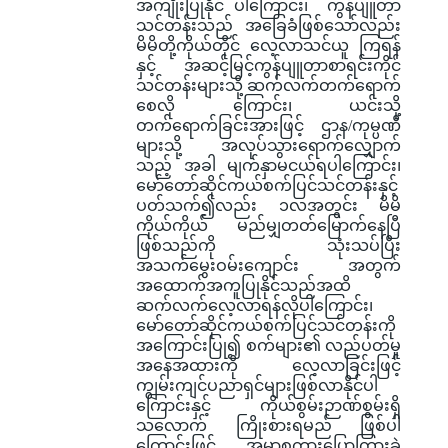
အကျိုးပြုနိုင် ပါကြောင်း၊ ကွန်ပျူတာ
သင်တန်းသည် အခြေခံဖြစ်သော်လည်း
မိမိတို့ကိုယ်တိုင် လေ့လာသင်ယူ ကြရန်
နှင့် အဆင့်မြင့်ကွန်ပျူတာစာရင်းကိုင်
သင်တန်းများသို့ ဆက်လက်တက်ရောက်
စေလို ကြောင်း၊ ယင်းသို့
တက်ရောက်ခြင်းအားဖြင့် ဌာန/ကုမ္ပဏီ
များသို့ အလုပ်သွားရောက်လျှောက်
သည့် အခါ မျက်နှာမငယ်ရပါကြောင်း၊
မော်တော်ဆိုင်ကယ်စက်ပြင်သင်တန်းနှင့်
ပတ်သက်၍လည်း ၁လအတွင်း မိမိ
ကိုယ်ကိုယ် မည်မျှတတ်မြောက်နေပြီ
ဖြစ်သည်ကို သုံးသပ်ပြီး
အသက်မွေးဝမ်းကျောင်း အတွက်
အထောက်အကူပြုနိုင်သည်အထိ
ဆက်လက်လေ့လာရန်လိုပါကြောင်း၊
မော်တော်ဆိုင်ကယ်စက်ပြင်သင်တန်းကို
အကြောင်းပြု၍ စက်များ၏ လည်ပတ်မှု
အနေအထားကို လေ့လာခြင်းဖြင့်
ကျွမ်းကျင်ပညာရှင်များဖြစ်လာနိုင်ပါ
ကြောင်းနှင့် ကိုယ်စွမ်းဉာဏ်စွမ်းရှိ
သလောက် ကြိုးစားရမည် ဖြစ်ပါ
ကြောင်းဖြင့် အမှာစကားပြောကြားခဲ့