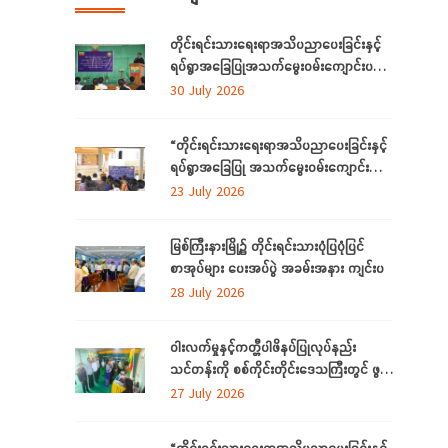
တိုင်းရင်းသားရေးရာအသိပညာပေးခြင်းနှင့်
ရပ်ရွာအခြေပြုအသက်မွေးဝမ်းကျောင်းပညာ
လိုအပ်ချက်တို့ကို ဆန်းစစ်စီမံခြင်းအစီအစဉ်
30 July 2026
ကို ကချင်ပြည်နယ်တွင် ကျင်းပပြုလုပ်
“တိုင်းရင်းသားရေးရာအသိပညာပေးခြင်းနှင့်
ရပ်ရွာအခြေပြု အသက်မွေးဝမ်းကျောင်း
ပညာ လိုအပ်ချက် ဆန်းစစ်စီမံခြင်း
23 July 2026
အစီအစဉ်”
မြစ်ကြီးနားမြို့၌ တိုင်းရင်းသားပုံပြပုံပြင်
စာအုပ်များ ပေးအပ်ပွဲ အခမ်းအနား ကျင်းပ
28 July 2026
ဝါးလက်မှုနှင့်ကတ္တီပါဖိနပ်ပြုလုပ်နည်း
သင်တန်းကို စစ်ကိုင်းတိုင်းဒေသကြီးတွင် ဖွင့်
လှစ်
27 July 2026
“တိုင်းရင်းသားရေးရာအသိပညာပေးခြင်းနှင့်