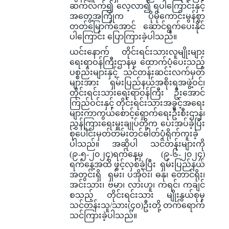
ဆက်လက်၍ လေ့လာ၍ ရပါကြောင်းနှင့်
အတွေ့အကြုံက ပိုမိုကောင်းမွန်စွာ
တတ်မြောက်အောင် ဆောင်ရွက်ပေးနိုင်
ပါကြောင်း ပြောကြားခဲ့ပါသည်။
ယင်းနောက် တိုင်းရင်းသားလူမျိုးများ
ရေးရာဝန်ကြီးဌာနမှ ထောက်ပံ့ပေးသည့်
ပစ္စည်းများနှင့် သင်တန်းဆင်းလက်မှတ်
များအား ရှမ်းပြည်နယ်အစိုးရအဖွဲ့ဝင်၊
တိုင်းရင်းသားရေးရာဝန်ကြီး ဦးအောင်
ကြည်ဝင်းနှင့် တိုင်းရင်းသားအခွင့်အရေး
များကာကွယ်စောင့်ရှောက်ရေးဦးစီးဌာန၊
ညွှန်ကြားရေးမှူးချုပ်တို့က ပေးအပ်ခဲ့ပြီး
စုပေါင်းမှတ်တမ်းတင်ဓါတ်ပုံရိုက်ကူးခဲ့
ပါသည်။ အဆိုပါ သင်တန်းများကို
(၉-၅-၂၀၂၄)ရက်နေ့မှ (၉-၆-၂၀၂၄)
ရက်နေ့အထိ ဖွင့်လှစ်ခဲ့ပြီး ရှမ်းပြည်နယ်
အတွင်းရှိ ရှမ်း၊ ပအိုဝ်း၊ ဓနု၊ တောင်ရိုး၊
အင်းသား၊ ဗမာ၊ လားဟူ၊ ကရင်၊ ကချင်
စသည့် တိုင်းရင်းသား မျိုးနွယ်စုမှ
သင်တန်းသူ/သား(၄၀)ဦးတို့ တက်ရောက်
သင်ကြားခဲ့ပါသည်။