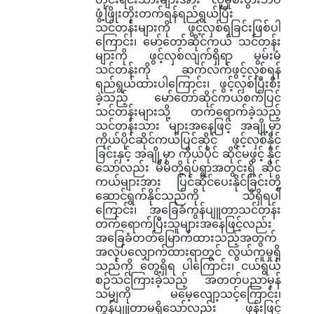
ဖွံ့ဖြိုးတိုးတက်ရန်ရည်ရွယ်ပြီး
သင်တန်းများကို ဖွင့်လှစ်ရခြင်းဖြစ်ပါ
ကြောင်း၊ မော်တော်ဆိုင်ကယ် သင်တန်း
များကို ဖွင့်လှစ်လျက်ရှိရာ မွမ်းမံ
သင်တန်းကို ဆက်လက်ဖွင့်လှစ်ရန်
ရည်ရွယ်ထားပါကြောင်း၊ ဖွင့်လှစ်ပြီးစီး
ခဲ့သည့် မော်တော်ဆိုင်ကယ်စက်ပြင်
သင်တန်းများသို့ တက်ရောက်ခဲ့သည့်
သင်တန်းသား များအနေဖြင့် အချို့မှာ
ကိုယ်ပိုင်ဆိုင်ကယ်ပြင်ဆိုင် ဖွင့်လှစ်နိုင်
ခြင်းနှင့် အချို့မှာ ကိုယ်ပိုင် ဆိုင်မဖွင့် နိုင်
သော်လည်း မိမိတို့ရပ်ရွာအတွင်းရှိ ဆိုင်
ကယ်များအား ပြင်ဆိုင်ပေးနိုင်ခြင်းတို့
ဆောင်ရွက်နိုင်သည်ကို သိရှိရပါ
ကြောင်း၊ အခြေခံကွန်ပျူတာသင်တန်း
တက်ရောက်ပြီးသူများအနေဖြင့်လည်း
အခြေခံတတ်မြောက်ထားသည့်အတွက်
အလုပ်လျှောက်ထားရာတွင် လွယ်ကူမှုရှိ
သည်ကို တွေ့ရှိရ ပါကြောင်း၊ ငယ်ရွယ်
စဉ်သင်ကြားခဲ့သည့် အတတ်ပညာမှန်
သမျှကို မမေ့လျော့သင့်ကြောင်း၊
ကွန်ပျူတာမရှိသော်လည်း ဖုန်းဖြင့်