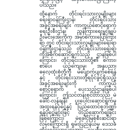
ပါသည်။
ထို့နောက် တိုင်းရင်းသားလူမျိုးများ
ရေးရာဝန်ကြီးဌာန၊ တိုင်းရင်းသား
အခွင့်အရေးများ ကာကွယ်စောင့်ရှောက်
ရေးဦးစီးဌာန၊ ညွှန်ကြားရေးမှူးချုပ်
ဦးမင်းအေးကိုက အမှာစကားပြောကြား
ရာ တွင် တိုင်းရင်းသားလူမျိုးများရေးရာ
ဝန်ကြီးဌာနသည် တိုင်းရင်းသားရေးရာ
ကိုအဓိကဆောင်ရွက်သည့် ဌာနဖြစ်ပါ
ကြောင်း၊ တိုင်းရင်းသားတို့၏ စကား၊
စာပေ၊ ယဉ်ကျေးမှု၊ အနုပညာ၊
ဓလေ့ထုံးစံတို့ကို မပျောက်ပျက်စေရန်
နှင့် တိုင်းရင်းသားတို့ရပိုင်ခွင့်ရှိသည့်
အခွင့်အရေးများကို ကာကွယ်
စောင့်ရှောက် ပေးသည့်ဌာနဖြစ်ပါ
ကြောင်း၊ ဤသင်တန်းစင်တာသည် မဲ
ခေါင်-လန်ချန်း ပူးပေါင်းဆောင်ရွက်မှု
အထူးရန်ပုံငွေနှင့် ပြည်ထောင်စုဘဏ္ဍာ
ရန်ပုံငွေများဖြင့် တည်ဆောက်ရခြင်း
ဖြစ်ကြောင်း၊ မဲခေါင်မြစ်စီးဆင်းရာ
လမ်းကြောင်းရှိ ရှမ်းပြည်နယ်မှ ဒေသခံ
တိုင်းရင်းသားများအား လူမှုစီးပွားဘဝ