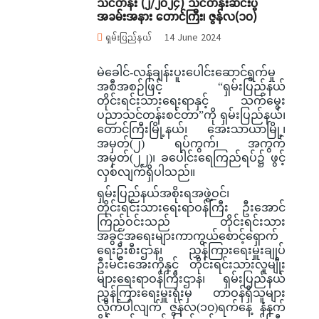
သင်တန်း (၂/၂၀၂၄) သင်တန်းဆင်းပွဲ
အခမ်းအနား တောင်ကြီး၊ ဇွန်လ(၁၀)
ရှမ်းပြည်နယ်
14 June 2024
မဲခေါင်-လန်ချန်းပူးပေါင်းဆောင်ရွက်မှု
အစီအစဉ်ဖြင့် “ရှမ်းပြည်နယ်
တိုင်းရင်းသားရေးရာနှင့် သက်မွေး
ပညာသင်တန်းစင်တာ”ကို ရှမ်းပြည်နယ်၊
တောင်ကြီးမြို့နယ်၊ အေးသာယာမြို့၊
အမှတ်(၂) ရပ်ကွက်၊ အကွက်
အမှတ်(၂၂)၊ ခပေါင်းရေကြည်ရပ်၌ ဖွင့်
လှစ်လျက်ရှိပါသည်။
ရှမ်းပြည်နယ်အစိုးရအဖွဲ့ဝင်၊
တိုင်းရင်းသားရေးရာဝန်ကြီး ဦးအောင်
ကြည်ဝင်းသည် တိုင်းရင်းသား
အခွင့်အရေးများကာကွယ်စောင့်ရှောက်
ရေးဦးစီးဌာန၊ ညွှန်ကြားရေးမှူးချုပ်
ဦးမင်းအေးကိုနှင့် တိုင်းရင်းသားလူမျိုး
များရေးရာဝန်ကြီးဌာန၊ ရှမ်းပြည်နယ်
ညွှန်ကြားရေးမှူးရုံးမှ တာဝန်ရှိသူများ
လိုက်ပါလျက် ဇွန်လ(၁၀)ရက်နေ့ နံနက်