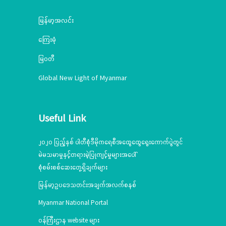
မြန်မာ့အလင်း
ကြေးမုံ
မြဝတီ
Global New Light of Myanmar
Useful Link
၂၀၂၀ ပြည့်နှစ် ပါတီစုံဒီမိုကရေစီအထွေထွေရွေးကောက်ပွဲတွင်
မဲမသမာမှုနှင့်တရားမဲ့ပြုကျင့်မှုများအပေါ်
စုံစမ်းစစ်ဆေးတွေ့ရှိချက်များ
မြန်မာ့ဥပဒေသတင်းအချက်အလက်စနစ်
Myanmar National Portal
ဝန်ကြီးဌာန website များ