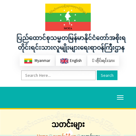
ပြည်ထောင်စုသမ္မတမြန်မာနိုင်ငံတော်အစိုးရ
တိုင်းရင်းသားလူမျိုးများရေးရာဝန်ကြီးဌာန
Myanmar
English
တိုင်းရင်းသား
Search
Toggle
navigati
သတင်းများ