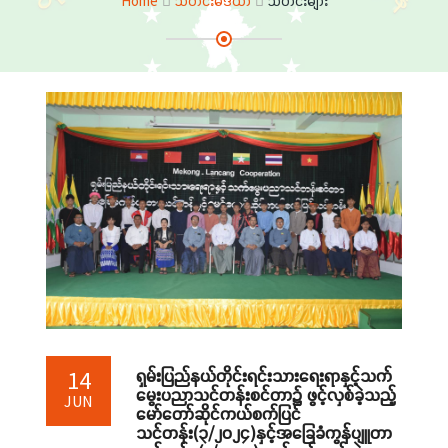
Home
သတင်းမီဒီယာ
သတင်းများ
ရှမ်းပြည်နယ်တိုင်းရင်းသားရေးရာနှင့်သက်
14
မွေးပညာသင်တန်းစင်တာ၌ ဖွင့်လှစ်ခဲ့သည့်
JUN
မော်တော်ဆိုင်ကယ်စက်ပြင်
သင်တန်း(၃/၂၀၂၄)နှင့်အခြေခံကွန်ပျူတာ