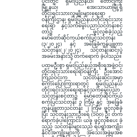
ပိုင်းတွင် ရှမ်းပြည်နယ်၊ တောင်ကြီး
မြို့နယ်၊ အေးသာယာမြို့ရှိ
တိုင်းရင်းသားလူမျိုးများရေးရာ
ဝန်ကြီးဌာန၊ ရှမ်းပြည်နယ်တိုင်းရင်းသား
ရေးရာ နှင့်သက်မွေးပညာသင်တန်းစင်
တာ၌ ဖွင့်လှစ်ခဲ့သည့်
မော်တော်ဆိုင်ကယ်စက်ပြင်သင်တန်း
(၃/၂၀၂၄) နှင့် အခြေခံကွန်ပျူတာ
သင်တန်း(၂/၂၀၂၄) သင်တန်းဆင်းပွဲ
အခမ်းအနားသို့ တက်ရောက် ခဲ့ပါသည်။
ပထမဦးစွာ ရှမ်းပြည်နယ်အစိုးရအဖွဲ့ဝင်၊
တိုင်းရင်းသားရေးရာဝန်ကြီး ဦးအောင်
ကြည်ဝင်းက သင်တန်းဆင်းအမှာ
စကားပြောကြားရာတွင် ရှမ်းပြည်နယ်
တိုင်းရင်းသားရေးရာနှင့်သက်မွေးပညာ
သင်တန်းစင်တာ၌ မော်တော်ဆိုင်ကယ်
စက်ပြင်သင်တန်း ၃ ကြိမ် နှင့် အခြေခံ
ကွန်ပျူတာသင်တန်း ၂ ကြိမ် ဖွင့်လှစ်ခဲ့
ပြီး သင်တန်းသားဦးရေ (၁၀၀) ဦး တက်
ရောက်ခဲ့ပါကြောင်း၊ ယခု ဖွင့်လှစ်ပေး ခဲ့
သည့် သင်တန်းများသည် ရပ်ရွာအကျိုး၊
နိုင်ငံအကျိုးများကို အသေးအဖွဲ့မှအစ