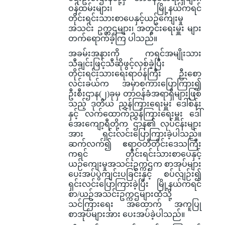
ဝန်ထမ်းများ၊ မြို့နယ်ကရင်
တိုင်းရင်းသားစာပေနှင့်ယဉ်ကျေးမှု
အသင်း ဥက္ကဌများ၊ အတွင်းရေးမှူး များ
တက်ရောက်ခဲ့ကြ ပါသည်။
အခမ်းအနားကို ကရင်အမျိုးသား
သီချင်းဖြင့်သီဆိုဖွင့်လှစ်ခဲ့ပြီး
တိုင်းရင်းသားရေးရာဝန်ကြီး ဦးစော
လင်းခယ်က အမှာစကားပြောကြား၍
ဦးစီးဌာန(၂)ခုမှ တာဝန်ခံအရာရှိများဖြစ်
သည့် ဒုတိယ ညွှန်ကြားရေးမှူး ဒေါ်စန်း
နှင့် လက်ထောက်ညွှန်ကြားရေးမှူး ဒေါ်
အေးကျော့ရီတို့က ဌာန၏ လုပ်ငန်းများ
အား ရှင်းလင်းပြောကြားခဲ့ပါသည်။
ဆက်လက်၍ ဧရာဝတီတိုင်းဒေသကြီး
ကရင် တိုင်းရင်းသားစာပေနှင့်
ယဉ်ကျေးမှုအသင်းဥက္ကဌက စာအုပ်များ
ပေးအပ်ပွဲကျင်းပခြင်းနှင့် စပ်လျဉ်း၍
ရှင်းလင်းပြောကြားခဲ့ပြီး မြို့နယ်ကရင်
စာ/ယဉ်အသင်းဥက္ကဌများထံသို့
သင်ကြားရေး အထောက် အကူပြု
စာအုပ်များအား ပေးအပ်ခဲ့ပါသည်။