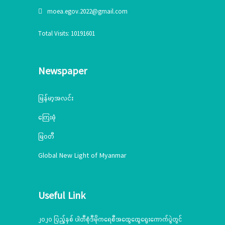
moea.egov.2022@gmail.com
Total Visits: 10191601
Newspaper
မြန်မာ့အလင်း
ကြေးမုံ
မြဝတီ
Global New Light of Myanmar
Useful Link
၂၀၂၀ ပြည့်နှစ် ပါတီစုံဒီမိုကရေစီအထွေထွေရွေးကောက်ပွဲတွင်