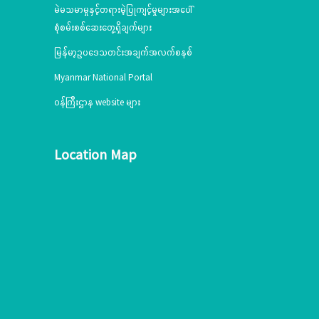
မဲမသမာမှုနှင့်တရားမဲ့ပြုကျင့်မှုများအပေါ်
စုံစမ်းစစ်ဆေးတွေ့ရှိချက်များ
မြန်မာ့ဥပဒေသတင်းအချက်အလက်စနစ်
Myanmar National Portal
ဝန်ကြီးဌာန website များ
Location Map