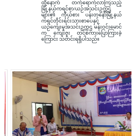
ထို့နောက် တက်ရောက်လာကြသည့်
မြို့နယ်ကရင်စာ/ယဉ်အသင်းဥက္ကဌ
များ၏ ကိုယ်စား ပန်းတနော်မြို့နယ်
ကရင်တိုင်းရင်းသားစာပေနှင့်
ယဉ်ကျေးမှုအသင်းဥက္ကဌ မန်းဝင်းမောင်
က ကျေးဇူး တင်စကားပြောကြားခဲ့
ကြောင်း သတင်းရရှိပါသည်။