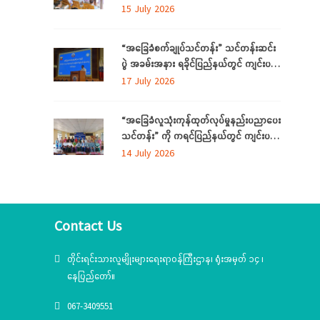
လိုအပ်ချက်တို့ကို ဆန်းစစ်စီမံခြင်း အစီအစဉ်
15 July 2026
ကို ပဲခူးတိုင်းဒေသကြီးတွင် ကျင်းပပြုလုပ်
“အခြေခံစက်ချုပ်သင်တန်း” သင်တန်းဆင်း
ပွဲ အခမ်းအနား ရခိုင်ပြည်နယ်တွင် ကျင်းပ
ပြုလုပ်
17 July 2026
“အခြေခံလူသုံးကုန်ထုတ်လုပ်မှုနည်းပညာပေး
သင်တန်း” ကို ကရင်ပြည်နယ်တွင် ကျင်းပ
ပြုလုပ်
14 July 2026
Contact Us
တိုင်းရင်းသားလူမျိုးများရေးရာဝန်ကြီးဌာန၊ ရုံးအမှတ် ၁၄ ၊
နေပြည်တော်။
067-3409551