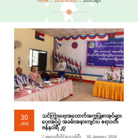
Home
သတင်းမီဒီယာ
သတင်းများ
သင်ကြားရေးအထောက်အကူပြုစာအုပ်များ
30
ပေးအပ်ပွဲ အခမ်းအနားကျင်းပ ဧရာဝတီ၊
JAN
ဇန်နဝါရီ ၂၇
ဧရာဝတီတိုင်းဒေသကြီး
30 January 2024