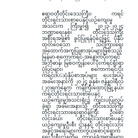
ဧရာဝတီတိုင်းဒေသကြီး၊ ကရင်
တိုင်းရင်းသားစာပေနှင့်ယဉ်ကျေးမှု
အသင်းက ကြီးမှူး၍ ၂၀၂၃-၂၀၂၄
ဘဏ္ဍာရေးနှစ်၊ တိုင်းဒေသကြီး
အစိုးရအဖွဲ့၏ ခွင့်ပြုရန်ပုံငွေဖြင့် ပုံနှိပ်
ထုတ်ဝေသော သင်ကြားရေး
အထောက်အကူပြုစာအုပ်များဖြစ်သည့်
မြန်မာ-စကောကရင်-အနောက်ပိုးကရင်
အဘိဓာန်၊ မြစ်ဝကျွန်းပေါ်ပိုးကရင်ရိုးရာ
ပုံပြင်များ၊ စကောကရင်/ပိုး
ကရင်(KG)ပုံနှိပ်စာအုပ်များ ပေးအပ်ပွဲ
အခမ်းအနားကို ၂၀၂၄ ခုနှစ်၊ ဇန်နဝါရီလ
(၂၇)ရက်နေ့က ကန်ကြီးထောင့်မြို့နယ်၊
ကရင်တိုင်းရင်းသားစာပေနှင့်
ယဉ်ကျေးမှုအသင်းရုံး၌ ကျင်းပပြုလုပ်
ခဲ့ရာ အခမ်းအနားသို့ တိုင်းဒေသကြီး
တိုင်းရင်းသားရေးရာဝန်ကြီး ဦးစော
လင်းခယ်၊ တိုင်းရင်းသားစာပေနှင့်
ယဉ်ကျေးမှုဦးစီး ဌာနနှင့် တိုင်းရင်းသား
အခွင့်အရေးများကာကွယ်စောင့်ရှောက်
ရေးဦးစီးဌာနတို့မှ တာဝန်ခံအရာရှိများ၊