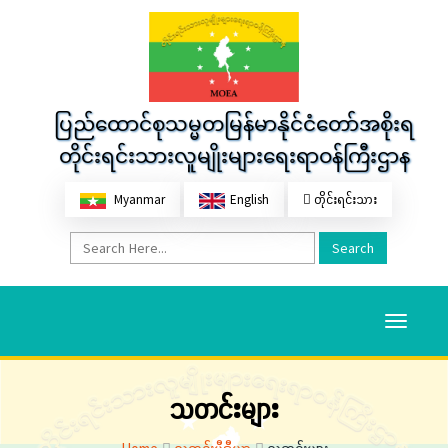
ပြည်ထောင်စုသမ္မတမြန်မာနိုင်ငံတော်အစိုးရ
တိုင်းရင်းသားလူမျိုးများရေးရာဝန်ကြီးဌာန
Myanmar
English
တိုင်းရင်းသား
Search
Toggle
navigati
သတင်းများ