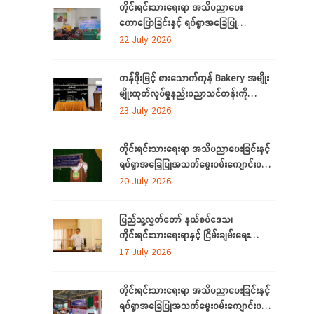
တိုင်းရင်းသားရေးရာ အသိပညာပေး
ဟောပြောခြင်းနှင့် ရပ်ရွာအခြေပြု
အသက်မွေးဝမ်းကျောင်း ပညာလိုအပ်ချက်တို့
22 July 2026
ကို ဆန်းစစ်စီမံခြင်း အစီအစဉ်ကို
မွန်ပြည်နယ်တွင် ကျင်းပပြုလုပ်
တန်ဖိုးမြင့် စားသောက်ကုန် Bakery အမျိုး
မျိုးထုတ်လုပ်မှုနည်းပညာသင်တန်းကို
စစ်ကိုင်းတိုင်းဒေသကြီး၊ လဟယ်မြို့၌ ဖွင့်လှစ်
23 July 2026
တိုင်းရင်းသားရေးရာ အသိပညာပေးခြင်းနှင့်
ရပ်ရွာအခြေပြုအသက်မွေးဝမ်းကျောင်းပညာ
လိုအပ်ချက်များကို ဆန်းစစ်စီမံခြင်း
20 July 2026
အစီအစဉ်ကို ပဲခူးတိုင်းဒေသကြီးတွင် ကျင်းပ
ပြုလုပ်
ပြည်သူ့လွှတ်တော် နယ်စပ်ဒေသ၊
တိုင်းရင်းသားရေးရာနှင့် ငြိမ်းချမ်းရေး
ကော်မတီနှင့် တိုင်းရင်းသားလူမျိုးများရေးရာ
17 July 2026
ဝန်ကြီးဌာနတို့ တွေ့ဆုံဆွေးနွေး
တိုင်းရင်းသားရေးရာ အသိပညာပေးခြင်းနှင့်
ရပ်ရွာအခြေပြုအသက်မွေးဝမ်းကျောင်းပညာ