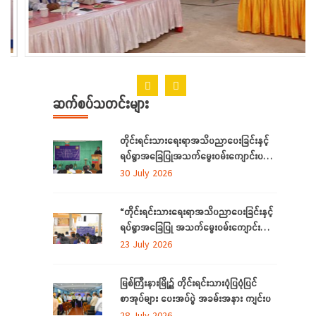
ဆက်စပ်သတင်းများ
တိုင်းရင်းသားရေးရာအသိပညာပေးခြင်းနှင့်
ရပ်ရွာအခြေပြုအသက်မွေးဝမ်းကျောင်းပညာ
လိုအပ်ချက်တို့ကို ဆန်းစစ်စီမံခြင်းအစီအစဉ်
30 July 2026
ကို ကချင်ပြည်နယ်တွင် ကျင်းပပြုလုပ်
“တိုင်းရင်းသားရေးရာအသိပညာပေးခြင်းနှင့်
ရပ်ရွာအခြေပြု အသက်မွေးဝမ်းကျောင်း
ပညာ လိုအပ်ချက် ဆန်းစစ်စီမံခြင်း
23 July 2026
အစီအစဉ်”
မြစ်ကြီးနားမြို့၌ တိုင်းရင်းသားပုံပြပုံပြင်
စာအုပ်များ ပေးအပ်ပွဲ အခမ်းအနား ကျင်းပ
28 July 2026