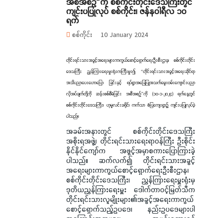
အစီအစဉ်”ကို စစ်ကိုင်းတိုင်းဒေသကြီးတွင်
ကျင်းပပြုလုပ် စစ်ကိုင်း၊ ဇန်နဝါရီလ ၁၀
ရက်
စစ်ကိုင်း
10 January 2024
တိုင်းရင်းသားအခွင့်အရေးများကာကွယ်စောင့်ရှောက်ရေးဦးစီးဌာန၊ စစ်ကိုင်းတိုင်း
ဒေသကြီး ညွှန်ကြားရေးမှူးရုံးကကြီးမှူး၍ “တိုင်းရင်းသားအခွင့်အရေးဆိုင်ရာ
အသိပညာပေးဟောပြော ခြင်းနှင့် ရပ်ရွာအခြေပြုအသက်မွေးဝမ်းကျောင်းပညာ
လိုအပ်ချက်တို့ကို ဆန်းစစ်စီမံခြင်း အစီအစဉ်”ကို (၁၀-၁-၂၀၂၄) ရက်နေ့တွင်
စစ်ကိုင်းတိုင်းဒေသကြီး၊ ဟုမ္မလင်းခရိုင်၊ ကက်သာ စံပြကျေးရွာ၌ ကျင်းပပြုလုပ်ခဲ့
ပါသည်။
အခမ်းအနားတွင် စစ်ကိုင်းတိုင်းဒေသကြီး
အစိုးရအဖွဲ့၊ တိုင်းရင်းသားရေးရာဝန်ကြီး ဦးစိုင်း
နိုင်နိုင်ကျော်က အဖွင့်အမှာစကားပြောကြားခဲ့
ပါသည်။ ဆက်လက်၍ တိုင်းရင်းသားအခွင့်
အရေးများကာကွယ်စောင့်ရှောက်ရေးဦးစီးဌာန၊
စစ်ကိုင်းတိုင်းဒေသကြီး၊ ညွှန်ကြားရေးမှူးရုံးမှ
ဒုတိယညွှန်ကြားရေးမှူး ဒေါက်တာဝင့်မြတ်သီက
တိုင်းရင်းသားလူမျိုးများ၏အခွင့်အရေးကာကွယ်
စောင့်ရှောက်သည့်ဥပဒေ၊ နည်းဥပဒေများပါ