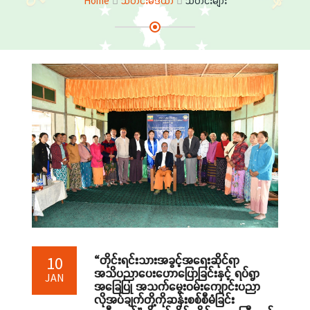
Home
သတင်းမီဒီယာ
သတင်းများ
“တိုင်းရင်းသားအခွင့်အရေးဆိုင်ရာ
10
အသိပညာပေးဟောပြောခြင်းနှင့် ရပ်ရွာ
JAN
အခြေပြု အသက်မွေးဝမ်းကျောင်းပညာ
လိုအပ်ချက်တို့ကိုဆန်းစစ်စီမံခြင်း