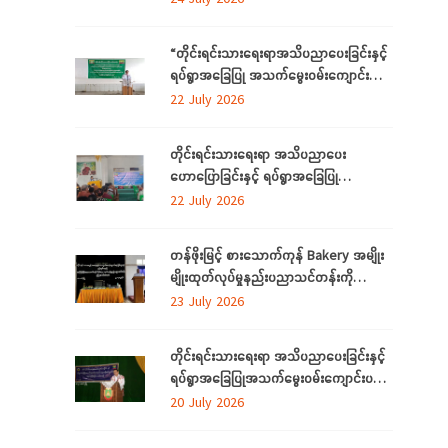
ကို ဧရာဝတီတိုင်းဒေသကြီးတွင် ကျင်းပ
ပြုလုပ်
“တိုင်းရင်းသားရေးရာအသိပညာပေးခြင်းနှင့်
ရပ်ရွာအခြေပြု အသက်မွေးဝမ်းကျောင်း
ပညာလိုအပ်ချက် ဆန်းစစ်စီမံခြင်း
22 July 2026
အစီအစဉ်” နှင့် “အခြေခံစက်ချုပ်သင်တန်း”
ကို ရန်ကုန်တိုင်းဒေသကြီးတွင် ကျင်းပပြုလုပ်
တိုင်းရင်းသားရေးရာ အသိပညာပေး
ဟောပြောခြင်းနှင့် ရပ်ရွာအခြေပြု
အသက်မွေးဝမ်းကျောင်း ပညာလိုအပ်ချက်တို့
22 July 2026
ကို ဆန်းစစ်စီမံခြင်း အစီအစဉ်ကို
မွန်ပြည်နယ်တွင် ကျင်းပပြုလုပ်
တန်ဖိုးမြင့် စားသောက်ကုန် Bakery အမျိုး
မျိုးထုတ်လုပ်မှုနည်းပညာသင်တန်းကို
စစ်ကိုင်းတိုင်းဒေသကြီး၊ လဟယ်မြို့၌ ဖွင့်လှစ်
23 July 2026
တိုင်းရင်းသားရေးရာ အသိပညာပေးခြင်းနှင့်
ရပ်ရွာအခြေပြုအသက်မွေးဝမ်းကျောင်းပညာ
လိုအပ်ချက်များကို ဆန်းစစ်စီမံခြင်း
20 July 2026
အစီအစဉ်ကို ပဲခူးတိုင်းဒေသကြီးတွင် ကျင်းပ
ပြုလုပ်