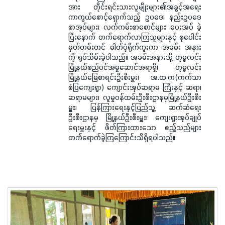
အား တိုင်းရင်းသားလူမျိုးများ၏အခွင့်အရေး
ကာကွယ်စောင့်ရှောက်သည့် ဥပဒေ၊ နည်းဥပဒေ
စာအုပ်များ၊ လက်ကမ်းစာစောင်များ ပေးအပ် ခဲ့
ပြီးနောက် တက်ရောက်လာကြသူများနှင့် စုပေါင်း
မှတ်တမ်းတင် ဓါတ်ပုံရိုက်ကူးကာ အခမ်း အနား
ကို ရုပ်သိမ်းခဲ့ပါသည်။ အခမ်းအနားသို့ ဟုမ္မလင်း
မြို့နယ်စည်ပင်အမှုဆောင်အရာရှိ၊ ဟုမ္မလင်း
မြို့နယ်မြေစာရင်းဦးစီးမှူး၊ အ.ထ.က(ကက်သာ
စံပြကျေးရွာ) ကျောင်းအုပ်ဆရာမ ကြီးနှင့် ဆရာ၊
ဆရာမများ၊ လူမှုဝန်ထမ်းဦးစီးဌာနမှမြို့နယ်ဦးစီး
မှူး၊ ပြန်ကြားရေးနှင့်ပြည်သူ့ ဆက်ဆံရေး
ဦးစီးဌာနမှ မြို့နယ်ဦးစီးမှူး၊ ကျေးရွာအုပ်ချုပ်
ရေးမှူးနှင့် ဖိတ်ကြားထားသော ဧည့်သည်များ
တက်ရောက်ခဲ့ကြကြောင်းသိရှိရပါသည်။