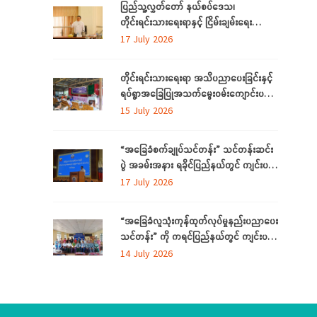
ပြည်သူ့လွှတ်တော် နယ်စပ်ဒေသ၊
တိုင်းရင်းသားရေးရာနှင့် ငြိမ်းချမ်းရေး
ကော်မတီနှင့် တိုင်းရင်းသားလူမျိုးများရေးရာ
17 July 2026
ဝန်ကြီးဌာနတို့ တွေ့ဆုံဆွေးနွေး
တိုင်းရင်းသားရေးရာ အသိပညာပေးခြင်းနှင့်
ရပ်ရွာအခြေပြုအသက်မွေးဝမ်းကျောင်းပညာ
လိုအပ်ချက်တို့ကို ဆန်းစစ်စီမံခြင်း အစီအစဉ်
15 July 2026
ကို ပဲခူးတိုင်းဒေသကြီးတွင် ကျင်းပပြုလုပ်
“အခြေခံစက်ချုပ်သင်တန်း” သင်တန်းဆင်း
ပွဲ အခမ်းအနား ရခိုင်ပြည်နယ်တွင် ကျင်းပ
ပြုလုပ်
17 July 2026
“အခြေခံလူသုံးကုန်ထုတ်လုပ်မှုနည်းပညာပေး
သင်တန်း” ကို ကရင်ပြည်နယ်တွင် ကျင်းပ
ပြုလုပ်
14 July 2026