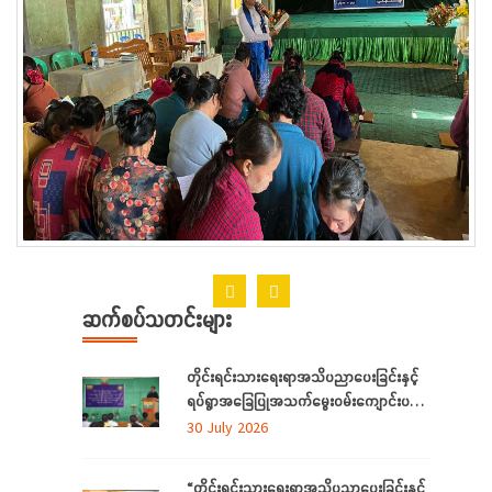
ဆက်စပ်သတင်းများ
တိုင်းရင်းသားရေးရာအသိပညာပေးခြင်းနှင့်
ရပ်ရွာအခြေပြုအသက်မွေးဝမ်းကျောင်းပညာ
လိုအပ်ချက်တို့ကို ဆန်းစစ်စီမံခြင်းအစီအစဉ်
30 July 2026
ကို ကချင်ပြည်နယ်တွင် ကျင်းပပြုလုပ်
“တိုင်းရင်းသားရေးရာအသိပညာပေးခြင်းနှင့်