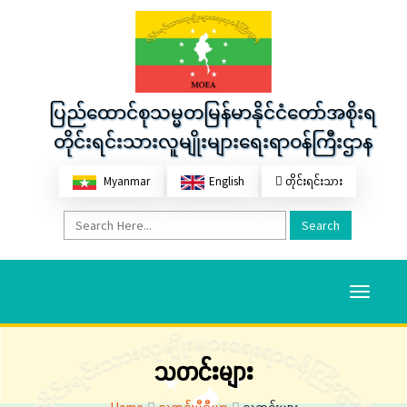
ပြည်ထောင်စုသမ္မတမြန်မာနိုင်ငံတော်အစိုးရ
တိုင်းရင်းသားလူမျိုးများရေးရာဝန်ကြီးဌာန
Myanmar
English
တိုင်းရင်းသား
Search
Toggle
navigati
သတင်းများ