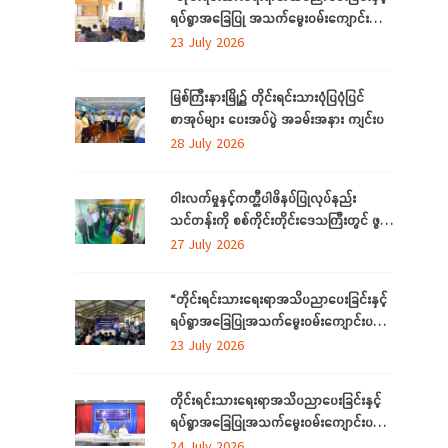
ရပ်ရွာအခြေပြု အသက်မွေးဝမ်းကျောင်း
ပညာ လိုအပ်ချက် ဆန်းစစ်စီမံခြင်း
23 July 2026
အစီအစဉ်”
မြစ်ကြီးနားမြို့၌ တိုင်းရင်းသားပုံပြပုံပြင်
စာအုပ်များ ပေးအပ်ပွဲ အခမ်းအနား ကျင်းပ
28 July 2026
ဝါးလက်မှုနှင့်ကတ္တီပါဖိနပ်ပြုလုပ်နည်း
သင်တန်းကို စစ်ကိုင်းတိုင်းဒေသကြီးတွင် ဖွင့်
လှစ်
27 July 2026
“တိုင်းရင်းသားရေးရာအသိပညာပေးခြင်းနှင့်
ရပ်ရွာအခြေပြုအသက်မွေးဝမ်းကျောင်းပညာ
လိုအပ်ချက်တို့ကို ဆန်းစစ်စီမံခြင်း
23 July 2026
အစီအစဉ်”ကို စစ်ကိုင်းတိုင်းဒေသကြီးတွင်
ကျင်းပပြုလုပ်
တိုင်းရင်းသားရေးရာအသိပညာပေးခြင်းနှင့်
ရပ်ရွာအခြေပြုအသက်မွေးဝမ်းကျောင်းပညာ
လိုအပ်ချက်တို့ကို ဆန်းစစ်စီမံခြင်းအစီအစဉ်
24 July 2026