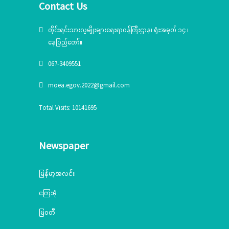
Contact Us
တိုင်းရင်းသားလူမျိုးများရေးရာဝန်ကြီးဌာန၊ ရုံးအမှတ် ၁၄ ၊
နေပြည်တော်။
067-3409551
moea.egov.2022@gmail.com
Total Visits: 10141695
Newspaper
မြန်မာ့အလင်း
ကြေးမုံ
မြဝတီ