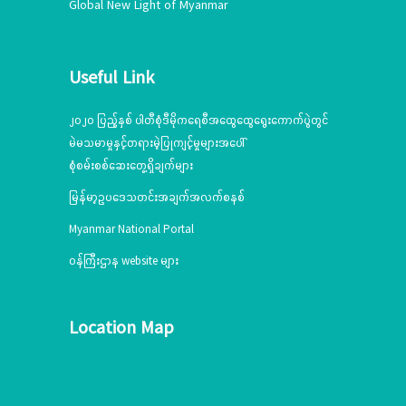
Global New Light of Myanmar
Useful Link
၂၀၂၀ ပြည့်နှစ် ပါတီစုံဒီမိုကရေစီအထွေထွေရွေးကောက်ပွဲတွင်
မဲမသမာမှုနှင့်တရားမဲ့ပြုကျင့်မှုများအပေါ်
စုံစမ်းစစ်ဆေးတွေ့ရှိချက်များ
မြန်မာ့ဥပဒေသတင်းအချက်အလက်စနစ်
Myanmar National Portal
ဝန်ကြီးဌာန website များ
Location Map