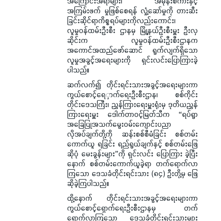
အကြောင်းအရာများ၊ အမုန်းစကားနှင့်
အကြမ်းဖက် မှုဖြစ်စေရန် လှုံ့ဆော်မှုကို တားဆီး
ခြင်းဆိုင်ရာကိစ္စရပ်များကိုလည်းကောင်း၊
လူမှုဝန်ထမ်းဦးစီး ဌာနမှ မြို့နယ်ဦးစီးမှူး ဦးလှ
ဆိုင်းက လူမှုဝန်ထမ်းဦးစီးဌာနက
အကောင်အထည်ဖော်ဆောင် ရွက်လျက်ရှိသော
လူမှုအခွင့်အရေးများကို ရှင်းလင်းပြောကြားခဲ့
ပါသည်။
ဆက်လက်၍ တိုင်းရင်းသားအခွင့်အရေးများကာ
ကွယ်စောင့်ရေှာက်ရေးဦးစီးဌာန၊ စစ်ကိုင်း
တိုင်းဒေသကြီး၊ ညွှန်ကြားရေးမှူးရုံးမှ ဒုတိယညွှန်
ကြားရေးမှူး ဒေါက်တာဝင့်မြတ်သီက “ရပ်ရွာ
အခြေပြုအသက်မွေးဝမ်းကျောင်းပညာ
လိုအပ်ချက်တို့ကို ဆန်းစစ်စီမံခြင်း စစ်တမ်း
ကောက်ယူ ရခြင်း ရည်ရွယ်ချက်နှင့် စစ်တမ်းဖြေ
ဆိုပုံ မေးခွန်းများ”ကို ရှင်းလင်း ပြောကြား ခဲ့ပြီး
နောက် စစ်တမ်းကောက်ယူခဲ့ရာ တက်ရောက်လာ
ကြသော ဒေသခံတိုင်းရင်းသား (၈၄) ဦးတို့မှ ဖြေ
ဆိုခဲ့ကြပါသည်။
ထို့နောက် တိုင်းရင်းသားအခွင့်အရေးများကာ
ကွယ်စောင့်ရှောက်ရေးဦးစီးဌာနမှ တက်
ရောက်လာကြသော ဒေသခံတိုင်းရင်းသားများ