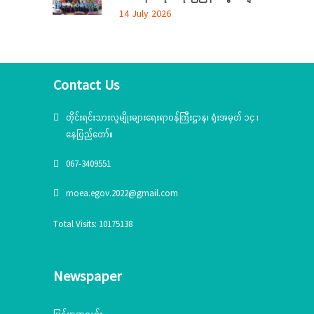
ပြုလုပ်
14 July 2026
Contact Us
တိုင်းရင်းသားလူမျိုးများရေးရာဝန်ကြီးဌာန၊ ရုံးအမှတ် ၁၄ ၊
နေပြည်တော်။
067-3409551
moea.egov.2022@gmail.com
Total Visits: 10175138
Newspaper
မြန်မာ့အလင်း