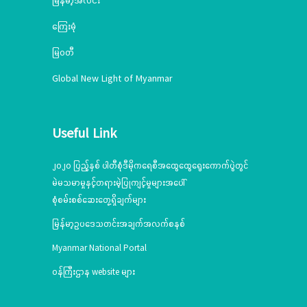
ကြေးမုံ
မြဝတီ
Global New Light of Myanmar
Useful Link
၂၀၂၀ ပြည့်နှစ် ပါတီစုံဒီမိုကရေစီအထွေထွေရွေးကောက်ပွဲတွင်
မဲမသမာမှုနှင့်တရားမဲ့ပြုကျင့်မှုများအပေါ်
စုံစမ်းစစ်ဆေးတွေ့ရှိချက်များ
မြန်မာ့ဥပဒေသတင်းအချက်အလက်စနစ်
Myanmar National Portal
ဝန်ကြီးဌာန website များ