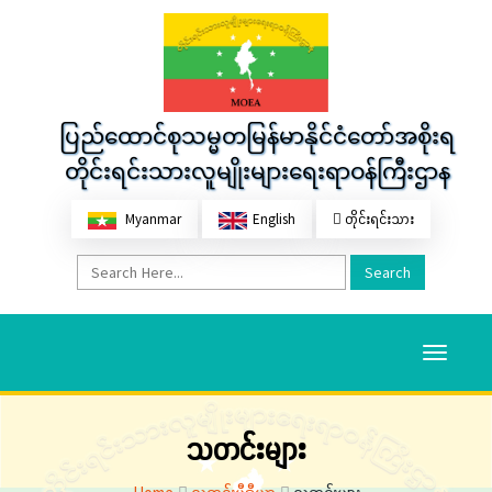
ပြည်ထောင်စုသမ္မတမြန်မာနိုင်ငံတော်အစိုးရ
တိုင်းရင်းသားလူမျိုးများရေးရာဝန်ကြီးဌာန
Myanmar
English
တိုင်းရင်းသား
Search
Toggle
navigati
သတင်းများ