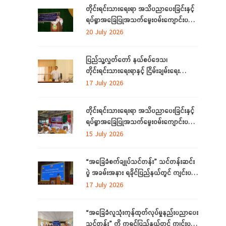
တိုင်းရင်းသားရေးရာ အသိပညာပေးခြင်းနှင့်
ရပ်ရွာအခြေပြုအသက်မွေးဝမ်းကျောင်းပညာ
လိုအပ်ချက်များကို ဆန်းစစ်စီမံခြင်း
20 July 2026
အစီအစဉ်ကို ပဲခူးတိုင်းဒေသကြီးတွင် ကျင်းပ
ပြုလုပ်
ပြည်သူ့လွှတ်တော် နယ်စပ်ဒေသ၊
တိုင်းရင်းသားရေးရာနှင့် ငြိမ်းချမ်းရေး
ကော်မတီနှင့် တိုင်းရင်းသားလူမျိုးများရေးရာ
17 July 2026
ဝန်ကြီးဌာနတို့ တွေ့ဆုံဆွေးနွေး
တိုင်းရင်းသားရေးရာ အသိပညာပေးခြင်းနှင့်
ရပ်ရွာအခြေပြုအသက်မွေးဝမ်းကျောင်းပညာ
လိုအပ်ချက်တို့ကို ဆန်းစစ်စီမံခြင်း အစီအစဉ်
15 July 2026
ကို ပဲခူးတိုင်းဒေသကြီးတွင် ကျင်းပပြုလုပ်
“အခြေခံစက်ချုပ်သင်တန်း” သင်တန်းဆင်း
ပွဲ အခမ်းအနား ရခိုင်ပြည်နယ်တွင် ကျင်းပ
ပြုလုပ်
17 July 2026
“အခြေခံလူသုံးကုန်ထုတ်လုပ်မှုနည်းပညာပေး
သင်တန်း” ကို ကရင်ပြည်နယ်တွင် ကျင်းပ