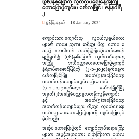
(၇၆)နှစ်မြောက် လွတ်လပ်ရေးနေ့အကြို
ဟောပြောပွဲကျင်းပ မော်လမြိုင် ၊ ဇန်နဝါရီ
၂
မွန်ပြည်နယ်
18 January 2024
ကျောင်းသား၊ကျောင်းသူ လူငယ်လူရွယ်လေး
များ၏ ကာယ၊ ဉာဏ၊ စာရိတ္တ၊ မိတ္တ၊ ဘောဂ စ
သည့် ဗလငါးတန် ဘက်စုံဖွံ့ဖြိုးတိုးတက်စေရန်
ရည်ရွယ်၍ (၇၆)နှစ်မြောက် လွတ်လပ်ရေးနေ့
အကြို အသိပညာပေးဟောပြောပွဲများနှင့်
နံရံကပ်စာစောင်ပြပွဲကို (၂-၁-၂၀၂၄)ရက်နေ့က
မော်လမြိုင်မြို့၊ အမှတ်(၉)အခြေခံပညာ
အထက်တန်းကျောင်းတွင်လည်းကောင်း၊
(၃-၁-၂၀၂၄)ရက်နေ့က မော်လမြိုင်မြို့၊
အမှတ်(၂)အခြေခံပညာမူလတန်းလွန်ကျောင်း
နှင့် အမှတ်(၅)အခြေခံပညာ
အထက်တန်းကျောင်းများ တို့တွင် လူငယ်ရေးရာ
အသိပညာပေးဟောပြောပွဲများကို ကျင်းပပြုလုပ်
ခဲ့ပါသည်။
အဆိုပါဟောပြောပွဲတွင် ကျောင်းအုပ်ဆရာမကြီး
များက အဖွင့်အမှာစကား ပြောကြားကာ မော်လ