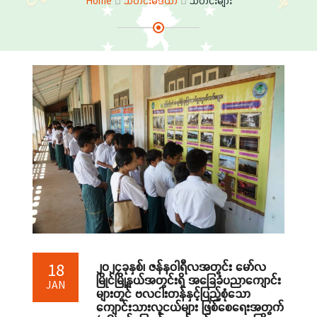
Home
သတင်းမီဒီယာ
သတင်းများ
၂၀၂၄ခုနှစ်၊ ဇန်နဝါရီလအတွင်း မော်လ
18
မြိုင်မြို့နယ်အတွင်းရှိ အခြေခံပညာကျောင်း
JAN
များတွင် ဗလငါးတန်နှင့်ပြည့်စုံသော
ကျောင်းသားလူငယ်များ ဖြစ်စေရေးအတွက်