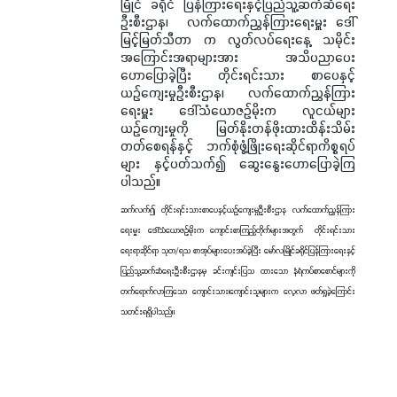
မြိုင် ခရိုင် ပြန်ကြားရေးနှင့်ပြည်သူ့ဆက်ဆံရေး
ဦးစီးဌာန၊ လက်ထောက်ညွှန်ကြားရေးမှူး ဒေါ်
မြင့်မြတ်သီတာ က လွတ်လပ်ရေးနေ့ သမိုင်း
အကြောင်းအရာများအား အသိပညာပေး
ဟောပြောခဲ့ပြီး တိုင်းရင်းသား စာပေနှင့်
ယဉ်ကျေးမှုဦးစီးဌာန၊ လက်ထောက်ညွှန်ကြား
ရေးမှူး ဒေါ်သံယောဇဉ်မိုးက လူငယ်များ
ယဉ်ကျေးမှုကို မြတ်နိုးတန်ဖိုးထားထိန်းသိမ်း
တတ်စေရန်နှင့် ဘက်စုံဖွံ့ဖြိုးရေးဆိုင်ရာကိစ္စရပ်
များ နှင့်ပတ်သက်၍ ဆွေးနွေးဟောပြောခဲ့ကြ
ပါသည်။
ဆက်လက်၍ တိုင်းရင်းသားစာပေနှင့်ယဉ်ကျေးမှုဦးစီးဌာန လက်ထောက်ညွှန်ကြား
ရေးမှူး ဒေါ်သံယောဇဉ်မိုးက ကျောင်းစာကြည့်တိုက်များအတွက် တိုင်းရင်းသား
ရေးရာဆိုင်ရာ သုတ/ရသ စာအုပ်များပေးအပ်ခဲ့ပြီး မော်လမြိုင်ခရိုင်ပြန်ကြားရေးနှင့်
ပြည်သူ့ဆက်ဆံရေးဦးစီးဌာနမှ ခင်းကျင်းပြသ ထားသော နံရံကပ်စာစောင်များကို
တက်ရောက်လာကြသော ကျောင်းသား၊ကျောင်းသူများက လေ့လာ ဖတ်ရှုခဲ့ကြောင်း
သတင်းရရှိပါသည်။