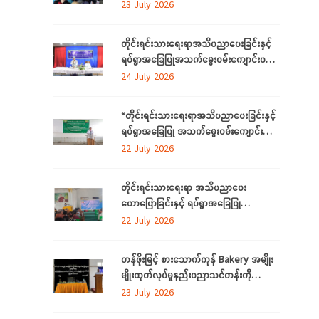
လိုအပ်ချက်တို့ကို ဆန်းစစ်စီမံခြင်း
23 July 2026
အစီအစဉ်”ကို စစ်ကိုင်းတိုင်းဒေသကြီးတွင်
ကျင်းပပြုလုပ်
တိုင်းရင်းသားရေးရာအသိပညာပေးခြင်းနှင့်
ရပ်ရွာအခြေပြုအသက်မွေးဝမ်းကျောင်းပညာ
လိုအပ်ချက်တို့ကို ဆန်းစစ်စီမံခြင်းအစီအစဉ်
24 July 2026
ကို ဧရာဝတီတိုင်းဒေသကြီးတွင် ကျင်းပ
ပြုလုပ်
“တိုင်းရင်းသားရေးရာအသိပညာပေးခြင်းနှင့်
ရပ်ရွာအခြေပြု အသက်မွေးဝမ်းကျောင်း
ပညာလိုအပ်ချက် ဆန်းစစ်စီမံခြင်း
22 July 2026
အစီအစဉ်” နှင့် “အခြေခံစက်ချုပ်သင်တန်း”
ကို ရန်ကုန်တိုင်းဒေသကြီးတွင် ကျင်းပပြုလုပ်
တိုင်းရင်းသားရေးရာ အသိပညာပေး
ဟောပြောခြင်းနှင့် ရပ်ရွာအခြေပြု
အသက်မွေးဝမ်းကျောင်း ပညာလိုအပ်ချက်တို့
22 July 2026
ကို ဆန်းစစ်စီမံခြင်း အစီအစဉ်ကို
မွန်ပြည်နယ်တွင် ကျင်းပပြုလုပ်
တန်ဖိုးမြင့် စားသောက်ကုန် Bakery အမျိုး
မျိုးထုတ်လုပ်မှုနည်းပညာသင်တန်းကို
စစ်ကိုင်းတိုင်းဒေသကြီး၊ လဟယ်မြို့၌ ဖွင့်လှစ်
23 July 2026