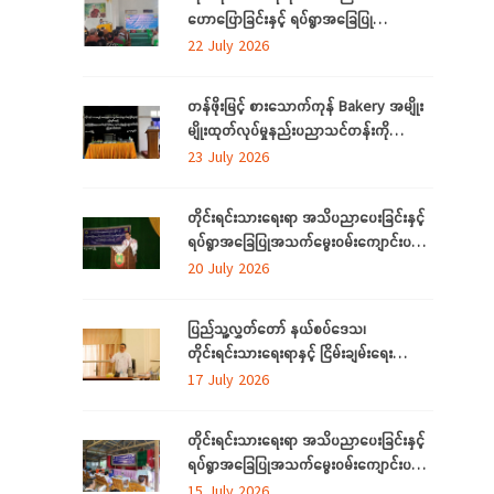
ဟောပြောခြင်းနှင့် ရပ်ရွာအခြေပြု
အသက်မွေးဝမ်းကျောင်း ပညာလိုအပ်ချက်တို့
22 July 2026
ကို ဆန်းစစ်စီမံခြင်း အစီအစဉ်ကို
မွန်ပြည်နယ်တွင် ကျင်းပပြုလုပ်
တန်ဖိုးမြင့် စားသောက်ကုန် Bakery အမျိုး
မျိုးထုတ်လုပ်မှုနည်းပညာသင်တန်းကို
စစ်ကိုင်းတိုင်းဒေသကြီး၊ လဟယ်မြို့၌ ဖွင့်လှစ်
23 July 2026
တိုင်းရင်းသားရေးရာ အသိပညာပေးခြင်းနှင့်
ရပ်ရွာအခြေပြုအသက်မွေးဝမ်းကျောင်းပညာ
လိုအပ်ချက်များကို ဆန်းစစ်စီမံခြင်း
20 July 2026
အစီအစဉ်ကို ပဲခူးတိုင်းဒေသကြီးတွင် ကျင်းပ
ပြုလုပ်
ပြည်သူ့လွှတ်တော် နယ်စပ်ဒေသ၊
တိုင်းရင်းသားရေးရာနှင့် ငြိမ်းချမ်းရေး
ကော်မတီနှင့် တိုင်းရင်းသားလူမျိုးများရေးရာ
17 July 2026
ဝန်ကြီးဌာနတို့ တွေ့ဆုံဆွေးနွေး
တိုင်းရင်းသားရေးရာ အသိပညာပေးခြင်းနှင့်
ရပ်ရွာအခြေပြုအသက်မွေးဝမ်းကျောင်းပညာ
လိုအပ်ချက်တို့ကို ဆန်းစစ်စီမံခြင်း အစီအစဉ်
15 July 2026