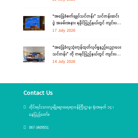
ကို ပဲခူးတိုင်းဒေသကြီးတွင် ကျင်းပပြုလုပ်
“အခြေခံစက်ချုပ်သင်တန်း” သင်တန်းဆင်း
ပွဲ အခမ်းအနား ရခိုင်ပြည်နယ်တွင် ကျင်းပ
ပြုလုပ်
17 July 2026
“အခြေခံလူသုံးကုန်ထုတ်လုပ်မှုနည်းပညာပေး
သင်တန်း” ကို ကရင်ပြည်နယ်တွင် ကျင်းပ
ပြုလုပ်
14 July 2026
Contact Us
တိုင်းရင်းသားလူမျိုးများရေးရာဝန်ကြီးဌာန၊ ရုံးအမှတ် ၁၄ ၊
နေပြည်တော်။
067-3409551