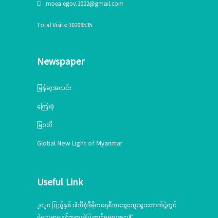
moea.egov.2022@gmail.com
Total Visits: 10208535
Newspaper
မြန်မာ့အလင်း
ကြေးမုံ
မြဝတီ
Global New Light of Myanmar
Useful Link
၂၀၂၀ ပြည့်နှစ် ပါတီစုံဒီမိုကရေစီအထွေထွေရွေးကောက်ပွဲတွင်
မဲမသမာမှုနှင့်တရားမဲ့ပြုကျင့်မှုများအပေါ်