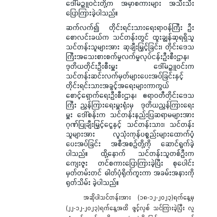
ဒေါ်မဉ္ဇူဝင်းတို့က အမှာစကားများ အသီးသီး
ပြောကြားခဲ့ပါသည်။
ဆက်လက်၍ တိုင်းရင်းသားရေးရာဝန်ကြီး ဦး
စောလင်းခယ်က သင်တန်းတွင် ထူးချွန်ဆုရရှိသူ
သင်တန်းသူများအား ဆုချီးမြှင့်ခြင်း၊ တိုင်းဒေသ
ကြီးအသေးစားစက်မှုလက်မှုလုပ်ငန်းဦးစီးဌာန၊
ဒုတိယတိုင်းဦးစီးမှူး ဒေါ်မဉ္ဇူဝင်းက
သင်တန်းဆင်းလက်မှတ်များပေးအပ်ခြင်းနှင့်
တိုင်းရင်းသားအခွင့်အရေးများကာကွယ်
စောင့်ရှောက်ရေးဦးစီးဌာန၊ ဧရာဝတီတိုင်းဒေသ
ကြီး ညွှန်ကြားရေးမှူးရုံးမှ ဒုတိယညွှန်ကြားရေး
မှူး ဒေါ်စန်းက သင်တန်းနည်းပြဆရာမများအား
ဂုဏ်ပြုချီးမြှင့်ငွေနှင့် သင်တန်းသား၊ သင်တန်း
သူများအား လူသုံးကုန်ပစ္စည်းများထောက်ပံ့
ပေးအပ်ခြင်း အစီအစဉ်တို့ကို ဆောင်ရွက်ခဲ့
ပါသည်။ ထို့နောက် သင်တန်းသူတစ်ဦးက
ကျေးဇူး တင်စကားပြောကြားခဲ့ပြီး စုပေါင်း
မှတ်တမ်းတင် ဓါတ်ပုံရိုက်ကူးကာ အခမ်းအနားကို
ရုတ်သိမ်း ခဲ့ပါသည်။
အဆိုပါသင်တန်းအား (၁၈-၁၂-၂၀၂၃)ရက်နေ့မှ
(၂၂-၁၂-၂၀၂၃)ရက်နေ့အထိ ဖွင့်လှစ် သင်ကြားခဲ့ပြီး လူ