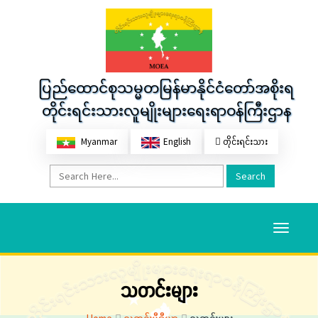
ပြည်ထောင်စုသမ္မတမြန်မာနိုင်ငံတော်အစိုးရ
တိုင်းရင်းသားလူမျိုးများရေးရာဝန်ကြီးဌာန
Myanmar
English
တိုင်းရင်းသား
Search
Toggle
navigati
သတင်းများ