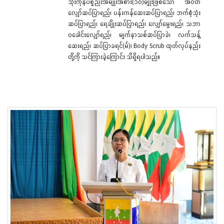
သုံးကုန်ပစ္စည်းအမျိုးအစား(၁၀)မျိုးဖြစ်သော အဝတ်
လျှော်ဆပ်ပြာရည်၊ ပန်းကန်ဆေးဆပ်ပြာရည်၊ ဘက်စုံသုံး
ဆပ်ပြာရည်၊ ရေချိုးဆပ်ပြာရည်၊ လျှော်မွှေးရည်၊ သဘာ
ဝခေါင်းလျှော်ရည်၊ မျက်နှာသစ်ဆပ်ပြာခဲ၊ လက်သန့်
ဆေးရည်၊ ဆပ်ပြာခရင်(မ်)၊ Body Scrub ထုတ်လုပ်နည်း
တို့ကို သင်ကြားခဲ့ကြောင်း သိရှိရပါသည်။