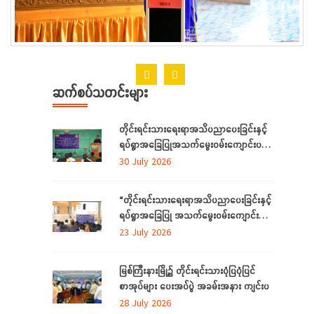
ဆက်စပ်သတင်းများ
တိုင်းရင်းသားရေးရာအသိပညာပေးခြင်းနှင့်
ရပ်ရွာအခြေပြုအသက်မွေးဝမ်းကျောင်းပညာ
လိုအပ်ချက်တို့ကို ဆန်းစစ်စီမံခြင်းအစီအစဉ်
30 July 2026
ကို ကချင်ပြည်နယ်တွင် ကျင်းပပြုလုပ်
“တိုင်းရင်းသားရေးရာအသိပညာပေးခြင်းနှင့်
ရပ်ရွာအခြေပြု အသက်မွေးဝမ်းကျောင်း
ပညာ လိုအပ်ချက် ဆန်းစစ်စီမံခြင်း
23 July 2026
အစီအစဉ်”
မြစ်ကြီးနားမြို့၌ တိုင်းရင်းသားပုံပြပုံပြင်
စာအုပ်များ ပေးအပ်ပွဲ အခမ်းအနား ကျင်းပ
28 July 2026