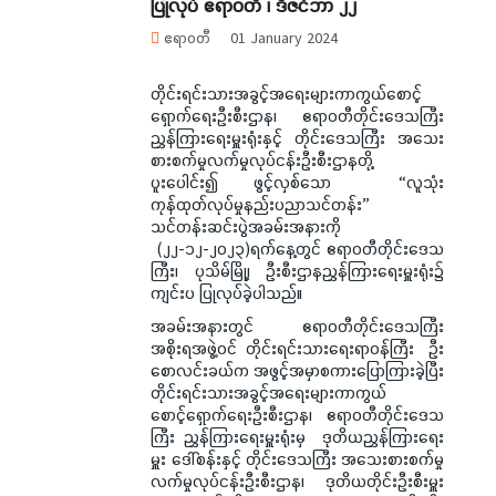
ပြုလုပ် ဧရာဝတီ ၊ ဒီဇင်ဘာ ၂၂
ဧရာဝတီ
01 January 2024
တိုင်းရင်းသားအခွင့်အရေးများကာကွယ်စောင့်
ရှောက်ရေးဦးစီးဌာန၊ ဧရာဝတီတိုင်းဒေသကြီး
ညွှန်ကြားရေးမှူးရုံးနှင့် တိုင်းဒေသကြီး အသေး
စားစက်မှုလက်မှုလုပ်ငန်းဦးစီးဌာနတို့
ပူးပေါင်း၍ ဖွင့်လှစ်သော “လူသုံး
ကုန်ထုတ်လုပ်မှုနည်းပညာသင်တန်း”
သင်တန်းဆင်းပွဲအခမ်းအနားကို
(၂၂-၁၂-၂၀၂၃)ရက်နေ့တွင် ဧရာဝတီတိုင်းဒေသ
ကြီး၊ ပုသိမ်မြို့၊ ဦးစီးဌာနညွှန်ကြားရေးမှူးရုံး၌
ကျင်းပ ပြုလုပ်ခဲ့ပါသည်။
အခမ်းအနားတွင် ဧရာဝတီတိုင်းဒေသကြီး
အစိုးရအဖွဲ့ဝင် တိုင်းရင်းသားရေးရာဝန်ကြီး ဦး
စောလင်းခယ်က အဖွင့်အမှာစကားပြောကြားခဲ့ပြီး
တိုင်းရင်းသားအခွင့်အရေးများကာကွယ်
စောင့်ရှောက်ရေးဦးစီးဌာန၊ ဧရာဝတီတိုင်းဒေသ
ကြီး ညွှန်ကြားရေးမှူးရုံးမှ ဒုတိယညွှန်ကြားရေး
မှူး ဒေါ်စန်းနှင့် တိုင်းဒေသကြီး အသေးစားစက်မှု
လက်မှုလုပ်ငန်းဦးစီးဌာန၊ ဒုတိယတိုင်းဦးစီးမှူး