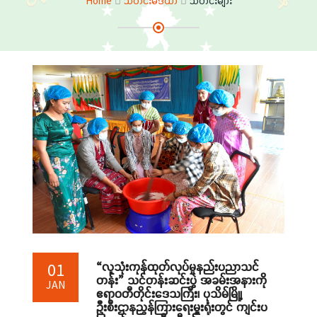
Home
သတင်းမီဒီယာ
သတင်းများ
“လူသုံးကုန်ထုတ်လုပ်မှုနည်းပညာသင်
01
တန်း” သင်တန်းဆင်းပွဲ အခမ်းအနားကို
JAN
ဧရာဝတီတိုင်းဒေသကြီး၊ ပုသိမ်မြို့၊
ဦးစီးဌာနညွှန်ကြားရေးမှူးရုံးတွင် ကျင်းပ