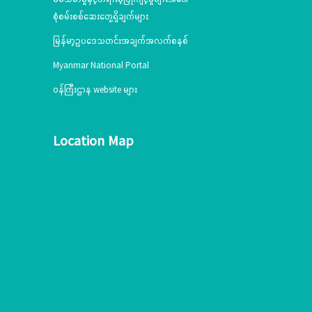
စုံစမ်းစစ်ဆေးတွေ့ရှိချက်များ
မြန်မာ့ဥပဒေသတင်းအချက်အလက်စနစ်
Myanmar National Portal
ဝန်ကြီးဌာန website များ
Location Map