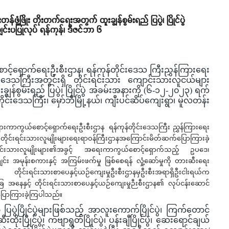
ံ့ဖြိုး တိုးတက်ရေးအတွက် ထူးချွန်စွမ်းရည် ပြပွဲ၊ ပြိုင်ပွဲ
်းပပြုလုပ် ရန်ကုန်၊ ဒီဇင်ဘာ ၆
င့်ရှောက်ရေးဦးစီးဌာန၊ ရန်ကုန်တိုင်းဒေသ ကြီးညွှန်ကြားရေး
ိုင်းဒေသကြီးအတွင်းရှိ တိုင်းရင်းသား ကျောင်းသားလူငယ်များ
ွန်စွမ်းရည် ပြပွဲ၊ ပြိုင်ပွဲ အခမ်းအနားကို (၆-၁၂-၂၀၂၃) ရက်
်တိုင်းဒေသကြီး၊ မှော်ဘီမြို့နယ်၊ ကျီးပင်ဆိပ်ကျေးရွာ၊ မူလတန်း
ားကာကွယ်စောင့်ရှောက်ရေးဦးစီးဌာန ရန်ကုန်တိုင်းဒေသကြီး ညွှန်ကြားရေး
်းကတိုင်းရင်းသားလူမျိုးများရေးရာဝန်ကြီးဌာနအကြောင်းမိတ်ဆက်ပြောကြားခဲ့
င်းရင်းသားလူမျိုးများ၏အခွင့် အရေးကာကွယ်စောင့်ရှောက်သည့် ဥပဒေ၊
်း အမုန်းစကားနှင့် အကြမ်းဖက်မှု ဖြစ်စေရန် လှုံ့ဆော်မှုကို တားဆီးရေး
ုင်းရင်းသားစာပေနှင့်ယဉ်ကျေးမှုဦးစီးဌာနမှဦးစီးအရာရှိဦးငါးရယ်က
ခြေ အနေနှင့် တိုင်းရင်းသားစာပေနှင့်ယဉ်ကျေးမှုဉီးစီးဌာန၏ လုပ်ငန်းဆောင်
းပြောကြားခဲ့ကြပါသည်။
ပွဲပြိုင်ပွဲများဖြစ်သည့် အာလူးကောက်ပြိုင်ပွဲ၊ ကြက်တောင်
ီးထိုးပြိုင်ပွဲ၊ ကဗျာရွတ်ပြိုင်ပွဲ၊ ပန်းချီပြိုင်ပွဲ၊ ဆေးရောင်ချယ်