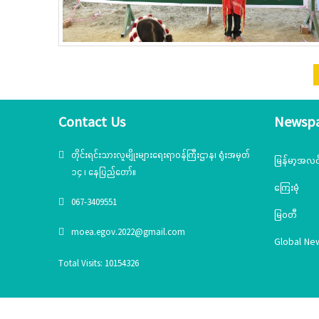
Contact Us
Newsp
တိုင်းရင်းသားလူမျိုးများရေးရာဝန်ကြီးဌာန၊ ရုံးအမှတ်
မြန်မာ့အလင
၁၄ ၊ နေပြည်တော်။
ကြေးမုံ
067-3409551
မြဝတီ
moea.egov.2022@gmail.com
Global Ne
Total Visits: 10154326