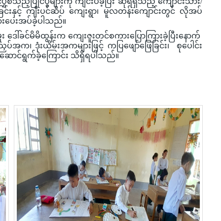
ုင်ပွဲစသည့်ပြိုင်ပွဲများကို ကျင်းပခဲ့ပြီး ဆုရရှိသည့် ကျောင်းသား/
င်းနှင့် ကျီးပင်ဆိပ် ကျေးရွာ၊ မူလတန်းကျောင်းတွင် လိုအပ်
ျားပေးအပ်ခဲ့ပါသည်။
း ဒေါ်ခင်မိမိထွန်းက ကျေးဇူးတင်စကားပြောကြားခဲ့ပြီးနောက်
်အက၊ ဒုံးယိမ်းအကများဖြင့် ကပြဖျော်ဖြေခြင်း၊ စုပေါင်း
ု ဆောင်ရွက်ခဲ့ကြောင်း သိရှိရပါသည်။