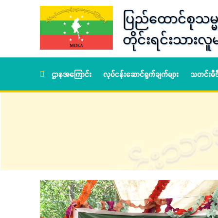
ပြည်ထောင်စုသမ္မ
တိုင်းရင်းသားလူမ
ဌာနအကြောင်း
လုပ်ငန်းဆောင်ရွက်ချက်များ
သတင်းမီ