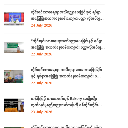
ဒေသကြီးတွင် ကျင်းပပြုလုပ်
တိုင်းရင်းသားရေးရာအသိပညာပေးခြင်းနှင့် ရပ်ရွာ
အခြေပြုအသက်မွေးဝမ်းကျောင်းပညာ လိုအပ်ချက်
တို့ကို ဆန်းစစ်စီမံခြင်းအစီအစဉ်ကို ဧရာဝတီတိုင်း
24 July 2026
ဒေသကြီးတွင် ကျင်းပပြုလုပ်
“တိုင်းရင်းသားရေးရာအသိပညာပေးခြင်းနှင့် ရပ်ရွာ
အခြေပြု အသက်မွေးဝမ်းကျောင်း ပညာလိုအပ်ချက်
ဆန်းစစ်စီမံခြင်း အစီအစဉ်” နှင့် “အခြေခံစက်ချုပ်
22 July 2026
သင်တန်း” ကို ရန်ကုန်တိုင်းဒေသကြီးတွင် ကျင်းပ
ပြုလုပ်
တိုင်းရင်းသားရေးရာ အသိပညာပေးဟောပြောခြင်း
နှင့် ရပ်ရွာအခြေပြု အသက်မွေးဝမ်းကျောင်း ပညာ
လိုအပ်ချက်တို့ကို ဆန်းစစ်စီမံခြင်း အစီအစဉ်ကို
22 July 2026
မွန်ပြည်နယ်တွင် ကျင်းပပြုလုပ်
တန်ဖိုးမြင့် စားသောက်ကုန် Bakery အမျိုးမျိုး
ထုတ်လုပ်မှုနည်းပညာသင်တန်းကို စစ်ကိုင်းတိုင်း
ဒေသကြီး၊ လဟယ်မြို့၌ ဖွင့်လှစ်
23 July 2026
တိုင်းရင်းသားရေးရာ အသိပညာပေးခြင်းနှင့် ရပ်ရွာ