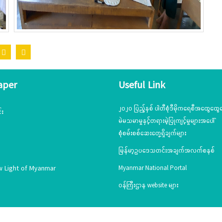
aper
Useful Link
၂၀၂၀ ပြည့်နှစ် ပါတီစုံဒီမိုကရေစီအထွေထွေရ
်း
မဲမသမာမှုနှင့်တရားမဲ့ပြုကျင့်မှုများအပေါ်
စုံစမ်းစစ်ဆေးတွေ့ရှိချက်များ
မြန်မာ့ဥပဒေသတင်းအချက်အလက်စနစ်
w Light of Myanmar
Myanmar National Portal
ဝန်ကြီးဌာန website များ