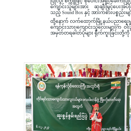
ပြိုင်ပွဲ၊ စက္ကူဖြင့် စုပေါင်းအရုပ်ခေါက်ပြိ
ကျောင်းသူများအား ဆုချီးမြှင့်ပေးအပ်ခြ
သည့် Sound Box နှင့် အားကစားပစ္စည်းမ
ထို့နောက် လက်ထောက်မြို့နယ်ပညာရေးမှူ
ကျောင်းသား၊ကျောင်းသူလေးများက ဝါးညှပ
အမှတ်တရဓါတ်ပုံများ ရိုက်ကူးခြင်းတို့ကိ