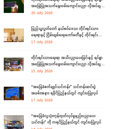
အခြေပြုအသက်မွေးဝမ်းကျောင်းပညာ လိုအပ်ချက်
များကို ဆန်းစစ်စီမံခြင်း အစီအစဉ်ကို ပဲခူးတိုင်း
20 July 2026
ဒေသကြီးတွင် ကျင်းပပြုလုပ်
ပြည်သူ့လွှတ်တော် နယ်စပ်ဒေသ၊ တိုင်းရင်းသား
ရေးရာနှင့် ငြိမ်းချမ်းရေးကော်မတီနှင့် တိုင်းရင်းသား
လူမျိုးများရေးရာဝန်ကြီးဌာနတို့ တွေ့ဆုံဆွေးနွေး
17 July 2026
တိုင်းရင်းသားရေးရာ အသိပညာပေးခြင်းနှင့် ရပ်ရွာ
အခြေပြုအသက်မွေးဝမ်းကျောင်းပညာ လိုအပ်ချက်
တို့ကို ဆန်းစစ်စီမံခြင်း အစီအစဉ်ကို ပဲခူးတိုင်းဒေသ
15 July 2026
ကြီးတွင် ကျင်းပပြုလုပ်
“အခြေခံစက်ချုပ်သင်တန်း” သင်တန်းဆင်းပွဲ
အခမ်းအနား ရခိုင်ပြည်နယ်တွင် ကျင်းပပြုလုပ်
17 July 2026
“အခြေခံလူသုံးကုန်ထုတ်လုပ်မှုနည်းပညာပေး
သင်တန်း” ကို ကရင်ပြည်နယ်တွင် ကျင်းပပြုလုပ်