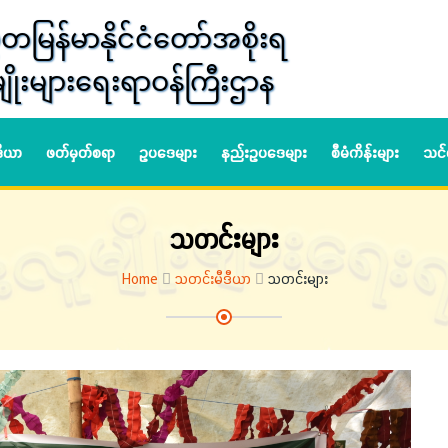
တမြန်မာနိုင်ငံတော်အစိုးရ
ျိုးများရေးရာဝန်ကြီးဌာန
ဒီယာ
ဖတ်မှတ်စရာ
ဥပဒေများ
နည်းဥပဒေများ
စီမံကိန်းများ
သင်
သတင်းများ
Home
သတင်းမီဒီယာ
သတင်းများ