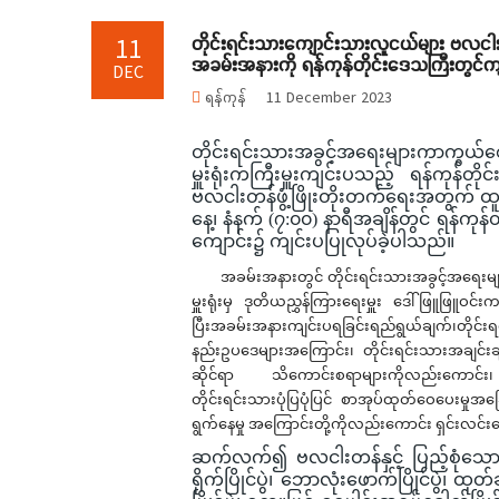
တိုင်းရင်းသားကျောင်းသားလူငယ်များ ဗလငါးတန်ဖွ
11
အခမ်းအနားကို ရန်ကုန်တိုင်းဒေသကြီးတွင်ကျင
DEC
ရန်ကုန်
11 December 2023
တိုင်းရင်းသားအခွင့်အရေးများကာကွယ်စော
မှူးရုံးကကြီးမှူးကျင်းပသည့် ရန်ကုန်တ
ဗလငါးတန်ဖွံ့ဖြိုးတိုးတက်ရေးအတွက် ထူးချ
နေ့၊ နံနက် (၇:၀၀) နာရီအချိန်တွင် ရန်ကုန
ကျောင်း၌ ကျင်းပပြုလုပ်ခဲ့ပါသည်။
အခမ်းအနားတွင် တိုင်းရင်းသားအခွင့်အရေးမျ
မှူးရုံးမှ ဒုတိယညွှန်ကြားရေးမှူး ဒေါ်ဖြူဖြူဝင
ပြီးအခမ်းအနားကျင်းပရခြင်းရည်ရွယ်ချက်၊တို
နည်းဥပဒေများအကြောင်း၊ တိုင်းရင်းသားအချင်းချင
ဆိုင်ရာ သိကောင်းစရာများကိုလည်းကောင်း၊ တိ
တိုင်းရင်းသားပုံပြပုံပြင် စာအုပ်ထုတ်ဝေပေးမှုအ
ရွက်နေမှု အကြောင်းတို့ကိုလည်းကောင်း ရှင်းလင်
ဆက်လက်၍ ဗလငါးတန်နှင့် ပြည့်စုံသော ပြ
ရိုက်ပြိုင်ပွဲ၊ ဘောလုံးဖောက်ပြိုင်ပွဲ၊ ထုတ်ဆ