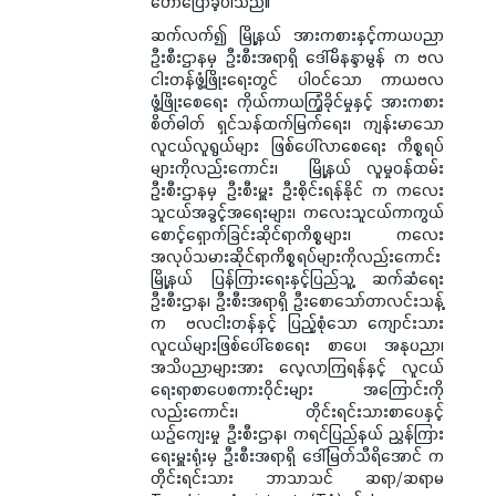
ဟောပြောခဲ့ပါသည်။
ဆက်လက်၍ မြို့နယ် အားကစားနှင့်ကာယပညာ
ဦးစီးဌာနမှ ဦးစီးအရာရှိ ဒေါ်မိနန္ဒာမွန် က ဗလ
ငါးတန်ဖွံ့ဖြိုးရေးတွင် ပါဝင်သော ကာယဗလ
ဖွံ့ဖြိုးစေရေး ကိုယ်ကာယကြံ့ခိုင်မှုနှင့် အားကစား
စိတ်ဓါတ် ရှင်သန်ထက်မြက်ရေး၊ ကျန်းမာသော
လူငယ်လူရွယ်များ ဖြစ်ပေါ်လာစေရေး ကိစ္စရပ်
များကိုလည်းကောင်း၊ မြို့နယ် လူမှုဝန်ထမ်း
ဦးစီးဌာနမှ ဦးစီးမှူး ဦးစိုင်းရန်နိုင် က ကလေး
သူငယ်အခွင့်အရေးများ၊ ကလေးသူငယ်ကာကွယ်
စောင့်ရှောက်ခြင်းဆိုင်ရာကိစ္စများ၊ ကလေး
အလုပ်သမားဆိုင်ရာကိစ္စရပ်များကိုလည်းကောင်း
မြို့နယ် ပြန်ကြားရေးနှင့်ပြည်သူ့ ဆက်ဆံရေး
ဦးစီးဌာန၊ ဦးစီးအရာရှိ ဦးစောသော်တာလင်းသန့်
က ဗလငါးတန်နှင့် ပြည့်စုံသော ကျောင်းသား
လူငယ်များဖြစ်ပေါ်စေရေး စာပေ၊ အနုပညာ၊
အသိပညာများအား လေ့လာကြရန်နှင့် လူငယ်
ရေးရာစာပေစကားဝိုင်းများ အကြောင်းကို
လည်းကောင်း၊ တိုင်းရင်းသားစာပေနှင့်
ယဉ်ကျေးမှု ဦးစီးဌာန၊ ကရင်ပြည်နယ် ညွှန်ကြား
ရေးမှူးရုံးမှ ဦးစီးအရာရှိ ဒေါ်မြတ်သီရိအောင် က
တိုင်းရင်းသား ဘာသာသင် ဆရာ/ဆရာမ