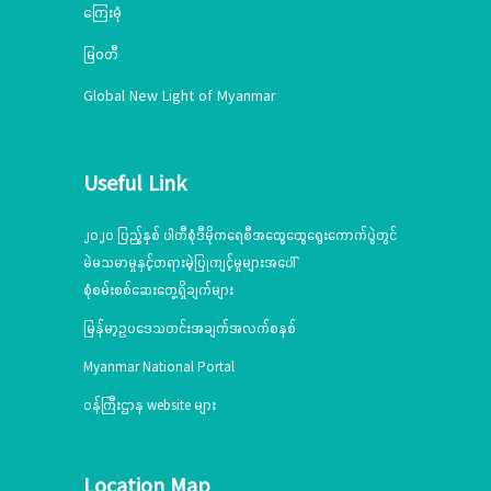
ကြေးမုံ
မြဝတီ
Global New Light of Myanmar
Useful Link
၂၀၂၀ ပြည့်နှစ် ပါတီစုံဒီမိုကရေစီအထွေထွေရွေးကောက်ပွဲတွင်
မဲမသမာမှုနှင့်တရားမဲ့ပြုကျင့်မှုများအပေါ်
စုံစမ်းစစ်ဆေးတွေ့ရှိချက်များ
မြန်မာ့ဥပဒေသတင်းအချက်အလက်စနစ်
Myanmar National Portal
ဝန်ကြီးဌာန website များ
Location Map