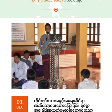
Home
သတင်းမီဒီယာ
သတင်းများ
တိုင်းရင်းသားအခွင့်အရေးဆိုင်ရာ
01
အသိပညာပေးဟောပြောခြင်း၊ ရပ်ရွာ
DEC
အခြေပြုအသက်မွေးဝမ်းကျောင်းပညာ