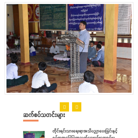
ဆက်စပ်သတင်းများ
တိုင်းရင်းသားရေးရာအသိပညာပေးခြင်းနှင့်
ရပ်ရွာအခြေပြုအသက်မွေးဝမ်းကျောင်းပညာ