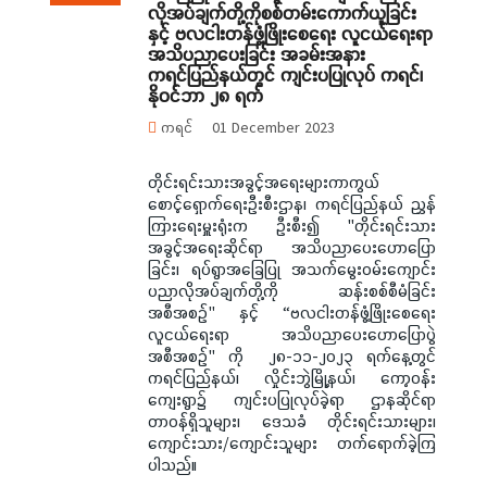
လိုအပ်ချက်တို့ကိုစစ်တမ်းကောက်ယူခြင်း
နှင့် ဗလငါးတန်ဖွံ့ဖြိုးစေရေး လူငယ်ရေးရာ
အသိပညာပေးခြင်း အခမ်းအနား
ကရင်ပြည်နယ်တွင် ကျင်းပပြုလုပ် ကရင်၊
နိုဝင်ဘာ ၂၈ ရက်
ကရင်
01 December 2023
တိုင်းရင်းသားအခွင့်အရေးများကာကွယ်
စောင့်ရှောက်ရေးဦးစီးဌာန၊ ကရင်ပြည်နယ် ညွှန်
ကြားရေးမှူးရုံးက ဦးစီး၍ "တိုင်းရင်းသား
အခွင့်အရေးဆိုင်ရာ အသိပညာပေးဟောပြော
ခြင်း၊ ရပ်ရွာအခြေပြု အသက်မွေးဝမ်းကျောင်း
ပညာလိုအပ်ချက်တို့ကို ဆန်းစစ်စီမံခြင်း
အစီအစဉ်" နှင့် “ဗလငါးတန်ဖွံ့ဖြိုးစေရေး
လူငယ်ရေးရာ အသိပညာပေးဟောပြောပွဲ
အစီအစဉ်" ကို ၂၈-၁၁-၂၀၂၃ ရက်နေ့တွင်
ကရင်ပြည်နယ်၊ လှိုင်းဘွဲမြို့နယ်၊ ကော့ဝန်း
ကျေးရွာ၌ ကျင်းပပြုလုပ်ခဲ့ရာ ဌာနဆိုင်ရာ
တာဝန်ရှိသူများ၊ ဒေသခံ တိုင်းရင်းသားများ၊
ကျောင်းသား/ကျောင်းသူများ တက်ရောက်ခဲ့ကြ
ပါသည်။