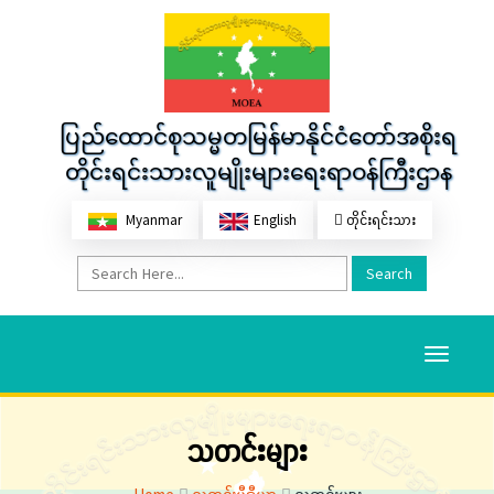
ပြည်ထောင်စုသမ္မတမြန်မာနိုင်ငံတော်အစိုးရ
တိုင်းရင်းသားလူမျိုးများရေးရာဝန်ကြီးဌာန
Myanmar
English
တိုင်းရင်းသား
Search
Toggle
navigati
သတင်းများ