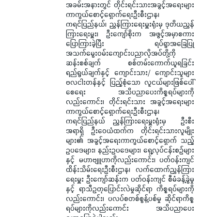
အခမ်းအနားတွင် တိုင်းရင်းသားအခွင့်အရေးများ
ကာကွယ်စောင့်ရှောက်ရေးဦးစီးဌာန၊
ကရင်ပြည်နယ်၊ ညွှန်ကြားရေးမှူးရုံးမှ ဒုတိယညွှန်
ကြားရေးမှူး၊ ဦးကျော်စိုးက အဖွင့်အမှာစကား
ပြောကြားခဲ့ပြီး ရပ်ရွာအခြေပြု
အသက်မွေးဝမ်းကျောင်းပညာလိုအပ်တို့ကို
ဆန်းစစ်ချက် စစ်တမ်းကောက်ယူရခြင်း
ရည်ရွယ်ချက်နှင့် ကျောင်းသား/ ကျောင်းသူများ
ဗလငါးတန်နှင့် ပြည့်စုံသော လူငယ်များဖြစ်ပေါ်
စေရေး အသိပညာပေးကိစ္စရပ်များကို
လည်းကောင်း၊ တိုင်းရင်းသား အခွင့်အရေးများ
ကာကွယ်စောင့်ရှောက်ရေးဦးစီးဌာန၊
ကရင်ပြည်နယ် ညွှန်ကြားရေးမှူးရုံးမှ ဦးစီး
အရာရှိ ဦးဝေယံထက်က တိုင်းရင်းသားလူမျိုး
များ၏ အခွင့်အရေးကာကွယ်စောင့်ရှောက် သည့်
ဥပဒေများ၊ နည်းဥပဒေများ၊ ရှေ့လုပ်ငန်းစဉ်များ
နှင့် မဟာဗျူဟာကိုလည်းကောင်း၊ ပတ်ဝန်းကျင်
ထိန်းသိမ်းရေးဦးစီးဌာန၊ လက်ထောက်ညွှန်ကြား
ရေးမှူး ဦးကျော်ဆန်းက ပတ်ဝန်းကျင် စီမံခန့်ခွဲမှု
နှင့် ရာသီဥတုပြောင်းလဲမှုဆိုင်ရာ ကိစ္စရပ်များကို
လည်းကောင်း၊ ပလပ်စတစ်စွန့်ပစ်မှု ဆိုင်ရာကိစ္စ
ရပ်များကိုလည်းကောင်း အသိပညာပေး