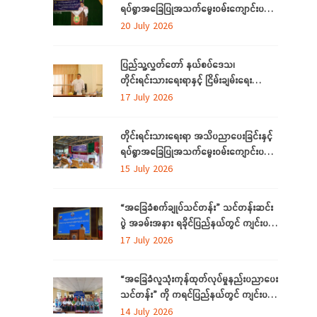
ရပ်ရွာအခြေပြုအသက်မွေးဝမ်းကျောင်းပညာ
လိုအပ်ချက်များကို ဆန်းစစ်စီမံခြင်း
20 July 2026
အစီအစဉ်ကို ပဲခူးတိုင်းဒေသကြီးတွင် ကျင်းပ
ပြုလုပ်
ပြည်သူ့လွှတ်တော် နယ်စပ်ဒေသ၊
တိုင်းရင်းသားရေးရာနှင့် ငြိမ်းချမ်းရေး
ကော်မတီနှင့် တိုင်းရင်းသားလူမျိုးများရေးရာ
17 July 2026
ဝန်ကြီးဌာနတို့ တွေ့ဆုံဆွေးနွေး
တိုင်းရင်းသားရေးရာ အသိပညာပေးခြင်းနှင့်
ရပ်ရွာအခြေပြုအသက်မွေးဝမ်းကျောင်းပညာ
လိုအပ်ချက်တို့ကို ဆန်းစစ်စီမံခြင်း အစီအစဉ်
15 July 2026
ကို ပဲခူးတိုင်းဒေသကြီးတွင် ကျင်းပပြုလုပ်
“အခြေခံစက်ချုပ်သင်တန်း” သင်တန်းဆင်း
ပွဲ အခမ်းအနား ရခိုင်ပြည်နယ်တွင် ကျင်းပ
ပြုလုပ်
17 July 2026
“အခြေခံလူသုံးကုန်ထုတ်လုပ်မှုနည်းပညာပေး
သင်တန်း” ကို ကရင်ပြည်နယ်တွင် ကျင်းပ
ပြုလုပ်
14 July 2026