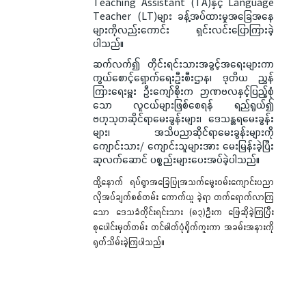
Teaching Assistant (TA)နှင့် Language
Teacher (LT)များ ခန့်အပ်ထားမှုအခြေအနေ
များကိုလည်းကောင်း ရှင်းလင်းပြောကြားခဲ့
ပါသည်။
ဆက်လက်၍ တိုင်းရင်းသားအခွင့်အရေးများကာ
ကွယ်စောင့်ရှောက်ရေးဦးစီးဌာန၊ ဒုတိယ ညွှန်
ကြားရေးမှူး ဦးကျော်စိုးက ဉာဏဗလနှင့်ပြည့်စုံ
သော လူငယ်များဖြစ်စေရန် ရည်ရွယ်၍
ဗဟုသုတဆိုင်ရာမေးခွန်းများ၊ ဒေသန္တရမေးခွန်း
များ၊ အသိပညာဆိုင်ရာမေးခွန်းများကို
ကျောင်းသား/ ကျောင်းသူများအား မေးမြန်းခဲ့ပြီး
ဆုလက်ဆောင် ပစ္စည်းများပေးအပ်ခဲ့ပါသည်။
ထို့နောက် ရပ်ရွာအခြေပြုအသက်မွေးဝမ်းကျောင်းပညာ
လိုအပ်ချက်စစ်တမ်း ကောက်ယူ ခဲ့ရာ တက်ရောက်လာကြ
သော ဒေသခံတိုင်းရင်းသား (၈၃)ဦးက ဖြေဆိုခဲ့ကြပြီး
စုပေါင်းမှတ်တမ်း တင်ဓါတ်ပုံရိုက်ကူးကာ အခမ်းအနားကို
ရုတ်သိမ်းခဲ့ကြပါသည်။