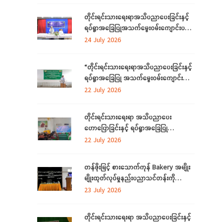
ကျင်းပပြုလုပ်
တိုင်းရင်းသားရေးရာအသိပညာပေးခြင်းနှင့်
ရပ်ရွာအခြေပြုအသက်မွေးဝမ်းကျောင်းပညာ
လိုအပ်ချက်တို့ကို ဆန်းစစ်စီမံခြင်းအစီအစဉ်
24 July 2026
ကို ဧရာဝတီတိုင်းဒေသကြီးတွင် ကျင်းပ
ပြုလုပ်
“တိုင်းရင်းသားရေးရာအသိပညာပေးခြင်းနှင့်
ရပ်ရွာအခြေပြု အသက်မွေးဝမ်းကျောင်း
ပညာလိုအပ်ချက် ဆန်းစစ်စီမံခြင်း
22 July 2026
အစီအစဉ်” နှင့် “အခြေခံစက်ချုပ်သင်တန်း”
ကို ရန်ကုန်တိုင်းဒေသကြီးတွင် ကျင်းပပြုလုပ်
တိုင်းရင်းသားရေးရာ အသိပညာပေး
ဟောပြောခြင်းနှင့် ရပ်ရွာအခြေပြု
အသက်မွေးဝမ်းကျောင်း ပညာလိုအပ်ချက်တို့
22 July 2026
ကို ဆန်းစစ်စီမံခြင်း အစီအစဉ်ကို
မွန်ပြည်နယ်တွင် ကျင်းပပြုလုပ်
တန်ဖိုးမြင့် စားသောက်ကုန် Bakery အမျိုး
မျိုးထုတ်လုပ်မှုနည်းပညာသင်တန်းကို
စစ်ကိုင်းတိုင်းဒေသကြီး၊ လဟယ်မြို့၌ ဖွင့်လှစ်
23 July 2026
တိုင်းရင်းသားရေးရာ အသိပညာပေးခြင်းနှင့်