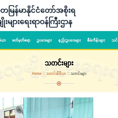
တမြန်မာနိုင်ငံတော်အစိုးရ
ျိုးများရေးရာဝန်ကြီးဌာန
ဒီယာ
ဖတ်မှတ်စရာ
ဥပဒေများ
နည်းဥပဒေများ
စီမံကိန်းများ
သင်
သတင်းများ
Home
သတင်းမီဒီယာ
သတင်းများ