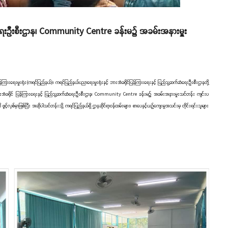
ံရေးဦးစီးဌာန၊ Community Centre ခန်းမ၌ အခမ်းအနားမှူး
ှန်ကြားရေးမှူးရုံး(ကရင်ပြည်နယ်)၊ ကရင်ပြည်နယ်ပညာရေးမှူးရုံးနှင့် ဘားအံခရိုင်ပြန်ကြားရေးနှင့် ပြည်သူ့ဆက်ဆံရေးဦးစီးဌာနတို့
 ဘားအံခရိုင် ပြန်ကြားရေးနှင့် ပြည်သူ့ဆက်ဆံရေးဦးစီးဌာန၊ Community Centre ခန်းမ၌ အခမ်းအနားမှူးသင်တန်း ကျင်းပ
လှစ်မှာဖြစ်ပြီး အဆိုပါသင်တန်းသို့ ကရင်ပြည်နယ်ရှိ ဌာနဆိုင်ရာဝန်ထမ်းများ၊ စာပေနှင့်ယဉ်ကျေးမှုအသင်းမှ တိုင်းရင်းသူများ