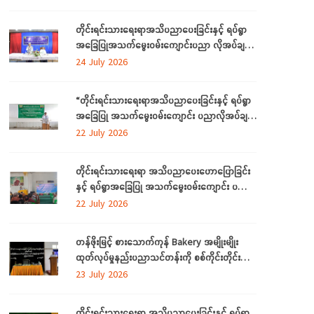
ဒေသကြီးတွင် ကျင်းပပြုလုပ်
တိုင်းရင်းသားရေးရာအသိပညာပေးခြင်းနှင့် ရပ်ရွာ
အခြေပြုအသက်မွေးဝမ်းကျောင်းပညာ လိုအပ်ချက်
တို့ကို ဆန်းစစ်စီမံခြင်းအစီအစဉ်ကို ဧရာဝတီတိုင်း
24 July 2026
ဒေသကြီးတွင် ကျင်းပပြုလုပ်
“တိုင်းရင်းသားရေးရာအသိပညာပေးခြင်းနှင့် ရပ်ရွာ
အခြေပြု အသက်မွေးဝမ်းကျောင်း ပညာလိုအပ်ချက်
ဆန်းစစ်စီမံခြင်း အစီအစဉ်” နှင့် “အခြေခံစက်ချုပ်
22 July 2026
သင်တန်း” ကို ရန်ကုန်တိုင်းဒေသကြီးတွင် ကျင်းပ
ပြုလုပ်
တိုင်းရင်းသားရေးရာ အသိပညာပေးဟောပြောခြင်း
နှင့် ရပ်ရွာအခြေပြု အသက်မွေးဝမ်းကျောင်း ပညာ
လိုအပ်ချက်တို့ကို ဆန်းစစ်စီမံခြင်း အစီအစဉ်ကို
22 July 2026
မွန်ပြည်နယ်တွင် ကျင်းပပြုလုပ်
တန်ဖိုးမြင့် စားသောက်ကုန် Bakery အမျိုးမျိုး
ထုတ်လုပ်မှုနည်းပညာသင်တန်းကို စစ်ကိုင်းတိုင်း
ဒေသကြီး၊ လဟယ်မြို့၌ ဖွင့်လှစ်
23 July 2026
တိုင်းရင်းသားရေးရာ အသိပညာပေးခြင်းနှင့် ရပ်ရွာ