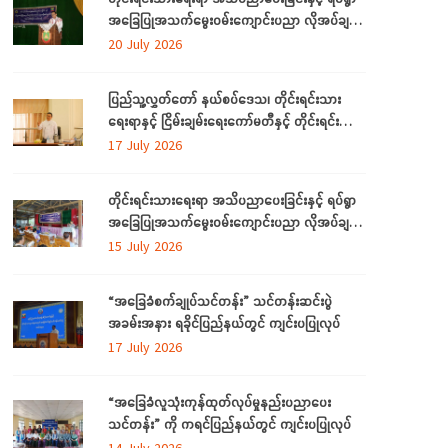
အခြေပြုအသက်မွေးဝမ်းကျောင်းပညာ လိုအပ်ချက်
များကို ဆန်းစစ်စီမံခြင်း အစီအစဉ်ကို ပဲခူးတိုင်း
20 July 2026
ဒေသကြီးတွင် ကျင်းပပြုလုပ်
ပြည်သူ့လွှတ်တော် နယ်စပ်ဒေသ၊ တိုင်းရင်းသား
ရေးရာနှင့် ငြိမ်းချမ်းရေးကော်မတီနှင့် တိုင်းရင်းသား
လူမျိုးများရေးရာဝန်ကြီးဌာနတို့ တွေ့ဆုံဆွေးနွေး
17 July 2026
တိုင်းရင်းသားရေးရာ အသိပညာပေးခြင်းနှင့် ရပ်ရွာ
အခြေပြုအသက်မွေးဝမ်းကျောင်းပညာ လိုအပ်ချက်
တို့ကို ဆန်းစစ်စီမံခြင်း အစီအစဉ်ကို ပဲခူးတိုင်းဒေသ
15 July 2026
ကြီးတွင် ကျင်းပပြုလုပ်
“အခြေခံစက်ချုပ်သင်တန်း” သင်တန်းဆင်းပွဲ
အခမ်းအနား ရခိုင်ပြည်နယ်တွင် ကျင်းပပြုလုပ်
17 July 2026
“အခြေခံလူသုံးကုန်ထုတ်လုပ်မှုနည်းပညာပေး
သင်တန်း” ကို ကရင်ပြည်နယ်တွင် ကျင်းပပြုလုပ်