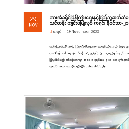
ဘားအံခရိုင်ပြန်ကြားရေးနှင့်ပြည်သူ့ဆက်ဆ
29
သင်တန်း ကျင်းပပြုလုပ် ကရင်၊ နိုဝင်ဘာ-၂၁
NOV
ကရင်
29 November 2023
ကရင်ပြည်နယ်အစိုးရအဖွဲ့မှ ကြီးမှူး၍ တိုင်းရင်းသားစာပေနှင့်ယဉ်ကျေးမှုဦးစီးဌာန၊ ညွ
ပူးပေါင်း၍ အခမ်းအနားမှူးသင်တန်း(၁/၂၀၂၃)ဖွင့်ပွဲ (၂၁.၁၁.၂၀၂၃)ရက်နေ့တွင်
ပြုလုပ်ခဲ့ပါသည်။ သင်တန်းကာလမှာ ၂၁-၁၁-၂၀၂၃ရက်နေ့မှ ၂၄-၁၁-၂၀၂၃ ရက်နေ့အထိ ဖွင့်
စုစုပေါင်း သင်တန်းသားဦးရေ(၆၅)ဦး တက်ရောက်ခဲ့ပါသည်။