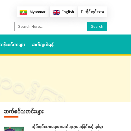
Myanmar
English
တိုင်းရင်းသား
Search
တန်းစင်တာများ
ဆက်သွယ်ရန်
ဆက်စပ်သတင်းများ
တိုင်းရင်းသားရေးရာအသိပညာပေးခြင်းနှင့် ရပ်ရွာ