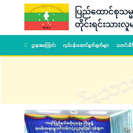
ပြည်ထောင်စုသမ္မ
တိုင်းရင်းသားလူမ
ဌာနအကြောင်း
လုပ်ငန်းဆောင်ရွက်ချက်များ
သတင်းမီ