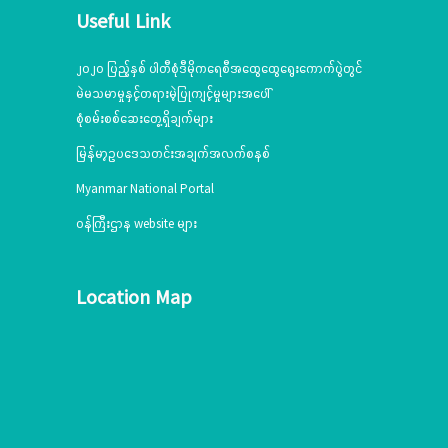
Useful Link
၂၀၂၀ ပြည့်နှစ် ပါတီစုံဒီမိုကရေစီအထွေထွေရွေးကောက်ပွဲတွင်
မဲမသမာမှုနှင့်တရားမဲ့ပြုကျင့်မှုများအပေါ်
စုံစမ်းစစ်ဆေးတွေ့ရှိချက်များ
မြန်မာ့ဥပဒေသတင်းအချက်အလက်စနစ်
Myanmar National Portal
ဝန်ကြီးဌာန website များ
Location Map