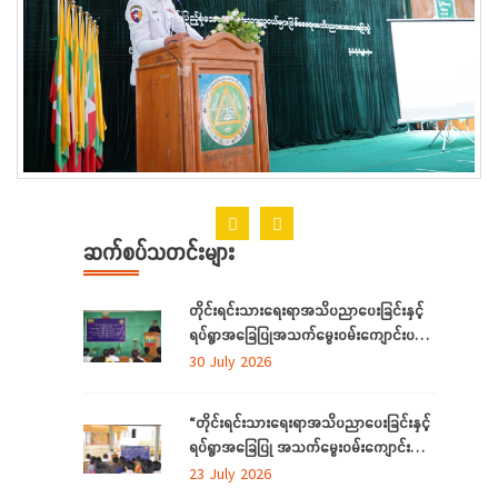
ဆက်စပ်သတင်းများ
တိုင်းရင်းသားရေးရာအသိပညာပေးခြင်းနှင့်
ရပ်ရွာအခြေပြုအသက်မွေးဝမ်းကျောင်းပညာ
လိုအပ်ချက်တို့ကို ဆန်းစစ်စီမံခြင်းအစီအစဉ်
30 July 2026
ကို ကချင်ပြည်နယ်တွင် ကျင်းပပြုလုပ်
“တိုင်းရင်းသားရေးရာအသိပညာပေးခြင်းနှင့်
ရပ်ရွာအခြေပြု အသက်မွေးဝမ်းကျောင်း
ပညာ လိုအပ်ချက် ဆန်းစစ်စီမံခြင်း
23 July 2026
အစီအစဉ်”