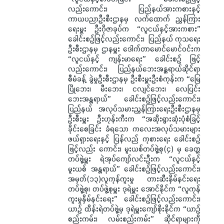
လည်းကောင်း၊ ပြည်နယ်အားကစားနှင့်
ကာယပညာဦးစီးဌာနမှ လက်ထောက် ညွှန်ကြား
ရေးမှူး ဦးဂိုဇာခုပ်က “လူငယ်နှင့်အားကစား”
ခေါင်းစဉ်ဖြင့်လည်းကောင်း၊ ပြည်နယ် ကုသရေး
ဦးစီးဌာနမှ ဌာနမှူး ဒေါက်တာမောင်မောင်ဝင်းက
“လူငယ်နှင့် ကျန်းမာရေး” ခေါင်းစဉ် ဖြင့်
လည်းကောင်း၊ ပြည်နယ်ဘေးအန္တရာယ်ဆိုင်ရာ
စီမံခန့် ခွဲမှုဦးစီးဌာနမှ ဦးစီးမှူးဦးစံကုန်းက “မြေ
ပြိုဘေး၊ မီးဘေး၊ ငလျင်ဘေး၊ လေပြင်း
ဘေးအန္တရာယ်” ခေါင်းစဉ်ဖြင့်လည်းကောင်း၊
ပြည်နယ် အလုပ်သမားညွှန်ကြားရေးဦးစီးဌာနမှ
ဦးစီးမှူး ဦးဟုန်းကီးက “အဆိုးရွားဆုံးပုံစံခြင့်
ခိုင်းစေခြင်း ခံရသော ကလေးအလုပ်သမားများ
ဖယ်ရှားရေးနှင့် ပြန်လည် ကုစားရေး ခေါင်းစဉ်
ဖြင့်လည်း ကောင်း၊ မူးယစ်တပ်ဖွဲ့စု(၄) မှ ခေတ္တ
တပ်ဖွဲ့မှူး ရဲအုပ်ကျော်လင်းဦးက “လူငယ်နှင့်
မူးယစ် အန္တရာယ်” ခေါင်းစဉ်ဖြင့်လည်းကောင်း၊
အမှတ်(၁၃)လူကုန်ကူးမှု တားဆီးနှိမ်နင်းရေး
တပ်ဖွဲ့စု၊ တပ်ဖွဲ့စုမှူး ဒုရဲမှူး အောင်နိုင်က “လူကုန်
ကူးမှုနှိမ်နင်းရေး” ခေါင်းစဉ်ဖြင့်လည်းကောင်း၊
ယာဉ် ထိန်းရဲတပ်ဖွဲ့မှ ဒုရဲမှူးကျော်စိုးနိုင်က “ယာဉ်
စည်းကမ်း၊ လမ်းစည်းကမ်း” ဆိုင်ရာများကို