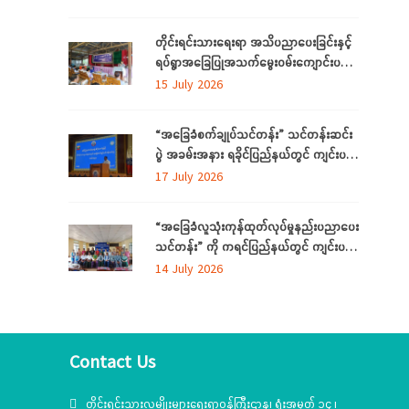
ဝန်ကြီးဌာနတို့ တွေ့ဆုံဆွေးနွေး
တိုင်းရင်းသားရေးရာ အသိပညာပေးခြင်းနှင့်
ရပ်ရွာအခြေပြုအသက်မွေးဝမ်းကျောင်းပညာ
လိုအပ်ချက်တို့ကို ဆန်းစစ်စီမံခြင်း အစီအစဉ်
15 July 2026
ကို ပဲခူးတိုင်းဒေသကြီးတွင် ကျင်းပပြုလုပ်
“အခြေခံစက်ချုပ်သင်တန်း” သင်တန်းဆင်း
ပွဲ အခမ်းအနား ရခိုင်ပြည်နယ်တွင် ကျင်းပ
ပြုလုပ်
17 July 2026
“အခြေခံလူသုံးကုန်ထုတ်လုပ်မှုနည်းပညာပေး
သင်တန်း” ကို ကရင်ပြည်နယ်တွင် ကျင်းပ
ပြုလုပ်
14 July 2026
Contact Us
တိုင်းရင်းသားလူမျိုးများရေးရာဝန်ကြီးဌာန၊ ရုံးအမှတ် ၁၄ ၊