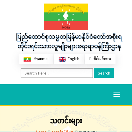
ပြည်ထောင်စုသမ္မတမြန်မာနိုင်ငံတော်အစိုးရ
တိုင်းရင်းသားလူမျိုးများရေးရာဝန်ကြီးဌာန
Myanmar
English
တိုင်းရင်းသား
Search
Toggle
navigati
သတင်းများ