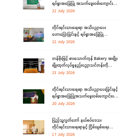
ရပ်ရွာအခြေပြု အသက်မွေးဝမ်းကျောင်း
ပညာလိုအပ်ချက် ဆန်းစစ်စီမံခြင်း
22 July 2026
အစီအစဉ်” နှင့် “အခြေခံစက်ချုပ်သင်တန်း”
ကို ရန်ကုန်တိုင်းဒေသကြီးတွင် ကျင်းပပြုလုပ်
တိုင်းရင်းသားရေးရာ အသိပညာပေး
ဟောပြောခြင်းနှင့် ရပ်ရွာအခြေပြု
အသက်မွေးဝမ်းကျောင်း ပညာလိုအပ်ချက်တို့
22 July 2026
ကို ဆန်းစစ်စီမံခြင်း အစီအစဉ်ကို
မွန်ပြည်နယ်တွင် ကျင်းပပြုလုပ်
တန်ဖိုးမြင့် စားသောက်ကုန် Bakery အမျိုး
မျိုးထုတ်လုပ်မှုနည်းပညာသင်တန်းကို
စစ်ကိုင်းတိုင်းဒေသကြီး၊ လဟယ်မြို့၌ ဖွင့်လှစ်
23 July 2026
တိုင်းရင်းသားရေးရာ အသိပညာပေးခြင်းနှင့်
ရပ်ရွာအခြေပြုအသက်မွေးဝမ်းကျောင်းပညာ
လိုအပ်ချက်များကို ဆန်းစစ်စီမံခြင်း
20 July 2026
အစီအစဉ်ကို ပဲခူးတိုင်းဒေသကြီးတွင် ကျင်းပ
ပြုလုပ်
ပြည်သူ့လွှတ်တော် နယ်စပ်ဒေသ၊
တိုင်းရင်းသားရေးရာနှင့် ငြိမ်းချမ်းရေး
ကော်မတီနှင့် တိုင်းရင်းသားလူမျိုးများရေးရာ
17 July 2026