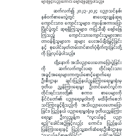
များဖြင့်လည်းကောင်း ဖျော်ဖြေခဲ့ကြပါသည်။
ဆက်လက်၍ ၂၀၂၃-၂၀၂၄ ပညာသင်နှစ်၊
နှစ်ဝက်စာမေးပွဲတွင် စာပေထူးချွန်ဆုရ
ကျောင်းသား၊ ကျောင်းသူများ၊ ကျပန်းစကားပြော
ပြိုင်ပွဲတွင် ဆုရရှိကြသူများ၊ ကပြသီဆို ဖျော်ဖြေ
ကြသည့် ကျောင်းသားကျောင်းသူများအား
တာဝန်ရှိသူများက ဆုများ ပေးအပ်ချီးမြှင့်ခြင်း
နှင့် စုပေါင်းမှတ်တမ်းတင်ဓာတ်ပုံရိုက်ကူးခြင်းတို့
ကို ပြုလုပ်ခဲ့ပါသည်။
ထို့နောက် အသိပညာပေးဟောပြောပွဲခြင်း
ကို ဆက်လက်ကျင်းပရာ တိုင်းရင်းသား
အခွင့်အရေးများကာကွယ်စောင့်ရှောက်ရေး
ဦးစီးဌာန၊ ချင်းပြည်နယ်ညွှန်ကြားရေးမှူးရုံးမှ
ဒုတိယ ညွှန်ကြားရေးမှူး ဦးတင်မောင်လွင်က
တိုင်းရင်းသားတို့၏ စကား၊ စာပေများကို
နိုင်ငံတော်၏ ပညာရေးမူဝါဒကို မထိခိုက်စေဘဲ
သင်ကြားခွင့်ရှိသည်ကို အသိပညာပေးဟောပြော
ခြင်း၊ ပြည်နယ် ပညာရေးမှူးရုံးမှ ဒုတိယညွှန်ကြား
ရေးမှူး ဦးလှညွန့်က “လူငယ်နှင့် ပညာ
ရည်”ခေါင်းစဉ်ဖြင့်လည်း ကောင်း၊ ပြည်နယ်
ပြန်ကြားရေးနှင့် ပြည်သူ့ဆက်ဆံရေးဦးစီးဌာနမှ
“လူငယ်နှင့်စာဖတ်ခြင်း” ခေါင်းစဉ်ဖြင့်