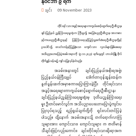
နိုဝင်ဘာ ၉ ရက်
ချင်း
09 November 2023
တိုင်းရင်းသားအခွင့်အရေးများကာကွယ်စောင့်ရှောက်ရေးဦးစီးဌာန၊
ချင်းပြည်နယ် ညွှန်ကြားရေးမှူးရုံးက ကြီးမှူး၍ အခြေခံပညာဦးစီးဌာန၊ အားကစား
နှင့်ကာယပညာဦးစီးဌာနနှင့် ပြန်ကြားရေးနှင့်ပြည်သူ့ဆက်ဆံရေးဦးစီးဌာနတို့နှင့်
ပူးပေါင်း၍ ဗလငါးတန်နှင့်ပြည့်စုံသော ကျောင်းသား လူငယ်များဖြစ်စေရေး
အသိပညာဟောပြောပွဲအခမ်းအနားကို (၉-၁၁-၂၀၂၃) ရက်နေ့တွင် ဟားခါးမြို့၊ ဗိုလ်
တိုက်ချွန်းခန်းမ၌ ကျင်းပပြုလုပ်ခဲ့ပါသည်။
အခမ်းအနားတွင် ချင်းပြည်နယ်အစိုးရအဖွဲ့၊
ပြည်နယ်ဝန်ကြီးချုပ် ဒေါက်တာဝုန်ဆွန်းထန်က
နှုတ်ခွန်းဆက်အမှာစကားပြောကြားခဲ့ပြီး တိုင်းရင်းသား
အခွင့်အရေးများကာကွယ်စောင့်ရှောက်ရေးဦးစီးဌာန၊
ချင်းပြည်နယ်ညွှန်ကြားရေးမှူးရုံးမှ ဒုတိယညွှန်ကြားရေး
မှူး ဦးတင်မောင်လွင်က အသိပညာပေးဟောပြောပွဲကျင်းပ
ပြုလုပ်ရသည့် ရည်ရွယ်ချက်တို့ကို ရှင်းလင်းတင်ပြခဲ့
ပါသည်။ ထို့နောက် အခမ်းအနားသို့ တက်ရောက်လာကြ
သူများအား ကျောင်းသား၊ ကျောင်းသူများ က ဇာတိမာန်
သီချင်းဖြင့်လည်းကောင်း၊ ချင်းတိုင်းရင်းသားရိုးရာအက