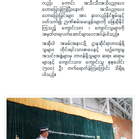
လည်း ကောင်း အသီးသီးအသိပညာပေး
ဟောပြောခဲ့ကြပြီးနောက် အသိပညာပေး
ဟောပြောခြင်းများ အား နားလည်နိုင်စွမ်းနှင့်
ပတ်သက်၍ ဉာဏ်စမ်းမေးခွန်းများကို ဖြေဆိုနိုင်
ကြသည့် ကျောင်းသား ၊ ကျောင်းသူများကို
အမှတ်တရလက်ဆောင်များပေးအပ်ခဲ့ပါသည်။
အဆိုပါ အခမ်းအနားသို့ ဌာနဆိုင်ရာတာဝန်ရှိ
သူများ၊ တိုင်းရင်းသားစာပေနှင့် ယဉ်ကျေးမှု
အသင်းအဖွဲ့များမှ တာဝန်ရှိသူများ၊ ဆရာ၊ ဆရာမ
များနှင့် ကျောင်းသား၊ ကျောင်းသူ စုစုပေါင်း
(၅၀၀) ဦး တက်ရောက်ခဲ့ကြကြောင်း သိရှိရ
ပါသည်။