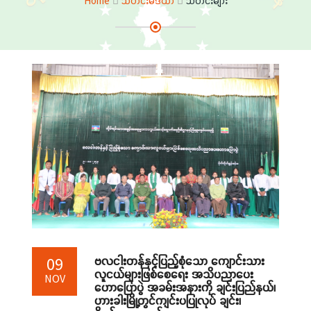
Home
သတင်းမီဒီယာ
သတင်းများ
ဗလငါးတန်နှင့်ပြည့်စုံသော ကျောင်းသား
09
လူငယ်များဖြစ်စေရေး အသိပညာပေး
NOV
ဟောပြောပွဲ အခမ်းအနားကို ချင်းပြည်နယ်၊
ဟားခါးမြို့တွင်ကျင်းပပြုလုပ် ချင်း၊