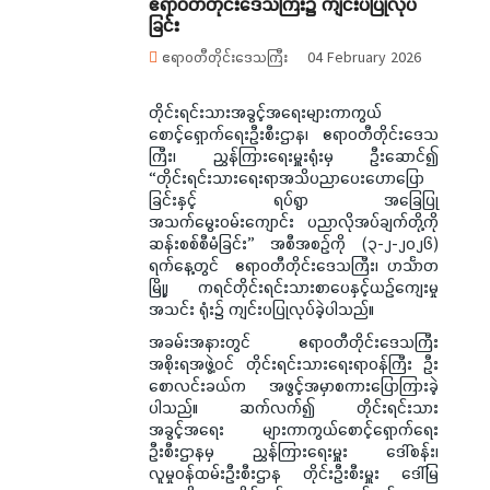
ဧရာဝတီတိုင်းဒေသကြီး၌ ကျင်းပပြုလုပ်
ခြင်း
ဧရာဝတီတိုင်းဒေသကြီး
04 February 2026
တိုင်းရင်းသားအခွင့်အရေးများကာကွယ်
စောင့်ရှောက်ရေးဦးစီးဌာန၊ ဧရာဝတီတိုင်းဒေသ
ကြီး၊ ညွှန်ကြားရေးမှူးရုံးမှ ဦးဆောင်၍
“တိုင်းရင်းသားရေးရာအသိပညာပေးဟောပြော
ခြင်းနှင့် ရပ်ရွာ အခြေပြု
အသက်မွေးဝမ်းကျောင်း ပညာလိုအပ်ချက်တို့ကို
ဆန်းစစ်စီမံခြင်း” အစီအစဉ်ကို (၃-၂-၂၀၂၆)
ရက်နေ့တွင် ဧရာဝတီတိုင်းဒေသကြီး၊ ဟင်္သာတ
မြို့၊ ကရင်တိုင်းရင်းသားစာပေနှင့်ယဉ်ကျေးမှု
အသင်း ရုံး၌ ကျင်းပပြုလုပ်ခဲ့ပါသည်။
အခမ်းအနားတွင် ဧရာဝတီတိုင်းဒေသကြီး
အစိုးရအဖွဲ့ဝင် တိုင်းရင်းသားရေးရာဝန်ကြီး ဦး
စောလင်းခယ်က အဖွင့်အမှာစကားပြောကြားခဲ့
ပါသည်။ ဆက်လက်၍ တိုင်းရင်းသား
အခွင့်အရေး များကာကွယ်စောင့်ရှောက်ရေး
ဦးစီးဌာနမှ ညွှန်ကြားရေးမှူး ဒေါ်စန်း၊
လူမှုဝန်ထမ်းဦးစီးဌာန တိုင်းဦးစီးမှူး ဒေါ်မြ