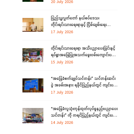
လိုအပ်ချက်များကို ဆန်းစစ်စီမံခြင်း
20 July 2026
အစီအစဉ်ကို ပဲခူးတိုင်းဒေသကြီးတွင် ကျင်းပ
ပြုလုပ်
ပြည်သူ့လွှတ်တော် နယ်စပ်ဒေသ၊
တိုင်းရင်းသားရေးရာနှင့် ငြိမ်းချမ်းရေး
ကော်မတီနှင့် တိုင်းရင်းသားလူမျိုးများရေးရာ
17 July 2026
ဝန်ကြီးဌာနတို့ တွေ့ဆုံဆွေးနွေး
တိုင်းရင်းသားရေးရာ အသိပညာပေးခြင်းနှင့်
ရပ်ရွာအခြေပြုအသက်မွေးဝမ်းကျောင်းပညာ
လိုအပ်ချက်တို့ကို ဆန်းစစ်စီမံခြင်း အစီအစဉ်
15 July 2026
ကို ပဲခူးတိုင်းဒေသကြီးတွင် ကျင်းပပြုလုပ်
“အခြေခံစက်ချုပ်သင်တန်း” သင်တန်းဆင်း
ပွဲ အခမ်းအနား ရခိုင်ပြည်နယ်တွင် ကျင်းပ
ပြုလုပ်
17 July 2026
“အခြေခံလူသုံးကုန်ထုတ်လုပ်မှုနည်းပညာပေး
သင်တန်း” ကို ကရင်ပြည်နယ်တွင် ကျင်းပ
ပြုလုပ်
14 July 2026