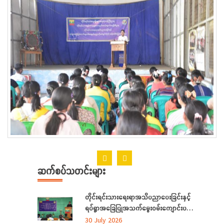
ဆက်စပ်သတင်းများ
တိုင်းရင်းသားရေးရာအသိပညာပေးခြင်းနှင့်
ရပ်ရွာအခြေပြုအသက်မွေးဝမ်းကျောင်းပညာ
လိုအပ်ချက်တို့ကို ဆန်းစစ်စီမံခြင်းအစီအစဉ်
30 July 2026