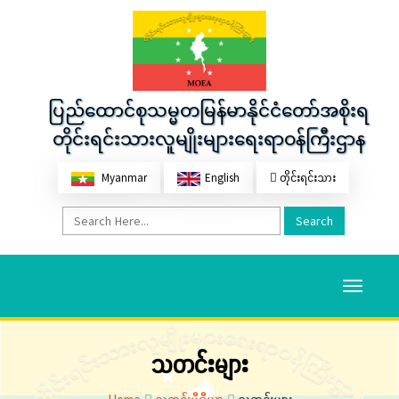
ပြည်ထောင်စုသမ္မတမြန်မာနိုင်ငံတော်အစိုးရ
တိုင်းရင်းသားလူမျိုးများရေးရာဝန်ကြီးဌာန
Myanmar
English
တိုင်းရင်းသား
Search
Toggle
navigati
သတင်းများ