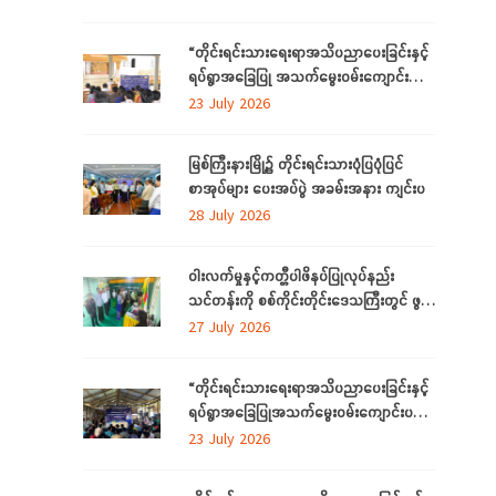
ကို ကချင်ပြည်နယ်တွင် ကျင်းပပြုလုပ်
“တိုင်းရင်းသားရေးရာအသိပညာပေးခြင်းနှင့်
ရပ်ရွာအခြေပြု အသက်မွေးဝမ်းကျောင်း
ပညာ လိုအပ်ချက် ဆန်းစစ်စီမံခြင်း
23 July 2026
အစီအစဉ်”
မြစ်ကြီးနားမြို့၌ တိုင်းရင်းသားပုံပြပုံပြင်
စာအုပ်များ ပေးအပ်ပွဲ အခမ်းအနား ကျင်းပ
28 July 2026
ဝါးလက်မှုနှင့်ကတ္တီပါဖိနပ်ပြုလုပ်နည်း
သင်တန်းကို စစ်ကိုင်းတိုင်းဒေသကြီးတွင် ဖွင့်
လှစ်
27 July 2026
“တိုင်းရင်းသားရေးရာအသိပညာပေးခြင်းနှင့်
ရပ်ရွာအခြေပြုအသက်မွေးဝမ်းကျောင်းပညာ
လိုအပ်ချက်တို့ကို ဆန်းစစ်စီမံခြင်း
23 July 2026
အစီအစဉ်”ကို စစ်ကိုင်းတိုင်းဒေသကြီးတွင်
ကျင်းပပြုလုပ်