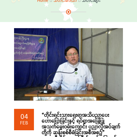
Home
သတင်းမီဒီယာ
သတင်းများ
“တိုင်းရင်းသားရေးရာအသိပညာပေး
04
ဟောပြောခြင်းနှင့် ရပ်ရွာအခြေပြု
FEB
အသက်မွေးဝမ်းကျောင်း ပညာလိုအပ်ချက်
တို့ကို ဆန်းစစ်စီမံခြင်းအစီအစဉ်”