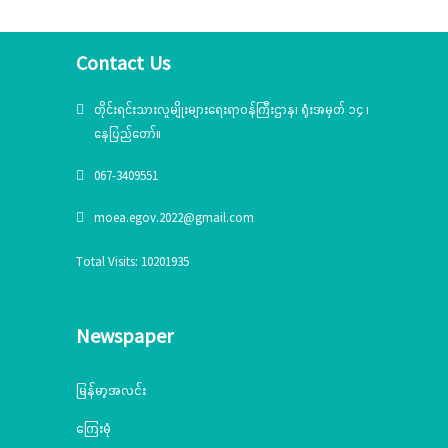
Contact Us
တိုင်းရင်းသားလူမျိုးများရေးရာဝန်ကြီးဌာန၊ ရုံးအမှတ် ၁၄ ၊
နေပြည်တော်။
067-3409551
moea.egov.2022@gmail.com
Total Visits: 10201935
Newspaper
မြန်မာ့အလင်း
ကြေးမုံ