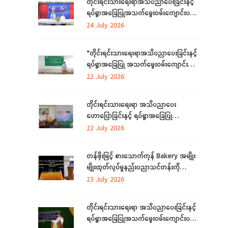
တိုင်းရင်းသားရေးရာအသိပညာပေးခြင်းနှင့်
ရပ်ရွာအခြေပြုအသက်မွေးဝမ်းကျောင်းပညာ
လိုအပ်ချက်တို့ကို ဆန်းစစ်စီမံခြင်းအစီအစဉ်
24 July 2026
ကို ဧရာဝတီတိုင်းဒေသကြီးတွင် ကျင်းပ
ပြုလုပ်
“တိုင်းရင်းသားရေးရာအသိပညာပေးခြင်းနှင့်
ရပ်ရွာအခြေပြု အသက်မွေးဝမ်းကျောင်း
ပညာလိုအပ်ချက် ဆန်းစစ်စီမံခြင်း
22 July 2026
အစီအစဉ်” နှင့် “အခြေခံစက်ချုပ်သင်တန်း”
ကို ရန်ကုန်တိုင်းဒေသကြီးတွင် ကျင်းပပြုလုပ်
တိုင်းရင်းသားရေးရာ အသိပညာပေး
ဟောပြောခြင်းနှင့် ရပ်ရွာအခြေပြု
အသက်မွေးဝမ်းကျောင်း ပညာလိုအပ်ချက်တို့
22 July 2026
ကို ဆန်းစစ်စီမံခြင်း အစီအစဉ်ကို
မွန်ပြည်နယ်တွင် ကျင်းပပြုလုပ်
တန်ဖိုးမြင့် စားသောက်ကုန် Bakery အမျိုး
မျိုးထုတ်လုပ်မှုနည်းပညာသင်တန်းကို
စစ်ကိုင်းတိုင်းဒေသကြီး၊ လဟယ်မြို့၌ ဖွင့်လှစ်
23 July 2026
တိုင်းရင်းသားရေးရာ အသိပညာပေးခြင်းနှင့်
ရပ်ရွာအခြေပြုအသက်မွေးဝမ်းကျောင်းပညာ