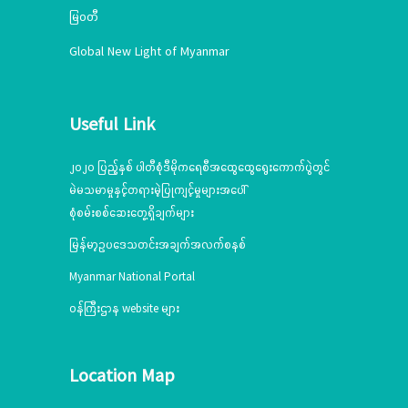
မြဝတီ
Global New Light of Myanmar
Useful Link
၂၀၂၀ ပြည့်နှစ် ပါတီစုံဒီမိုကရေစီအထွေထွေရွေးကောက်ပွဲတွင်
မဲမသမာမှုနှင့်တရားမဲ့ပြုကျင့်မှုများအပေါ်
စုံစမ်းစစ်ဆေးတွေ့ရှိချက်များ
မြန်မာ့ဥပဒေသတင်းအချက်အလက်စနစ်
Myanmar National Portal
ဝန်ကြီးဌာန website များ
Location Map