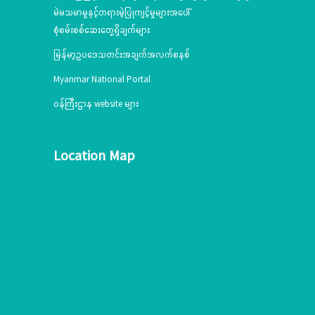
မဲမသမာမှုနှင့်တရားမဲ့ပြုကျင့်မှုများအပေါ်
စုံစမ်းစစ်ဆေးတွေ့ရှိချက်များ
မြန်မာ့ဥပဒေသတင်းအချက်အလက်စနစ်
Myanmar National Portal
ဝန်ကြီးဌာန website များ
Location Map