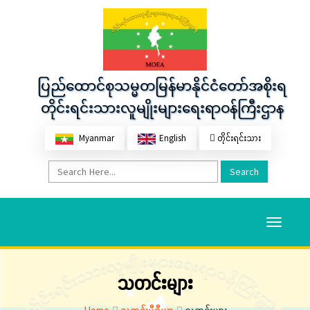
ပြည်ထောင်စုသမ္မတမြန်မာနိုင်ငံတော်အစိုးရ
တိုင်းရင်းသားလူမျိုးများရေးရာဝန်ကြီးဌာန
Myanmar
English
တိုင်းရင်းသား
Search
Toggle
navigati
သတင်းများ