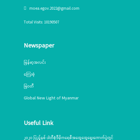
moea.egov.2022@gmail.com
Total Visits: 10190507
Newspaper
မြန်မာ့အလင်း
ကြေးမုံ
မြဝတီ
Global New Light of Myanmar
Useful Link
၂၀၂၀ ပြည့်နှစ် ပါတီစုံဒီမိုကရေစီအထွေထွေရွေးကောက်ပွဲတွင်