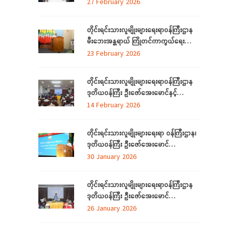
တော်အလံအကြောင်း သိကောင်းစရာ
27 February 2026
ဟောပြောခြင်း
တိုင်းရင်းသားလူမျိုးများရေးရာဝန်ကြီးဌာန
မီးဘေးအန္တရာယ် ကြိုတင်ကာကွယ်ရေး
ဆိုင်ရာ အသိပညာပေးဟောပြောခြင်းနှင့်
23 February 2026
သရုပ်ပြလေ့ကျင့်ခြင်းအခမ်းအနား ကျင်းပ
တိုင်းရင်းသားလူမျိုးများရေးရာဝန်ကြီးဌာန
ဒုတိယဝန်ကြီး ဦးဇော်အေးမောင်နှင့်
ရန်ကုန်တိုင်းဒေသကြီးအတွင်းရှိ ရခိုင်စာပေ
14 February 2026
နှင့်ယဉ်ကျေးမှုကော်မတီ (ရန်ကုန်) ၊ ရခိုင်
လူမှုရေးအသင်းအဖွဲ့များနှင့်တွေ့ဆုံ
တိုင်းရင်းသားလူမျိုးများရေးရာ ဝန်ကြီးဌာန၊
ဒုတိယဝန်ကြီး ဦးဇော်အေးမောင်
တိုင်းရင်းသားလူမျိုးများရေးရာဝန်ကြီးဌာန Al
30 January 2026
နည်းပညာ အခြေခံ လုပ်ငန်းခွင်အသုံးချမှု
သင်တန်းဆင်းပွဲအခမ်းအနားသို့ တက်ရောက်
တိုင်းရင်းသားလူမျိုးများရေးရာဝန်ကြီးဌာန
နေပြည်တော် ဇန်နဝါရီလ ၃၀
ဒုတိယဝန်ကြီး ဦးဇော်အေးမောင်
ရန်ကုန်တိုင်းဒေသကြီး၊ ညွှန်ကြားရေးမှူးရုံးရှိ
26 January 2026
ဝန်ထမ်းများနှင့် ရန်ကုန်တိုင်းဒေသကြီး