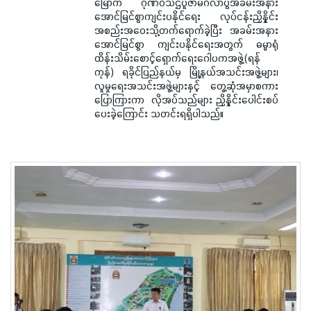
မြောက် ဂုဏဝိသိဌပူဇာမင်္ဂလာပွဲအခမ်းအနား
အောင်မြင်စွာကျင်းပနိုင်ရေး လုပ်ငန်းညှိနှိုင်း
အစည်းအဝေးသို့တက်ရောက်ခဲ့ပြီး အခမ်းအနား
အောင်မြင်စွာ ကျင်းပနိုင်ရေးအတွက် ဓမ္မာရုံ
ထိန်းသိမ်းစောင့်ရှောက်ရေးဂေါပကအဖွဲ့(ရန်
ကုန်) ရခိုင်ပြည်နယ်မှ မြို့နယ်အသင်းအဖွဲ့များ၊
လူမှုရေးအသင်းအဖွဲ့များနှင့် တွေ့ဆုံအမှာစကား
ပြောကြားကာ လိုအပ်သည်များ ညှိနှိုင်းပေါင်းစပ်
ပေးခဲ့ကြောင်း သတင်းရရှိပါသည်။