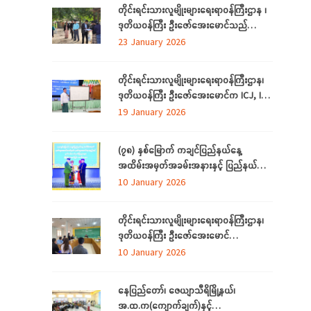
အတွင်းရှိ တိုင်းရင်းသားစာပေနှင့်ယဉ်ကျေးမှု
တိုင်းရင်းသားလူမျိုးများရေးရာဝန်ကြီးဌာန ၊
ကော်မတီများနှင့်တွေ့ဆုံ
ဒုတိယဝန်ကြီး ဦးဇော်အေးမောင်သည်
တိုင်းရင်းသားရေးရာနှင့်သက်မွေးပညာသင်
23 January 2026
တန်းစင်တာ(တောင်ငူ) စီမံကိန်း တည်ဆောက်
မည့်မြေနေရာတွင် လုပ်ငန်းဆောင်ရွက်မှု
တိုင်းရင်းသားလူမျိုးများရေးရာဝန်ကြီးဌာန၊
အခြေအနေများကို ကြည့်ရှုစစ်ဆေးခြင်း
ဒုတိယဝန်ကြီး ဦးဇော်‌အေးမောင်က ICJ, ICC
အပြည်ပြည်ဆိုင်ရာတရားရုံးများနှင့်
19 January 2026
ပတ်သက်၍ ရှင်းလင်းပြောကြားခြင်း
(၇၈) နှစ်မြောက် ကချင်ပြည်နယ်နေ့
အထိမ်းအမှတ်အခမ်းအနားနှင့် ပြည်နယ်
ဂုဏ်ထူးဆောင်ဆုများ ချီးမြှင့်ခြင်း
10 January 2026
အခမ်းအနားကျင်းပ တိုင်းရင်းသားအားလုံး
စည်းလုံးညီညွတ်ခြင်းကို ထုတ်ဖော်ပြသသည့်
တိုင်းရင်းသားလူမျိုးများရေးရာဝန်ကြီးဌာန၊
မနောအကကို ရိုးရာအစဉ်အလာနှင့်အညီ
ဒုတိယဝန်ကြီး ဦးဇော်‌အေးမောင်
အေးချမ်းပျော်ရွှင်စွာဆင်နွှဲ
ကချင်ပြည်နယ်၊ ညွှန်ကြား‌ရေးမှူးရုံးရှိ
10 January 2026
ဝန်ထမ်းများနှင့် တွေ့ဆုံအမှာစကားပြောကြား
ခြင်း
နေပြည်တော်၊ ဇေယျာသီရိမြို့နယ်၊
အ.ထ.က(ကျောက်ချက်)နှင့်