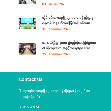
အ.ထ.က(ရေဆင်း) တ်ို့မှ ကျောင်းသား၊
08 January 2026
ကျောင်းသူများ တိုင်းရင်းသားလူမျိုးများ
ရေးရာဝန်ကြီးဌာနရှိ တိုင်းရင်းသား ရိုးရာ
တိုင်းရင်းသားလူမျိုးများရေးရာဝန်ကြီးဌာန
ယဉ်ကျေးမှုပြခန်းသို့ လာရောက်လေ့လာ
ဝန်ထမ်းဆန္ဒဖော်ထုတ်ခြင်းနှင့် ဝန်ထမ်း
သက်သာချောင်ချိရေးအတွက် ထောက်ပံ့
31 December 2025
ပစ္စည်းပေးအပ်ခြင်း
အခမ်းအနား(၆/၂၀၂၅)ကျင်းပ
ထားဝယ်မြို့၌ ၂၀၀၈ ဖွဲ့စည်းပုံအခြေခံဥပဒေ
ပါ တိုင်းရင်းသားအခွင့်အရေးများ ဟောပြော
ဆွေးနွေးပွဲကျင်းပ
26 December 2025
Contact Us
တိုင်းရင်းသားလူမျိုးများရေးရာဝန်ကြီးဌာန၊ ရုံးအမှတ် ၁၄ ၊
နေပြည်တော်။
067-3409551