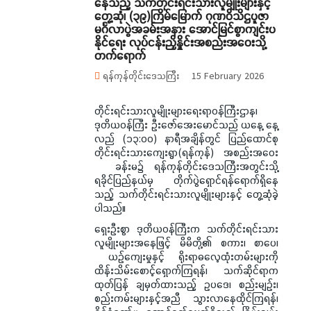
နေသည့် သက်တိုင်းရင်းသားလူမျိုးများနှင့်
တွေ့ဆုံ၊ (၃၉)ကြိမ်မြောက် ဂုဏဝိသိဌပူဇာ
မင်္ဂလာပွဲအခမ်းအနား အောင်မြင်စွာကျင်းပ
နိုင်ရေး လုပ်ငန်းညှိနှိုင်းအစည်းအဝေးသို့
တက်ရောက်
ရန်ကုန်တိုင်းဒေသကြီး
15 February 2026
တိုင်းရင်းသားလူမျိုးများရေးရာဝန်ကြီးဌာန၊
ဒုတိယဝန်ကြီး ဦးဇော်အေးမောင်သည် ယနေ့ နေ့
လည် (၁၃:၀၀) နာရီအချိန်တွင် ပြည်ထောင်စု
တိုင်းရင်းသားကျေးရွာ(ရန်ကုန်) အစည်းအဝေး
ခန်းမ၌ ရန်ကုန်တိုင်းဒေသကြီးအတွင်းသို့
ရခိုင်ပြည်နယ်မှ တိုက်ပွဲရှောင်ရန်ရောက်ရှိနေ
သည့် သက်တိုင်းရင်းသားလူမျိုးများနှင့် တွေ့ဆုံခဲ့
ပါသည်။
ရှေးဦးစွာ ဒုတိယဝန်ကြီးက သက်တိုင်းရင်းသား
လူမျိုးများအနေဖြင့် မိမိတို့၏ စကား၊ စာပေ၊
ယဉ်ကျေးမှုနှင့် ရိုးရာဓလေ့ထုံးတမ်းများကို
ထိန်းသိမ်းစောင့်ရှောက်ကြရန်၊ သက်ဆိုင်ရာက
ထုတ်ပြန် ချမှတ်ထားသည့် ဥပဒေ၊ စည်းမျဉ်း၊
စည်းကမ်းများနှင့်အညီ သွားလာနေထိုင်ကြရန်၊