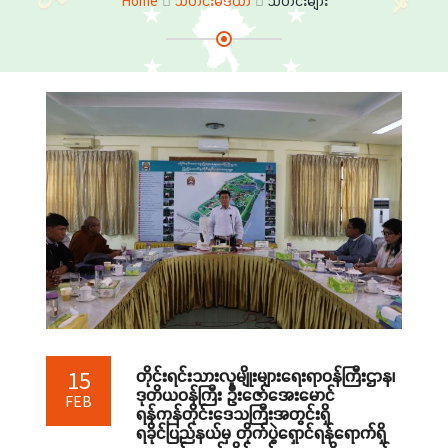
Home
သတင်းမီဒီယာ
သတင်းများ
တိုင်းရင်းသားလူမျိုးများရေးရာဝန်ကြီးဌာန၊
15
ဒုတိယဝန်ကြီး ဦးဇော်အေးမောင်
FEB
ရန်ကုန်တိုင်းဒေသကြီးအတွင်းရှိ
ရခိုင်ပြည်နယ်မှ တိုက်ပွဲရှောင်ရန်ရောက်ရှိ