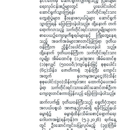
နိုင်ငံတော်မှ ဆောင်ရွက်လျှက်ရှိသည့် ငြိမ်းချမ်း
ရေးလုပ်ငန်းစဉ်များတွင် ပူးပေါင်းပါဝင်
ဆောင်ရွက်သွားကြရန်၊ သက်တိုင်းရင်းသား
တွေ့ဆုံပွဲများ၊ နှီးနှောဖလှယ်ပွဲများ ဆောင်ရွက်
သွားကြရန် ပြောကြားခဲ့ပါသည်။ ထို့နောက် တက်
ရောက်လာသည့် သက်တိုင်းရင်းသားလူမျိုးများက
စာပေယဉ်ကျေးမှုကိစ္စရပ်များနှင့် ကြုံတွေ့နေရ
သည့် အခက်အခဲများအားတင်ပြကြရာ ဒုတိယ
ဝန်ကြီးက ညှိနှိုင်းပေါင်းစပ်ပေးခဲ့ပါ သည်။
ထို့နောက် ဒုတိယဝန်ကြီးက သက်တိုင်းရင်းသား
လူမျိုး အိမ်ထောင်စု (၁၂၈)စုအား အိမ်ထောင်စု
(၁)စုလျှင် (၅၀၀၀၀ိ/)ကျပ်နှုန်းဖြင့် စုစုပေါင်း
(၆၄)သိန်း၊ ဇောတိကာရုံ ဘုန်းကြီး ကျောင်း
အတွက် နဝကမ္မအလှူငွေ(၆)သိန်း
စုစုပေါင်း(၇၀)သိန်းကျပ်အား ထောက်ပံ့ပေးအပ်
ခဲ့ရာ သက်တိုင်းရင်းသားခေါင်းဆောင်တစ်ဦးက
ကျေးဇူးတင်စကားပြန်လည် ပြောကြားခဲ့ပါသည်။
ဆက်လက်၍ ဒုတိယဝန်ကြီးသည် ရွှေတိဂုံဘုရား
အလယ်ပစ္စယံ အာဇာနည်လမ်းရှိ ရခိုင်ပြည်နယ်
ဓမ္မာရုံ၌ ဓမ္မာရုံထိန်းသိမ်းစောင့်ရှောက်ရေး
ဂေါပကအဖွဲ့(ရန်ကုန်)က (၅.၃.၂၀၂၆) ရက်နေ့
တွင် ဦးဆောင်ကျင်းပပြုလုပ်မည့် (၃၉)ကြိမ်