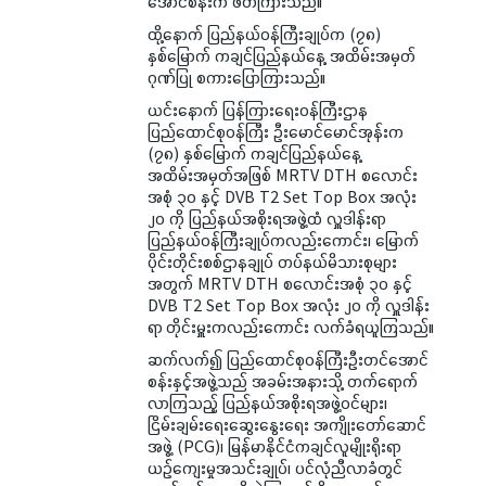
အောင်စန်းက ဖတ်ကြားသည်။
ထို့နောက် ပြည်နယ်ဝန်ကြီးချုပ်က (၇၈)
နှစ်မြောက် ကချင်ပြည်နယ်နေ့ အထိမ်းအမှတ်
ဂုဏ်ပြု စကားပြောကြားသည်။
ယင်းနောက် ပြန်ကြားရေးဝန်ကြီးဌာန
ပြည်ထောင်စုဝန်ကြီး ဦးမောင်မောင်အုန်းက
(၇၈) နှစ်မြောက် ကချင်ပြည်နယ်နေ့
အထိမ်းအမှတ်အဖြစ် MRTV DTH စလောင်း
အစုံ ၃၀ နှင့် DVB T2 Set Top Box အလုံး
၂၀ ကို ပြည်နယ်အစိုးရအဖွဲ့ထံ လှူဒါန်းရာ
ပြည်နယ်ဝန်ကြီးချုပ်ကလည်းကောင်း၊ မြောက်
ပိုင်းတိုင်းစစ်ဌာနချုပ် တပ်နယ်မိသားစုများ
အတွက် MRTV DTH စလောင်းအစုံ ၃၀ နှင့်
DVB T2 Set Top Box အလုံး ၂၀ ကို လှူဒါန်း
ရာ တိုင်းမှူးကလည်းကောင်း လက်ခံရယူကြသည်။
ဆက်လက်၍ ပြည်ထောင်စုဝန်ကြီးဦးတင်အောင်
စန်းနှင့်အဖွဲ့သည် အခမ်းအနားသို့ တက်ရောက်
လာကြသည့် ပြည်နယ်အစိုးရအဖွဲ့ဝင်များ၊
ငြိမ်းချမ်းရေးဆွေးနွေးရေး အကျိုးတော်ဆောင်
အဖွဲ့ (PCG)၊ မြန်မာနိုင်ငံကချင်လူမျိုးရိုးရာ
ယဉ်ကျေးမှုအသင်းချုပ်၊ ပင်လုံညီလာခံတွင်