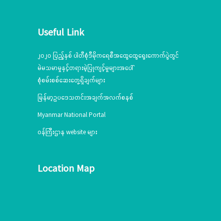
Useful Link
၂၀၂၀ ပြည့်နှစ် ပါတီစုံဒီမိုကရေစီအထွေထွေရွေးကောက်ပွဲတွင်
မဲမသမာမှုနှင့်တရားမဲ့ပြုကျင့်မှုများအပေါ်
စုံစမ်းစစ်ဆေးတွေ့ရှိချက်များ
မြန်မာ့ဥပဒေသတင်းအချက်အလက်စနစ်
Myanmar National Portal
ဝန်ကြီးဌာန website များ
Location Map