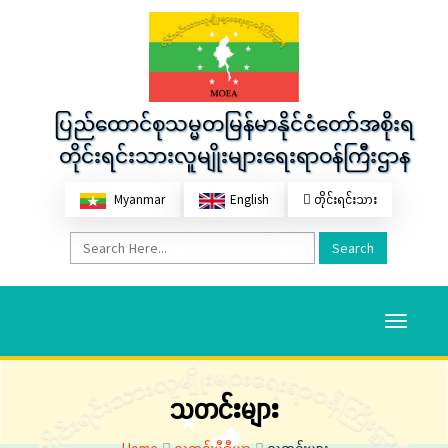
ပြည်ထောင်စုသမ္မတမြန်မာနိုင်ငံတော်အစိုးရ
တိုင်းရင်းသားလူမျိုးများရေးရာဝန်ကြီးဌာန
Myanmar
English
တိုင်းရင်းသား
Search
Toggle
navigati
သတင်းများ