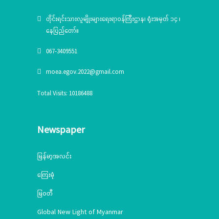
တိုင်းရင်းသားလူမျိုးများရေးရာဝန်ကြီးဌာန၊ ရုံးအမှတ် ၁၄ ၊
နေပြည်တော်။
067-3409551
moea.egov.2022@gmail.com
Total Visits: 10186488
Newspaper
မြန်မာ့အလင်း
ကြေးမုံ
မြဝတီ
Global New Light of Myanmar