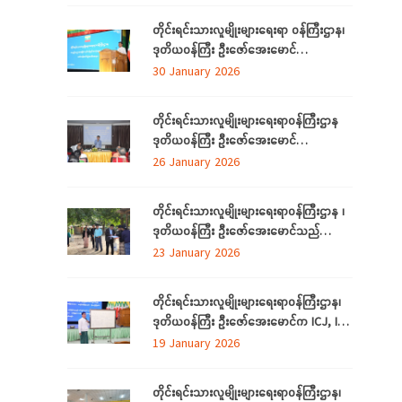
သည့် သက်တိုင်းရင်းသားလူမျိုးများနှင့်
တိုင်းရင်းသားလူမျိုးများရေးရာ ဝန်ကြီးဌာန၊
တွေ့ဆုံ၊ (၃၉)ကြိမ်မြောက် ဂုဏဝိသိဌပူဇာ
ဒုတိယဝန်ကြီး ဦးဇော်အေးမောင်
မင်္ဂလာပွဲအခမ်းအနား အောင်မြင်စွာကျင်းပ
တိုင်းရင်းသားလူမျိုးများရေးရာဝန်ကြီးဌာန Al
30 January 2026
နိုင်ရေး လုပ်ငန်းညှိနှိုင်းအစည်းအဝေးသို့
နည်းပညာ အခြေခံ လုပ်ငန်းခွင်အသုံးချမှု
တက်ရောက်
သင်တန်းဆင်းပွဲအခမ်းအနားသို့ တက်ရောက်
တိုင်းရင်းသားလူမျိုးများရေးရာဝန်ကြီးဌာန
နေပြည်တော် ဇန်နဝါရီလ ၃၀
ဒုတိယဝန်ကြီး ဦးဇော်အေးမောင်
ရန်ကုန်တိုင်းဒေသကြီး၊ ညွှန်ကြားရေးမှူးရုံးရှိ
26 January 2026
ဝန်ထမ်းများနှင့် ရန်ကုန်တိုင်းဒေသကြီး
အတွင်းရှိ တိုင်းရင်းသားစာပေနှင့်ယဉ်ကျေးမှု
တိုင်းရင်းသားလူမျိုးများရေးရာဝန်ကြီးဌာန ၊
ကော်မတီများနှင့်တွေ့ဆုံ
ဒုတိယဝန်ကြီး ဦးဇော်အေးမောင်သည်
တိုင်းရင်းသားရေးရာနှင့်သက်မွေးပညာသင်
23 January 2026
တန်းစင်တာ(တောင်ငူ) စီမံကိန်း တည်ဆောက်
မည့်မြေနေရာတွင် လုပ်ငန်းဆောင်ရွက်မှု
တိုင်းရင်းသားလူမျိုးများရေးရာဝန်ကြီးဌာန၊
အခြေအနေများကို ကြည့်ရှုစစ်ဆေးခြင်း
ဒုတိယဝန်ကြီး ဦးဇော်‌အေးမောင်က ICJ, ICC
အပြည်ပြည်ဆိုင်ရာတရားရုံးများနှင့်
19 January 2026
ပတ်သက်၍ ရှင်းလင်းပြောကြားခြင်း
တိုင်းရင်းသားလူမျိုးများရေးရာဝန်ကြီးဌာန၊