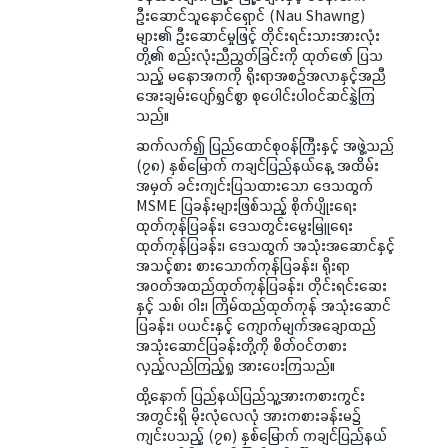
ဦးဆောင်သူနောင်ရှောင် (Nau Shawng)
များ၏ ဦးဆောင်မှုဖြင့် တိုင်းရင်းသားအားလုံး
တို့၏ စည်းလုံးညီညွတ်ခြင်းကို ထုတ်ဖော် ပြသ
သည့် မနောအကကို ရိုးရာအစဉ်အလာနှင့်အညီ
အေးချမ်းပျော်ရွှင်စွာ စုပေါင်းပါဝင်ဆင်နွှဲကြ
သည်။
ဆက်လက်၍ ပြည်ထောင်စုဝန်ကြီးနှင့် အဖွဲ့သည်
(၇၈) နှစ်မြောက် ကချင်ပြည်နယ်နေ့ အထိမ်း
အမှတ် ခင်းကျင်းပြသထားသော ဒေသထွက်
MSME ပြခန်းများဖြစ်သည့် စိုက်ပျိုးရေး
ထုတ်ကုန်ပြခန်း၊ ဒေသတွင်းမွေးမြူရေး
ထုတ်ကုန်ပြခန်း၊ ဒေသထွက် အသုံးအဆောင်နှင့်
အသင့်စား စားသောက်ကုန်ပြခန်း၊ ရိုးရာ
အဝတ်အထည်ထုတ်ကုန်ပြခန်း၊ တိုင်းရင်းဆေး
နှင့် သစ်၊ ဝါး၊ ကြိမ်ထည်ထုတ်ကုန် အသုံးဆောင်
ပြခန်း၊ ပယင်းနှင့် ကျောက်မျက်အချောထည်
အသုံးဆောင်ပြခန်းတို့ကို စိတ်ဝင်တစား
လှည့်လည်ကြည့်ရှု အားပေးကြသည်။
ထို့နောက် ပြည်နယ်ပြည်သူ့အားကစားကွင်း
အတွင်းရှိ မိုးလုံလေလုံ အားကစားခန်းမ၌
ကျင်းပသည့် (၇၈) နှစ်မြောက် ကချင်ပြည်နယ်