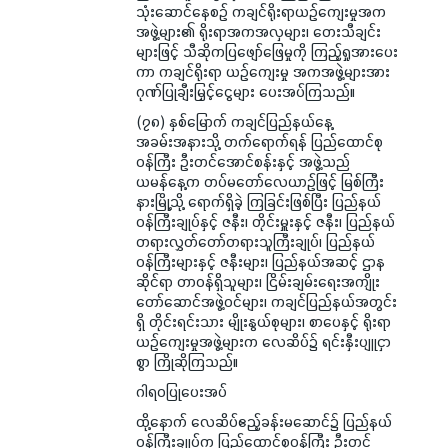
သုံးဆောင်နေစဉ် ကချင်ရိုးရာယဉ်ကျေးမှုအက
အဖွဲ့များ၏ ရိုးရာအကအလှများ၊ တေးသီချင်း
များဖြင့် သီဆိုကပြဖျော်ဖြေမှုကို ကြည့်ရှုအားပေး
ကာ ကချင်ရိုးရာ ယဉ်ကျေးမှု အကအဖွဲ့များအား
ဂုဏ်ပြုချီးမြှင့်ငွေများ ပေးအပ်ကြသည်။
(၇၈) နှစ်မြောက် ကချင်ပြည်နယ်နေ့
အခမ်းအနားသို့ တက်ရောက်ရန် ပြည်ထောင်စု
ဝန်ကြီး ဦးတင်အောင်စန်းနှင့် အဖွဲ့သည်
ယမန်နေ့က တပ်မတော်လေယာဉ်ဖြင့် မြစ်ကြီး
နားမြို့သို့ ရောက်ရှိခဲ့ ကြခြင်းဖြစ်ပြီး ပြည်နယ်
ဝန်ကြီးချုပ်နှင့် ဇနီး၊ တိုင်းမှူးနှင့် ဇနီး၊ ပြည်နယ်
တရားလွှတ်တော်တရားသူကြီးချုပ်၊ ပြည်နယ်
ဝန်ကြီးများနှင့် ဇနီးများ၊ ပြည်နယ်အဆင့် ဌာန
ဆိုင်ရာ တာဝန်ရှိသူများ၊ ငြိမ်းချမ်းရေးအကျိုး
တော်ဆောင်အဖွဲ့ဝင်များ၊ ကချင်ပြည်နယ်အတွင်း
ရှိ တိုင်းရင်းသား မျိုးနွယ်စုများ၊ စာပေနှင့် ရိုးရာ
ယဉ်ကျေးမှုအဖွဲ့များက လေဆိပ်၌ ရင်းနှီးပျူငှာ
စွာ ကြိုဆိုကြသည်။
ဂါရဝပြုပေးအပ်
ထို့နောက် လေဆိပ်ဧည့်ခန်းမဆောင်၌ ပြည်နယ်
ဝန်ကြီးချုပ်က ပြည်ထောင်စုဝန်ကြီး ဦးတင်