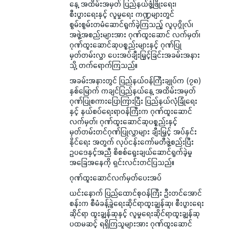
နေ့ အထိမ်းအမှတ် ပြည်နယ်ဖွံ့ဖြိုးရေး၊
စီးပွားရေးနှင့် လူမှုရေး ကဏ္ဍများတွင်
စွမ်းစွမ်းတမံဆောင်ရွက်ခဲ့ကြသည့် လူပုဂ္ဂိုလ်၊
အဖွဲ့အစည်းများအား ဂုဏ်ထူးဆောင် လက်မှတ်၊
ဂုဏ်ထူးဆောင်ဆုပစ္စည်းများနှင့် ဂုဏ်ပြု
မှတ်တမ်းလွှာ ပေးအပ်ချီးမြှင့်ခြင်းအခမ်းအနား
သို့ တက်ရောက်ကြသည်။
အခမ်းအနားတွင် ပြည်နယ်ဝန်ကြီးချုပ်က (၇၈)
နှစ်မြောက် ကချင်ပြည်နယ်နေ့ အထိမ်းအမှတ်
ဂုဏ်ပြုစကားပြောကြားပြီး ပြည်နယ်လုံခြုံရေး
နှင့် နယ်စပ်ရေးရာဝန်ကြီးက ဂုဏ်ထူးဆောင်
လက်မှတ်၊ ဂုဏ်ထူးဆောင်ဆုပစ္စည်းနှင့်
မှတ်တမ်းတင်ဂုဏ်ပြုလွှာများ ချီးမြှင့် အပ်နှင်း
နိုင်ရေး အတွက် လုပ်ငန်းကော်မတီဖွဲ့စည်းပြီး
ဥပဒေနှင့်အညီ စိစစ်ရွေးချယ်ဆောင်ရွက်ခဲ့မှု
အခြေအနေကို ရှင်းလင်းတင်ပြသည်။
ဂုဏ်ထူးဆောင်လက်မှတ်ပေးအပ်
ယင်းနောက် ပြည်ထောင်စုဝန်ကြီး ဦးတင်အောင်
စန်းက စီမံခန့်ခွဲရေးဆိုင်ရာထူးချွန်ဆု၊ စီးပွားရေး
ဆိုင်ရာ ထူးချွန်ဆုနှင့် လူမှုရေးဆိုင်ရာထူးချွန်ဆု
ပထမဆင့် ရရှိကြသူများအား ဂုဏ်ထူးဆောင်