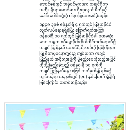
အောင်စန်းနှင့် အဖွဲ့ဝင်များအား ကချင်ရိုးရာ
အင်္ကျီ၊ ရိုးရာဆောင်ဓား၊ ရိုးရာလွယ်အိတ်နှင့်
ခေါင်းပေါင်းတို့ကို ဂါရဝပြုပေးအပ်ခဲ့သည်။
၁၉၄၈ ခုနှစ် ဇန်နဝါရီ ၄ ရက်တွင် မြန်မာနိုင်ငံ
လွတ်လပ်ရေးရရှိခဲ့ပြီး ခြောက်ရက်အကြာ
ဇန်နဝါရီ ၁၀ ရက်တွင် မြန်မာနိုင်ငံ၏ ပထမဆုံး
သော သမ္မတ စဝ်ရွှေသိုက်ကိုယ်တိုင်တက်ရောက်၍
ကချင် ပြည်နယ် ကောင်စီညီလာခံကို မြစ်ကြီးနား
မြို့ စီတာပူမနောကွင်း၌ ကျင်းပကာ ကချင်
ပြည်နယ် အစိုးရအဖွဲ့ကို ဖွဲ့စည်းပေးခဲ့သည့်အပြင်
ထိုသို့ဖွဲ့စည်းခဲ့သည့် ဇန်နဝါရီ ၁၀ ရက်ကို
ကချင်ပြည်နယ်နေ့ အဖြစ် သတ်မှတ်၍ နှစ်စဉ်
ကျင်းပခဲ့ရာ ယခုနှစ်တွင် (၇၈) နှစ်မြောက် ရှိခဲ့ပြီ
ဖြစ်ကြောင်း သတင်းရရှိသည်။