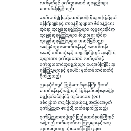
လက်မှတ်နှင့် ဂုဏ်ထူးဆောင် ဆုပစ္စည်းများ
ပေးအပ်ချီးမြှင့်သည်။
ဆက်လက်၍ ပြည်ထောင်စုဝန်ကြီးများ၊ ပြည်နယ်
ဝန်ကြီးချုပ်နှင့် တာဝန်ရှိသူများက စီမံခန့်ခွဲရေး
ဆိုင်ရာ ထူးချွန်ဆုရရှိကြသူများ၊ လူမှုရေးဆိုင်ရာ
ထူးချွန်ဆုရရှိကြသူများ၊ စီးပွားရေး ဆိုင်ရာ
ထူးချွန်ဆုရရှိကြသူများ၊ အဆင့်မြင့်ပညာ၊
အခြေခံပညာအထက်တန်းနှင့် အလယ်တန်း
အဆင့် စာစီစာကုံးနှင့် ကဗျာပြိုင်ပွဲတွင် ဆုရရှိကြ
သူများအား ဂုဏ်ထူးဆောင် လက်မှတ်နှင့်
ဂုဏ်ထူးဆောင်ဆုပစ္စည်းများ ပေးအပ်ကြပြီး ဆု
ရရှိကြသူများနှင့် စုပေါင်း မှတ်တမ်းတင်ဓာတ်ပုံ
ရိုက်ကြသည်။
ညနေပိုင်းတွင် ပြည်ထောင်စုဝန်ကြီး ဦးတင်
အောင်စန်းနှင့်အဖွဲ့သည် ပြည်နယ်အစိုးရအဖွဲ့ရုံး
ရှေ့ မြက်ခင်းပြင်၌ ကျင်းပသော (၇၈)
နှစ်မြောက် ကချင်ပြည်နယ်နေ့ အထိမ်းအမှတ်
ဂုဏ်ပြုညစာ စားပွဲသို့ တက်ရောက်ကြသည်။
ဂုဏ်ပြုညစာစားပွဲတွင် ပြည်ထောင်စုဝန်ကြီးနှင့်
အဖွဲ့သည် တက်ရောက်လာ ကြသူများနှင့်အတူ
ညစာအတူတကွ သုံးဆောင်ကြပြီး ညစာ