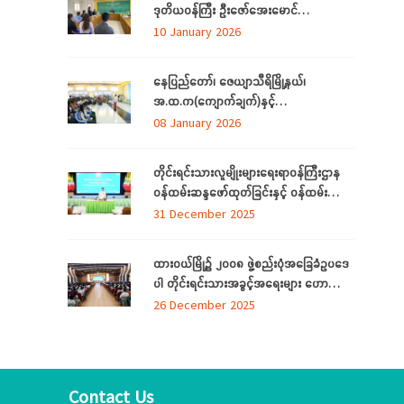
ဒုတိယဝန်ကြီး ဦးဇော်‌အေးမောင်
ကချင်ပြည်နယ်၊ ညွှန်ကြား‌ရေးမှူးရုံးရှိ
10 January 2026
ဝန်ထမ်းများနှင့် တွေ့ဆုံအမှာစကားပြောကြား
ခြင်း
နေပြည်တော်၊ ဇေယျာသီရိမြို့နယ်၊
အ.ထ.က(ကျောက်ချက်)နှင့်
အ.ထ.က(ရေဆင်း) တ်ို့မှ ကျောင်းသား၊
08 January 2026
ကျောင်းသူများ တိုင်းရင်းသားလူမျိုးများ
ရေးရာဝန်ကြီးဌာနရှိ တိုင်းရင်းသား ရိုးရာ
တိုင်းရင်းသားလူမျိုးများရေးရာဝန်ကြီးဌာန
ယဉ်ကျေးမှုပြခန်းသို့ လာရောက်လေ့လာ
ဝန်ထမ်းဆန္ဒဖော်ထုတ်ခြင်းနှင့် ဝန်ထမ်း
သက်သာချောင်ချိရေးအတွက် ထောက်ပံ့
31 December 2025
ပစ္စည်းပေးအပ်ခြင်း
အခမ်းအနား(၆/၂၀၂၅)ကျင်းပ
ထားဝယ်မြို့၌ ၂၀၀၈ ဖွဲ့စည်းပုံအခြေခံဥပဒေ
ပါ တိုင်းရင်းသားအခွင့်အရေးများ ဟောပြော
ဆွေးနွေးပွဲကျင်းပ
26 December 2025
Contact Us