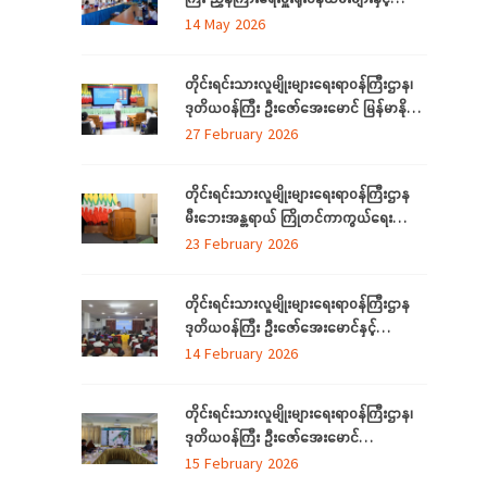
တွေ့ဆုံ
14 May 2026
တိုင်းရင်းသားလူမျိုးများရေးရာဝန်ကြီးဌာန၊
ဒုတိယဝန်ကြီး ဦးဇော်အေးမောင် မြန်မာနိုင်ငံ
တော်အလံအကြောင်း သိကောင်းစရာ
27 February 2026
ဟောပြောခြင်း
တိုင်းရင်းသားလူမျိုးများရေးရာဝန်ကြီးဌာန
မီးဘေးအန္တရာယ် ကြိုတင်ကာကွယ်ရေး
ဆိုင်ရာ အသိပညာပေးဟောပြောခြင်းနှင့်
23 February 2026
သရုပ်ပြလေ့ကျင့်ခြင်းအခမ်းအနား ကျင်းပ
တိုင်းရင်းသားလူမျိုးများရေးရာဝန်ကြီးဌာန
ဒုတိယဝန်ကြီး ဦးဇော်အေးမောင်နှင့်
ရန်ကုန်တိုင်းဒေသကြီးအတွင်းရှိ ရခိုင်စာပေ
14 February 2026
နှင့်ယဉ်ကျေးမှုကော်မတီ (ရန်ကုန်) ၊ ရခိုင်
လူမှုရေးအသင်းအဖွဲ့များနှင့်တွေ့ဆုံ
တိုင်းရင်းသားလူမျိုးများရေးရာဝန်ကြီးဌာန၊
ဒုတိယဝန်ကြီး ဦးဇော်အေးမောင်
ရန်ကုန်တိုင်းဒေသကြီးအတွင်းရှိ
15 February 2026
ရခိုင်ပြည်နယ်မှ တိုက်ပွဲရှောင်ရန်ရောက်ရှိနေ