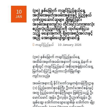
(၇၈) နှစ်မြောက် ကချင်ပြည်နယ်နေ့
10
အထိမ်းအမှတ်အခမ်းအနားနှင့် ပြည်နယ်
JAN
ဂုဏ်ထူးဆောင်ဆုများ ချီးမြှင့်ခြင်း
အခမ်းအနားကျင်းပ တိုင်းရင်းသားအားလုံး
စည်းလုံးညီညွတ်ခြင်းကို ထုတ်ဖော်ပြသ
သည့် မနောအကကို ရိုးရာအစဉ်အလာနှင့်
အညီ အေးချမ်းပျော်ရွှင်စွာဆင်နွှဲ
ကချင်ပြည်နယ်
10 January 2026
(၇၈) နှစ်မြောက် ကချင်ပြည်နယ်နေ့
အထိမ်းအမှတ်အခမ်းအနားကို ယနေ့ နံနက် ၈
နာရီတွင် ကချင်ပြည်နယ် အစိုးရအဖွဲ့ရုံးဝင်းရှေ့
မြက်ခင်းပြင်၌ စည်ကားသိုက်မြိုက်စွာ
ကျင်းပသည်။
အခမ်းအနားသို့ နိုင်ငံတော်သမ္မတရုံးဝန်ကြီးဌာန
(၁) ပြည်ထောင်စုဝန်ကြီး ဦးတင်အောင်စန်းနှင့်
အတူ ပြည်ထောင်စုဝန်ကြီးများ ဖြစ်ကြသည့် ဦး
မောင်မောင် အုန်း၊ ဦးလှမိုး၊ ဦးဉာဏ်ထွန်း၊ ဦး
ချစ်ဆွေ၊ ဒေါက်တာချောချောစိန်၊ ဒေါက်တာ မျိုး
သိန်းကျော်၊ Jeng Phang နော်တောင်၊