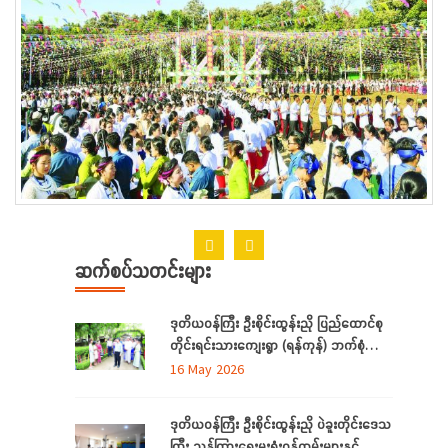
ဆက်စပ်သတင်းများ
ဒုတိယဝန်ကြီး ဦးစိုင်းထွန်းညို ပြည်ထောင်စု
တိုင်းရင်းသားကျေးရွာ (ရန်ကုန်) ဘက်စုံ
အဆင့် မြှင့်တင်ရေး ကြည့်ရှုစစ်ဆေး
16 May 2026
ဒုတိယဝန်ကြီး ဦးစိုင်းထွန်းညို ပဲခူးတိုင်းဒေသ
ကြီး ညွှန်ကြားရေးမှူးရုံးဝန်ထမ်းများနှင့်