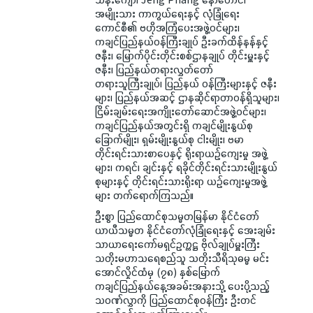
အမျိုးသား ကာကွယ်ရေးနှင့် လုံခြုံရေး
ကောင်စီ၏ ဗဟိုအကြံပေးအဖွဲ့ဝင်များ၊
ကချင်ပြည်နယ်ဝန်ကြီးချုပ် ဦးခက်ထိန်နန်နှင့်
ဇနီး၊ မြောက်ပိုင်းတိုင်းစစ်ဌာနချုပ် တိုင်းမှူးနှင့်
ဇနီး၊ ပြည်နယ်တရားလွှတ်တော်
တရားသူကြီးချုပ်၊ ပြည်နယ် ဝန်ကြီးများနှင့် ဇနီး
များ၊ ပြည်နယ်အဆင့် ဌာနဆိုင်ရာတာဝန်ရှိသူများ၊
ငြိမ်းချမ်းရေးအကျိုးတော်ဆောင်အဖွဲ့ဝင်များ၊
ကချင်ပြည်နယ်အတွင်းရှိ ကချင်မျိုးနွယ်စု
ခြောက်မျိုး၊ ရှမ်းမျိုးနွယ်စု ငါးမျိုး၊ ဗမာ
တိုင်းရင်းသားစာပေနှင့် ရိုးရာယဉ်ကျေးမှု အဖွဲ့
များ၊ ကရင်၊ ချင်းနှင့် ရခိုင်တိုင်းရင်းသားမျိုးနွယ်
စုများနှင့် တိုင်းရင်းသားရိုးရာ ယဉ်ကျေးမှုအဖွဲ့
များ တက်ရောက်ကြသည်။
ဦးစွာ ပြည်ထောင်စုသမ္မတမြန်မာ နိုင်ငံတော်
ယာယီသမ္မတ နိုင်ငံတော်လုံခြုံရေးနှင့် အေးချမ်း
သာယာရေးကော်မရှင်ဥက္ကဋ္ဌ ဗိုလ်ချုပ်မှူးကြီး
သတိုးမဟာသရေစည်သူ သတိုးသီရိသုဓမ္မ မင်း
အောင်လှိုင်ထံမှ (၇၈) နှစ်မြောက်
ကချင်ပြည်နယ်နေ့အခမ်းအနားသို့ ပေးပို့သည့်
သဝဏ်လွှာကို ပြည်ထောင်စုဝန်ကြီး ဦးတင်