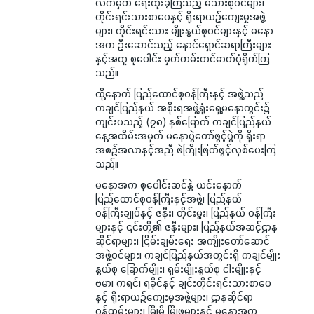
လက်မှတ် ရေးထိုးခဲ့ကြသည့် မိသားစုဝင်များ၊
တိုင်းရင်းသားစာပေနှင့် ရိုးရာယဉ်ကျေးမှုအဖွဲ့
များ၊ တိုင်းရင်းသား မျိုးနွယ်စုဝင်များနှင့် မနော
အက ဦးဆောင်သည့် နောင်ရှောင်ဆရာကြီးများ
နှင့်အတူ စုပေါင်း မှတ်တမ်းတင်ဓာတ်ပုံရိုက်ကြ
သည်။
ထို့နောက် ပြည်ထောင်စုဝန်ကြီးနှင့် အဖွဲ့သည်
ကချင်ပြည်နယ် အစိုးရအဖွဲ့ရုံးရှေ့မနောကွင်း၌
ကျင်းပသည့် (၇၈) နှစ်မြောက် ကချင်ပြည်နယ်
နေ့အထိမ်းအမှတ် မနောပွဲတော်ဖွင့်ပွဲကို ရိုးရာ
အစဉ်အလာနှင့်အညီ ဖဲကြိုးဖြတ်ဖွင့်လှစ်ပေးကြ
သည်။
မနောအက စုပေါင်းဆင်နွှဲ ယင်းနောက်
ပြည်ထောင်စုဝန်ကြီးနှင့်အဖွဲ့၊ ပြည်နယ်
ဝန်ကြီးချုပ်နှင့် ဇနီး၊ တိုင်းမှူး၊ ပြည်နယ် ဝန်ကြီး
များနှင့် ၎င်းတို့၏ ဇနီးများ၊ ပြည်နယ်အဆင့်ဌာန
ဆိုင်ရာများ၊ ငြိမ်းချမ်းရေး အကျိုးတော်ဆောင်
အဖွဲ့ဝင်များ၊ ကချင်ပြည်နယ်အတွင်းရှိ ကချင်မျိုး
နွယ်စု ခြောက်မျိုး၊ ရှမ်းမျိုးနွယ်စု ငါးမျိုးနှင့်
ဗမာ၊ ကရင်၊ ရခိုင်နှင့် ချင်းတိုင်းရင်းသားစာပေ
နှင့် ရိုးရာယဉ်ကျေးမှုအဖွဲ့များ၊ ဌာနဆိုင်ရာ
ဝန်ထမ်းများ၊ မြို့မိ မြို့ဖများနှင့် မနောအက